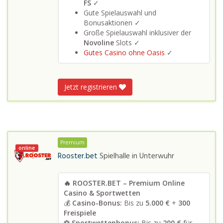
FS
✓
Gute Spielauswahl und
Bonusaktionen ✓
Große Spielauswahl inklusiver der
Novoline
Slots ✓
Gutes Casino ohne Oasis
✓
Jetzt registrieren
Premium
online
Rooster.bet
Spielhalle in
Unterwuhr
🔥 ROOSTER.BET – Premium Online
Casino & Sportwetten
💰
Casino-Bonus:
Bis zu
5.000 €
+
300
Freispiele
⚽
Sportwettenbonus:
Bis zu
200 €
für