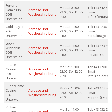
Fortuna
Mo-Sa: 09:00-
Tel: +43 512 678
Gaming in
Adresse und
22:00, So: 11:00-
Email:
9063
Wegbeschreibung
20:00
info@fortunaga
Unterwuhr
Gold Play in
Mo-Sa: 10:00-
Tel: +43 2236 78
Adresse und
9063
23:00, So: 12:00-
Email:
Wegbeschreibung
Unterwuhr
21:00
kontakt@goldpl
Lucky
Mo-Sa: 11:00-
Tel: +43 463 890
Winner in
Adresse und
23:00, So: 13:00-
Email:
9063
Wegbeschreibung
21:00
service@luckyw
Unterwuhr
Palace
Mo-Sa: 10:00-
Tel: +43 1 90123
Casino in
Adresse und
22:00, So: 12:00-
Email:
9063
Wegbeschreibung
20:00
info@palacecas
Unterwuhr
SuperGame
Mo-Sa: 10:00-
Tel: +43 1 12345
Casino in
Adresse und
22:00, So: 12:00-
Email:
9063
Wegbeschreibung
20:00
support@super
Unterwuhr
Vulkan
Mo-Sa: 11:00-
Tel: +43 732 234
Casino in
Adresse und