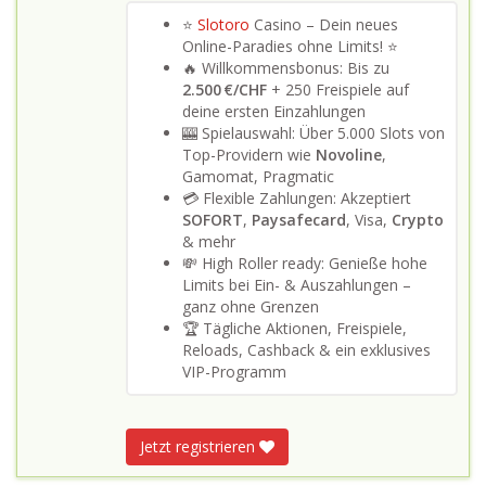
⭐
Slotoro
Casino – Dein neues
Online-Paradies ohne Limits! ⭐
🔥 Willkommensbonus: Bis zu
2.500 €/CHF
+ 250 Freispiele auf
deine ersten Einzahlungen
🎰 Spielauswahl: Über 5.000 Slots von
Top-Providern wie
Novoline
,
Gamomat, Pragmatic
💳 Flexible Zahlungen: Akzeptiert
SOFORT
,
Paysafecard
, Visa,
Crypto
& mehr
💸 High Roller ready: Genieße hohe
Limits bei Ein- & Auszahlungen –
ganz ohne Grenzen
🏆 Tägliche Aktionen, Freispiele,
Reloads, Cashback & ein exklusives
VIP-Programm
Jetzt registrieren