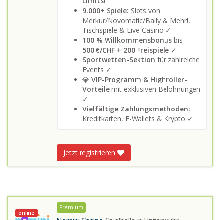
Limits
!
9.000+ Spiele:
Slots von
Merkur/Novomatic/Bally & Mehr!,
Tischspiele & Live-Casino ✓
100 % Willkommensbonus
bis
500 €/CHF + 200 Freispiele
✓
Sportwetten-Sektion
für zahlreiche
Events ✓
💎
VIP-Programm & Highroller-
Vorteile
mit exklusiven Belohnungen
✓
Vielfältige Zahlungsmethoden:
Kreditkarten, E-Wallets & Krypto ✓
Jetzt registrieren
Premium
online