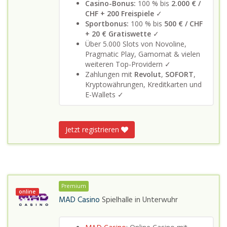
Casino-Bonus:
100 % bis
2.000 € /
CHF + 200 Freispiele
✓
Sportbonus:
100 % bis
500 € / CHF
+ 20 € Gratiswette
✓
Über 5.000 Slots von Novoline,
Pragmatic Play, Gamomat & vielen
weiteren Top-Providern ✓
Zahlungen mit
Revolut
,
SOFORT
,
Kryptowährungen, Kreditkarten und
E-Wallets ✓
Jetzt registrieren
Premium
online
MAD Casino
Spielhalle in
Unterwuhr