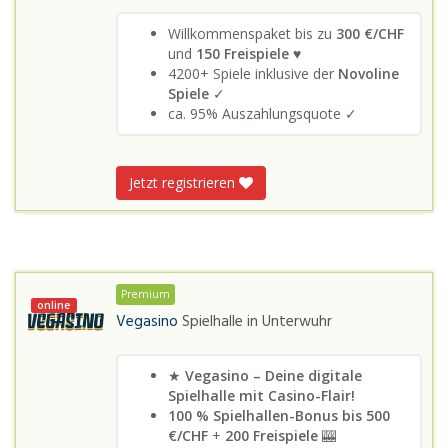
Willkommenspaket bis zu
300 €/CHF
und
150 Freispiele ♥
4200+ Spiele inklusive der
Novoline
Spiele
✓
ca. 95% Auszahlungsquote ✓
Jetzt registrieren
Premium
online
Vegasino
Spielhalle in
Unterwuhr
★
Vegasino – Deine digitale
Spielhalle mit Casino-Flair!
100 % Spielhallen-Bonus bis 500
€/CHF
+
200 Freispiele
🎰