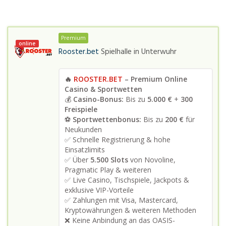
Premium
online
Rooster.bet
Spielhalle in
Unterwuhr
🔥
ROOSTER.BET
– Premium Online
Casino & Sportwetten
💰
Casino-Bonus:
Bis zu
5.000 €
+
300
Freispiele
⚽
Sportwettenbonus:
Bis zu
200 €
für
Neukunden
✅ Schnelle Registrierung & hohe
Einsatzlimits
✅ Über
5.500 Slots
von Novoline,
Pragmatic Play & weiteren
✅ Live Casino, Tischspiele, Jackpots &
exklusive VIP-Vorteile
✅ Zahlungen mit Visa, Mastercard,
Kryptowährungen & weiteren Methoden
❌ Keine Anbindung an das OASIS-