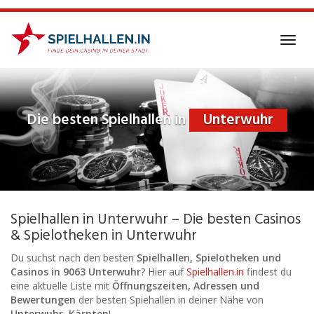
Skip
to
main
Toggl
content
navig
Die besten Spielhallen in
Unterwuhr
Spielhallen in Unterwuhr – Die besten Casinos
& Spielotheken in Unterwuhr
Du suchst nach den besten
Spielhallen, Spielotheken und
Casinos in 9063 Unterwuhr
? Hier auf
Spielhallen.in
findest du
eine aktuelle Liste mit
Öffnungszeiten, Adressen und
Bewertungen
der besten Spiehallen in deiner Nähe von
Unterwuhr, Kärnten
!