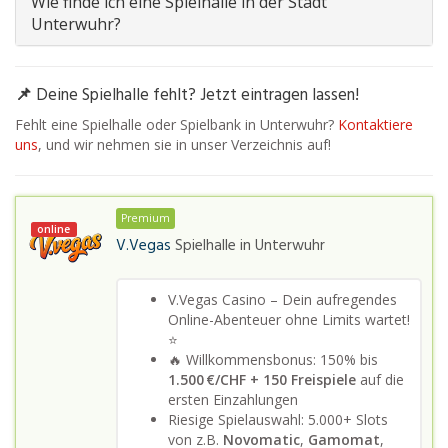
Wie finde ich eine Spielhalle in der Stadt
Unterwuhr?
📌
Deine Spielhalle fehlt? Jetzt eintragen lassen!
Fehlt eine Spielhalle oder Spielbank in Unterwuhr?
Kontaktiere
uns
, und wir nehmen sie in unser Verzeichnis auf!
Premium
online
V.Vegas
Spielhalle in
Unterwuhr
V.Vegas Casino – Dein aufregendes
Online-Abenteuer ohne Limits wartet!
⭐
🔥 Willkommensbonus: 150% bis
1.500 €/CHF + 150 Freispiele
auf die
ersten Einzahlungen
Riesige Spielauswahl: 5.000+ Slots
von z.B.
Novomatic
,
Gamomat
,