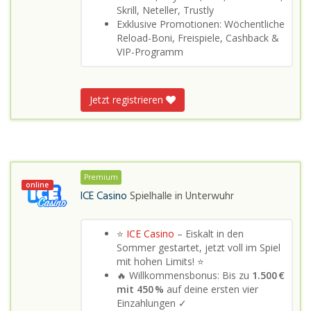
Skrill, Neteller, Trustly
Exklusive Promotionen: Wöchentliche
Reload-Boni, Freispiele, Cashback &
VIP-Programm
Jetzt registrieren
Premium
online
ICE Casino
Spielhalle in
Unterwuhr
⭐
ICE Casino
– Eiskalt in den
Sommer gestartet, jetzt voll im Spiel
mit hohen Limits! ⭐
🔥 Willkommensbonus: Bis zu
1.500 €
mit 450 %
auf deine ersten vier
Einzahlungen ✓