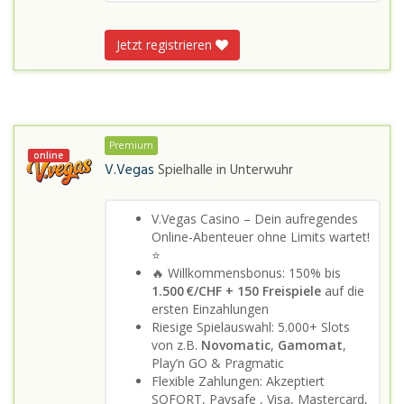
Jetzt registrieren
Premium
online
V.Vegas
Spielhalle in
Unterwuhr
V.Vegas Casino – Dein aufregendes
Online-Abenteuer ohne Limits wartet!
⭐
🔥 Willkommensbonus: 150% bis
1.500 €/CHF + 150 Freispiele
auf die
ersten Einzahlungen
Riesige Spielauswahl: 5.000+ Slots
von z.B.
Novomatic
,
Gamomat
,
Play’n GO & Pragmatic
Flexible Zahlungen: Akzeptiert
SOFORT, Paysafe , Visa, Mastercard,