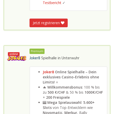
Testbericht
✓
Jetzt registrieren
Premium
online
Joker8
Spielhalle in
Unterwuhr
Joker8
Online Spielhalle – Dein
exklusives Casino-Erlebnis ohne
Limits!
⭐
🔥
Willkommensbonus
: 100 % bis
zu
500 €/CHF
& 50 % bis
1000€/CHF
+
200 Freispiele
🎰
Mega Spielauswahl
:
5.600+
Slots
von Top-Entwicklern wie
Novomatic
,
Merkur
, Bally