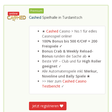
Premium
online
Cashed
Spielhalle in
Turdanitsch
★
Cashed
Casino > No.1 für edles
Casinospiel online!
100% Bonus bis 500 €/CHF + 200
Freispiele ✓
Bonus Crab &
Weekly Reload-
Bonus
runden die Sache ab ★
Beste VIP – Club und für
High Roller
geeignet
✓
Alle Automatenspiele inkl.
Merkur,
Novoline und Bally Spiele ★
>> Hier zum
Cashed Casino
Testbericht
✓
Jetzt registrieren