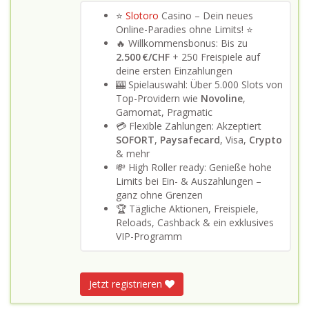
⭐
Slotoro
Casino – Dein neues
Online-Paradies ohne Limits! ⭐
🔥 Willkommensbonus: Bis zu
2.500 €/CHF
+ 250 Freispiele auf
deine ersten Einzahlungen
🎰 Spielauswahl: Über 5.000 Slots von
Top-Providern wie
Novoline
,
Gamomat, Pragmatic
💳 Flexible Zahlungen: Akzeptiert
SOFORT
,
Paysafecard
, Visa,
Crypto
& mehr
💸 High Roller ready: Genieße hohe
Limits bei Ein- & Auszahlungen –
ganz ohne Grenzen
🏆 Tägliche Aktionen, Freispiele,
Reloads, Cashback & ein exklusives
VIP-Programm
Jetzt registrieren