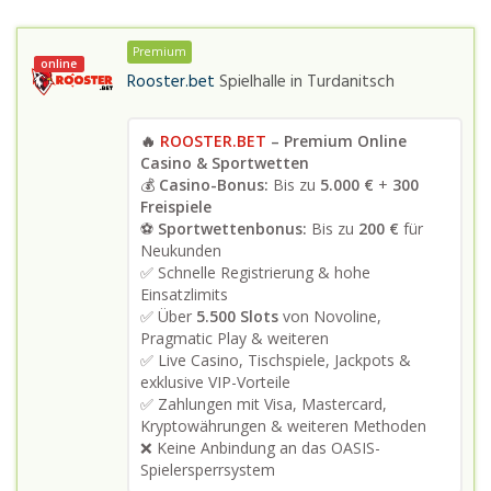
Premium
online
Rooster.bet
Spielhalle in
Turdanitsch
🔥
ROOSTER.BET
– Premium Online
Casino & Sportwetten
💰
Casino-Bonus:
Bis zu
5.000 €
+
300
Freispiele
⚽
Sportwettenbonus:
Bis zu
200 €
für
Neukunden
✅ Schnelle Registrierung & hohe
Einsatzlimits
✅ Über
5.500 Slots
von Novoline,
Pragmatic Play & weiteren
✅ Live Casino, Tischspiele, Jackpots &
exklusive VIP-Vorteile
✅ Zahlungen mit Visa, Mastercard,
Kryptowährungen & weiteren Methoden
❌ Keine Anbindung an das OASIS-
Spielersperrsystem