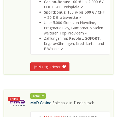
Casino-Bonus:
100 % bis
2.000 € /
CHF + 200 Freispiele
✓
Sportbonus:
100 % bis
500 € / CHF
+ 20 € Gratiswette
✓
Über 5.000 Slots von Novoline,
Pragmatic Play, Gamomat & vielen
weiteren Top-Providern ✓
Zahlungen mit
Revolut
,
SOFORT
,
Kryptowährungen, Kreditkarten und
E-Wallets ✓
Jetzt registrieren
Premium
online
MAD Casino
Spielhalle in
Turdanitsch