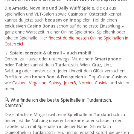
Die Amatic, Novoline und Bally Wulff Spiele
, die du aus
Spielhallen und VLT-Salon sowie Casinos in Östereich kennst,
kannst du jetzt auch
bequem online
spielen! Hol dir einen
exklusiven Casino Bonus
schon auf deine erste Einzahlung –
ganz ohne Wartezeit in einer Online Spielothek, Spielbank oder
lokalen Spielhalle.
Hier findest du die besten Online Spielhallen in
Österreich.
📱
Spiele jederzeit & überall – auch mobil!
Ob von zu Hause oder unterwegs: Mit deinem
Smartphone
oder Tablet
kannst du in Turdanitsch, Wien, Graz, Linz,
Salzburg oder Innsbruck zu jeder Uhrzeit dein Glück versuchen!
Profitiere von
hohen Boni & Freispielen
in Top-Online-Casinos
wie
Cashed
,
Vegasino
,
Spinsy
,
Joker8
,
Nomini
,
Casinia
und vielen
mehr.
🔍 Wie finde ich die beste Spielhalle in Turdanitsch,
Kärnten?
Die einfachste Möglichkeit, eine
Spielhalle in Turdanitsch
zu
finden, ist die Nutzung unserer Landkarte oder schaue in der
Tabelle nach mit Spielhallen in deiner Nähe. Gib einfach
„Spielothek in Turdanitsch“ ein, und du erhältst sofort die besten