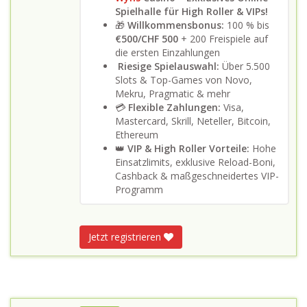
Spielhalle für High Roller & VIPs!
🎁
Willkommensbonus:
100 % bis
€500/CHF 500
+ 200 Freispiele auf
die ersten Einzahlungen
Riesige Spielauswahl:
Über 5.500
Slots & Top-Games von Novo,
Mekru, Pragmatic & mehr
💳
Flexible Zahlungen:
Visa,
Mastercard, Skrill, Neteller, Bitcoin,
Ethereum
👑
VIP & High Roller Vorteile:
Hohe
Einsatzlimits, exklusive Reload-Boni,
Cashback & maßgeschneidertes VIP-
Programm
Jetzt registrieren