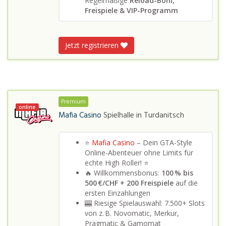
Regelmäßige
Reload-Boni,
Freispiele & VIP-Programm
Jetzt registrieren
Premium
online
Mafia Casino
Spielhalle in
Turdanitsch
⭐
Mafia Casino
– Dein GTA-Style
Online-Abenteuer ohne Limits für
echte High Roller! ⭐
🔥 Willkommensbonus:
100 % bis
500 €/CHF + 200 Freispiele
auf die
ersten Einzahlungen
🎰 Riesige Spielauswahl: 7.500+ Slots
von z. B. Novomatic, Merkur,
Pragmatic & Gamomat