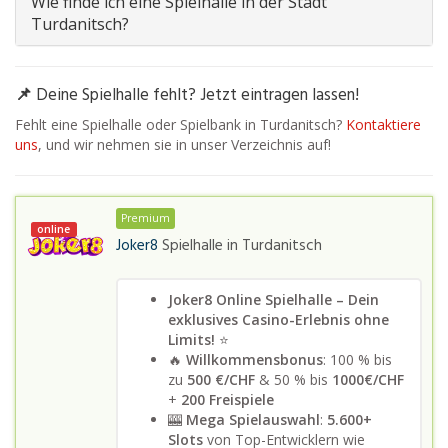
Wie finde ich eine Spielhalle in der Stadt
Turdanitsch?
📌
Deine Spielhalle fehlt? Jetzt eintragen lassen!
Fehlt eine Spielhalle oder Spielbank in Turdanitsch?
Kontaktiere
uns
, und wir nehmen sie in unser Verzeichnis auf!
Premium
online
Joker8
Spielhalle in
Turdanitsch
Joker8 Online Spielhalle – Dein
exklusives Casino-Erlebnis ohne
Limits!
⭐
🔥
Willkommensbonus
: 100 % bis
zu
500 €/CHF
& 50 % bis
1000€/CHF
+
200 Freispiele
🎰
Mega Spielauswahl
:
5.600+
Slots
von Top-Entwicklern wie