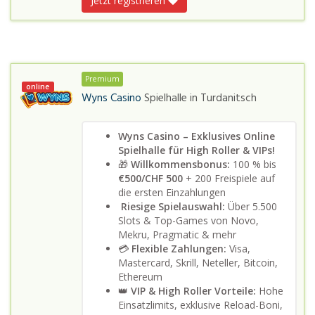
Jetzt registrieren
Premium
online
Wyns Casino
Spielhalle in
Turdanitsch
Wyns Casino – Exklusives Online
Spielhalle für High Roller & VIPs!
🎁
Willkommensbonus:
100 % bis
€500/CHF 500
+ 200 Freispiele auf
die ersten Einzahlungen
Riesige Spielauswahl:
Über 5.500
Slots & Top-Games von Novo,
Mekru, Pragmatic & mehr
💳
Flexible Zahlungen:
Visa,
Mastercard, Skrill, Neteller, Bitcoin,
Ethereum
👑
VIP & High Roller Vorteile:
Hohe
Einsatzlimits, exklusive Reload-Boni,