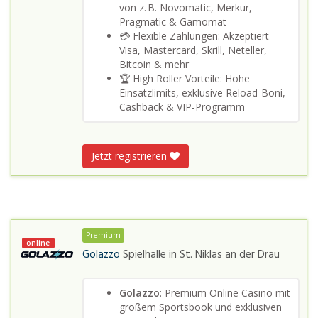
von z. B. Novomatic, Merkur,
Pragmatic & Gamomat
💳 Flexible Zahlungen: Akzeptiert
Visa, Mastercard, Skrill, Neteller,
Bitcoin & mehr
🏆 High Roller Vorteile: Hohe
Einsatzlimits, exklusive Reload-Boni,
Cashback & VIP-Programm
Jetzt registrieren
Premium
online
Golazzo
Spielhalle in
St. Niklas an der Drau
Golazzo
: Premium Online Casino mit
großem Sportsbook und exklusiven