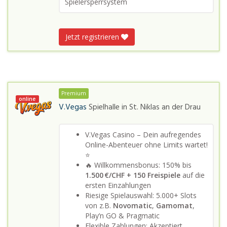
Spielersperrsystem
Jetzt registrieren
Premium
online
V.Vegas
Spielhalle in
St. Niklas an der Drau
V.Vegas Casino – Dein aufregendes
Online-Abenteuer ohne Limits wartet!
⭐
🔥 Willkommensbonus: 150% bis
1.500 €/CHF + 150 Freispiele
auf die
ersten Einzahlungen
Riesige Spielauswahl: 5.000+ Slots
von z.B.
Novomatic
,
Gamomat
,
Play’n GO & Pragmatic
Flexible Zahlungen: Akzeptiert