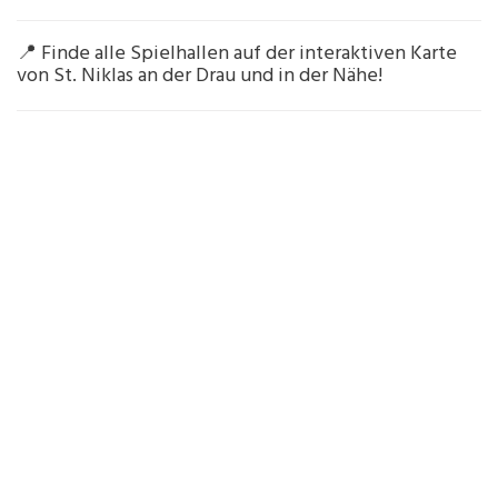
📍 Finde alle Spielhallen auf der interaktiven Karte
von St. Niklas an der Drau und in der Nähe!