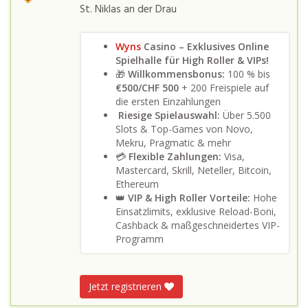
St. Niklas an der Drau
Wyns
Casino – Exklusives Online
Spielhalle für High Roller & VIPs!
🎁
Willkommensbonus:
100 % bis
€500/CHF 500
+ 200 Freispiele auf
die ersten Einzahlungen
Riesige Spielauswahl:
Über 5.500
Slots & Top-Games von Novo,
Mekru, Pragmatic & mehr
💳
Flexible Zahlungen:
Visa,
Mastercard, Skrill, Neteller, Bitcoin,
Ethereum
👑
VIP & High Roller Vorteile:
Hohe
Einsatzlimits, exklusive Reload-Boni,
Cashback & maßgeschneidertes VIP-
Programm
Jetzt registrieren