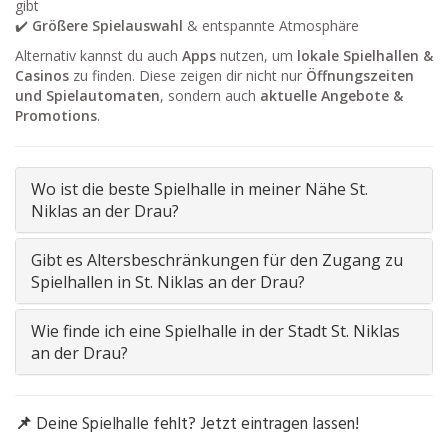
gibt
✔️
Größere Spielauswahl
& entspannte Atmosphäre
Alternativ kannst du auch
Apps
nutzen, um
lokale Spielhallen &
Casinos
zu finden. Diese zeigen dir nicht nur
Öffnungszeiten
und Spielautomaten
, sondern auch
aktuelle Angebote &
Promotions
.
Wo ist die beste Spielhalle in meiner Nähe St.
Niklas an der Drau?
Gibt es Altersbeschränkungen für den Zugang zu
Spielhallen in St. Niklas an der Drau?
Wie finde ich eine Spielhalle in der Stadt St. Niklas
an der Drau?
📌
Deine Spielhalle fehlt? Jetzt eintragen lassen!