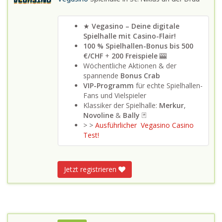
★
Vegasino – Deine digitale
Spielhalle mit Casino-Flair!
100 % Spielhallen-Bonus bis 500
€/CHF
+
200 Freispiele
🎰
Wöchentliche Aktionen & der
spannende
Bonus Crab
VIP-Programm
für echte Spielhallen-
Fans und Vielspieler
Klassiker der Spielhalle:
Merkur
,
Novoline
&
Bally
🃏
> >
Ausführlicher Vegasino Casino
Test!
Jetzt registrieren