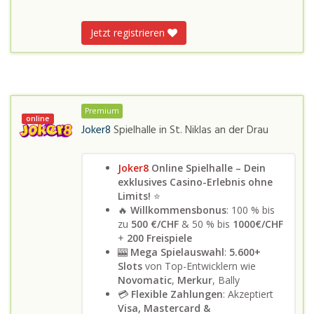
Jetzt registrieren
Premium
online
Joker8
Spielhalle in
St. Niklas an der Drau
Joker8
Online Spielhalle – Dein
exklusives Casino-Erlebnis ohne
Limits!
⭐
🔥
Willkommensbonus
: 100 % bis
zu
500 €/CHF
& 50 % bis
1000€/CHF
+
200 Freispiele
🎰
Mega Spielauswahl
:
5.600+
Slots
von Top-Entwicklern wie
Novomatic
,
Merkur
, Bally
💳
Flexible Zahlungen
: Akzeptiert
Visa, Mastercard &