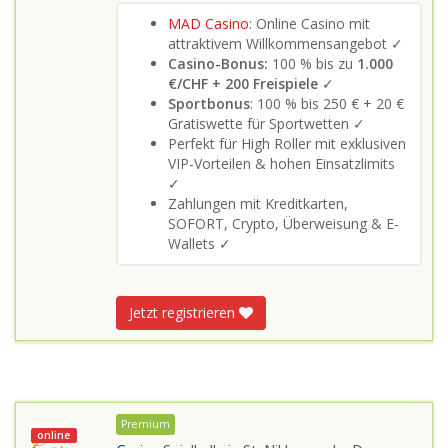
MAD Casino
: Online Casino mit
attraktivem Willkommensangebot ✓
Casino-Bonus:
100 % bis zu
1.000
€/CHF + 200 Freispiele
✓
Sportbonus
: 100 % bis 250 € + 20 €
Gratiswette für Sportwetten ✓
Perfekt für High Roller mit exklusiven
VIP-Vorteilen & hohen Einsatzlimits
✓
Zahlungen mit Kreditkarten,
SOFORT, Crypto, Überweisung & E-
Wallets ✓
Jetzt registrieren
Premium
online