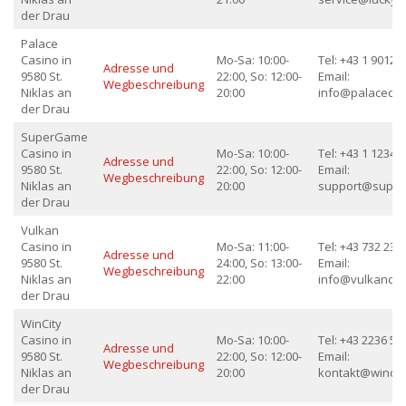
der Drau
Palace
Casino in
Mo-Sa: 10:00-
Tel: +43 1 90123
Adresse und
9580 St.
22:00, So: 12:00-
Email:
Wegbeschreibung
Niklas an
20:00
info@palacecas
der Drau
SuperGame
Casino in
Mo-Sa: 10:00-
Tel: +43 1 12345
Adresse und
9580 St.
22:00, So: 12:00-
Email:
Wegbeschreibung
Niklas an
20:00
support@super
der Drau
Vulkan
Casino in
Mo-Sa: 11:00-
Tel: +43 732 234
Adresse und
9580 St.
24:00, So: 13:00-
Email:
Wegbeschreibung
Niklas an
22:00
info@vulkancas
der Drau
WinCity
Casino in
Mo-Sa: 10:00-
Tel: +43 2236 56
Adresse und
9580 St.
22:00, So: 12:00-
Email:
Wegbeschreibung
Niklas an
20:00
kontakt@wincity
der Drau