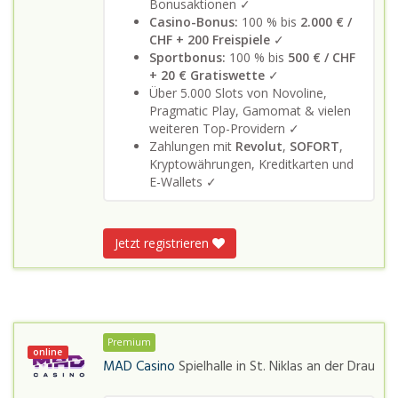
Bonusaktionen ✓
Casino-Bonus:
100 % bis
2.000 € /
CHF + 200 Freispiele
✓
Sportbonus:
100 % bis
500 € / CHF
+ 20 € Gratiswette
✓
Über 5.000 Slots von Novoline,
Pragmatic Play, Gamomat & vielen
weiteren Top-Providern ✓
Zahlungen mit
Revolut
,
SOFORT
,
Kryptowährungen, Kreditkarten und
E-Wallets ✓
Jetzt registrieren
Premium
online
MAD Casino
Spielhalle in
St. Niklas an der Drau