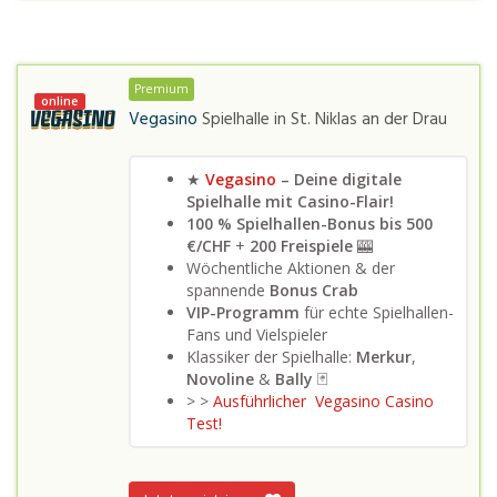
Premium
online
Vegasino
Spielhalle in
St. Niklas an der Drau
★
Vegasino
– Deine digitale
Spielhalle mit Casino-Flair!
100 % Spielhallen-Bonus bis 500
€/CHF
+
200 Freispiele
🎰
Wöchentliche Aktionen & der
spannende
Bonus Crab
VIP-Programm
für echte Spielhallen-
Fans und Vielspieler
Klassiker der Spielhalle:
Merkur
,
Novoline
&
Bally
🃏
> >
Ausführlicher Vegasino Casino
Test!