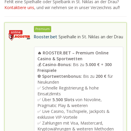
Fehlt eine Spielhalle oder Spielbank in St. Niklas an der Drau?
Kontaktiere uns
, und wir nehmen sie in unser Verzeichnis auf!
Premium
online
Rooster.bet
Spielhalle in
St. Niklas an der Drau
🔥 ROOSTER.BET – Premium Online
Casino & Sportwetten
💰
Casino-Bonus:
Bis zu
5.000 €
+
300
Freispiele
⚽
Sportwettenbonus:
Bis zu
200 €
für
Neukunden
✅ Schnelle Registrierung & hohe
Einsatzlimits
✅ Über
5.500 Slots
von Novoline,
Pragmatic Play & weiteren
✅ Live Casino, Tischspiele, Jackpots &
exklusive VIP-Vorteile
✅ Zahlungen mit Visa, Mastercard,
Kryptowährungen & weiteren Methoden