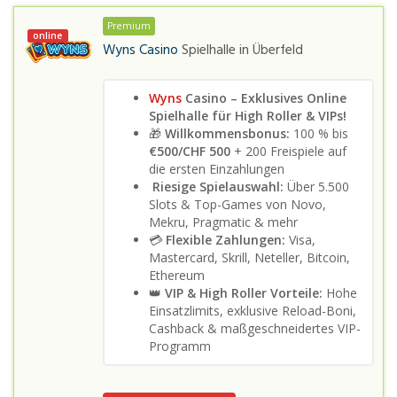
Premium
online
Wyns Casino
Spielhalle in
Überfeld
Wyns
Casino – Exklusives Online
Spielhalle für High Roller & VIPs!
🎁
Willkommensbonus:
100 % bis
€500/CHF 500
+ 200 Freispiele auf
die ersten Einzahlungen
Riesige Spielauswahl:
Über 5.500
Slots & Top-Games von Novo,
Mekru, Pragmatic & mehr
💳
Flexible Zahlungen:
Visa,
Mastercard, Skrill, Neteller, Bitcoin,
Ethereum
👑
VIP & High Roller Vorteile:
Hohe
Einsatzlimits, exklusive Reload-Boni,
Cashback & maßgeschneidertes VIP-
Programm