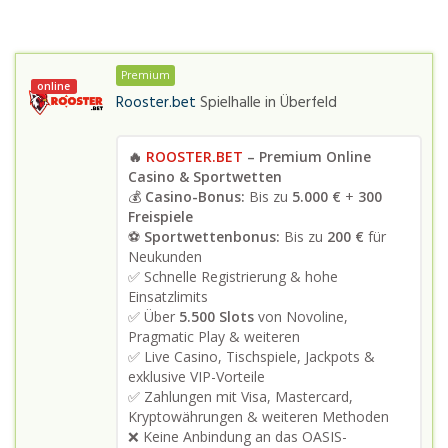
Premium
online
Rooster.bet
Spielhalle in
Überfeld
🔥
ROOSTER.BET
– Premium Online
Casino & Sportwetten
💰
Casino-Bonus:
Bis zu
5.000 €
+
300
Freispiele
⚽
Sportwettenbonus:
Bis zu
200 €
für
Neukunden
✅ Schnelle Registrierung & hohe
Einsatzlimits
✅ Über
5.500 Slots
von Novoline,
Pragmatic Play & weiteren
✅ Live Casino, Tischspiele, Jackpots &
exklusive VIP-Vorteile
✅ Zahlungen mit Visa, Mastercard,
Kryptowährungen & weiteren Methoden
❌ Keine Anbindung an das OASIS-