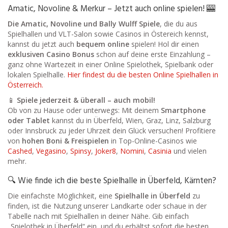
Amatic, Novoline & Merkur – Jetzt auch online spielen! 🎰
Die Amatic, Novoline und Bally Wulff Spiele
, die du aus
Spielhallen und VLT-Salon sowie Casinos in Östereich kennst,
kannst du jetzt auch
bequem online
spielen! Hol dir einen
exklusiven Casino Bonus
schon auf deine erste Einzahlung –
ganz ohne Wartezeit in einer Online Spielothek, Spielbank oder
lokalen Spielhalle.
Hier findest du die besten Online Spielhallen in
Österreich.
📱
Spiele jederzeit & überall – auch mobil!
Ob von zu Hause oder unterwegs: Mit deinem
Smartphone
oder Tablet
kannst du in Überfeld, Wien, Graz, Linz, Salzburg
oder Innsbruck zu jeder Uhrzeit dein Glück versuchen! Profitiere
von
hohen Boni & Freispielen
in Top-Online-Casinos wie
Cashed
,
Vegasino
,
Spinsy
,
Joker8
,
Nomini
,
Casinia
und vielen
mehr.
🔍 Wie finde ich die beste Spielhalle in Überfeld, Kärnten?
Die einfachste Möglichkeit, eine
Spielhalle in Überfeld
zu
finden, ist die Nutzung unserer Landkarte oder schaue in der
Tabelle nach mit Spielhallen in deiner Nähe. Gib einfach
„Spielothek in Überfeld“ ein, und du erhältst sofort die besten