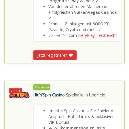
Pragmatic Play
& mehr ✓
Von den erfahrenen Machern des
erfolgreichen
VulkanVegas Casinos
✓
Schnelle Zahlungen mit
SOFORT
,
Paysafe, Crypto und mehr ✓
👉 Hier >> zum
FieryPlay Testbericht
Jetzt registrieren
Premium
online
Hit’n’Spin Casino
Spielhalle in
Überfeld
★ Hit’N’Spin Casino – Für Spieler mit
Anspruch: Hohe Limits & exklusiver
VIP-Bonus!
🔥
Willkommensbonus:
Bis zu