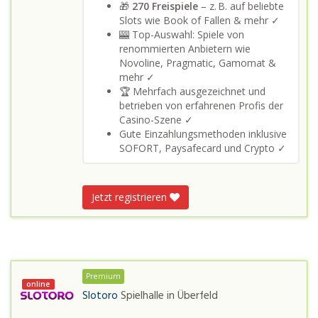
🎁
270 Freispiele
– z. B. auf beliebte
Slots wie Book of Fallen & mehr ✓
🎰 Top-Auswahl: Spiele von
renommierten Anbietern wie
Novoline, Pragmatic, Gamomat &
mehr ✓
🏆 Mehrfach ausgezeichnet und
betrieben von erfahrenen Profis der
Casino-Szene ✓
Gute Einzahlungsmethoden inklusive
SOFORT, Paysafecard und Crypto ✓
Jetzt registrieren
Premium
online
Slotoro
Spielhalle in
Überfeld