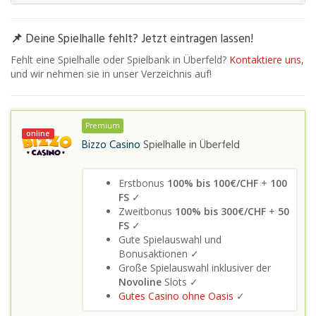
📌
Deine Spielhalle fehlt? Jetzt eintragen lassen!
Fehlt eine Spielhalle oder Spielbank in Überfeld?
Kontaktiere uns
,
und wir nehmen sie in unser Verzeichnis auf!
Premium
online
Bizzo Casino
Spielhalle in
Überfeld
Erstbonus
100% bis 100€/CHF
+
100
FS
✓
Zweitbonus
100% bis 300€/CHF
+
50
FS
✓
Gute Spielauswahl und
Bonusaktionen ✓
Große Spielauswahl inklusiver der
Novoline
Slots ✓
Gutes Casino ohne Oasis
✓