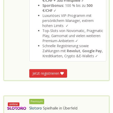
€/CHF + 300 Freispiele
✓
Sportbonus:
100 % bis zu
500
€/CHF
✓
Luxuriöses VIP-Programm mit
persönlichem Manager, extrem
hohen Limits ✓
Top-Slots von Novomatic, Pragmatic
Play, Gamomat und vielen weiteren
Premium-Anbietern ✓
Schnelle Registrierung sowie
Zahlungen mit
Revolut
,
Google Pay
,
Kreditkarten, Crypto &E-Wallets ✓
Jetzt registrieren
Premium
online
Slotoro
Spielhalle in
Überfeld