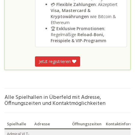
💳
Flexible Zahlungen
: Akzeptiert
Visa, Mastercard &
Kryptowährungen
wie Bitcoin &
Ethereum
🏆
Exklusive Promotionen
:
Regelmäßige
Reload-Boni,
Freispiele & VIP-Programm
Jetzt registrieren
Alle Spielhallen in Überfeld mit Adresse,
Öffnungszeiten und Kontaktmöglichkeiten
Spielhalle
Adresse
Öffnungszeiten
Kontaktinform
Admiral VLT-