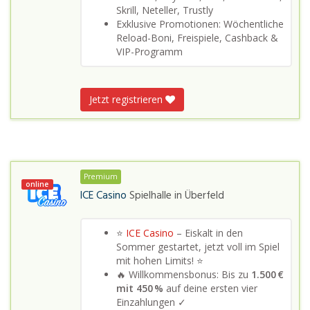
Skrill, Neteller, Trustly
Exklusive Promotionen: Wöchentliche
Reload-Boni, Freispiele, Cashback &
VIP-Programm
Jetzt registrieren
Premium
online
ICE Casino
Spielhalle in
Überfeld
⭐
ICE Casino
– Eiskalt in den
Sommer gestartet, jetzt voll im Spiel
mit hohen Limits! ⭐
🔥 Willkommensbonus: Bis zu
1.500 €
mit 450 %
auf deine ersten vier
Einzahlungen ✓