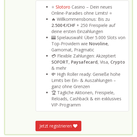
⭐
Slotoro
Casino – Dein neues
Online-Paradies ohne Limits! ⭐
🔥 Willkommensbonus: Bis zu
2.500 €/CHF
+ 250 Freispiele auf
deine ersten Einzahlungen
🎰 Spielauswahl: Über 5.000 Slots von
Top-Providern wie
Novoline
,
Gamomat, Pragmatic
💳 Flexible Zahlungen: Akzeptiert
SOFORT
,
Paysafecard
, Visa,
Crypto
& mehr
💸 High Roller ready: Genieße hohe
Limits bei Ein- & Auszahlungen –
ganz ohne Grenzen
🏆 Tägliche Aktionen, Freispiele,
Reloads, Cashback & ein exklusives
VIP-Programm
Jetzt registrieren