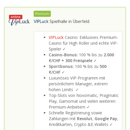
Premium
online
VIPLuck
Spielhalle in
Überfeld
VIPLuck
Casino: Exklusives Premium-
Casino für High Roller und echte VIP-
Spieler ✓
Casino-Bonus:
100 % bis zu
2.000
€/CHF + 300 Freispiele
✓
Sportbonus:
100 % bis zu
500
€/CHF
✓
Luxuriöses VIP-Programm mit
persönlichem Manager, extrem
hohen Limits ✓
Top-Slots von Novomatic, Pragmatic
Play, Gamomat und vielen weiteren
Premium-Anbietern ✓
Schnelle Registrierung sowie
Zahlungen mit
Revolut
,
Google Pay
,
Kreditkarten, Crypto &E-Wallets ✓