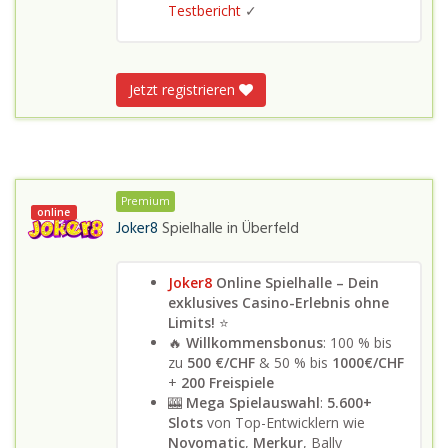
Testbericht
✓
Jetzt registrieren
Premium
online
Joker8
Spielhalle in
Überfeld
Joker8
Online Spielhalle – Dein
exklusives Casino-Erlebnis ohne
Limits!
⭐
🔥
Willkommensbonus
: 100 % bis
zu
500 €/CHF
& 50 % bis
1000€/CHF
+
200 Freispiele
🎰
Mega Spielauswahl
:
5.600+
Slots
von Top-Entwicklern wie
Novomatic
,
Merkur
, Bally