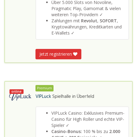
Über 5.000 Slots von Novoline,
Pragmatic Play, Gamomat & vielen
weiteren Top-Providern ✓
Zahlungen mit
Revolut
,
SOFORT
,
Kryptowährungen, Kreditkarten und
E-Wallets ✓
Jetzt registrieren
Premium
online
VIPLuck
Spielhalle in
Überfeld
VIPLuck Casino: Exklusives Premium-
Casino für High Roller und echte VIP-
Spieler ✓
Casino-Bonus:
100 % bis zu
2.000