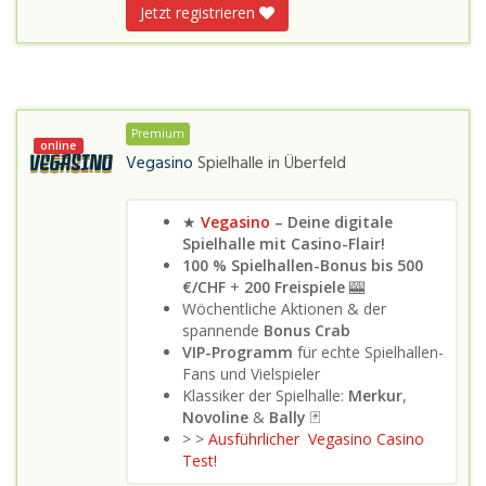
Jetzt registrieren
Premium
online
Vegasino
Spielhalle in
Überfeld
★
Vegasino
– Deine digitale
Spielhalle mit Casino-Flair!
100 % Spielhallen-Bonus bis 500
€/CHF
+
200 Freispiele
🎰
Wöchentliche Aktionen & der
spannende
Bonus Crab
VIP-Programm
für echte Spielhallen-
Fans und Vielspieler
Klassiker der Spielhalle:
Merkur
,
Novoline
&
Bally
🃏
> >
Ausführlicher Vegasino Casino
Test!