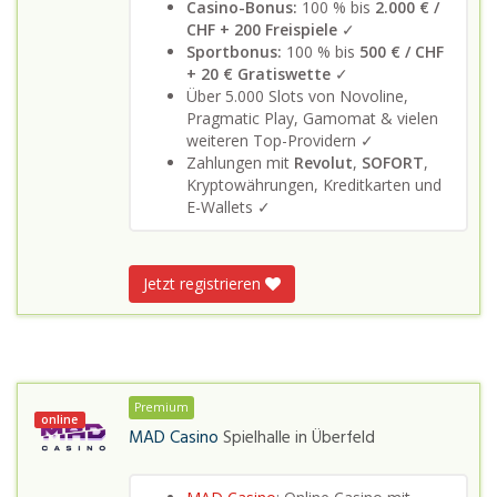
Casino-Bonus:
100 % bis
2.000 € /
CHF + 200 Freispiele
✓
Sportbonus:
100 % bis
500 € / CHF
+ 20 € Gratiswette
✓
Über 5.000 Slots von Novoline,
Pragmatic Play, Gamomat & vielen
weiteren Top-Providern ✓
Zahlungen mit
Revolut
,
SOFORT
,
Kryptowährungen, Kreditkarten und
E-Wallets ✓
Jetzt registrieren
Premium
online
MAD Casino
Spielhalle in
Überfeld