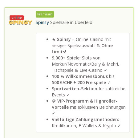
Premium
online
Spinsy
Spielhalle in
Überfeld
★
Spinsy –
Online-Casino mit
riesiger Spieleauswahl &
Ohne
Limits
!
9.000+ Spiele:
Slots von
Merkur/Novomatic/Bally & Mehr!,
Tischspiele & Live-Casino ✓
100 % Willkommensbonus
bis
500 €/CHF + 200 Freispiele
✓
Sportwetten-Sektion
für zahlreiche
Events ✓
💎
VIP-Programm & Highroller-
Vorteile
mit exklusiven Belohnungen
✓
Vielfältige Zahlungsmethoden:
Kreditkarten, E-Wallets & Krypto ✓