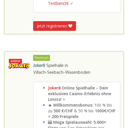
Testbericht
✓
Jetzt registrieren
Premium
online
Joker8
Spielhalle in
Villach-Seebach-Wasenboden
Joker8
Online Spielhalle – Dein
exklusives Casino-Erlebnis ohne
Limits!
⭐
🔥
Willkommensbonus
: 100 % bis
zu
500 €/CHF
& 50 % bis
1000€/CHF
+
200 Freispiele
🎰
Mega Spielauswahl
:
5.600+
Slots
von Top-Entwicklern wie