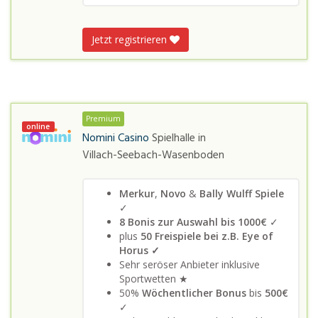
Jetzt registrieren
Premium
online
Nomini Casino
Spielhalle in
Villach-Seebach-Wasenboden
Merkur
,
Novo
&
Bally Wulff Spiele
✓
8 Bonis zur Auswahl bis 1000€
✓
plus
50 Freispiele bei z.B. Eye of
Horus ✓
Sehr seröser Anbieter inklusive
Sportwetten ★
50%
Wöchentlicher Bonus
bis
500€
✓