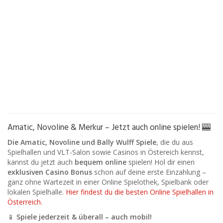
Amatic, Novoline & Merkur – Jetzt auch online spielen! 🎰
Die Amatic, Novoline und Bally Wulff Spiele
, die du aus
Spielhallen und VLT-Salon sowie Casinos in Östereich kennst,
kannst du jetzt auch
bequem online
spielen! Hol dir einen
exklusiven Casino Bonus
schon auf deine erste Einzahlung –
ganz ohne Wartezeit in einer Online Spielothek, Spielbank oder
lokalen Spielhalle.
Hier findest du die besten Online Spielhallen in
Österreich.
📱
Spiele jederzeit & überall – auch mobil!