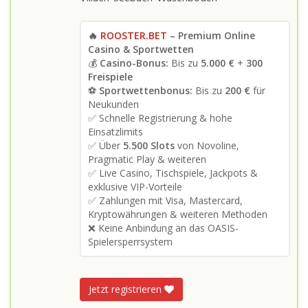
🔥
ROOSTER.BET
– Premium Online
Casino & Sportwetten
💰
Casino-Bonus:
Bis zu
5.000 €
+
300
Freispiele
⚽
Sportwettenbonus:
Bis zu
200 €
für
Neukunden
✅ Schnelle Registrierung & hohe
Einsatzlimits
✅ Über
5.500 Slots
von Novoline,
Pragmatic Play & weiteren
✅ Live Casino, Tischspiele, Jackpots &
exklusive VIP-Vorteile
✅ Zahlungen mit Visa, Mastercard,
Kryptowährungen & weiteren Methoden
❌ Keine Anbindung an das OASIS-
Spielersperrsystem
Jetzt registrieren