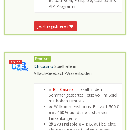
Reload-Boni, Freispiele, Cashback &
VIP-Programm
Jetzt registrieren
Premium
online
ICE Casino
Spielhalle in
Villach-Seebach-Wasenboden
⭐
ICE Casino
– Eiskalt in den
Sommer gestartet, jetzt voll im Spiel
mit hohen Limits! ⭐
🔥 Willkommensbonus: Bis zu
1.500 €
mit 450 %
auf deine ersten vier
Einzahlungen ✓
🎁
270 Freispiele
– z. B. auf beliebte
Slots wie Book of Fallen & mehr ✓