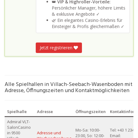
👑
VIP & Highroller-Vorteile:
Persönlicher Manager, höhere Limits
& exklusive Angebote ✓
🌿 Ein elegantes Casino-Erlebnis für
Einsteiger & Profis gleichermaßen ✓
Jetzt registrieren
Alle Spielhallen in Villach-Seebach-Wasenboden mit
Adresse, Öffnungszeiten und Kontaktmöglichkeiten
Spielhalle
Adresse
Öffnungszeiten
Kontaktinfor
Admiral VLT-
SalonCasino
Mo-Sa: 10:00-
Tel: +43 1 2345
in 9500
Adresse und
23:00, So: 12:00-
Email: