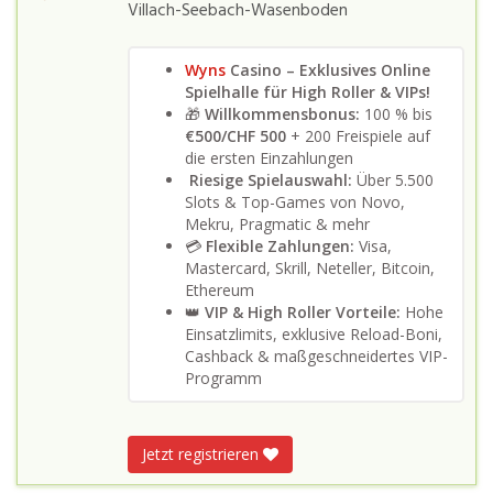
Villach-Seebach-Wasenboden
Wyns
Casino – Exklusives Online
Spielhalle für High Roller & VIPs!
🎁
Willkommensbonus:
100 % bis
€500/CHF 500
+ 200 Freispiele auf
die ersten Einzahlungen
Riesige Spielauswahl:
Über 5.500
Slots & Top-Games von Novo,
Mekru, Pragmatic & mehr
💳
Flexible Zahlungen:
Visa,
Mastercard, Skrill, Neteller, Bitcoin,
Ethereum
👑
VIP & High Roller Vorteile:
Hohe
Einsatzlimits, exklusive Reload-Boni,
Cashback & maßgeschneidertes VIP-
Programm
Jetzt registrieren