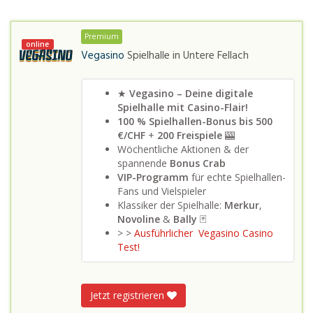
Premium
online
Vegasino
Spielhalle in
Untere Fellach
★
Vegasino – Deine digitale
Spielhalle mit Casino-Flair!
100 % Spielhallen-Bonus bis 500
€/CHF
+
200 Freispiele
🎰
Wöchentliche Aktionen & der
spannende
Bonus Crab
VIP-Programm
für echte Spielhallen-
Fans und Vielspieler
Klassiker der Spielhalle:
Merkur
,
Novoline
&
Bally
🃏
> >
Ausführlicher Vegasino Casino
Test!
Jetzt registrieren