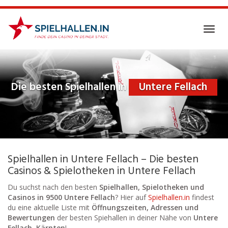
Skip
to
main
Toggl
content
navig
Die besten Spielhallen in
Untere Fellach
Spielhallen in Untere Fellach – Die besten
Casinos & Spielotheken in Untere Fellach
Du suchst nach den besten
Spielhallen, Spielotheken und
Casinos in 9500 Untere Fellach
? Hier auf
Spielhallen.in
findest
du eine aktuelle Liste mit
Öffnungszeiten, Adressen und
Bewertungen
der besten Spiehallen in deiner Nähe von
Untere
Fellach, Kärnten
!