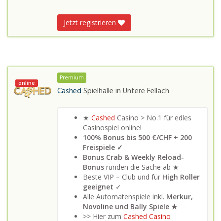
Jetzt registrieren
Premium
online
Cashed
Spielhalle in
Untere Fellach
★
Cashed
Casino > No.1 für edles
Casinospiel online!
100% Bonus bis 500 €/CHF + 200
Freispiele ✓
Bonus Crab &
Weekly Reload-
Bonus
runden die Sache ab ★
Beste VIP – Club und für
High Roller
geeignet
✓
Alle Automatenspiele inkl.
Merkur,
Novoline und Bally Spiele ★
>> Hier zum
Cashed Casino