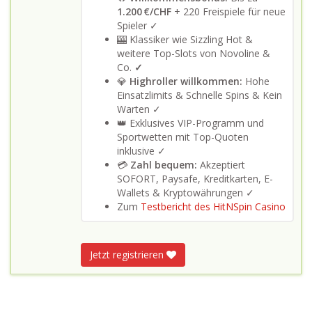
1.200 €/CHF
+ 220 Freispiele für neue
Spieler ✓
🎰 Klassiker wie Sizzling Hot &
weitere Top-Slots von Novoline &
Co.
✓
💎
Highroller willkommen:
Hohe
Einsatzlimits & Schnelle Spins & Kein
Warten ✓
👑 Exklusives VIP-Programm und
Sportwetten mit Top-Quoten
inklusive ✓
💳
Zahl bequem:
Akzeptiert
SOFORT, Paysafe, Kreditkarten, E-
Wallets & Kryptowährungen ✓
Zum
Testbericht des HitNSpin Casino
Jetzt registrieren