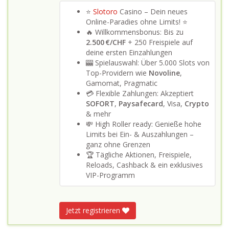
⭐
Slotoro
Casino – Dein neues
Online-Paradies ohne Limits! ⭐
🔥 Willkommensbonus: Bis zu
2.500 €/CHF
+ 250 Freispiele auf
deine ersten Einzahlungen
🎰 Spielauswahl: Über 5.000 Slots von
Top-Providern wie
Novoline
,
Gamomat, Pragmatic
💳 Flexible Zahlungen: Akzeptiert
SOFORT
,
Paysafecard
, Visa,
Crypto
& mehr
💸 High Roller ready: Genieße hohe
Limits bei Ein- & Auszahlungen –
ganz ohne Grenzen
🏆 Tägliche Aktionen, Freispiele,
Reloads, Cashback & ein exklusives
VIP-Programm
Jetzt registrieren