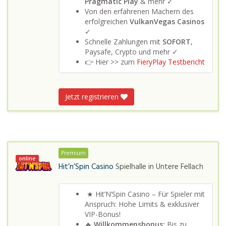
Pragmatic Play
& mehr ✓
Von den erfahrenen Machern des
erfolgreichen
VulkanVegas Casinos
✓
Schnelle Zahlungen mit
SOFORT
,
Paysafe, Crypto und mehr ✓
👉 Hier >> zum
FieryPlay Testbericht
Jetzt registrieren
Premium
online
Hit’n’Spin Casino
Spielhalle in
Untere Fellach
★ Hit’N’Spin Casino – Für Spieler mit
Anspruch: Hohe Limits & exklusiver
VIP-Bonus!
🔥
Willkommensbonus:
Bis zu