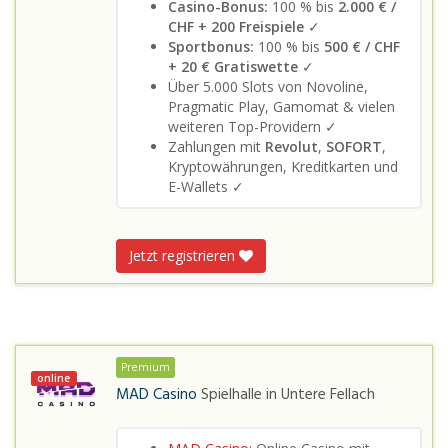
Casino-Bonus:
100 % bis
2.000 € /
CHF + 200 Freispiele
✓
Sportbonus:
100 % bis
500 € / CHF
+ 20 € Gratiswette
✓
Über 5.000 Slots von Novoline,
Pragmatic Play, Gamomat & vielen
weiteren Top-Providern ✓
Zahlungen mit
Revolut
,
SOFORT
,
Kryptowährungen, Kreditkarten und
E-Wallets ✓
Jetzt registrieren
Premium
online
MAD Casino
Spielhalle in
Untere Fellach