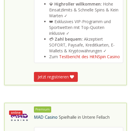
💎
Highroller willkommen:
Hohe
Einsatzlimits & Schnelle Spins & Kein
Warten ✓
👑 Exklusives VIP-Programm und
Sportwetten mit Top-Quoten
inklusive ✓
💳
Zahl bequem:
Akzeptiert
SOFORT, Paysafe, Kreditkarten, E-
Wallets & Kryptowährungen ✓
Zum
Testbericht des HitNSpin Casino
Jetzt registrieren
Premium
online
MAD Casino
Spielhalle in
Untere Fellach