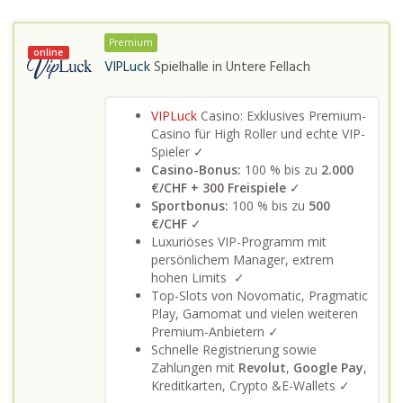
Premium
online
VIPLuck
Spielhalle in
Untere Fellach
VIPLuck
Casino: Exklusives Premium-
Casino für High Roller und echte VIP-
Spieler ✓
Casino-Bonus:
100 % bis zu
2.000
€/CHF + 300 Freispiele
✓
Sportbonus:
100 % bis zu
500
€/CHF
✓
Luxuriöses VIP-Programm mit
persönlichem Manager, extrem
hohen Limits ✓
Top-Slots von Novomatic, Pragmatic
Play, Gamomat und vielen weiteren
Premium-Anbietern ✓
Schnelle Registrierung sowie
Zahlungen mit
Revolut
,
Google Pay
,
Kreditkarten, Crypto &E-Wallets ✓