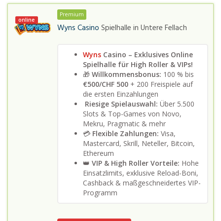
Premium
online
Wyns Casino
Spielhalle in
Untere Fellach
Wyns
Casino – Exklusives Online
Spielhalle für High Roller & VIPs!
🎁
Willkommensbonus:
100 % bis
€500/CHF 500
+ 200 Freispiele auf
die ersten Einzahlungen
Riesige Spielauswahl:
Über 5.500
Slots & Top-Games von Novo,
Mekru, Pragmatic & mehr
💳
Flexible Zahlungen:
Visa,
Mastercard, Skrill, Neteller, Bitcoin,
Ethereum
👑
VIP & High Roller Vorteile:
Hohe
Einsatzlimits, exklusive Reload-Boni,
Cashback & maßgeschneidertes VIP-
Programm