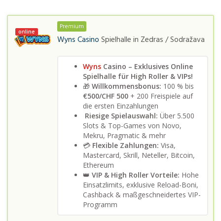
Premium
online
Wyns Casino
Spielhalle in
Zedras / Sodražava
Wyns
Casino – Exklusives Online
Spielhalle für High Roller & VIPs!
🎁
Willkommensbonus:
100 % bis
€500/CHF 500
+ 200 Freispiele auf
die ersten Einzahlungen
Riesige Spielauswahl:
Über 5.500
Slots & Top-Games von Novo,
Mekru, Pragmatic & mehr
💳
Flexible Zahlungen:
Visa,
Mastercard, Skrill, Neteller, Bitcoin,
Ethereum
👑
VIP & High Roller Vorteile:
Hohe
Einsatzlimits, exklusive Reload-Boni,
Cashback & maßgeschneidertes VIP-
Programm