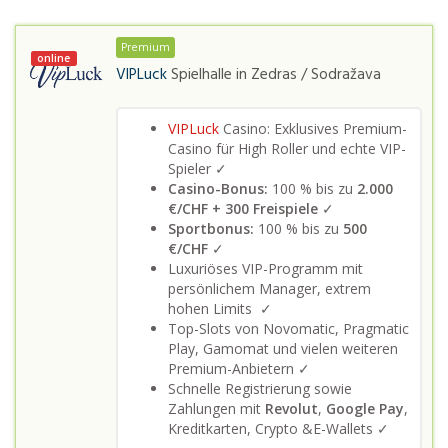
Premium
online
VIPLuck
Spielhalle in
Zedras / Sodražava
VIPLuck
Casino: Exklusives Premium-
Casino für High Roller und echte VIP-
Spieler ✓
Casino-Bonus:
100 % bis zu
2.000
€/CHF + 300 Freispiele
✓
Sportbonus:
100 % bis zu
500
€/CHF
✓
Luxuriöses VIP-Programm mit
persönlichem Manager, extrem
hohen Limits ✓
Top-Slots von Novomatic, Pragmatic
Play, Gamomat und vielen weiteren
Premium-Anbietern ✓
Schnelle Registrierung sowie
Zahlungen mit
Revolut
,
Google Pay
,
Kreditkarten, Crypto &E-Wallets ✓