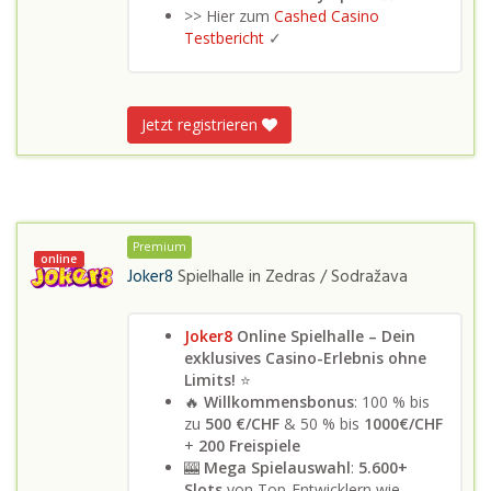
>> Hier zum
Cashed Casino
Testbericht
✓
Jetzt registrieren
Premium
online
Joker8
Spielhalle in
Zedras / Sodražava
Joker8
Online Spielhalle – Dein
exklusives Casino-Erlebnis ohne
Limits!
⭐
🔥
Willkommensbonus
: 100 % bis
zu
500 €/CHF
& 50 % bis
1000€/CHF
+
200 Freispiele
🎰
Mega Spielauswahl
:
5.600+
Slots
von Top-Entwicklern wie