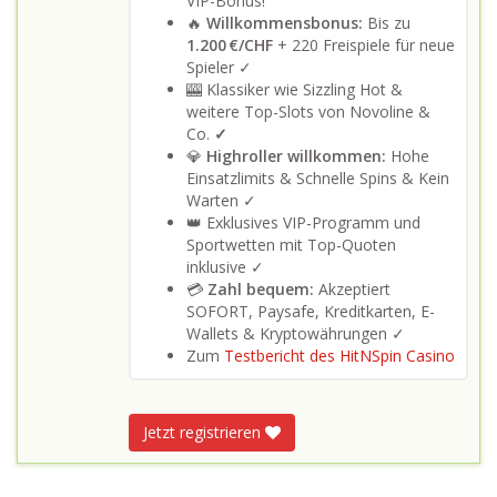
VIP-Bonus!
🔥
Willkommensbonus:
Bis zu
1.200 €/CHF
+ 220 Freispiele für neue
Spieler ✓
🎰 Klassiker wie Sizzling Hot &
weitere Top-Slots von Novoline &
Co.
✓
💎
Highroller willkommen:
Hohe
Einsatzlimits & Schnelle Spins & Kein
Warten ✓
👑 Exklusives VIP-Programm und
Sportwetten mit Top-Quoten
inklusive ✓
💳
Zahl bequem:
Akzeptiert
SOFORT, Paysafe, Kreditkarten, E-
Wallets & Kryptowährungen ✓
Zum
Testbericht des HitNSpin Casino
Jetzt registrieren