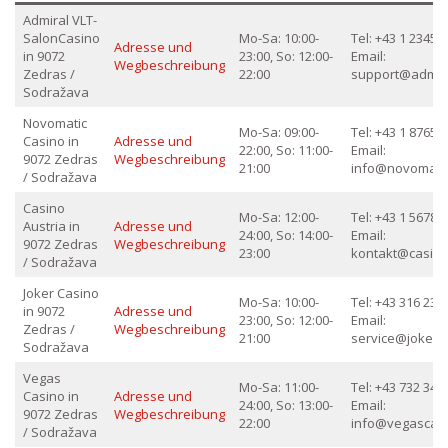
Admiral VLT-
SalonCasino
Mo-Sa: 10:00-
Tel: +43 1 23456
Adresse und
in 9072
23:00, So: 12:00-
Email:
Wegbeschreibung
Zedras /
22:00
support@admira
Sodražava
Novomatic
Mo-Sa: 09:00-
Tel: +43 1 87654
Casino in
Adresse und
22:00, So: 11:00-
Email:
9072 Zedras
Wegbeschreibung
21:00
info@novomatic
/ Sodražava
Casino
Mo-Sa: 12:00-
Tel: +43 1 56789
Austria in
Adresse und
24:00, So: 14:00-
Email:
9072 Zedras
Wegbeschreibung
23:00
kontakt@casino
/ Sodražava
Joker Casino
Mo-Sa: 10:00-
Tel: +43 316 234
in 9072
Adresse und
23:00, So: 12:00-
Email:
Zedras /
Wegbeschreibung
21:00
service@jokerca
Sodražava
Vegas
Mo-Sa: 11:00-
Tel: +43 732 345
Casino in
Adresse und
24:00, So: 13:00-
Email:
9072 Zedras
Wegbeschreibung
22:00
info@vegascasi
/ Sodražava