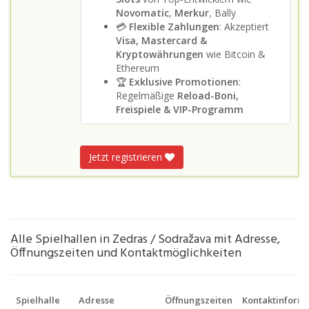
Novomatic
,
Merkur
, Bally
💳
Flexible Zahlungen
: Akzeptiert
Visa, Mastercard &
Kryptowährungen
wie Bitcoin &
Ethereum
🏆
Exklusive Promotionen
:
Regelmäßige
Reload-Boni,
Freispiele & VIP-Programm
Jetzt registrieren
Alle Spielhallen in Zedras / Sodražava mit Adresse,
Öffnungszeiten und Kontaktmöglichkeiten
Spielhalle
Adresse
Öffnungszeiten
Kontaktinform