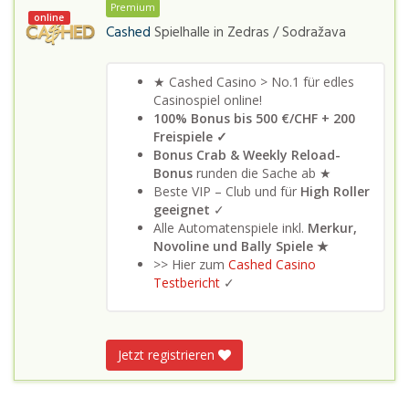
Premium
online
Cashed
Spielhalle in
Zedras / Sodražava
★ Cashed Casino > No.1 für edles
Casinospiel online!
100% Bonus bis 500 €/CHF + 200
Freispiele ✓
Bonus Crab &
Weekly Reload-
Bonus
runden die Sache ab ★
Beste VIP – Club und für
High Roller
geeignet
✓
Alle Automatenspiele inkl.
Merkur,
Novoline und Bally Spiele ★
>> Hier zum
Cashed Casino
Testbericht
✓
Jetzt registrieren