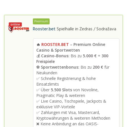
Premium
online
Rooster.bet
Spielhalle in
Zedras / Sodražava
🔥
ROOSTER.BET
– Premium Online
Casino & Sportwetten
💰
Casino-Bonus:
Bis zu
5.000 €
+
300
Freispiele
⚽
Sportwettenbonus:
Bis zu
200 €
für
Neukunden
✅ Schnelle Registrierung & hohe
Einsatzlimits
✅ Über
5.500 Slots
von Novoline,
Pragmatic Play & weiteren
✅ Live Casino, Tischspiele, Jackpots &
exklusive VIP-Vorteile
✅ Zahlungen mit Visa, Mastercard,
Kryptowährungen & weiteren Methoden
❌ Keine Anbindung an das OASIS-