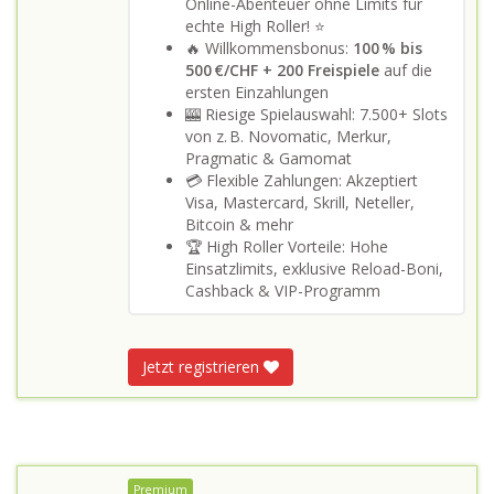
Online-Abenteuer ohne Limits für
echte High Roller! ⭐
🔥 Willkommensbonus:
100 % bis
500 €/CHF + 200 Freispiele
auf die
ersten Einzahlungen
🎰 Riesige Spielauswahl: 7.500+ Slots
von z. B. Novomatic, Merkur,
Pragmatic & Gamomat
💳 Flexible Zahlungen: Akzeptiert
Visa, Mastercard, Skrill, Neteller,
Bitcoin & mehr
🏆 High Roller Vorteile: Hohe
Einsatzlimits, exklusive Reload-Boni,
Cashback & VIP-Programm
Jetzt registrieren
Premium