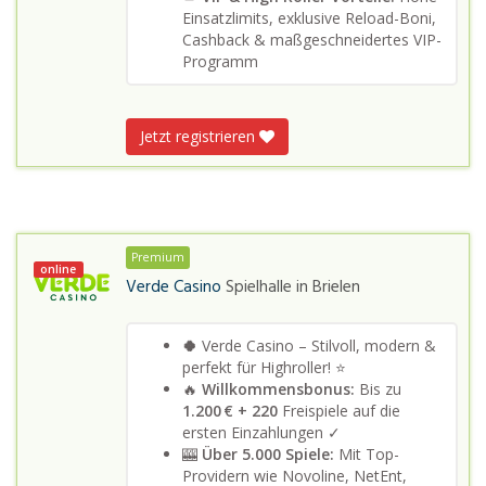
Einsatzlimits, exklusive Reload-Boni,
Cashback & maßgeschneidertes VIP-
Programm
Jetzt registrieren
Premium
online
Verde Casino
Spielhalle in
Brielen
🍀
Verde Casino – Stilvoll, modern &
perfekt für Highroller! ⭐
🔥
Willkommensbonus:
Bis zu
1.200 € + 220
Freispiele auf die
ersten Einzahlungen ✓
🎰
Über 5.000 Spiele:
Mit Top-
Providern wie Novoline, NetEnt,