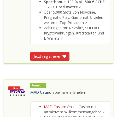
Sportbonus:
100 % bis
500 € / CHF
+ 20 € Gratiswette
✓
Über 5.000 Slots von Novoline,
Pragmatic Play, Gamomat & vielen
weiteren Top-Providern ✓
Zahlungen mit
Revolut
,
SOFORT
,
Kryptowährungen, Kreditkarten und
E-Wallets ✓
Jetzt registrieren
Premium
online
MAD Casino
Spielhalle in
Brielen
MAD Casino
: Online Casino mit
attraktivem Willkommensangebot ✓