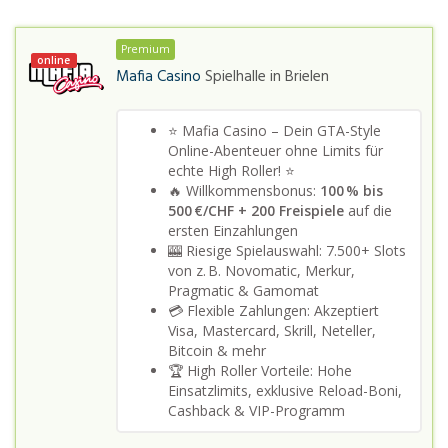
Premium
online
Mafia Casino
Spielhalle in
Brielen
⭐ Mafia Casino – Dein GTA-Style
Online-Abenteuer ohne Limits für
echte High Roller! ⭐
🔥 Willkommensbonus:
100 % bis
500 €/CHF + 200 Freispiele
auf die
ersten Einzahlungen
🎰 Riesige Spielauswahl: 7.500+ Slots
von z. B. Novomatic, Merkur,
Pragmatic & Gamomat
💳 Flexible Zahlungen: Akzeptiert
Visa, Mastercard, Skrill, Neteller,
Bitcoin & mehr
🏆 High Roller Vorteile: Hohe
Einsatzlimits, exklusive Reload-Boni,
Cashback & VIP-Programm