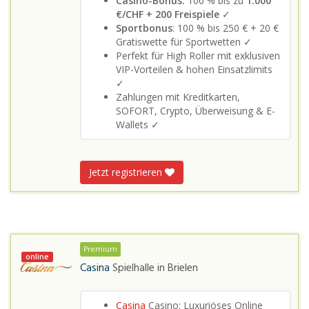
Casino-Bonus:
100 % bis zu
1.000
€/CHF + 200 Freispiele
✓
Sportbonus
: 100 % bis 250 € + 20 €
Gratiswette für Sportwetten ✓
Perfekt für High Roller mit exklusiven
VIP-Vorteilen & hohen Einsatzlimits
✓
Zahlungen mit Kreditkarten,
SOFORT, Crypto, Überweisung & E-
Wallets ✓
Jetzt registrieren
Premium
online
Casina
Spielhalle in
Brielen
Casina
Casino: Luxuriöses Online