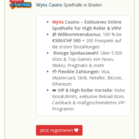
online
Wyns Casino
Spielhalle in
Brielen
Wyns
Casino – Exklusives Online
Spielhalle für High Roller & VIPs!
🎁
Willkommensbonus:
100 % bis
€500/CHF 500
+ 200 Freispiele auf
die ersten Einzahlungen
Riesige Spielauswahl:
Über 5.500
Slots & Top-Games von Novo,
Mekru, Pragmatic & mehr
💳
Flexible Zahlungen:
Visa,
Mastercard, Skrill, Neteller, Bitcoin,
Ethereum
👑
VIP & High Roller Vorteile:
Hohe
Einsatzlimits, exklusive Reload-Boni,
Cashback & maßgeschneidertes VIP-
Programm
Jetzt registrieren