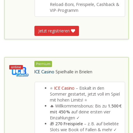
Reload-Boni, Freispiele, Cashback &
VIP-Programm
Jetzt registrieren
Premium
online
ICE Casino
Spielhalle in
Brielen
⭐
ICE Casino
– Eiskalt in den
Sommer gestartet, jetzt voll im Spiel
mit hohen Limits! ⭐
🔥 Willkommensbonus: Bis zu
1.500 €
mit 450 %
auf deine ersten vier
Einzahlungen ✓
🎁
270 Freispiele
– z. B. auf beliebte
Slots wie Book of Fallen & mehr ✓