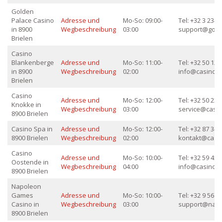
Golden
Palace Casino
Adresse und
Mo-So: 09:00-
Tel: +32 3 234 5
in 8900
Wegbeschreibung
03:00
support@gold
Brielen
Casino
Blankenberge
Adresse und
Mo-So: 11:00-
Tel: +32 50 123
in 8900
Wegbeschreibung
02:00
info@casinob
Brielen
Casino
Adresse und
Mo-So: 12:00-
Tel: +32 50 234
Knokke in
Wegbeschreibung
03:00
service@casi
8900 Brielen
Casino Spa in
Adresse und
Mo-So: 12:00-
Tel: +32 87 345
8900 Brielen
Wegbeschreibung
02:00
kontakt@casi
Casino
Adresse und
Mo-So: 10:00-
Tel: +32 59 456
Oostende in
Wegbeschreibung
04:00
info@casinoo
8900 Brielen
Napoleon
Games
Adresse und
Mo-So: 10:00-
Tel: +32 9 567 8
Casino in
Wegbeschreibung
03:00
support@nap
8900 Brielen