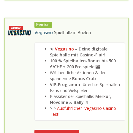
Premium
online
Vegasino
Spielhalle in
Brielen
★
Vegasino
– Deine digitale
Spielhalle mit Casino-Flair!
100 % Spielhallen-Bonus bis 500
€/CHF
+
200 Freispiele
🎰
Wöchentliche Aktionen & der
spannende
Bonus Crab
VIP-Programm
für echte Spielhallen-
Fans und Vielspieler
Klassiker der Spielhalle:
Merkur
,
Novoline
&
Bally
🃏
> >
Ausführlicher Vegasino Casino
Test!