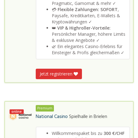
Pragmatic, Gamomat & mehr ✓
💳
Flexible Zahlungen:
SOFORT
,
Paysafe, Kreditkarten, E-Wallets &
Kryptowährungen ✓
👑
VIP & Highroller-Vorteile:
Persönlicher Manager, höhere Limits
& exklusive Angebote ✓
🌿 Ein elegantes Casino-Erlebnis für
Einsteiger & Profis gleichermaßen ✓
Jetzt registrieren
Premium
online
National Casino
Spielhalle in
Brielen
Willkommenspaket bis zu
300 €/CHF