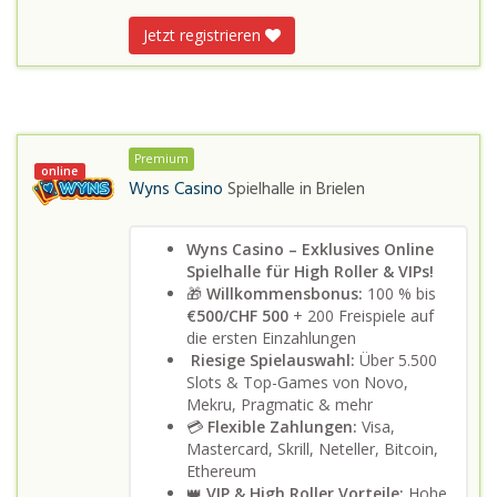
Jetzt registrieren
Premium
online
Wyns Casino
Spielhalle in
Brielen
Wyns Casino – Exklusives Online
Spielhalle für High Roller & VIPs!
🎁
Willkommensbonus:
100 % bis
€500/CHF 500
+ 200 Freispiele auf
die ersten Einzahlungen
Riesige Spielauswahl:
Über 5.500
Slots & Top-Games von Novo,
Mekru, Pragmatic & mehr
💳
Flexible Zahlungen:
Visa,
Mastercard, Skrill, Neteller, Bitcoin,
Ethereum
👑
VIP & High Roller Vorteile:
Hohe