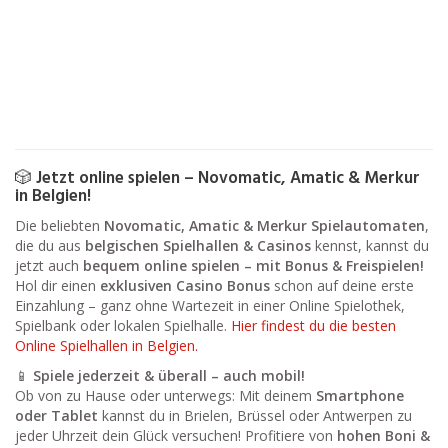
🎲
Jetzt online spielen – Novomatic, Amatic & Merkur
in Belgien!
Die beliebten
Novomatic, Amatic & Merkur Spielautomaten
,
die du aus
belgischen Spielhallen & Casinos
kennst, kannst du
jetzt auch
bequem online spielen – mit Bonus & Freispielen!
Hol dir einen
exklusiven Casino Bonus
schon auf deine erste
Einzahlung – ganz ohne Wartezeit in einer Online Spielothek,
Spielbank oder lokalen Spielhalle.
Hier findest du die besten
Online Spielhallen in Belgien.
📱
Spiele jederzeit & überall – auch mobil!
Ob von zu Hause oder unterwegs: Mit deinem
Smartphone
oder Tablet
kannst du in Brielen, Brüssel oder Antwerpen zu
jeder Uhrzeit dein Glück versuchen! Profitiere von
hohen Boni &