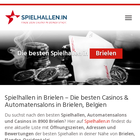
Skip
to
main
Toggl
content
navig
Die besten Spielhallen in
Brielen
Spielhallen in Brielen – Die besten Casinos &
Automatensalons in Brielen, Belgien
Du suchst nach den besten
Spielhallen, Automatensalons
und Casinos in 8900 Brielen
? Hier auf
Spielhallen.in
findest du
eine aktuelle Liste mit
Öffnungszeiten, Adressen und
Bewertungen
der besten Spiehallen in deiner Nähe von
Brielen,
Flandre-Occidentale
!