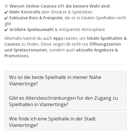
💡
Warum Online-Casinos oft die bessere Wahl sind:
✔️
Mehr Kontrolle
über Einsätze & Spielzeiten
✔️
Exklusive Boni & Freispiele
, die es in lokalen Spielhallen nicht
gibt
✔️
Größere Spielauswahl
& entspannte Atmosphäre
Alternativ kannst du auch
Apps
nutzen, um
lokale Spielhallen &
Casinos
zu finden. Diese zeigen dir nicht nur
Öffnungszeiten
und Spielautomaten
, sondern auch
aktuelle Angebote &
Promotions
.
Wo ist die beste Spielhalle in meiner Nähe
Vlamertinge?
Gibt es Altersbeschränkungen für den Zugang zu
Spielhallen in Vlamertinge?
Wie finde ich eine Spielhalle in der Stadt
Vlamertinge?