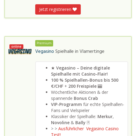
Jetzt registrieren
Premium
online
Vegasino
Spielhalle in
Vlamertinge
★
Vegasino – Deine digitale
Spielhalle mit Casino-Flair!
100 % Spielhallen-Bonus bis 500
€/CHF
+
200 Freispiele
🎰
Wöchentliche Aktionen & der
spannende
Bonus Crab
VIP-Programm
für echte Spielhallen-
Fans und Vielspieler
Klassiker der Spielhalle:
Merkur
,
Novoline
&
Bally
🃏
> >
Ausführlicher Vegasino Casino
Test!