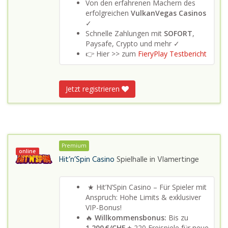
Von den erfahrenen Machern des
erfolgreichen
VulkanVegas Casinos
✓
Schnelle Zahlungen mit
SOFORT
,
Paysafe, Crypto und mehr ✓
👉 Hier >> zum
FieryPlay Testbericht
Jetzt registrieren
Premium
online
Hit’n’Spin Casino
Spielhalle in
Vlamertinge
★ Hit’N’Spin Casino – Für Spieler mit
Anspruch: Hohe Limits & exklusiver
VIP-Bonus!
🔥
Willkommensbonus:
Bis zu
1.200 €/CHF
+ 220 Freispiele für neue