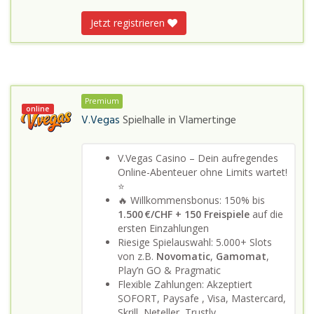
Jetzt registrieren
Premium
online
V.Vegas
Spielhalle in
Vlamertinge
V.Vegas Casino – Dein aufregendes
Online-Abenteuer ohne Limits wartet!
⭐
🔥 Willkommensbonus: 150% bis
1.500 €/CHF + 150 Freispiele
auf die
ersten Einzahlungen
Riesige Spielauswahl: 5.000+ Slots
von z.B.
Novomatic
,
Gamomat
,
Play’n GO & Pragmatic
Flexible Zahlungen: Akzeptiert
SOFORT, Paysafe , Visa, Mastercard,
Skrill, Neteller, Trustly