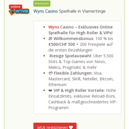
Premium
online
Wyns Casino
Spielhalle in
Vlamertinge
Wyns
Casino – Exklusives Online
Spielhalle für High Roller & VIPs!
🎁
Willkommensbonus:
100 % bis
€500/CHF 500
+ 200 Freispiele auf
die ersten Einzahlungen
Riesige Spielauswahl:
Über 5.500
Slots & Top-Games von Novo,
Mekru, Pragmatic & mehr
💳
Flexible Zahlungen:
Visa,
Mastercard, Skrill, Neteller, Bitcoin,
Ethereum
👑
VIP & High Roller Vorteile:
Hohe
Einsatzlimits, exklusive Reload-Boni,
Cashback & maßgeschneidertes VIP-
Programm
Jetzt registrieren