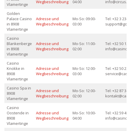
Wegbeschreibung
04:00
info@circus.b
Vlamertinge
Golden
Palace Casino
Adresse und
Mo-So: 09:00-
Tel: +32 3 234 5
in 8908
Wegbeschreibung
03:00
support@gold
Vlamertinge
Casino
Blankenberge
Adresse und
Mo-So: 11:00-
Tel: +32 50 123
in 8908
Wegbeschreibung
02:00
info@casinob
Vlamertinge
Casino
Knokke in
Adresse und
Mo-So: 12:00-
Tel: +32 50 234
8908
Wegbeschreibung
03:00
service@casi
Vlamertinge
Casino Spa in
Adresse und
Mo-So: 12:00-
Tel: +32 87 345
8908
Wegbeschreibung
02:00
kontakt@casi
Vlamertinge
Casino
Oostende in
Adresse und
Mo-So: 10:00-
Tel: +32 59 456
8908
Wegbeschreibung
04:00
info@casinoo
Vlamertinge