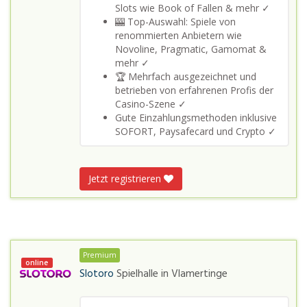
Slots wie Book of Fallen & mehr ✓
🎰 Top-Auswahl: Spiele von
renommierten Anbietern wie
Novoline, Pragmatic, Gamomat &
mehr ✓
🏆 Mehrfach ausgezeichnet und
betrieben von erfahrenen Profis der
Casino-Szene ✓
Gute Einzahlungsmethoden inklusive
SOFORT, Paysafecard und Crypto ✓
Jetzt registrieren
Premium
online
Slotoro
Spielhalle in
Vlamertinge