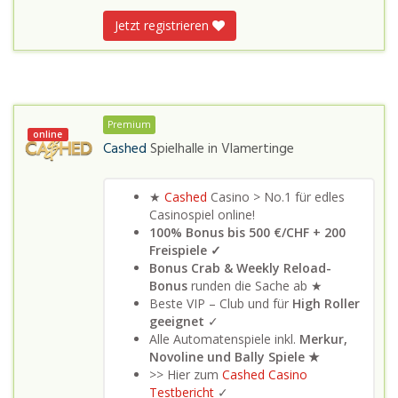
Jetzt registrieren
Premium
online
Cashed
Spielhalle in
Vlamertinge
★
Cashed
Casino > No.1 für edles
Casinospiel online!
100% Bonus bis 500 €/CHF + 200
Freispiele ✓
Bonus Crab &
Weekly Reload-
Bonus
runden die Sache ab ★
Beste VIP – Club und für
High Roller
geeignet
✓
Alle Automatenspiele inkl.
Merkur,
Novoline und Bally Spiele ★
>> Hier zum
Cashed Casino
Testbericht
✓