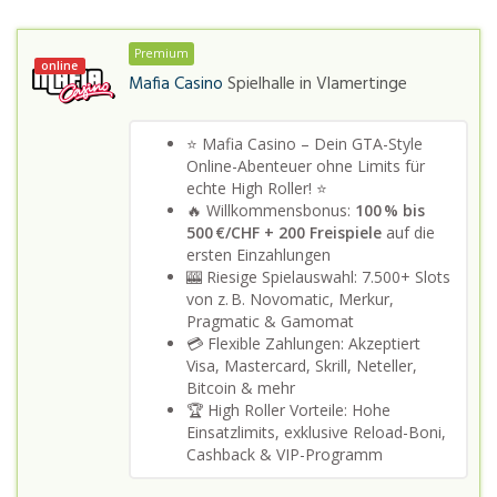
Premium
online
Mafia Casino
Spielhalle in
Vlamertinge
⭐ Mafia Casino – Dein GTA-Style
Online-Abenteuer ohne Limits für
echte High Roller! ⭐
🔥 Willkommensbonus:
100 % bis
500 €/CHF + 200 Freispiele
auf die
ersten Einzahlungen
🎰 Riesige Spielauswahl: 7.500+ Slots
von z. B. Novomatic, Merkur,
Pragmatic & Gamomat
💳 Flexible Zahlungen: Akzeptiert
Visa, Mastercard, Skrill, Neteller,
Bitcoin & mehr
🏆 High Roller Vorteile: Hohe
Einsatzlimits, exklusive Reload-Boni,
Cashback & VIP-Programm