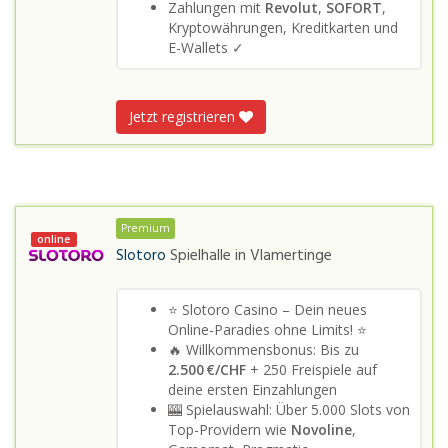
Zahlungen mit
Revolut
,
SOFORT
,
Kryptowährungen, Kreditkarten und
E-Wallets ✓
Jetzt registrieren
Premium
online
Slotoro
Spielhalle in
Vlamertinge
⭐ Slotoro Casino – Dein neues
Online-Paradies ohne Limits! ⭐
🔥 Willkommensbonus: Bis zu
2.500 €/CHF
+ 250 Freispiele auf
deine ersten Einzahlungen
🎰 Spielauswahl: Über 5.000 Slots von
Top-Providern wie
Novoline
,