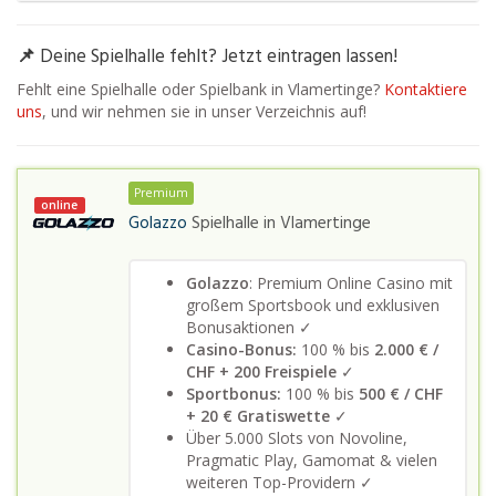
📌
Deine Spielhalle fehlt? Jetzt eintragen lassen!
Fehlt eine Spielhalle oder Spielbank in Vlamertinge?
Kontaktiere
uns
, und wir nehmen sie in unser Verzeichnis auf!
Premium
online
Golazzo
Spielhalle in
Vlamertinge
Golazzo
: Premium Online Casino mit
großem Sportsbook und exklusiven
Bonusaktionen ✓
Casino-Bonus:
100 % bis
2.000 € /
CHF + 200 Freispiele
✓
Sportbonus:
100 % bis
500 € / CHF
+ 20 € Gratiswette
✓
Über 5.000 Slots von Novoline,
Pragmatic Play, Gamomat & vielen
weiteren Top-Providern ✓