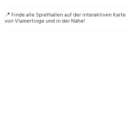
📍 Finde alle Spielhallen auf der interaktiven Karte
von Vlamertinge und in der Nähe!