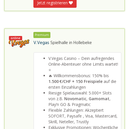
Jetzt registrieren
Premium
online
V.Vegas
Spielhalle in
Hollebeke
V.Vegas Casino – Dein aufregendes
Online-Abenteuer ohne Limits wartet!
⭐
🔥 Willkommensbonus: 150% bis
1.500 €/CHF + 150 Freispiele
auf die
ersten Einzahlungen
Riesige Spielauswahl: 5.000+ Slots
von z.B.
Novomatic
,
Gamomat
,
Play’n GO & Pragmatic
Flexible Zahlungen: Akzeptiert
SOFORT, Paysafe , Visa, Mastercard,
Skrill, Neteller, Trustly
Exklusive Promotionen: Wöchentliche