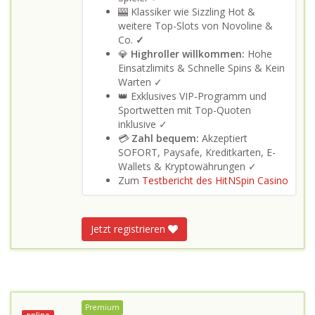
🎰 Klassiker wie Sizzling Hot &
weitere Top-Slots von Novoline &
Co.
✓
💎
Highroller willkommen:
Hohe
Einsatzlimits & Schnelle Spins & Kein
Warten ✓
👑 Exklusives VIP-Programm und
Sportwetten mit Top-Quoten
inklusive ✓
💳
Zahl bequem:
Akzeptiert
SOFORT, Paysafe, Kreditkarten, E-
Wallets & Kryptowährungen ✓
Zum
Testbericht des HitNSpin Casino
Jetzt registrieren
Premium