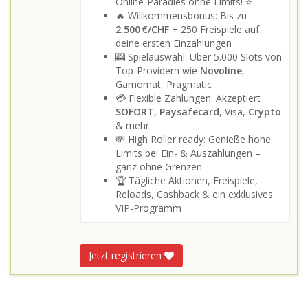
Online-Paradies ohne Limits! ⭐
🔥 Willkommensbonus: Bis zu
2.500 €/CHF
+ 250 Freispiele auf
deine ersten Einzahlungen
🎰 Spielauswahl: Über 5.000 Slots von
Top-Providern wie
Novoline
,
Gamomat, Pragmatic
💳 Flexible Zahlungen: Akzeptiert
SOFORT
,
Paysafecard
, Visa,
Crypto
& mehr
💸 High Roller ready: Genieße hohe
Limits bei Ein- & Auszahlungen –
ganz ohne Grenzen
🏆 Tägliche Aktionen, Freispiele,
Reloads, Cashback & ein exklusives
VIP-Programm
Jetzt registrieren