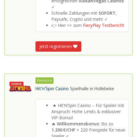
erfolgreichen
VulkanVegas Casinos
✓
Schnelle Zahlungen mit
SOFORT
,
Paysafe, Crypto und mehr ✓
👉 Hier >> zum
FieryPlay Testbericht
Jetzt registrieren
Premium
online
Hit’n’Spin Casino
Spielhalle in
Hollebeke
★ Hit’N’Spin Casino – Für Spieler mit
Anspruch: Hohe Limits & exklusiver
VIP-Bonus!
🔥
Willkommensbonus:
Bis zu
1.200 €/CHF
+ 220 Freispiele für neue
Spieler ✓