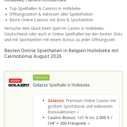
🔹 Top-Spielhallen & Casinos in Hollebeke
🔹 Öffnungszeiten & Adressen aller Spielotheken
🔹 Beste Online Casinos mit Boni & Sportwetten
Versuche dein Glück beim Spiel im Casino in Hollebeke,
Deutschland oder auch in Online Spielhallen bei den besten Slots
und mit Sportwetten mit einem Bonus zu jeder Öffnungszeit.
Besten Online Spielhallen in Belgien Hollebeke mit
Casinobonus August 2026
Premium
online
Golazzo
Spielhalle in
Hollebeke
Golazzo
: Premium Online Casino mit
großem Sportsbook und exklusiven
Bonusaktionen ✓
Casino-Bonus:
100 % bis
2.000 € /
CHF + 200 Freispiele
✓