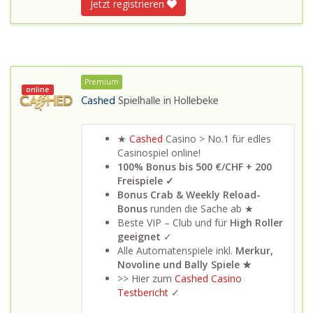
Jetzt registrieren
Premium
online
Cashed
Spielhalle in
Hollebeke
★
Cashed
Casino > No.1 für edles
Casinospiel online!
100% Bonus bis 500 €/CHF + 200
Freispiele ✓
Bonus Crab &
Weekly Reload-
Bonus
runden die Sache ab ★
Beste VIP – Club und für
High Roller
geeignet
✓
Alle Automatenspiele inkl.
Merkur,
Novoline und Bally Spiele ★
>> Hier zum
Cashed Casino
Testbericht
✓