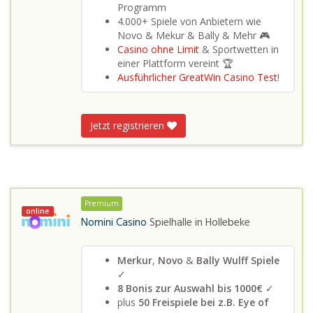
Programm
4.000+ Spiele von Anbietern wie
Novo & Mekur & Bally & Mehr 🎮
Casino ohne Limit
& Sportwetten in
einer Plattform vereint 🏆
Ausführlicher GreatWin Casino Test
!
Jetzt registrieren
Premium
online
Nomini Casino
Spielhalle in
Hollebeke
Merkur
,
Novo
&
Bally Wulff Spiele
✓
8 Bonis zur Auswahl bis 1000€
✓
plus
50 Freispiele bei z.B. Eye of