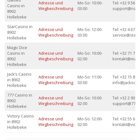
Games
Adresse und
Mo-So: 10:00-
Tel: +32 9 567 8
Casino in
Wegbeschreibung
03:00
support@nap
8902
Hollebeke
StarCasino in
Adresse und
Mo-So: 12:00-
Tel: +32 4 678 9
8902
Wegbeschreibung
03:00
service@starc
Hollebeke
Magic Dice
Casino in
Adresse und
Mo-So: 10:00-
Tel: +32 71 789
8902
Wegbeschreibung
02:00
kontakt@magi
Hollebeke
Jack’s Casino
Adresse und
Mo-So: 11:00-
Tel: +32 15 890
in 8902
Wegbeschreibung
03:00
info@jackscas
Hollebeke
777 Casino in
Adresse und
Mo-So: 10:00-
Tel: +32 2 901 2
8902
Wegbeschreibung
02:00
support@777c
Hollebeke
Victory Casino
Adresse und
Mo-So: 12:00-
Tel: +32 55 678
in 8902
Wegbeschreibung
02:00
kontakt@victo
Hollebeke