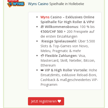
online
Wyns Casino
Spielhalle in
Hollebeke
Wyns
Casino – Exklusives Online
Spielhalle für High Roller & VIPs!
🎁
Willkommensbonus:
100 % bis
€500/CHF 500
+ 200 Freispiele auf
die ersten Einzahlungen
Riesige Spielauswahl:
Über 5.500
Slots & Top-Games von Novo,
Mekru, Pragmatic & mehr
💳
Flexible Zahlungen:
Visa,
Mastercard, Skrill, Neteller, Bitcoin,
Ethereum
👑
VIP & High Roller Vorteile:
Hohe
Einsatzlimits, exklusive Reload-Boni,
Cashback & maßgeschneidertes VIP-
Programm
Jetzt registrieren