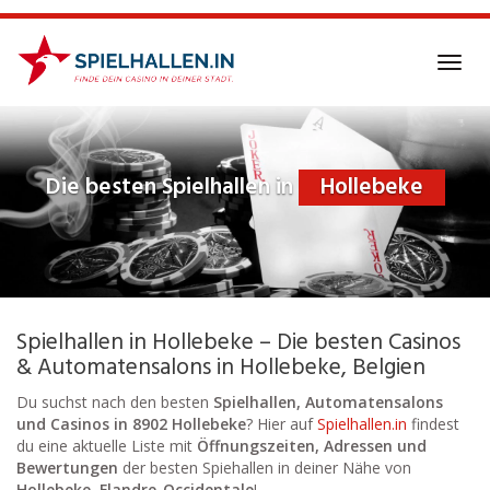
Skip
to
main
Toggl
content
navig
Die besten Spielhallen in
Hollebeke
Spielhallen in Hollebeke – Die besten Casinos
& Automatensalons in Hollebeke, Belgien
Du suchst nach den besten
Spielhallen, Automatensalons
und Casinos in 8902 Hollebeke
? Hier auf
Spielhallen.in
findest
du eine aktuelle Liste mit
Öffnungszeiten, Adressen und
Bewertungen
der besten Spiehallen in deiner Nähe von
Hollebeke, Flandre-Occidentale
!