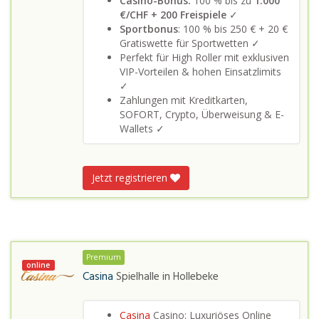
Casino-Bonus:
100 % bis zu
1.000
€/CHF + 200 Freispiele
✓
Sportbonus
: 100 % bis 250 € + 20 €
Gratiswette für Sportwetten ✓
Perfekt für High Roller mit exklusiven
VIP-Vorteilen & hohen Einsatzlimits
✓
Zahlungen mit Kreditkarten,
SOFORT, Crypto, Überweisung & E-
Wallets ✓
Jetzt registrieren
Premium
online
Casina
Spielhalle in
Hollebeke
Casina
Casino: Luxuriöses Online