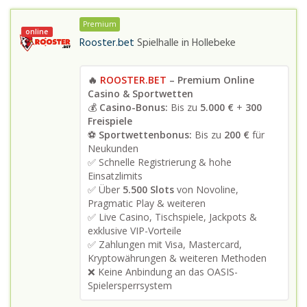
Premium
online
Rooster.bet
Spielhalle in
Hollebeke
🔥
ROOSTER.BET
– Premium Online
Casino & Sportwetten
💰
Casino-Bonus:
Bis zu
5.000 €
+
300
Freispiele
⚽
Sportwettenbonus:
Bis zu
200 €
für
Neukunden
✅ Schnelle Registrierung & hohe
Einsatzlimits
✅ Über
5.500 Slots
von Novoline,
Pragmatic Play & weiteren
✅ Live Casino, Tischspiele, Jackpots &
exklusive VIP-Vorteile
✅ Zahlungen mit Visa, Mastercard,
Kryptowährungen & weiteren Methoden
❌ Keine Anbindung an das OASIS-
Spielersperrsystem