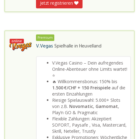
Jetzt registrieren
Premium
online
V.Vegas
Spielhalle in
Heuvelland
V.Vegas Casino – Dein aufregendes
Online-Abenteuer ohne Limits wartet!
⭐
🔥 Willkommensbonus: 150% bis
1.500 €/CHF + 150 Freispiele
auf die
ersten Einzahlungen
Riesige Spielauswahl: 5.000+ Slots
von z.B.
Novomatic
,
Gamomat
,
Play’n GO & Pragmatic
Flexible Zahlungen: Akzeptiert
SOFORT, Paysafe , Visa, Mastercard,
Skrill, Neteller, Trustly
Exklusive Promotionen: Wöchentliche