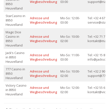
Wegbeschreibung
03:00
support@nap
8950
Heuvelland
StarCasino in
Adresse und
Mo-So: 12:00-
Tel: +32 4 678 9
8950
Wegbeschreibung
03:00
service@starc
Heuvelland
Magic Dice
Casino in
Adresse und
Mo-So: 10:00-
Tel: +32 71 789
8950
Wegbeschreibung
02:00
kontakt@magi
Heuvelland
Jack’s Casino
Adresse und
Mo-So: 11:00-
Tel: +32 15 890
in 8950
Wegbeschreibung
03:00
info@jackscas
Heuvelland
777 Casino in
Adresse und
Mo-So: 10:00-
Tel: +32 2 901 2
8950
Wegbeschreibung
02:00
support@777c
Heuvelland
Victory Casino
Adresse und
Mo-So: 12:00-
Tel: +32 55 678
in 8950
Wegbeschreibung
02:00
kontakt@victo
Heuvelland