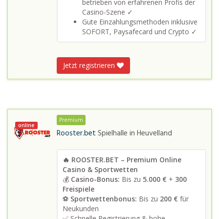
betrieben von erfahrenen Profis der
Casino-Szene ✓
Gute Einzahlungsmethoden inklusive
SOFORT, Paysafecard und Crypto ✓
Jetzt registrieren
Premium
online
Rooster.bet
Spielhalle in
Heuvelland
🔥 ROOSTER.BET – Premium Online
Casino & Sportwetten
💰
Casino-Bonus:
Bis zu
5.000 €
+
300
Freispiele
⚽
Sportwettenbonus:
Bis zu
200 €
für
Neukunden
✅ Schnelle Registrierung & hohe