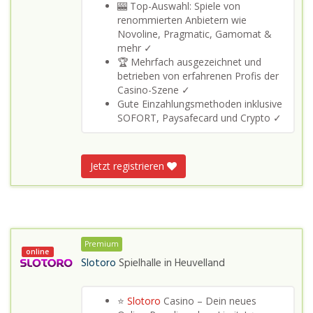
🎰 Top-Auswahl: Spiele von
renommierten Anbietern wie
Novoline, Pragmatic, Gamomat &
mehr ✓
🏆 Mehrfach ausgezeichnet und
betrieben von erfahrenen Profis der
Casino-Szene ✓
Gute Einzahlungsmethoden inklusive
SOFORT, Paysafecard und Crypto ✓
Jetzt registrieren
Premium
online
Slotoro
Spielhalle in
Heuvelland
⭐
Slotoro
Casino – Dein neues