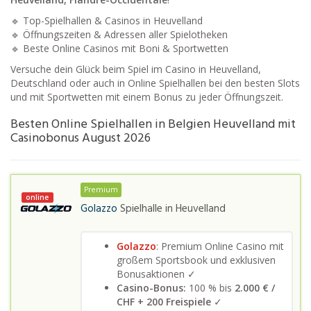
🔹 Top-Spielhallen & Casinos in Heuvelland
🔹 Öffnungszeiten & Adressen aller Spielotheken
🔹 Beste Online Casinos mit Boni & Sportwetten
Versuche dein Glück beim Spiel im Casino in Heuvelland,
Deutschland oder auch in Online Spielhallen bei den besten Slots
und mit Sportwetten mit einem Bonus zu jeder Öffnungszeit.
Besten Online Spielhallen in Belgien Heuvelland mit
Casinobonus August 2026
Premium
online
Golazzo
Spielhalle in
Heuvelland
Golazzo
: Premium Online Casino mit
großem Sportsbook und exklusiven
Bonusaktionen ✓
Casino-Bonus:
100 % bis
2.000 € /
CHF + 200 Freispiele
✓