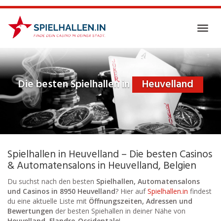
Skip
to
main
Toggl
content
navig
Die besten Spielhallen in
Heuvelland
Spielhallen in Heuvelland – Die besten Casinos
& Automatensalons in Heuvelland, Belgien
Du suchst nach den besten
Spielhallen, Automatensalons
und Casinos in 8950 Heuvelland
? Hier auf
Spielhallen.in
findest
du eine aktuelle Liste mit
Öffnungszeiten, Adressen und
Bewertungen
der besten Spiehallen in deiner Nähe von
Heuvelland, Flandre-Occidentale
!