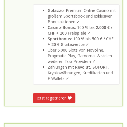
Golazzo
: Premium Online Casino mit
großem Sportsbook und exklusiven
Bonusaktionen ✓
Casino-Bonus:
100 % bis
2.000 € /
CHF + 200 Freispiele
✓
Sportbonus:
100 % bis
500 € / CHF
+ 20 € Gratiswette
✓
Über 5.000 Slots von Novoline,
Pragmatic Play, Gamomat & vielen
weiteren Top-Providern ✓
Zahlungen mit
Revolut
,
SOFORT
,
Kryptowährungen, Kreditkarten und
E-Wallets ✓
Jetzt registrieren