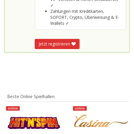
✓
Zahlungen mit Kreditkarten,
SOFORT, Crypto, Überweisung & E-
Wallets ✓
Jetzt registrieren
Beste Online Spielhallen:
online
online