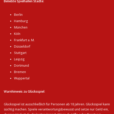
Beliebte Spielhallen Städte:
Berlin
Hamburg
München
Köln
Frankfurt a. M.
Düsseldorf
Stuttgart
Leipzig
Dortmund
Bremen
Wuppertal
Warnhinweis zu Glücksspiel
:
Glücksspiel ist ausschließlich für Personen ab 18 Jahren. Glücksspiel kann
süchtig machen. Spiele verantwortungsbewusst und setze nur Geld ein,