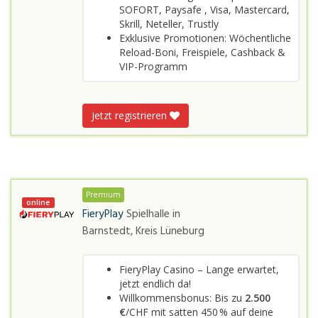
SOFORT, Paysafe , Visa, Mastercard,
Skrill, Neteller, Trustly
Exklusive Promotionen: Wöchentliche
Reload-Boni, Freispiele, Cashback &
VIP-Programm
Jetzt registrieren
Premium
online
FieryPlay
Spielhalle in
Barnstedt, Kreis Lüneburg
FieryPlay Casino – Lange erwartet,
jetzt endlich da!
Willkommensbonus: Bis zu
2.500
€
/CHF mit satten 450 % auf deine