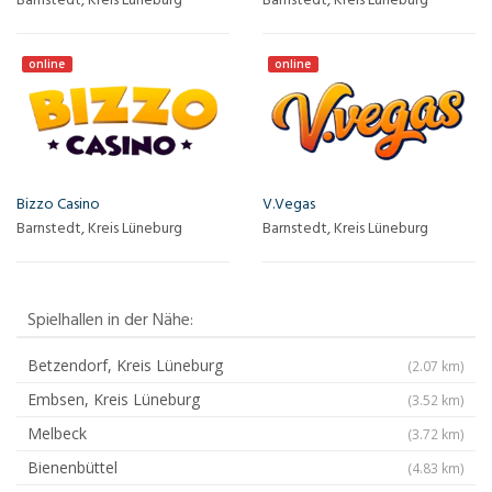
Barnstedt, Kreis Lüneburg
Barnstedt, Kreis Lüneburg
online
online
Bizzo Casino
V.Vegas
Barnstedt, Kreis Lüneburg
Barnstedt, Kreis Lüneburg
Spielhallen in der Nähe:
Betzendorf, Kreis Lüneburg
(2.07 km)
Embsen, Kreis Lüneburg
(3.52 km)
Melbeck
(3.72 km)
Bienenbüttel
(4.83 km)