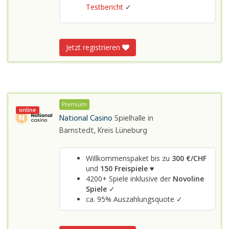
Testbericht
✓
Jetzt registrieren
Premium
online
National Casino
Spielhalle in
Barnstedt, Kreis Lüneburg
Willkommenspaket bis zu
300 €/CHF
und
150 Freispiele ♥
4200+ Spiele inklusive der
Novoline
Spiele
✓
ca. 95% Auszahlungsquote ✓