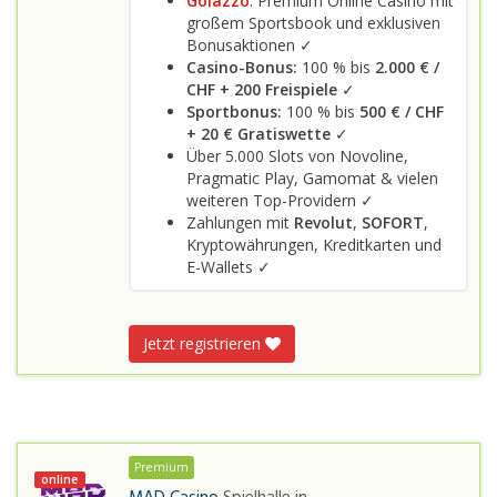
Golazzo
: Premium Online Casino mit
großem Sportsbook und exklusiven
Bonusaktionen ✓
Casino-Bonus:
100 % bis
2.000 € /
CHF + 200 Freispiele
✓
Sportbonus:
100 % bis
500 € / CHF
+ 20 € Gratiswette
✓
Über 5.000 Slots von Novoline,
Pragmatic Play, Gamomat & vielen
weiteren Top-Providern ✓
Zahlungen mit
Revolut
,
SOFORT
,
Kryptowährungen, Kreditkarten und
E-Wallets ✓
Jetzt registrieren
Premium
online