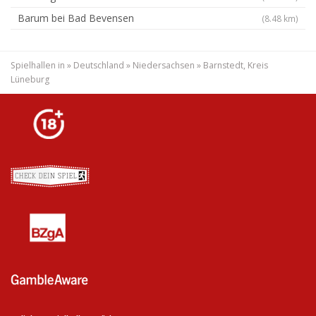
Barum bei Bad Bevensen
(8.48 km)
Spielhallen in
»
Deutschland
»
Niedersachsen
»
Barnstedt, Kreis
Lüneburg