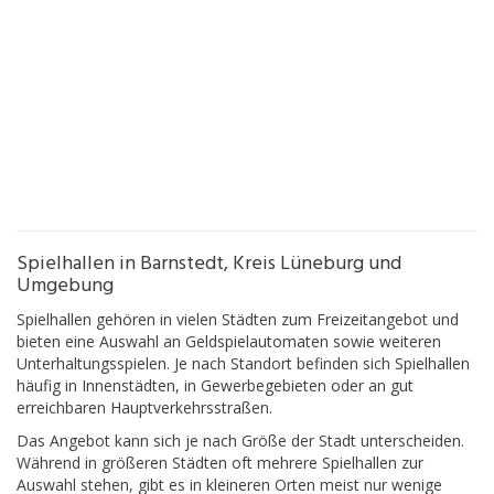
Spielhallen in Barnstedt, Kreis Lüneburg und
Umgebung
Spielhallen gehören in vielen Städten zum Freizeitangebot und
bieten eine Auswahl an Geldspielautomaten sowie weiteren
Unterhaltungsspielen. Je nach Standort befinden sich Spielhallen
häufig in Innenstädten, in Gewerbegebieten oder an gut
erreichbaren Hauptverkehrsstraßen.
Das Angebot kann sich je nach Größe der Stadt unterscheiden.
Während in größeren Städten oft mehrere Spielhallen zur
Auswahl stehen, gibt es in kleineren Orten meist nur wenige