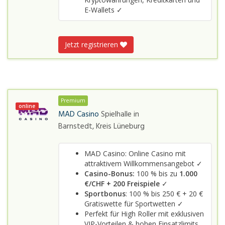
E-Wallets ✓
Jetzt registrieren
Premium
online
MAD Casino
Spielhalle in
Barnstedt, Kreis Lüneburg
MAD Casino: Online Casino mit
attraktivem Willkommensangebot ✓
Casino-Bonus:
100 % bis zu
1.000
€/CHF + 200 Freispiele
✓
Sportbonus
: 100 % bis 250 € + 20 €
Gratiswette für Sportwetten ✓
Perfekt für High Roller mit exklusiven
VIP-Vorteilen & hohen Einsatzlimits