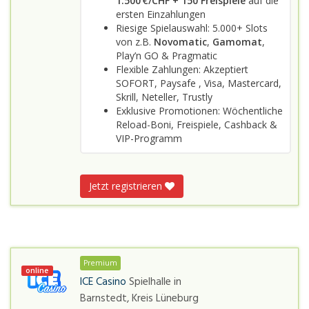
1.500 €/CHF + 150 Freispiele
auf die
ersten Einzahlungen
Riesige Spielauswahl: 5.000+ Slots
von z.B.
Novomatic
,
Gamomat
,
Play’n GO & Pragmatic
Flexible Zahlungen: Akzeptiert
SOFORT, Paysafe , Visa, Mastercard,
Skrill, Neteller, Trustly
Exklusive Promotionen: Wöchentliche
Reload-Boni, Freispiele, Cashback &
VIP-Programm
Jetzt registrieren
Premium
online
ICE Casino
Spielhalle in
Barnstedt, Kreis Lüneburg