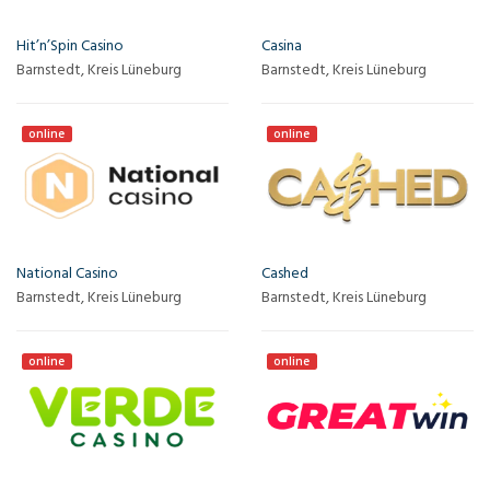
Hit’n’Spin Casino
Casina
Barnstedt, Kreis Lüneburg
Barnstedt, Kreis Lüneburg
online
online
National Casino
Cashed
Barnstedt, Kreis Lüneburg
Barnstedt, Kreis Lüneburg
online
online