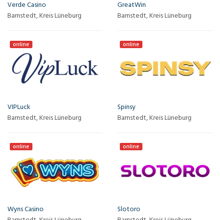
Verde Casino
GreatWin
Barnstedt, Kreis Lüneburg
Barnstedt, Kreis Lüneburg
online
online
VIPLuck
Spinsy
Barnstedt, Kreis Lüneburg
Barnstedt, Kreis Lüneburg
online
online
Wyns Casino
Slotoro