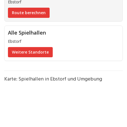
Ebstorf
Route berechnen
Alle Spielhallen
Ebstorf
Weitere Standorte
Karte: Spielhallen in Ebstorf und Umgebung