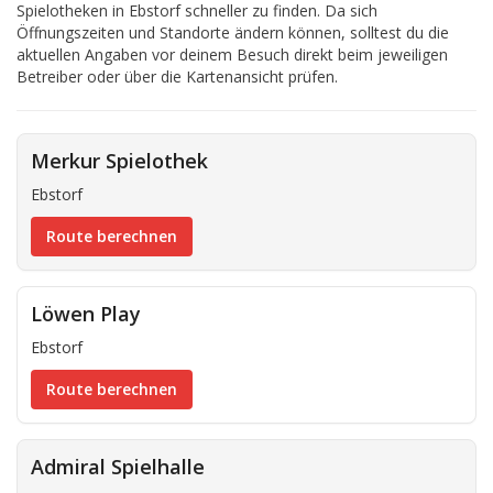
Spielotheken in Ebstorf schneller zu finden. Da sich
Öffnungszeiten und Standorte ändern können, solltest du die
aktuellen Angaben vor deinem Besuch direkt beim jeweiligen
Betreiber oder über die Kartenansicht prüfen.
Merkur Spielothek
Ebstorf
Route berechnen
Löwen Play
Ebstorf
Route berechnen
Admiral Spielhalle