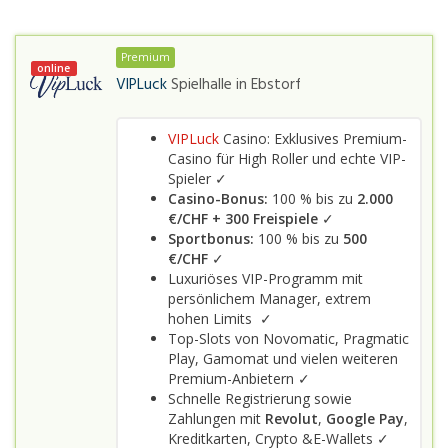
Premium
online
VIPLuck
Spielhalle in
Ebstorf
VIPLuck
Casino: Exklusives Premium-
Casino für High Roller und echte VIP-
Spieler ✓
Casino-Bonus:
100 % bis zu
2.000
€/CHF + 300 Freispiele
✓
Sportbonus:
100 % bis zu
500
€/CHF
✓
Luxuriöses VIP-Programm mit
persönlichem Manager, extrem
hohen Limits ✓
Top-Slots von Novomatic, Pragmatic
Play, Gamomat und vielen weiteren
Premium-Anbietern ✓
Schnelle Registrierung sowie
Zahlungen mit
Revolut
,
Google Pay
,
Kreditkarten, Crypto &E-Wallets ✓