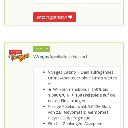
Jetzt registrieren
Premium
online
V.Vegas
Spielhalle in
Ebstorf
V.Vegas Casino – Dein aufregendes
Online-Abenteuer ohne Limits wartet!
⭐
🔥 Willkommensbonus: 150% bis
1.500 €/CHF + 150 Freispiele
auf die
ersten Einzahlungen
Riesige Spielauswahl: 5.000+ Slots
von z.B.
Novomatic
,
Gamomat
,
Play’n GO & Pragmatic
Flexible Zahlungen: Akzeptiert