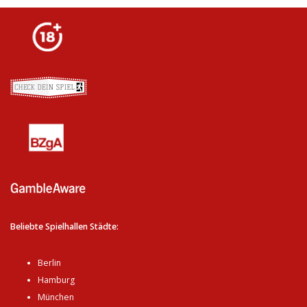
Beliebte Spielhallen Städte:
Berlin
Hamburg
München