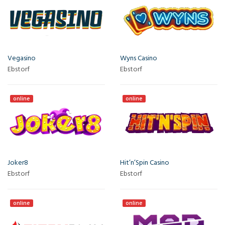
Vegasino
Wyns Casino
Ebstorf
Ebstorf
online
online
Joker8
Hit’n’Spin Casino
Ebstorf
Ebstorf
online
online