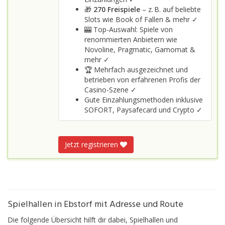
🎁
270 Freispiele
– z. B. auf beliebte
Slots wie Book of Fallen & mehr ✓
🎰 Top-Auswahl: Spiele von
renommierten Anbietern wie
Novoline, Pragmatic, Gamomat &
mehr ✓
🏆 Mehrfach ausgezeichnet und
betrieben von erfahrenen Profis der
Casino-Szene ✓
Gute Einzahlungsmethoden inklusive
SOFORT, Paysafecard und Crypto ✓
Jetzt registrieren
Spielhallen in Ebstorf mit Adresse und Route
Die folgende Übersicht hilft dir dabei, Spielhallen und