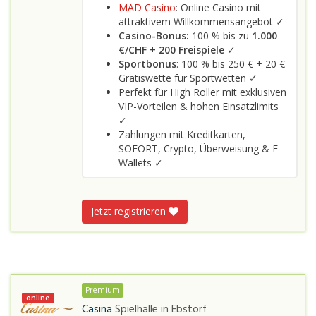
MAD Casino
: Online Casino mit
attraktivem Willkommensangebot ✓
Casino-Bonus:
100 % bis zu
1.000
€/CHF + 200 Freispiele
✓
Sportbonus
: 100 % bis 250 € + 20 €
Gratiswette für Sportwetten ✓
Perfekt für High Roller mit exklusiven
VIP-Vorteilen & hohen Einsatzlimits
✓
Zahlungen mit Kreditkarten,
SOFORT, Crypto, Überweisung & E-
Wallets ✓
Jetzt registrieren
Premium
online
Casina
Spielhalle in
Ebstorf