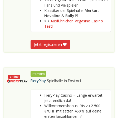
Fans und Vielspieler
Klassiker der Spielhalle:
Merkur
,
Novoline
&
Bally
🃏
> >
Ausführlicher Vegasino Casino
Test!
Jetzt registrieren
Premium
online
FieryPlay
Spielhalle in
Ebstorf
FieryPlay Casino – Lange erwartet,
jetzt endlich da!
Willkommensbonus: Bis zu
2.500
€
/CHF mit satten 450 % auf deine
ersten Einzahlungen ✓