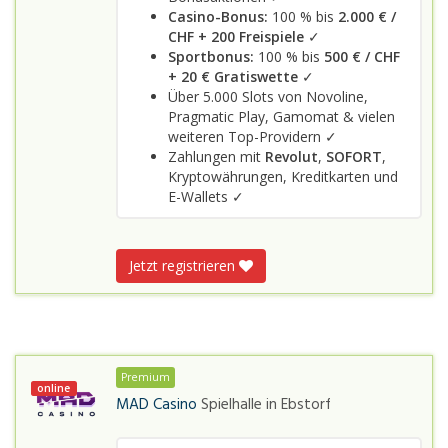
Casino-Bonus:
100 % bis
2.000 € /
CHF + 200 Freispiele
✓
Sportbonus:
100 % bis
500 € / CHF
+ 20 € Gratiswette
✓
Über 5.000 Slots von Novoline,
Pragmatic Play, Gamomat & vielen
weiteren Top-Providern ✓
Zahlungen mit
Revolut
,
SOFORT
,
Kryptowährungen, Kreditkarten und
E-Wallets ✓
Jetzt registrieren
Premium
online
MAD Casino
Spielhalle in
Ebstorf