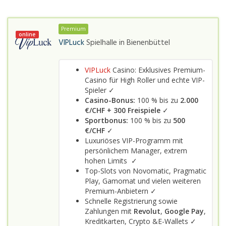
Premium
online
VIPLuck
Spielhalle in
Bienenbüttel
VIPLuck
Casino: Exklusives Premium-
Casino für High Roller und echte VIP-
Spieler ✓
Casino-Bonus:
100 % bis zu
2.000
€/CHF + 300 Freispiele
✓
Sportbonus:
100 % bis zu
500
€/CHF
✓
Luxuriöses VIP-Programm mit
persönlichem Manager, extrem
hohen Limits ✓
Top-Slots von Novomatic, Pragmatic
Play, Gamomat und vielen weiteren
Premium-Anbietern ✓
Schnelle Registrierung sowie
Zahlungen mit
Revolut
,
Google Pay
,
Kreditkarten, Crypto &E-Wallets ✓