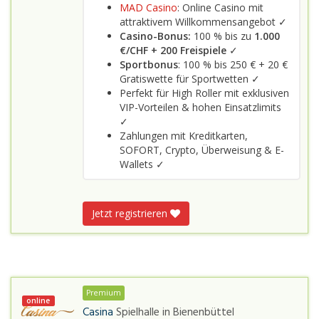
MAD Casino
: Online Casino mit
attraktivem Willkommensangebot ✓
Casino-Bonus:
100 % bis zu
1.000
€/CHF + 200 Freispiele
✓
Sportbonus
: 100 % bis 250 € + 20 €
Gratiswette für Sportwetten ✓
Perfekt für High Roller mit exklusiven
VIP-Vorteilen & hohen Einsatzlimits
✓
Zahlungen mit Kreditkarten,
SOFORT, Crypto, Überweisung & E-
Wallets ✓
Jetzt registrieren
Premium
online
Casina
Spielhalle in
Bienenbüttel