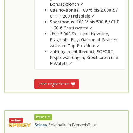
Bonusaktionen ✓
Casino-Bonus:
100 % bis
2.000 € /
CHF + 200 Freispiele
✓
Sportbonus:
100 % bis
500 € / CHF
+ 20 € Gratiswette
✓
Über 5.000 Slots von Novoline,
Pragmatic Play, Gamomat & vielen
weiteren Top-Providern ✓
Zahlungen mit
Revolut
,
SOFORT
,
Kryptowährungen, Kreditkarten und
E-Wallets ✓
Jetzt registrieren
Premium
online
Spinsy
Spielhalle in
Bienenbüttel