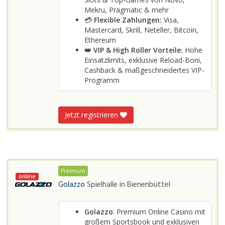
Mekru, Pragmatic & mehr
💳
Flexible Zahlungen:
Visa,
Mastercard, Skrill, Neteller, Bitcoin,
Ethereum
👑
VIP & High Roller Vorteile:
Hohe
Einsatzlimits, exklusive Reload-Boni,
Cashback & maßgeschneidertes VIP-
Programm
Jetzt registrieren
Premium
online
Golazzo
Spielhalle in
Bienenbüttel
Golazzo
: Premium Online Casino mit
großem Sportsbook und exklusiven