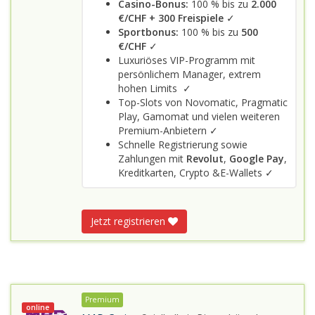
Casino-Bonus:
100 % bis zu
2.000
€/CHF + 300 Freispiele
✓
Sportbonus:
100 % bis zu
500
€/CHF
✓
Luxuriöses VIP-Programm mit
persönlichem Manager, extrem
hohen Limits ✓
Top-Slots von Novomatic, Pragmatic
Play, Gamomat und vielen weiteren
Premium-Anbietern ✓
Schnelle Registrierung sowie
Zahlungen mit
Revolut
,
Google Pay
,
Kreditkarten, Crypto &E-Wallets ✓
Jetzt registrieren
Premium
online