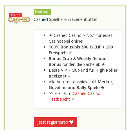
Premium
online
Cashed
Spielhalle in
Bienenbüttel
★ Cashed Casino > No.1 für edles
Casinospiel online!
100% Bonus bis 500 €/CHF + 200
Freispiele ✓
Bonus Crab &
Weekly Reload-
Bonus
runden die Sache ab ★
Beste VIP – Club und für
High Roller
geeignet
✓
Alle Automatenspiele inkl.
Merkur,
Novoline und Bally Spiele ★
>> Hier zum
Cashed Casino
Testbericht
✓
Jetzt registrieren