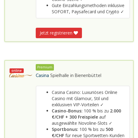
Gute Einzahlungsmethoden inklusive
SOFORT, Paysafecard und Crypto ✓
Jetzt registrieren
Premium
online
Casina
Spielhalle in
Bienenbüttel
Casina Casino: Luxuriöses Online
Casino mit Glamour, Stil und
exklusiven VIP-Vorteilen ✓
Casino-Bonus:
100 % bis zu
2.000
€/CHF + 300 Freispiele
auf
ausgewählte Novoline-Slots ✓
Sportbonus:
100 % bis zu
500
€/CHF
für neue Sportwetten-Kunden