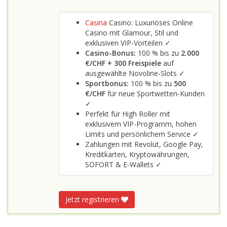
Casina
Casino: Luxuriöses Online
Casino mit Glamour, Stil und
exklusiven VIP-Vorteilen ✓
Casino-Bonus:
100 % bis zu
2.000
€/CHF + 300 Freispiele
auf
ausgewählte Novoline-Slots ✓
Sportbonus:
100 % bis zu
500
€/CHF
für neue Sportwetten-Kunden
✓
Perfekt für High Roller mit
exklusivem VIP-Programm, hohen
Limits und persönlichem Service ✓
Zahlungen mit Revolut, Google Pay,
Kreditkarten, Kryptowährungen,
SOFORT & E-Wallets ✓
Jetzt registrieren