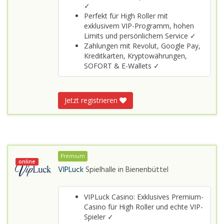
✓
Perfekt für High Roller mit
exklusivem VIP-Programm, hohen
Limits und persönlichem Service ✓
Zahlungen mit Revolut, Google Pay,
Kreditkarten, Kryptowährungen,
SOFORT & E-Wallets ✓
Jetzt registrieren
Premium
online
VIPLuck
Spielhalle in
Bienenbüttel
VIPLuck Casino: Exklusives Premium-
Casino für High Roller und echte VIP-
Spieler ✓