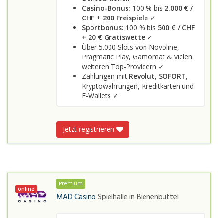
Casino-Bonus:
100 % bis
2.000 € /
CHF + 200 Freispiele
✓
Sportbonus:
100 % bis
500 € / CHF
+ 20 € Gratiswette
✓
Über 5.000 Slots von Novoline,
Pragmatic Play, Gamomat & vielen
weiteren Top-Providern ✓
Zahlungen mit
Revolut
,
SOFORT
,
Kryptowährungen, Kreditkarten und
E-Wallets ✓
Jetzt registrieren
Premium
online
MAD Casino
Spielhalle in
Bienenbüttel