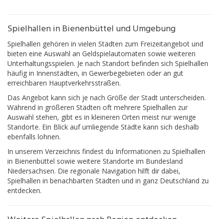
Spielhallen in Bienenbüttel und Umgebung
Spielhallen gehören in vielen Städten zum Freizeitangebot und
bieten eine Auswahl an Geldspielautomaten sowie weiteren
Unterhaltungsspielen. Je nach Standort befinden sich Spielhallen
häufig in Innenstädten, in Gewerbegebieten oder an gut
erreichbaren Hauptverkehrsstraßen.
Das Angebot kann sich je nach Größe der Stadt unterscheiden.
Während in größeren Städten oft mehrere Spielhallen zur
Auswahl stehen, gibt es in kleineren Orten meist nur wenige
Standorte. Ein Blick auf umliegende Städte kann sich deshalb
ebenfalls lohnen.
In unserem Verzeichnis findest du Informationen zu Spielhallen
in Bienenbüttel sowie weitere Standorte im Bundesland
Niedersachsen. Die regionale Navigation hilft dir dabei,
Spielhallen in benachbarten Städten und in ganz Deutschland zu
entdecken.