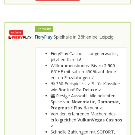
Premium
online
FieryPlay
Spielhalle in
Böhlen bei Leipzig
FieryPlay Casino – Lange erwartet,
jetzt endlich da!
Willkommensbonus: Bis zu
2.500
€
/CHF mit satten 450 % auf deine
ersten Einzahlungen ✓
🎁 350 Freispiele – z. B. für Klassiker
wie
Book of Ra Deluxe
✓
🎰 Riesige Auswahl: Alle beliebten
Spiele von
Novomatic
,
Gamomat
,
Pragmatic Play
& mehr ✓
Von den erfahrenen Machern des
erfolgreichen
VulkanVegas Casinos
✓
Schnelle Zahlungen mit
SOFORT
,