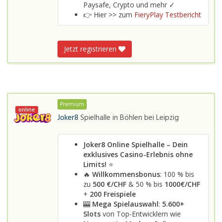
Paysafe, Crypto und mehr ✓
👉 Hier >> zum
FieryPlay Testbericht
Jetzt registrieren
Premium
online
Joker8
Spielhalle in
Böhlen bei Leipzig
Joker8 Online Spielhalle – Dein
exklusives Casino-Erlebnis ohne
Limits!
⭐
🔥
Willkommensbonus
: 100 % bis
zu
500 €/CHF
& 50 % bis
1000€/CHF
+
200 Freispiele
🎰
Mega Spielauswahl
:
5.600+
Slots
von Top-Entwicklern wie