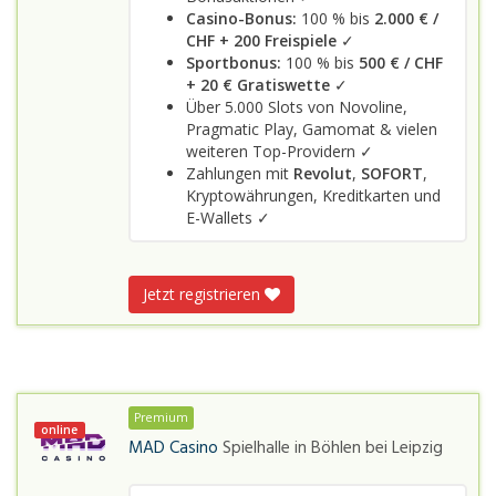
Casino-Bonus:
100 % bis
2.000 € /
CHF + 200 Freispiele
✓
Sportbonus:
100 % bis
500 € / CHF
+ 20 € Gratiswette
✓
Über 5.000 Slots von Novoline,
Pragmatic Play, Gamomat & vielen
weiteren Top-Providern ✓
Zahlungen mit
Revolut
,
SOFORT
,
Kryptowährungen, Kreditkarten und
E-Wallets ✓
Jetzt registrieren
Premium
online
MAD Casino
Spielhalle in
Böhlen bei Leipzig