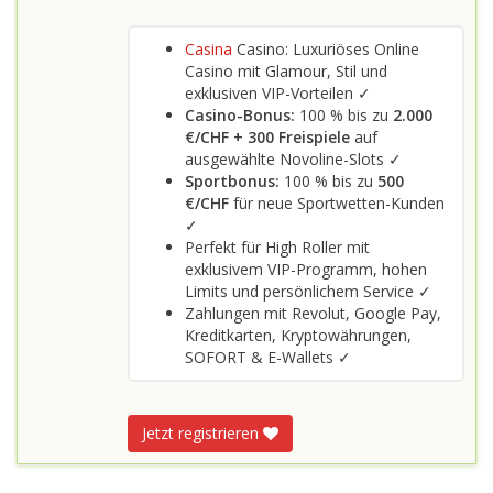
Casina
Casino: Luxuriöses Online
Casino mit Glamour, Stil und
exklusiven VIP-Vorteilen ✓
Casino-Bonus:
100 % bis zu
2.000
€/CHF + 300 Freispiele
auf
ausgewählte Novoline-Slots ✓
Sportbonus:
100 % bis zu
500
€/CHF
für neue Sportwetten-Kunden
✓
Perfekt für High Roller mit
exklusivem VIP-Programm, hohen
Limits und persönlichem Service ✓
Zahlungen mit Revolut, Google Pay,
Kreditkarten, Kryptowährungen,
SOFORT & E-Wallets ✓
Jetzt registrieren