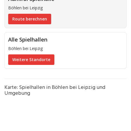
Böhlen bei Leipzig
Route berechnen
Alle Spielhallen
Böhlen bei Leipzig
Weitere Standorte
Karte: Spielhallen in Böhlen bei Leipzig und
Umgebung