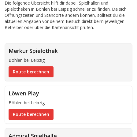
Die folgende Übersicht hilft dir dabei, Spielhallen und
Spielotheken in Böhlen bei Leipzig schneller zu finden. Da sich
Öffnungszeiten und Standorte ändern können, solltest du die
aktuellen Angaben vor deinem Besuch direkt beim jeweiligen
Betreiber oder über die Kartenansicht prüfen.
Merkur Spielothek
Böhlen bei Leipzig
Route berechnen
Löwen Play
Böhlen bei Leipzig
Route berechnen
Admiral Spielhalle