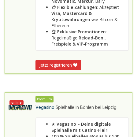
Novomatic
,
Merkur
, Bally
💳
Flexible Zahlungen
: Akzeptiert
Visa, Mastercard &
Kryptowährungen
wie Bitcoin &
Ethereum
🏆
Exklusive Promotionen
:
Regelmäßige
Reload-Boni,
Freispiele & VIP-Programm
Jetzt registrieren
Premium
online
Vegasino
Spielhalle in
Böhlen bei Leipzig
★
Vegasino – Deine digitale
Spielhalle mit Casino-Flair!
100 % Spielhallen-Bonus bis 500