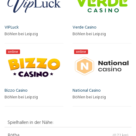
VIPLuck
Verde Casino
Böhlen bei Leipzig
Böhlen bei Leipzig
online
online
Bizzo Casino
National Casino
Böhlen bei Leipzig
Böhlen bei Leipzig
Spielhallen in der Nähe:
Rötha
(0.72 km)