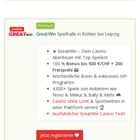
Premium
online
GreatWin
Spielhalle in
Böhlen bei Leipzig
★ GreatWin – Dein Casino-
Abenteuer mit Top-Spielen!
100 %
Bonus bis 500 €/CHF + 200
Freispiele
🎰
Wöchentliche Bonis & exklusives VIP-
Programm
4.000+ Spiele von Anbietern wie
Novo & Mekur & Bally & Mehr 🎮
Casino ohne Limit
& Sportwetten in
einer Plattform vereint 🏆
Ausführlicher GreatWin Casino Test
!
Jetzt registrieren