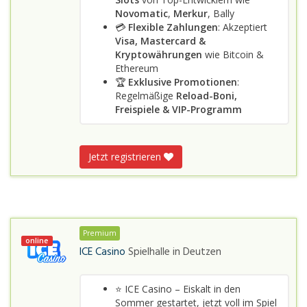
Novomatic
,
Merkur
, Bally
💳
Flexible Zahlungen
: Akzeptiert
Visa, Mastercard &
Kryptowährungen
wie Bitcoin &
Ethereum
🏆
Exklusive Promotionen
:
Regelmäßige
Reload-Boni,
Freispiele & VIP-Programm
Jetzt registrieren
Premium
online
ICE Casino
Spielhalle in
Deutzen
⭐ ICE Casino – Eiskalt in den
Sommer gestartet, jetzt voll im Spiel