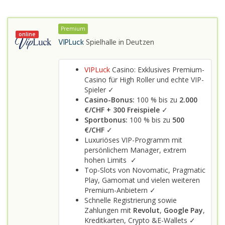
Premium
online
VIPLuck
Spielhalle in
Deutzen
VIPLuck
Casino: Exklusives Premium-
Casino für High Roller und echte VIP-
Spieler ✓
Casino-Bonus:
100 % bis zu
2.000
€/CHF + 300 Freispiele
✓
Sportbonus:
100 % bis zu
500
€/CHF
✓
Luxuriöses VIP-Programm mit
persönlichem Manager, extrem
hohen Limits ✓
Top-Slots von Novomatic, Pragmatic
Play, Gamomat und vielen weiteren
Premium-Anbietern ✓
Schnelle Registrierung sowie
Zahlungen mit
Revolut
,
Google Pay
,
Kreditkarten, Crypto &E-Wallets ✓