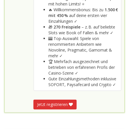
mit hohen Limits! ⭐
🔥 Willkommensbonus: Bis zu
1.500 €
mit 450 %
auf deine ersten vier
Einzahlungen ✓
🎁
270 Freispiele
– z. B. auf beliebte
Slots wie Book of Fallen & mehr ✓
🎰 Top-Auswahl: Spiele von
renommierten Anbietern wie
Novoline, Pragmatic, Gamomat &
mehr ✓
🏆 Mehrfach ausgezeichnet und
betrieben von erfahrenen Profis der
Casino-Szene ✓
Gute Einzahlungsmethoden inklusive
SOFORT, Paysafecard und Crypto ✓
Jetzt registrieren