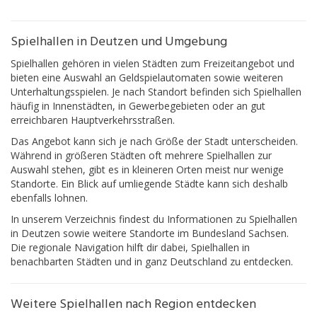
Spielhallen in Deutzen und Umgebung
Spielhallen gehören in vielen Städten zum Freizeitangebot und
bieten eine Auswahl an Geldspielautomaten sowie weiteren
Unterhaltungsspielen. Je nach Standort befinden sich Spielhallen
häufig in Innenstädten, in Gewerbegebieten oder an gut
erreichbaren Hauptverkehrsstraßen.
Das Angebot kann sich je nach Größe der Stadt unterscheiden.
Während in größeren Städten oft mehrere Spielhallen zur
Auswahl stehen, gibt es in kleineren Orten meist nur wenige
Standorte. Ein Blick auf umliegende Städte kann sich deshalb
ebenfalls lohnen.
In unserem Verzeichnis findest du Informationen zu Spielhallen
in Deutzen sowie weitere Standorte im Bundesland Sachsen.
Die regionale Navigation hilft dir dabei, Spielhallen in
benachbarten Städten und in ganz Deutschland zu entdecken.
Weitere Spielhallen nach Region entdecken