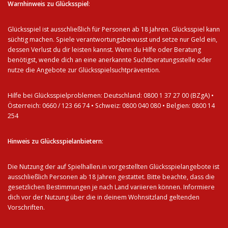
Warnhinweis zu Glücksspiel
:
Glücksspiel ist ausschließlich für Personen ab 18 Jahren. Glücksspiel kann
süchtig machen. Spiele verantwortungsbewusst und setze nur Geld ein,
dessen Verlust du dir leisten kannst. Wenn du Hilfe oder Beratung
benötigst, wende dich an eine anerkannte
Suchtberatungsstelle
oder
nutze die Angebote zur Glücksspielsuchtprävention.
Hilfe bei Glücksspielproblemen: Deutschland: 0800 1 37 27 00 (BZgA) •
Österreich: 0660 / 123 66 74 • Schweiz: 0800 040 080 • Belgien: 0800 14
254
Hinweis zu Glücksspielanbietern
:
Die Nutzung der auf Spielhallen.in vorgestellten Glücksspielangebote ist
ausschließlich Personen ab 18 Jahren gestattet. Bitte beachte, dass die
gesetzlichen Bestimmungen je nach Land variieren können. Informiere
dich vor der Nutzung über die in deinem Wohnsitzland geltenden
Vorschriften.