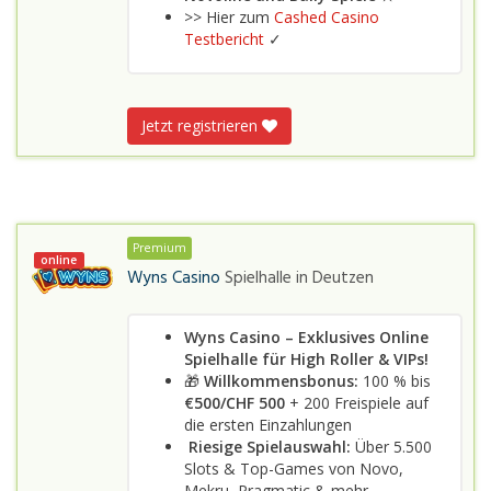
>> Hier zum
Cashed Casino
Testbericht
✓
Jetzt registrieren
Premium
online
Wyns Casino
Spielhalle in
Deutzen
Wyns Casino – Exklusives Online
Spielhalle für High Roller & VIPs!
🎁
Willkommensbonus:
100 % bis
€500/CHF 500
+ 200 Freispiele auf
die ersten Einzahlungen
Riesige Spielauswahl:
Über 5.500
Slots & Top-Games von Novo,
Mekru, Pragmatic & mehr