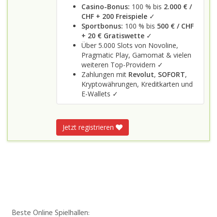
Casino-Bonus:
100 % bis
2.000 € /
CHF + 200 Freispiele
✓
Sportbonus:
100 % bis
500 € / CHF
+ 20 € Gratiswette
✓
Über 5.000 Slots von Novoline,
Pragmatic Play, Gamomat & vielen
weiteren Top-Providern ✓
Zahlungen mit
Revolut
,
SOFORT
,
Kryptowährungen, Kreditkarten und
E-Wallets ✓
Jetzt registrieren
Beste Online Spielhallen: