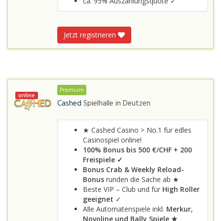
ca. 95% Auszahlungsquote ✓
Jetzt registrieren
Premium
online
Cashed
Spielhalle in
Deutzen
★ Cashed Casino > No.1 für edles
Casinospiel online!
100% Bonus bis 500 €/CHF + 200
Freispiele ✓
Bonus Crab &
Weekly Reload-
Bonus
runden die Sache ab ★
Beste VIP – Club und für
High Roller
geeignet
✓
Alle Automatenspiele inkl.
Merkur,
Novoline und Bally Spiele ★