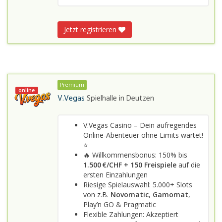
Jetzt registrieren
Premium
online
V.Vegas
Spielhalle in
Deutzen
V.Vegas Casino – Dein aufregendes
Online-Abenteuer ohne Limits wartet!
⭐
🔥 Willkommensbonus: 150% bis
1.500 €/CHF + 150 Freispiele
auf die
ersten Einzahlungen
Riesige Spielauswahl: 5.000+ Slots
von z.B.
Novomatic
,
Gamomat
,
Play’n GO & Pragmatic
Flexible Zahlungen: Akzeptiert