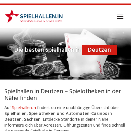
Skip
to
main
Toggl
content
navig
Die besten Spielhallen in
Deutzen
Spielhallen in Deutzen – Spielotheken in der
Nähe finden
Auf
Spielhallen.in
findest du eine unabhängige Übersicht über
Spielhallen, Spielotheken und Automaten-Casinos in
Deutzen, Sachsen
. Entdecke Standorte in deiner Nähe,
informiere dich über Adressen, Öffnungszeiten und finde schnell
die passende Spielhalle in Deutzen.