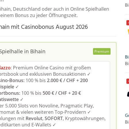
B
ihain, Deutschland oder auch in Online Spielhallen
 einem Bonus zu jeder Öffnungszeit.
Bihain mit Casinobonus August 2026
Spielhalle in
Bihain
Premium
B
B
lazzo
: Premium Online Casino mit großem
ortsbook und exklusiven Bonusaktionen ✓
sino-Bonus:
100 % bis
2.000 € / CHF + 200
ispiele
✓
ortbonus:
100 % bis
500 € / CHF + 20 €
atiswette
✓
r 5.000 Slots von Novoline, Pragmatic Play,
momat & vielen weiteren Top-Providern ✓
G
hlungen mit
Revolut
,
SOFORT
, Kryptowährungen,
B
ditkarten und E-Wallets ✓