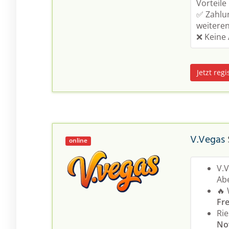
Vorteile
✅ Zahlu
weitere
❌ Keine
Jetzt reg
V.Vegas
online
V.V
Abe
🔥
Fre
Rie
No