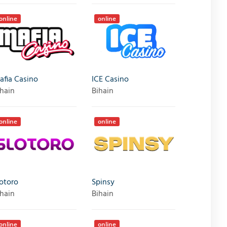
online
online
afia Casino
ICE Casino
ihain
Bihain
online
online
lotoro
Spinsy
ihain
Bihain
online
online