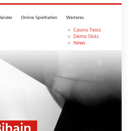
länder
Online Spielhallen
Weiteres
Casino Tests
Demo Slots
News
ihain