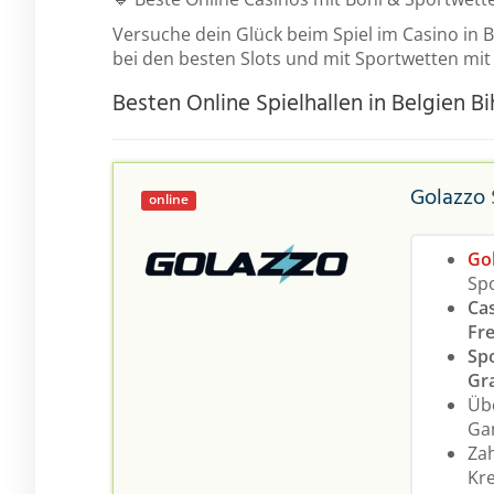
Versuche dein Glück beim Spiel im Casino in B
bei den besten Slots und mit Sportwetten mit
Besten Online Spielhallen in Belgien 
Golazzo
online
Go
Sp
Ca
Fre
Sp
Gr
Übe
Ga
Za
Kre