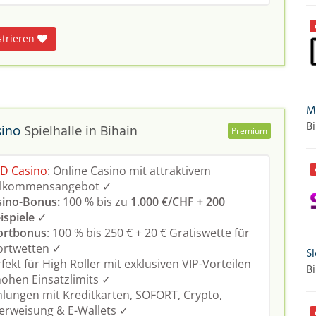
istrieren
M
B
ino
Spielhalle in
Bihain
Premium
D Casino
: Online Casino mit attraktivem
llkommensangebot ✓
sino-Bonus:
100 % bis zu
1.000 €/CHF + 200
ispiele
✓
ortbonus
: 100 % bis 250 € + 20 € Gratiswette für
ortwetten ✓
S
fekt für High Roller mit exklusiven VIP-Vorteilen
B
ohen Einsatzlimits ✓
lungen mit Kreditkarten, SOFORT, Crypto,
erweisung & E-Wallets ✓