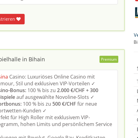
istrieren
V
B
pielhalle in
Bihain
Premium
sina
Casino: Luxuriöses Online Casino mit
mour, Stil und exklusiven VIP-Vorteilen ✓
sino-Bonus:
100 % bis zu
2.000 €/CHF + 300
ispiele
auf ausgewählte Novoline-Slots ✓
ortbonus:
100 % bis zu
500 €/CHF
für neue
ortwetten-Kunden ✓
fekt für High Roller mit exklusivem VIP-
ogramm, hohen Limits und persönlichem Service
lungen mit Revolut, Google Pay, Kreditkarten,