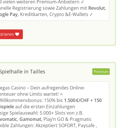
d vielen weiteren Premium-Anbietern ✓
nelle Registrierung sowie Zahlungen mit
Revolut
,
ogle Pay
, Kreditkarten, Crypto &E-Wallets ✓
istrieren
Spielhalle in
Tailles
Premium
egas Casino – Dein aufregendes Online-
nteuer ohne Limits wartet! ⭐
 Willkommensbonus: 150% bis
1.500 €/CHF + 150
ispiele
auf die ersten Einzahlungen
sige Spielauswahl: 5.000+ Slots von z.B.
vomatic
,
Gamomat
, Play’n GO & Pragmatic
xible Zahlungen: Akzeptiert SOFORT, Paysafe ,