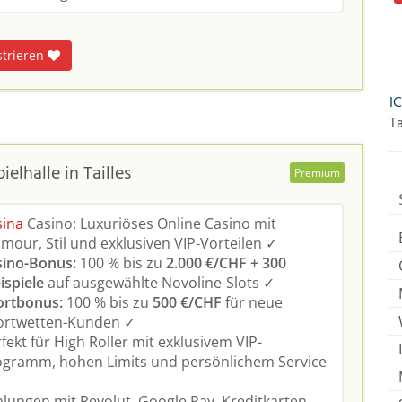
istrieren
I
Ta
pielhalle in
Tailles
Premium
sina
Casino: Luxuriöses Online Casino mit
mour, Stil und exklusiven VIP-Vorteilen ✓
sino-Bonus:
100 % bis zu
2.000 €/CHF + 300
ispiele
auf ausgewählte Novoline-Slots ✓
ortbonus:
100 % bis zu
500 €/CHF
für neue
ortwetten-Kunden ✓
fekt für High Roller mit exklusivem VIP-
ogramm, hohen Limits und persönlichem Service
lungen mit Revolut, Google Pay, Kreditkarten,