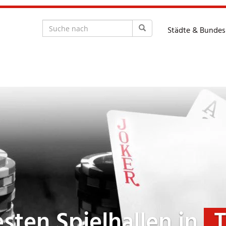
Städte & Bundes
esten Spielhallen in
T