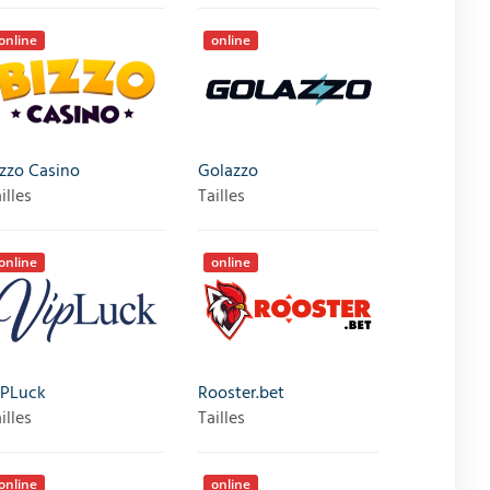
online
online
izzo Casino
Golazzo
illes
Tailles
online
online
IPLuck
Rooster.bet
illes
Tailles
online
online