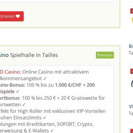
istrieren
B
Ta
ino
Spielhalle in
Tailles
Premium
D Casino
: Online Casino mit attraktivem
llkommensangebot ✓
sino-Bonus:
100 % bis zu
1.000 €/CHF + 200
ispiele
✓
ortbonus
: 100 % bis 250 € + 20 € Gratiswette für
ortwetten ✓
V
fekt für High Roller mit exklusiven VIP-Vorteilen
Ta
ohen Einsatzlimits ✓
lungen mit Kreditkarten, SOFORT, Crypto,
erweisung & E-Wallets ✓