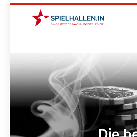
Skip
to
main
content
Die b