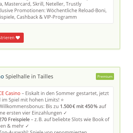
a, Mastercard, Skrill, Neteller, Trustly
lusive Promotionen: Wöchentliche Reload-Boni,
eispiele, Cashback & VIP-Programm
istrieren
no
Spielhalle in
Tailles
Premium
CE Casino
– Eiskalt in den Sommer gestartet, jetzt
l im Spiel mit hohen Limits! ⭐
 Willkommensbonus: Bis zu
1.500 € mit 450 %
auf
ne ersten vier Einzahlungen ✓
270 Freispiele
– z. B. auf beliebte Slots wie Book of
llen & mehr ✓
 Top-Auswahl: Spiele von renommierten