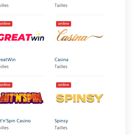
illes
Tailles
online
online
reatWin
Casina
illes
Tailles
online
online
t’n’Spin Casino
Spinsy
illes
Tailles