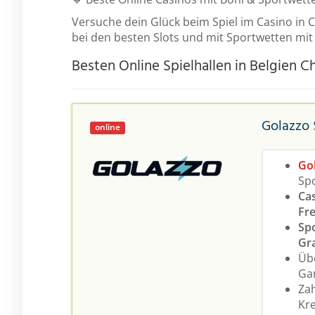
Versuche dein Glück beim Spiel im Casino in C
bei den besten Slots und mit Sportwetten mit
Besten Online Spielhallen in Belgien 
Golazzo
online
Go
Sp
Ca
Fre
Sp
Gr
Übe
Ga
Za
Kre