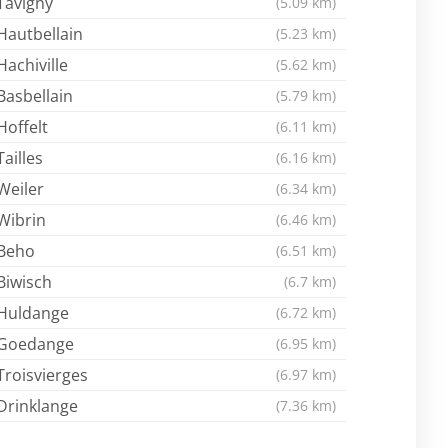
Tavigny
(5.09 km)
Hautbellain
(5.23 km)
Hachiville
(5.62 km)
Basbellain
(5.79 km)
Hoffelt
(6.11 km)
Tailles
(6.16 km)
Weiler
(6.34 km)
Wibrin
(6.46 km)
Beho
(6.51 km)
Biwisch
(6.7 km)
Huldange
(6.72 km)
Goedange
(6.95 km)
Troisvierges
(6.97 km)
Drinklange
(7.36 km)