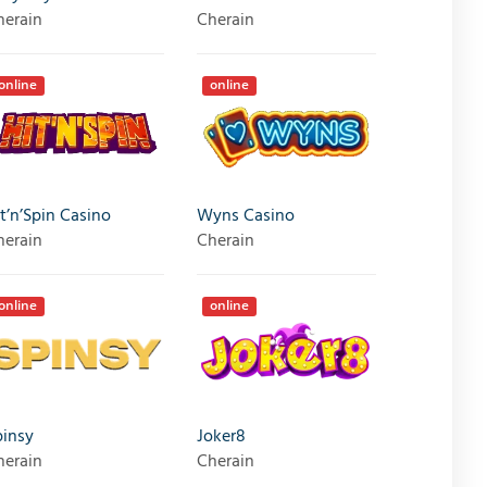
herain
Cherain
online
online
t’n’Spin Casino
Wyns Casino
herain
Cherain
online
online
pinsy
Joker8
herain
Cherain