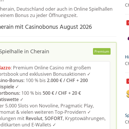
C
herain, Deutschland oder auch in Online Spielhallen
 einem Bonus zu jeder Öffnungszeit.
Cherain mit Casinobonus August 2026
Spielhalle in
Cherain
Premium
Hi
C
lazzo
: Premium Online Casino mit großem
ortsbook und exklusiven Bonusaktionen ✓
sino-Bonus:
100 % bis
2.000 € / CHF + 200
ispiele
✓
ortbonus:
100 % bis
500 € / CHF + 20 €
atiswette
✓
r 5.000 Slots von Novoline, Pragmatic Play,
momat & vielen weiteren Top-Providern ✓
S
hlungen mit
Revolut
,
SOFORT
, Kryptowährungen,
C
ditkarten und E-Wallets ✓