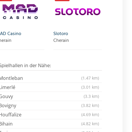
AD Casino
Slotoro
herain
Cherain
Spielhallen in der Nähe:
Montleban
(1.47 km)
Limerlé
(3.01 km)
Gouvy
(3.3 km)
Bovigny
(3.82 km)
Houffalize
(4.69 km)
Bihain
(4.82 km)