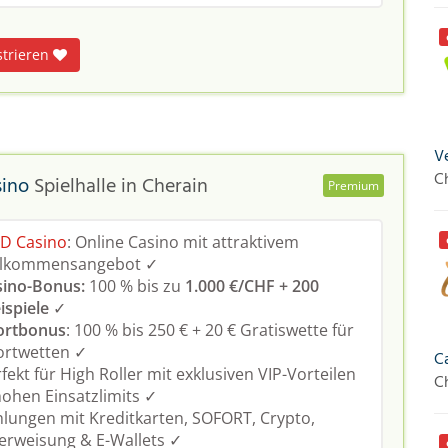
istrieren
V
C
ino
Spielhalle in
Cherain
Premium
D Casino
: Online Casino mit attraktivem
llkommensangebot ✓
sino-Bonus:
100 % bis zu
1.000 €/CHF + 200
ispiele
✓
ortbonus
: 100 % bis 250 € + 20 € Gratiswette für
ortwetten ✓
C
fekt für High Roller mit exklusiven VIP-Vorteilen
C
ohen Einsatzlimits ✓
lungen mit Kreditkarten, SOFORT, Crypto,
erweisung & E-Wallets ✓