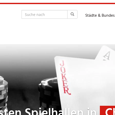
Städte & Bundes
sten Spielhallen in
C