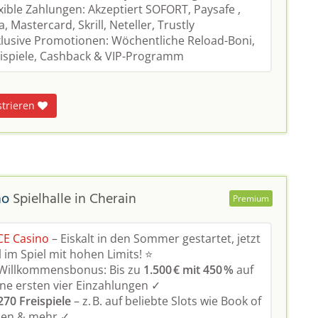
xible Zahlungen: Akzeptiert SOFORT, Paysafe ,
a, Mastercard, Skrill, Neteller, Trustly
lusive Promotionen: Wöchentliche Reload-Boni,
eispiele, Cashback & VIP-Programm
istrieren
no
Spielhalle in
Cherain
Premium
CE Casino
– Eiskalt in den Sommer gestartet, jetzt
l im Spiel mit hohen Limits! ⭐
 Willkommensbonus: Bis zu
1.500 € mit 450 %
auf
ne ersten vier Einzahlungen ✓
270 Freispiele
– z. B. auf beliebte Slots wie Book of
llen & mehr ✓