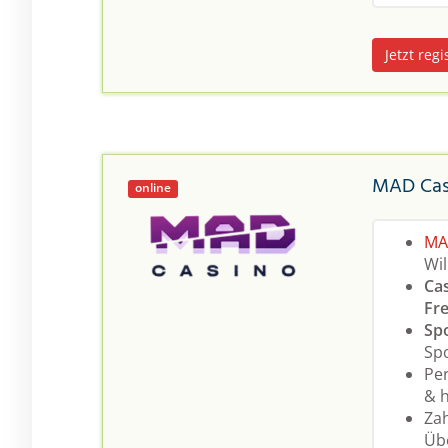
Jetzt reg
MAD Cas
online
MA
Wi
Ca
Fre
Sp
Sp
Per
& h
Zah
Üb