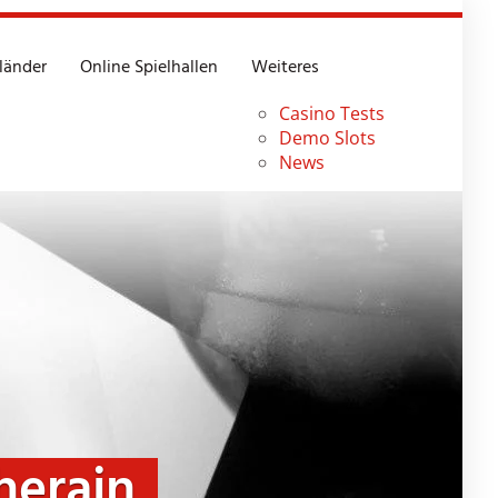
länder
Online Spielhallen
Weiteres
Casino Tests
Demo Slots
News
herain