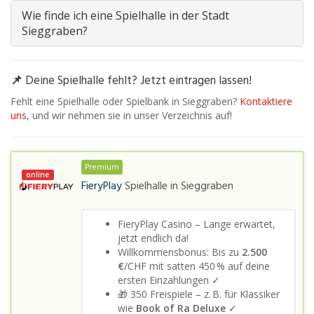
Wie finde ich eine Spielhalle in der Stadt
Sieggraben?
📌
Deine Spielhalle fehlt? Jetzt eintragen lassen!
Fehlt eine Spielhalle oder Spielbank in Sieggraben?
Kontaktiere
uns
, und wir nehmen sie in unser Verzeichnis auf!
Premium
online
FieryPlay
Spielhalle in
Sieggraben
FieryPlay Casino – Lange erwartet,
jetzt endlich da!
Willkommensbonus: Bis zu
2.500
€
/CHF mit satten 450 % auf deine
ersten Einzahlungen ✓
🎁 350 Freispiele – z. B. für Klassiker
wie
Book of Ra Deluxe
✓