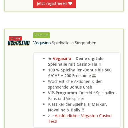
Jetzt registrieren
Premium
online
Vegasino
Spielhalle in
Sieggraben
★
Vegasino
– Deine digitale
Spielhalle mit Casino-Flair!
100 % Spielhallen-Bonus bis 500
€/CHF
+
200 Freispiele
🎰
Wöchentliche Aktionen & der
spannende
Bonus Crab
VIP-Programm
für echte Spielhallen-
Fans und Vielspieler
Klassiker der Spielhalle:
Merkur
,
Novoline
&
Bally
🃏
> >
Ausführlicher Vegasino Casino
Test!