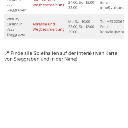
24:00, So: 13:00-
Email:
7223
Wegbeschreibung
22:00
info@vulkancas
Sieggraben
WinCity
Mo-Sa: 10:00-
Tel: +43 2236 56
Casino in
Adresse und
22:00, So: 12:00-
Email:
7223
Wegbeschreibung
20:00
kontakt@wincity
Sieggraben
📍 Finde alle Spielhallen auf der interaktiven Karte
von Sieggraben und in der Nähe!