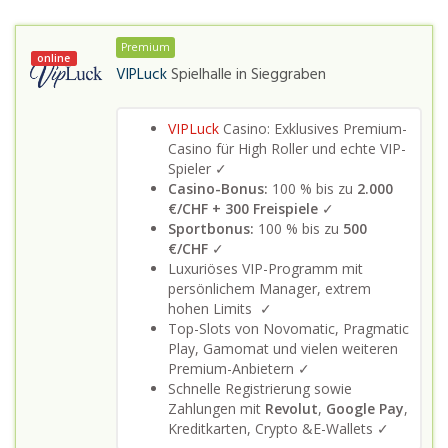
Premium
online
VIPLuck
Spielhalle in
Sieggraben
VIPLuck
Casino: Exklusives Premium-
Casino für High Roller und echte VIP-
Spieler ✓
Casino-Bonus:
100 % bis zu
2.000
€/CHF + 300 Freispiele
✓
Sportbonus:
100 % bis zu
500
€/CHF
✓
Luxuriöses VIP-Programm mit
persönlichem Manager, extrem
hohen Limits ✓
Top-Slots von Novomatic, Pragmatic
Play, Gamomat und vielen weiteren
Premium-Anbietern ✓
Schnelle Registrierung sowie
Zahlungen mit
Revolut
,
Google Pay
,
Kreditkarten, Crypto &E-Wallets ✓