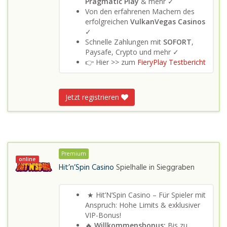
Pragmatic Play
& mehr ✓
Von den erfahrenen Machern des
erfolgreichen
VulkanVegas Casinos
✓
Schnelle Zahlungen mit
SOFORT
,
Paysafe, Crypto und mehr ✓
👉 Hier >> zum
FieryPlay Testbericht
Jetzt registrieren
Premium
online
Hit’n’Spin Casino
Spielhalle in
Sieggraben
★ Hit’N’Spin Casino – Für Spieler mit
Anspruch: Hohe Limits & exklusiver
VIP-Bonus!
🔥
Willkommensbonus:
Bis zu