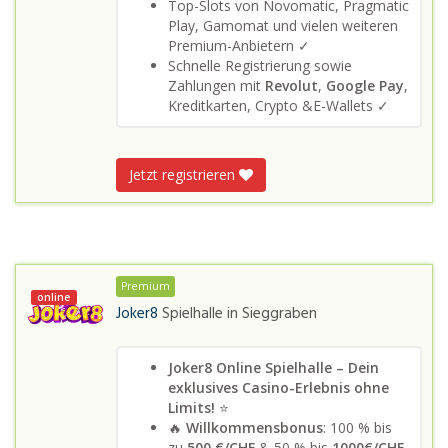
Top-Slots von Novomatic, Pragmatic
Play, Gamomat und vielen weiteren
Premium-Anbietern ✓
Schnelle Registrierung sowie
Zahlungen mit
Revolut
,
Google Pay
,
Kreditkarten, Crypto &E-Wallets ✓
Jetzt registrieren
Premium
online
Joker8
Spielhalle in
Sieggraben
Joker8 Online Spielhalle – Dein
exklusives Casino-Erlebnis ohne
Limits!
⭐
🔥
Willkommensbonus
: 100 % bis
zu
500 €/CHF
& 50 % bis
1000€/CHF