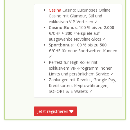
Casina
Casino: Luxuriöses Online
Casino mit Glamour, Stil und
exklusiven VIP-Vorteilen ✓
Casino-Bonus:
100 % bis zu
2.000
€/CHF + 300 Freispiele
auf
ausgewählte Novoline-Slots ✓
Sportbonus:
100 % bis zu
500
€/CHF
für neue Sportwetten-Kunden
✓
Perfekt für High Roller mit
exklusivem VIP-Programm, hohen
Limits und persönlichem Service ✓
Zahlungen mit Revolut, Google Pay,
Kreditkarten, Kryptowährungen,
SOFORT & E-Wallets ✓
Jetzt registrieren