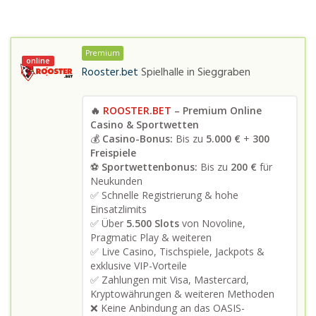
Premium
online
Rooster.bet
Spielhalle in
Sieggraben
🔥
ROOSTER.BET
– Premium Online
Casino & Sportwetten
💰
Casino-Bonus:
Bis zu
5.000 €
+
300
Freispiele
⚽
Sportwettenbonus:
Bis zu
200 €
für
Neukunden
✅ Schnelle Registrierung & hohe
Einsatzlimits
✅ Über
5.500 Slots
von Novoline,
Pragmatic Play & weiteren
✅ Live Casino, Tischspiele, Jackpots &
exklusive VIP-Vorteile
✅ Zahlungen mit Visa, Mastercard,
Kryptowährungen & weiteren Methoden
❌ Keine Anbindung an das OASIS-