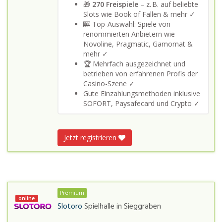
🎁
270 Freispiele
– z. B. auf beliebte
Slots wie Book of Fallen & mehr ✓
🎰 Top-Auswahl: Spiele von
renommierten Anbietern wie
Novoline, Pragmatic, Gamomat &
mehr ✓
🏆 Mehrfach ausgezeichnet und
betrieben von erfahrenen Profis der
Casino-Szene ✓
Gute Einzahlungsmethoden inklusive
SOFORT, Paysafecard und Crypto ✓
Jetzt registrieren
Premium
online
Slotoro
Spielhalle in
Sieggraben