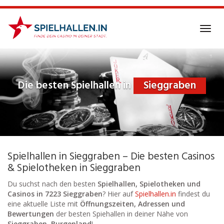
Skip
to
main
Toggl
content
navig
Die besten Spielhallen in
Sieggraben
Spielhallen in Sieggraben – Die besten Casinos
& Spielotheken in Sieggraben
Du suchst nach den besten
Spielhallen, Spielotheken und
Casinos in 7223 Sieggraben
? Hier auf
Spielhallen.in
findest du
eine aktuelle Liste mit
Öffnungszeiten, Adressen und
Bewertungen
der besten Spiehallen in deiner Nähe von
Sieggraben, Burgenland
!