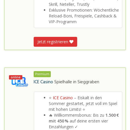
Skrill, Neteller, Trustly
Exklusive Promotionen: Wöchentliche
Reload-Boni, Freispiele, Cashback &
VIP-Programm
Jetzt registrieren
Premium
online
ICE Casino
Spielhalle in
Sieggraben
⭐
ICE Casino
– Eiskalt in den
Sommer gestartet, jetzt voll im Spiel
mit hohen Limits! ⭐
🔥 Willkommensbonus: Bis zu
1.500 €
mit 450 %
auf deine ersten vier
Einzahlungen ✓