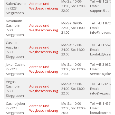
Mo-Sa: 10:00-
Tel: +43 1 23456
SalonCasino
Adresse und
23:00, So: 12:00-
Email:
in 7223
Wegbeschreibung
22:00
support@admira
Sieggraben
Novomatic
Mo-Sa: 09:00-
Tel: +43 1 87654
Casino in
Adresse und
22:00, So: 11:00-
Email:
7223
Wegbeschreibung
21:00
info@novomatic
Sieggraben
Casino
Mo-Sa: 12:00-
Tel: +43 1 56789
Austria in
Adresse und
24:00, So: 14:00-
Email:
7223
Wegbeschreibung
23:00
kontakt@casino
Sieggraben
Joker Casino
Mo-Sa: 10:00-
Tel: +43 316 234
Adresse und
in 7223
23:00, So: 12:00-
Email:
Wegbeschreibung
Sieggraben
21:00
service@jokerca
Vegas
Mo-Sa: 11:00-
Tel: +43 732 345
Casino in
Adresse und
24:00, So: 13:00-
Email:
7223
Wegbeschreibung
22:00
info@vegascasi
Sieggraben
Casino Joker
Mo-Sa: 10:00-
Tel: +43 1 45678
Adresse und
in 7223
22:00, So: 12:00-
Email:
Wegbeschreibung
Sieggraben
20:00
kontakt@casino