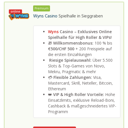
Premium
online
Wyns Casino
Spielhalle in
Sieggraben
Wyns
Casino – Exklusives Online
Spielhalle für High Roller & VIPs!
🎁
Willkommensbonus:
100 % bis
€500/CHF 500
+ 200 Freispiele auf
die ersten Einzahlungen
Riesige Spielauswahl:
Über 5.500
Slots & Top-Games von Novo,
Mekru, Pragmatic & mehr
💳
Flexible Zahlungen:
Visa,
Mastercard, Skrill, Neteller, Bitcoin,
Ethereum
👑
VIP & High Roller Vorteile:
Hohe
Einsatzlimits, exklusive Reload-Boni,
Cashback & maßgeschneidertes VIP-
Programm