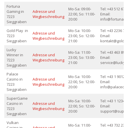
Fortuna
Mo-Sa: 09:00-
Tel: +43 512 678
Gaming in
Adresse und
22:00, So: 11:00-
Email:
7223
Wegbeschreibung
20:00
info@fortunaga
Sieggraben
Gold Play in
Mo-Sa: 10:00-
Tel: +43 2236 78
Adresse und
7223
23:00, So: 12:00-
Email:
Wegbeschreibung
Sieggraben
21:00
kontakt@goldpl
Lucky
Mo-Sa: 11:00-
Tel: +43 463 890
Winner in
Adresse und
23:00, So: 13:00-
Email:
7223
Wegbeschreibung
21:00
service@luckyw
Sieggraben
Palace
Mo-Sa: 10:00-
Tel: +43 1 90123
Casino in
Adresse und
22:00, So: 12:00-
Email:
7223
Wegbeschreibung
20:00
info@palacecas
Sieggraben
SuperGame
Mo-Sa: 10:00-
Tel: +43 1 12345
Casino in
Adresse und
22:00, So: 12:00-
Email:
7223
Wegbeschreibung
20:00
support@super
Sieggraben
Vulkan
Mo-Sa: 11:00-
Tel: +43 732 234
Casino in
Adresse und