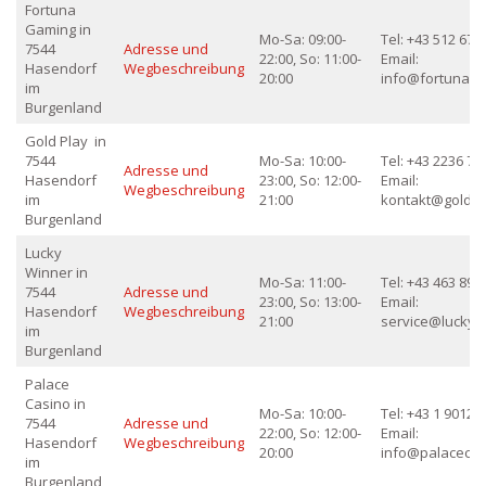
Fortuna
Gaming in
Mo-Sa: 09:00-
Tel: +43 512 678
7544
Adresse und
22:00, So: 11:00-
Email:
Hasendorf
Wegbeschreibung
20:00
info@fortunaga
im
Burgenland
Gold Play in
7544
Mo-Sa: 10:00-
Tel: +43 2236 78
Adresse und
Hasendorf
23:00, So: 12:00-
Email:
Wegbeschreibung
im
21:00
kontakt@goldpl
Burgenland
Lucky
Winner in
Mo-Sa: 11:00-
Tel: +43 463 890
7544
Adresse und
23:00, So: 13:00-
Email:
Hasendorf
Wegbeschreibung
21:00
service@luckyw
im
Burgenland
Palace
Casino in
Mo-Sa: 10:00-
Tel: +43 1 90123
7544
Adresse und
22:00, So: 12:00-
Email:
Hasendorf
Wegbeschreibung
20:00
info@palacecas
im
Burgenland