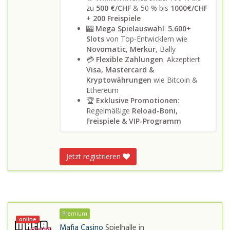
zu
500 €/CHF
& 50 % bis
1000€/CHF
+
200 Freispiele
🎰
Mega Spielauswahl
:
5.600+
Slots
von Top-Entwicklern wie
Novomatic
,
Merkur
, Bally
💳
Flexible Zahlungen
: Akzeptiert
Visa, Mastercard &
Kryptowährungen
wie Bitcoin &
Ethereum
🏆
Exklusive Promotionen
:
Regelmäßige
Reload-Boni,
Freispiele & VIP-Programm
Jetzt registrieren
Premium
online
Mafia Casino
Spielhalle in