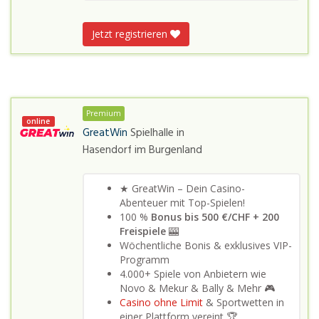
Jetzt registrieren
Premium
online
GreatWin
Spielhalle in
Hasendorf im Burgenland
★ GreatWin – Dein Casino-
Abenteuer mit Top-Spielen!
100 %
Bonus bis 500 €/CHF + 200
Freispiele
🎰
Wöchentliche Bonis & exklusives VIP-
Programm
4.000+ Spiele von Anbietern wie
Novo & Mekur & Bally & Mehr 🎮
Casino ohne Limit
& Sportwetten in
einer Plattform vereint 🏆