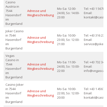
Casino
Austria in
Mo-Sa: 12:00-
Tel: +43 1 56789
7544
Adresse und
24:00, So: 14:00-
Email:
Hasendorf
Wegbeschreibung
23:00
kontakt@casino
im
Burgenland
Joker Casino
in 7544
Mo-Sa: 10:00-
Tel: +43 316 234
Adresse und
Hasendorf
23:00, So: 12:00-
Email:
Wegbeschreibung
im
21:00
service@jokerca
Burgenland
Vegas
Casino in
Mo-Sa: 11:00-
Tel: +43 732 345
7544
Adresse und
24:00, So: 13:00-
Email:
Hasendorf
Wegbeschreibung
22:00
info@vegascasi
im
Burgenland
Casino Joker
in 7544
Mo-Sa: 10:00-
Tel: +43 1 45678
Adresse und
Hasendorf
22:00, So: 12:00-
Email:
Wegbeschreibung
im
20:00
kontakt@casino
Burgenland