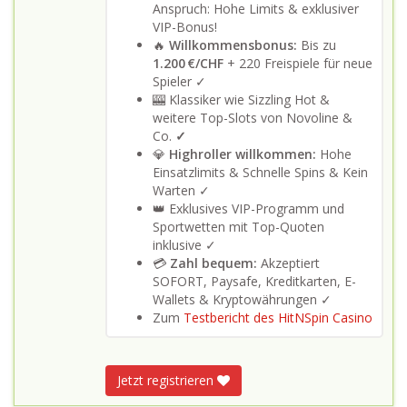
Anspruch: Hohe Limits & exklusiver
VIP-Bonus!
🔥
Willkommensbonus:
Bis zu
1.200 €/CHF
+ 220 Freispiele für neue
Spieler ✓
🎰 Klassiker wie Sizzling Hot &
weitere Top-Slots von Novoline &
Co.
✓
💎
Highroller willkommen:
Hohe
Einsatzlimits & Schnelle Spins & Kein
Warten ✓
👑 Exklusives VIP-Programm und
Sportwetten mit Top-Quoten
inklusive ✓
💳
Zahl bequem:
Akzeptiert
SOFORT, Paysafe, Kreditkarten, E-
Wallets & Kryptowährungen ✓
Zum
Testbericht des HitNSpin Casino
Jetzt registrieren