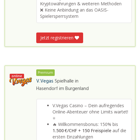
Kryptowährungen & weiteren Methoden
❌ Keine Anbindung an das OASIS-
Spielersperrsystem
Jetzt registrieren
Premium
online
V.Vegas
Spielhalle in
Hasendorf im Burgenland
V.Vegas Casino – Dein aufregendes
Online-Abenteuer ohne Limits wartet!
⭐
🔥 Willkommensbonus: 150% bis
1.500 €/CHF + 150 Freispiele
auf die
ersten Einzahlungen