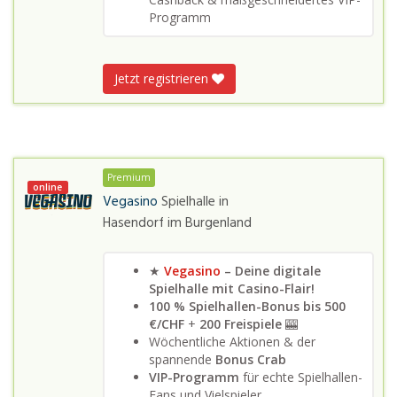
Programm
Jetzt registrieren
Premium
online
Vegasino
Spielhalle in
Hasendorf im Burgenland
★
Vegasino
– Deine digitale
Spielhalle mit Casino-Flair!
100 % Spielhallen-Bonus bis 500
€/CHF
+
200 Freispiele
🎰
Wöchentliche Aktionen & der
spannende
Bonus Crab
VIP-Programm
für echte Spielhallen-
Fans und Vielspieler