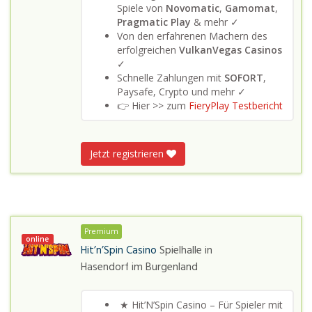
Spiele von
Novomatic
,
Gamomat
,
Pragmatic Play
& mehr ✓
Von den erfahrenen Machern des
erfolgreichen
VulkanVegas Casinos
✓
Schnelle Zahlungen mit
SOFORT
,
Paysafe, Crypto und mehr ✓
👉 Hier >> zum
FieryPlay Testbericht
Jetzt registrieren
Premium
online
Hit’n’Spin Casino
Spielhalle in
Hasendorf im Burgenland
★ Hit’N’Spin Casino – Für Spieler mit