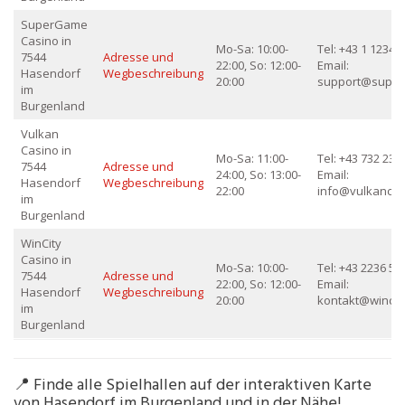
SuperGame
Casino in
Mo-Sa: 10:00-
Tel: +43 1 12345
7544
Adresse und
22:00, So: 12:00-
Email:
Hasendorf
Wegbeschreibung
20:00
support@super
im
Burgenland
Vulkan
Casino in
Mo-Sa: 11:00-
Tel: +43 732 234
7544
Adresse und
24:00, So: 13:00-
Email:
Hasendorf
Wegbeschreibung
22:00
info@vulkancas
im
Burgenland
WinCity
Casino in
Mo-Sa: 10:00-
Tel: +43 2236 56
7544
Adresse und
22:00, So: 12:00-
Email:
Hasendorf
Wegbeschreibung
20:00
kontakt@wincity
im
Burgenland
📍 Finde alle Spielhallen auf der interaktiven Karte
von Hasendorf im Burgenland und in der Nähe!