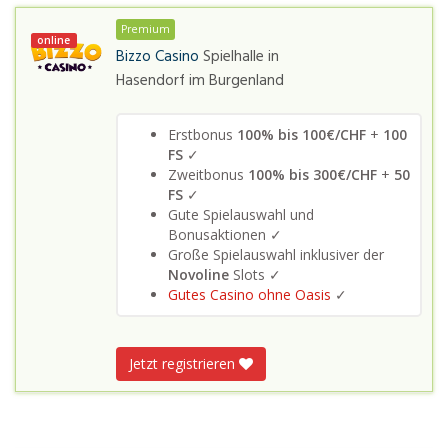
Premium
online
Bizzo Casino
Spielhalle in
Hasendorf im Burgenland
Erstbonus
100% bis 100€/CHF
+
100
FS
✓
Zweitbonus
100% bis 300€/CHF
+
50
FS
✓
Gute Spielauswahl und
Bonusaktionen ✓
Große Spielauswahl inklusiver der
Novoline
Slots ✓
Gutes Casino ohne Oasis
✓
Jetzt registrieren