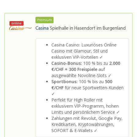
Premium
online
Casina
Spielhalle in
Hasendorf im Burgenland
Casina Casino: Luxuriöses Online
Casino mit Glamour, Stil und
exklusiven VIP-Vorteilen ✓
Casino-Bonus:
100 % bis zu
2.000
€/CHF + 300 Freispiele
auf
ausgewählte Novoline-Slots ✓
Sportbonus:
100 % bis zu
500
€/CHF
für neue Sportwetten-Kunden
✓
Perfekt für High Roller mit
exklusivem VIP-Programm, hohen
Limits und persönlichem Service ✓
Zahlungen mit Revolut, Google Pay,
Kreditkarten, Kryptowährungen,
SOFORT & E-Wallets ✓