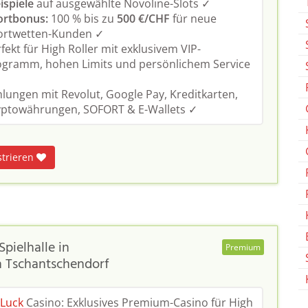
ispiele
auf ausgewählte Novoline-Slots ✓
ortbonus:
100 % bis zu
500 €/CHF
für neue
ortwetten-Kunden ✓
fekt für High Roller mit exklusivem VIP-
ogramm, hohen Limits und persönlichem Service
lungen mit Revolut, Google Pay, Kreditkarten,
yptowährungen, SOFORT & E-Wallets ✓
istrieren
Spielhalle in
Premium
h Tschantschendorf
PLuck
Casino: Exklusives Premium-Casino für High