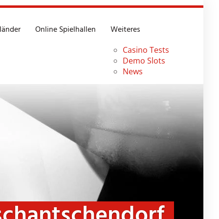
länder
Online Spielhallen
Weiteres
Casino Tests
Demo Slots
News
schantschendorf