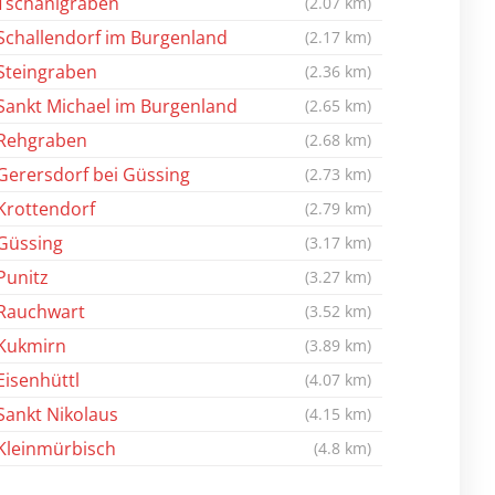
Tschanigraben
(2.07 km)
Schallendorf im Burgenland
(2.17 km)
Steingraben
(2.36 km)
Sankt Michael im Burgenland
(2.65 km)
Rehgraben
(2.68 km)
Gerersdorf bei Güssing
(2.73 km)
Krottendorf
(2.79 km)
Güssing
(3.17 km)
Punitz
(3.27 km)
Rauchwart
(3.52 km)
Kukmirn
(3.89 km)
Eisenhüttl
(4.07 km)
Sankt Nikolaus
(4.15 km)
Kleinmürbisch
(4.8 km)