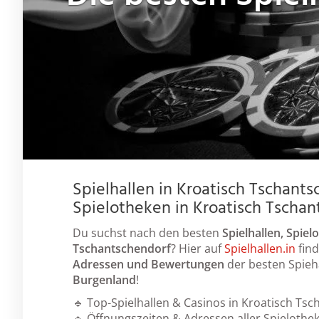
Spielhallen in Kroatisch Tschant
Spielotheken in Kroatisch Tschan
Du suchst nach den besten
Spielhallen, Spie
Tschantschendorf
? Hier auf
Spielhallen.in
find
Adressen und Bewertungen
der besten Spieh
Burgenland
!
🔹 Top-Spielhallen & Casinos in Kroatisch Ts
🔹 Öffnungszeiten & Adressen aller Spielothe