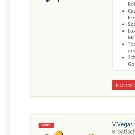
Rol
Ca
Fre
Sp
Lu
Ma
To
un
Sch
Go
Jetzt reg
V.Vegas
online
Kroatisc