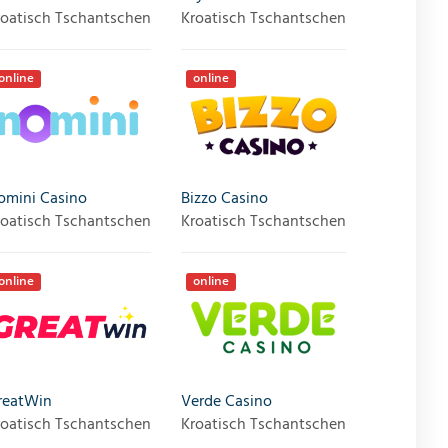
roatisch Tschantschendorf
Kroatisch Tschantschendorf
online
online
omini Casino
Bizzo Casino
roatisch Tschantschendorf
Kroatisch Tschantschendorf
online
online
reatWin
Verde Casino
roatisch Tschantschendorf
Kroatisch Tschantschendorf