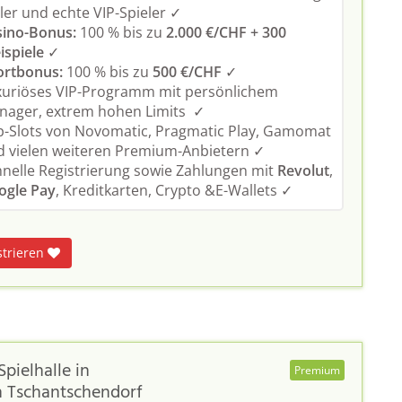
ler und echte VIP-Spieler ✓
sino-Bonus:
100 % bis zu
2.000 €/CHF + 300
ispiele
✓
ortbonus:
100 % bis zu
500 €/CHF
✓
xuriöses VIP-Programm mit persönlichem
nager, extrem hohen Limits ✓
p-Slots von Novomatic, Pragmatic Play, Gamomat
d vielen weiteren Premium-Anbietern ✓
nelle Registrierung sowie Zahlungen mit
Revolut
,
ogle Pay
, Kreditkarten, Crypto &E-Wallets ✓
istrieren
Spielhalle in
Premium
h Tschantschendorf