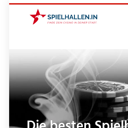
Skip
to
main
content
Die besten Spiel