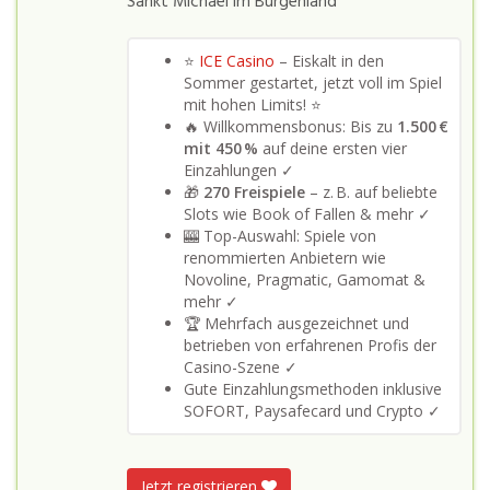
Sankt Michael im Burgenland
⭐
ICE Casino
– Eiskalt in den
Sommer gestartet, jetzt voll im Spiel
mit hohen Limits! ⭐
🔥 Willkommensbonus: Bis zu
1.500 €
mit 450 %
auf deine ersten vier
Einzahlungen ✓
🎁
270 Freispiele
– z. B. auf beliebte
Slots wie Book of Fallen & mehr ✓
🎰 Top-Auswahl: Spiele von
renommierten Anbietern wie
Novoline, Pragmatic, Gamomat &
mehr ✓
🏆 Mehrfach ausgezeichnet und
betrieben von erfahrenen Profis der
Casino-Szene ✓
Gute Einzahlungsmethoden inklusive
SOFORT, Paysafecard und Crypto ✓
Jetzt registrieren