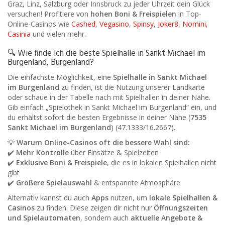
Graz, Linz, Salzburg oder Innsbruck zu jeder Uhrzeit dein Glück
versuchen! Profitiere von
hohen Boni & Freispielen
in Top-
Online-Casinos wie
Cashed
,
Vegasino
,
Spinsy
,
Joker8
,
Nomini
,
Casinia
und vielen mehr.
🔍 Wie finde ich die beste Spielhalle in Sankt Michael im
Burgenland, Burgenland?
Die einfachste Möglichkeit, eine
Spielhalle in Sankt Michael
im Burgenland
zu finden, ist die Nutzung unserer Landkarte
oder schaue in der Tabelle nach mit Spielhallen in deiner Nähe.
Gib einfach „Spielothek in Sankt Michael im Burgenland“ ein, und
du erhältst sofort die besten Ergebnisse in deiner Nähe (
7535
Sankt Michael im Burgenland
) (47.1333/16.2667).
💡
Warum Online-Casinos oft die bessere Wahl sind:
✔️
Mehr Kontrolle
über Einsätze & Spielzeiten
✔️
Exklusive Boni & Freispiele
, die es in lokalen Spielhallen nicht
gibt
✔️
Größere Spielauswahl
& entspannte Atmosphäre
Alternativ kannst du auch
Apps
nutzen, um
lokale Spielhallen &
Casinos
zu finden. Diese zeigen dir nicht nur
Öffnungszeiten
und Spielautomaten
, sondern auch
aktuelle Angebote &