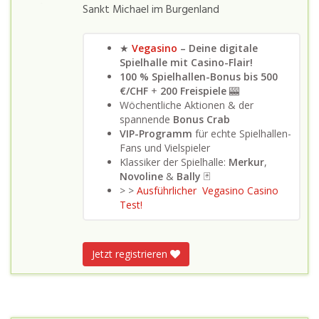
Sankt Michael im Burgenland
★
Vegasino
– Deine digitale
Spielhalle mit Casino-Flair!
100 % Spielhallen-Bonus bis 500
€/CHF
+
200 Freispiele
🎰
Wöchentliche Aktionen & der
spannende
Bonus Crab
VIP-Programm
für echte Spielhallen-
Fans und Vielspieler
Klassiker der Spielhalle:
Merkur
,
Novoline
&
Bally
🃏
> >
Ausführlicher Vegasino Casino
Test!
Jetzt registrieren