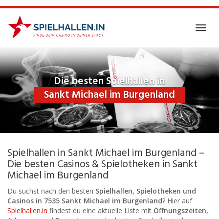
Skip
to
main
Toggl
content
navig
Die besten Spielhallen in
Sankt Michael im Burgenland
Spielhallen in Sankt Michael im Burgenland –
Die besten Casinos & Spielotheken in Sankt
Michael im Burgenland
Du suchst nach den besten
Spielhallen, Spielotheken und
Casinos in 7535 Sankt Michael im Burgenland
? Hier auf
Spielhallen.in
findest du eine aktuelle Liste mit
Öffnungszeiten,