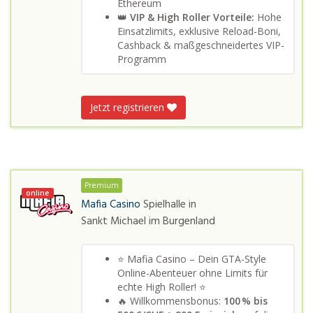
Ethereum
👑
VIP & High Roller Vorteile:
Hohe
Einsatzlimits, exklusive Reload-Boni,
Cashback & maßgeschneidertes VIP-
Programm
Jetzt registrieren
Premium
online
Mafia Casino
Spielhalle in
Sankt Michael im Burgenland
⭐ Mafia Casino – Dein GTA-Style
Online-Abenteuer ohne Limits für
echte High Roller! ⭐
🔥 Willkommensbonus:
100 % bis