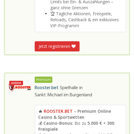
Limits bei Ein- & Auszahlungen –
ganz ohne Grenzen
🏆 Tägliche Aktionen, Freispiele,
Reloads, Cashback & ein exklusives
VIP-Programm
Jetzt registrieren
Premium
online
Rooster.bet
Spielhalle in
Sankt Michael im Burgenland
🔥
ROOSTER.BET
– Premium Online
Casino & Sportwetten
💰
Casino-Bonus:
Bis zu
5.000 €
+
300
Freispiele