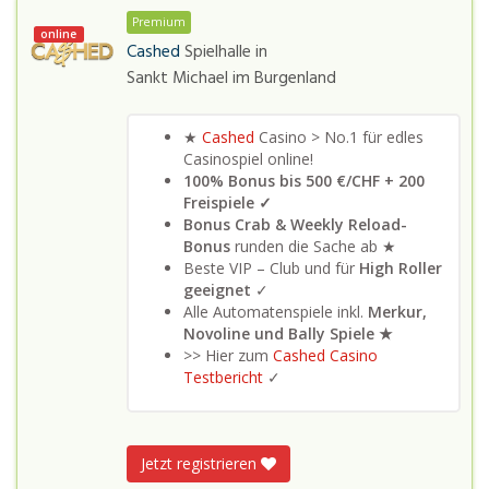
Premium
online
Cashed
Spielhalle in
Sankt Michael im Burgenland
★
Cashed
Casino > No.1 für edles
Casinospiel online!
100% Bonus bis 500 €/CHF + 200
Freispiele ✓
Bonus Crab &
Weekly Reload-
Bonus
runden die Sache ab ★
Beste VIP – Club und für
High Roller
geeignet
✓
Alle Automatenspiele inkl.
Merkur,
Novoline und Bally Spiele ★
>> Hier zum
Cashed Casino
Testbericht
✓
Jetzt registrieren