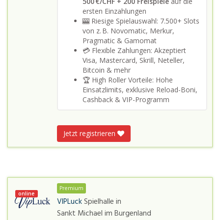
500 €/CHF + 200 Freispiele
auf die
ersten Einzahlungen
🎰 Riesige Spielauswahl: 7.500+ Slots
von z. B. Novomatic, Merkur,
Pragmatic & Gamomat
💳 Flexible Zahlungen: Akzeptiert
Visa, Mastercard, Skrill, Neteller,
Bitcoin & mehr
🏆 High Roller Vorteile: Hohe
Einsatzlimits, exklusive Reload-Boni,
Cashback & VIP-Programm
Jetzt registrieren
Premium
online
VIPLuck
Spielhalle in
Sankt Michael im Burgenland