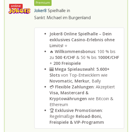
Premium
online
Joker8
Spielhalle in
Sankt Michael im Burgenland
Joker8 Online Spielhalle – Dein
exklusives Casino-Erlebnis ohne
Limits!
⭐
🔥
Willkommensbonus
: 100 % bis
zu
500 €/CHF
& 50 % bis
1000€/CHF
+
200 Freispiele
🎰
Mega Spielauswahl
:
5.600+
Slots
von Top-Entwicklern wie
Novomatic
,
Merkur
, Bally
💳
Flexible Zahlungen
: Akzeptiert
Visa, Mastercard &
Kryptowährungen
wie Bitcoin &
Ethereum
🏆
Exklusive Promotionen
:
Regelmäßige
Reload-Boni,
Freispiele & VIP-Programm