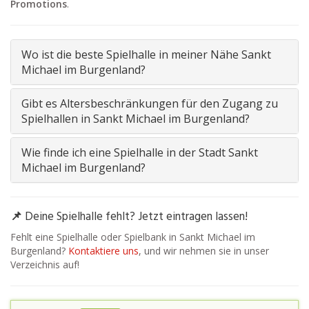
Promotions
.
Wo ist die beste Spielhalle in meiner Nähe Sankt
Michael im Burgenland?
Gibt es Altersbeschränkungen für den Zugang zu
Spielhallen in Sankt Michael im Burgenland?
Wie finde ich eine Spielhalle in der Stadt Sankt
Michael im Burgenland?
📌
Deine Spielhalle fehlt? Jetzt eintragen lassen!
Fehlt eine Spielhalle oder Spielbank in Sankt Michael im
Burgenland?
Kontaktiere uns
, und wir nehmen sie in unser
Verzeichnis auf!