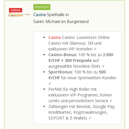
Premium
online
Casina
Spielhalle in
Sankt Michael im Burgenland
Casina
Casino: Luxuriöses Online
Casino mit Glamour, Stil und
exklusiven VIP-Vorteilen ✓
Casino-Bonus:
100 % bis zu
2.000
€/CHF + 300 Freispiele
auf
ausgewählte Novoline-Slots ✓
Sportbonus:
100 % bis zu
500
€/CHF
für neue Sportwetten-Kunden
✓
Perfekt für High Roller mit
exklusivem VIP-Programm, hohen
Limits und persönlichem Service ✓
Zahlungen mit Revolut, Google Pay,
Kreditkarten, Kryptowährungen,
SOFORT & E-Wallets ✓