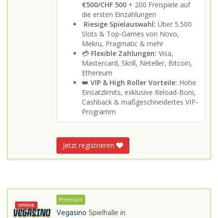
€500/CHF 500
+ 200 Freispiele auf
die ersten Einzahlungen
Riesige Spielauswahl:
Über 5.500
Slots & Top-Games von Novo,
Mekru, Pragmatic & mehr
💳
Flexible Zahlungen:
Visa,
Mastercard, Skrill, Neteller, Bitcoin,
Ethereum
👑
VIP & High Roller Vorteile:
Hohe
Einsatzlimits, exklusive Reload-Boni,
Cashback & maßgeschneidertes VIP-
Programm
Jetzt registrieren
Premium
online
Vegasino
Spielhalle in