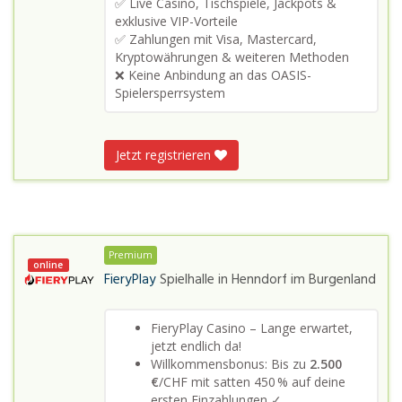
✅ Live Casino, Tischspiele, Jackpots &
exklusive VIP-Vorteile
✅ Zahlungen mit Visa, Mastercard,
Kryptowährungen & weiteren Methoden
❌ Keine Anbindung an das OASIS-
Spielersperrsystem
Jetzt registrieren
Premium
online
FieryPlay
Spielhalle in
Henndorf im Burgenland
FieryPlay Casino – Lange erwartet,
jetzt endlich da!
Willkommensbonus: Bis zu
2.500
€
/CHF mit satten 450 % auf deine
ersten Einzahlungen ✓