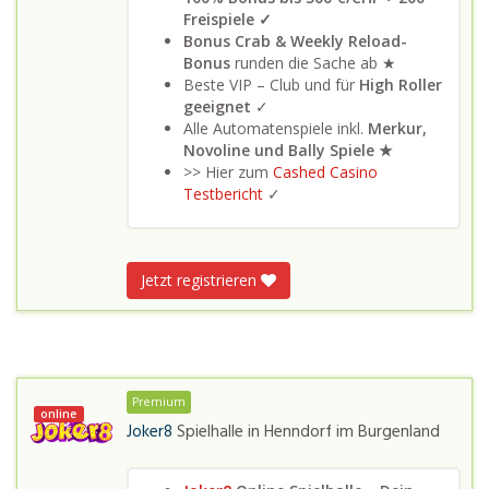
Freispiele ✓
Bonus Crab &
Weekly Reload-
Bonus
runden die Sache ab ★
Beste VIP – Club und für
High Roller
geeignet
✓
Alle Automatenspiele inkl.
Merkur,
Novoline und Bally Spiele ★
>> Hier zum
Cashed Casino
Testbericht
✓
Jetzt registrieren
Premium
online
Joker8
Spielhalle in
Henndorf im Burgenland