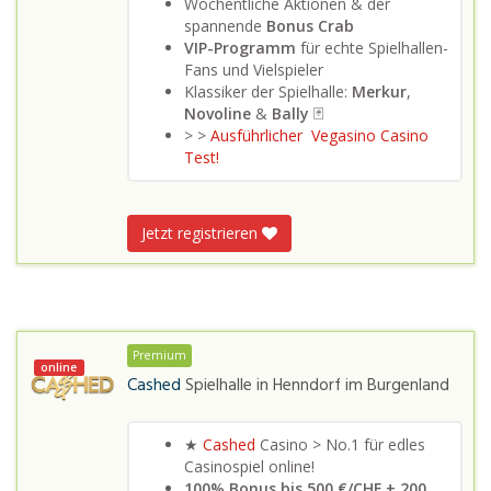
Wöchentliche Aktionen & der
spannende
Bonus Crab
VIP-Programm
für echte Spielhallen-
Fans und Vielspieler
Klassiker der Spielhalle:
Merkur
,
Novoline
&
Bally
🃏
> >
Ausführlicher Vegasino Casino
Test!
Jetzt registrieren
Premium
online
Cashed
Spielhalle in
Henndorf im Burgenland
★
Cashed
Casino > No.1 für edles
Casinospiel online!
100% Bonus bis 500 €/CHF + 200