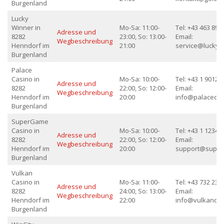
Burgenland
Lucky
Winner in
Mo-Sa: 11:00-
Tel: +43 463 890
Adresse und
8282
23:00, So: 13:00-
Email:
Wegbeschreibung
Henndorf im
21:00
service@luckyw
Burgenland
Palace
Casino in
Mo-Sa: 10:00-
Tel: +43 1 90123
Adresse und
8282
22:00, So: 12:00-
Email:
Wegbeschreibung
Henndorf im
20:00
info@palacecas
Burgenland
SuperGame
Casino in
Mo-Sa: 10:00-
Tel: +43 1 12345
Adresse und
8282
22:00, So: 12:00-
Email:
Wegbeschreibung
Henndorf im
20:00
support@super
Burgenland
Vulkan
Casino in
Mo-Sa: 11:00-
Tel: +43 732 234
Adresse und
8282
24:00, So: 13:00-
Email:
Wegbeschreibung
Henndorf im
22:00
info@vulkancas
Burgenland