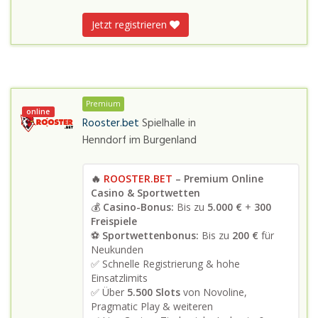
Jetzt registrieren
Premium
online
Rooster.bet
Spielhalle in
Henndorf im Burgenland
🔥
ROOSTER.BET
– Premium Online
Casino & Sportwetten
💰
Casino-Bonus:
Bis zu
5.000 €
+
300
Freispiele
⚽
Sportwettenbonus:
Bis zu
200 €
für
Neukunden
✅ Schnelle Registrierung & hohe
Einsatzlimits
✅ Über
5.500 Slots
von Novoline,
Pragmatic Play & weiteren