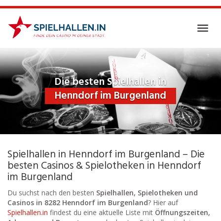
Skip
to
main
Toggl
content
navig
Die besten Spielhallen in
Henndorf im Burgenland
Spielhallen in Henndorf im Burgenland – Die
besten Casinos & Spielotheken in Henndorf
im Burgenland
Du suchst nach den besten
Spielhallen, Spielotheken und
Casinos in 8282 Henndorf im Burgenland
? Hier auf
Spielhallen.in
findest du eine aktuelle Liste mit
Öffnungszeiten,