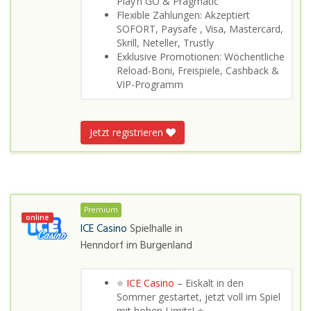
Play’n GO & Pragmatic
Flexible Zahlungen: Akzeptiert
SOFORT, Paysafe , Visa, Mastercard,
Skrill, Neteller, Trustly
Exklusive Promotionen: Wöchentliche
Reload-Boni, Freispiele, Cashback &
VIP-Programm
Jetzt registrieren
Premium
online
ICE Casino
Spielhalle in
Henndorf im Burgenland
⭐
ICE Casino
– Eiskalt in den
Sommer gestartet, jetzt voll im Spiel
mit hohen Limits! ⭐