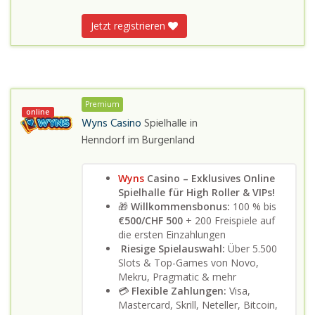
Jetzt registrieren
Premium
online
Wyns Casino
Spielhalle in
Henndorf im Burgenland
Wyns
Casino – Exklusives Online
Spielhalle für High Roller & VIPs!
🎁
Willkommensbonus:
100 % bis
€500/CHF 500
+ 200 Freispiele auf
die ersten Einzahlungen
Riesige Spielauswahl:
Über 5.500
Slots & Top-Games von Novo,
Mekru, Pragmatic & mehr
💳
Flexible Zahlungen:
Visa,
Mastercard, Skrill, Neteller, Bitcoin,