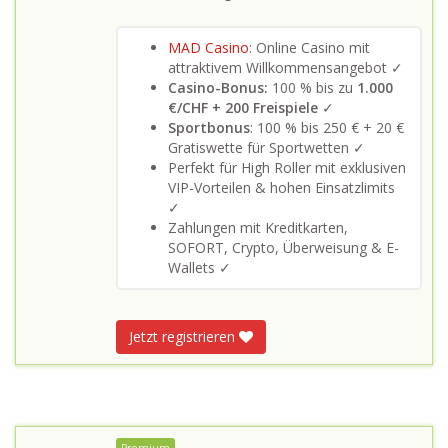
MAD Casino
: Online Casino mit
attraktivem Willkommensangebot ✓
Casino-Bonus:
100 % bis zu
1.000
€/CHF + 200 Freispiele
✓
Sportbonus
: 100 % bis 250 € + 20 €
Gratiswette für Sportwetten ✓
Perfekt für High Roller mit exklusiven
VIP-Vorteilen & hohen Einsatzlimits
✓
Zahlungen mit Kreditkarten,
SOFORT, Crypto, Überweisung & E-
Wallets ✓
Jetzt registrieren