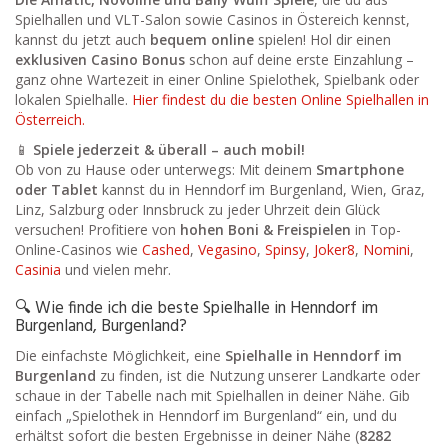
Spielhallen und VLT-Salon sowie Casinos in Östereich kennst,
kannst du jetzt auch
bequem online
spielen! Hol dir einen
exklusiven Casino Bonus
schon auf deine erste Einzahlung –
ganz ohne Wartezeit in einer Online Spielothek, Spielbank oder
lokalen Spielhalle.
Hier findest du die besten Online Spielhallen in
Österreich.
📱
Spiele jederzeit & überall – auch mobil!
Ob von zu Hause oder unterwegs: Mit deinem
Smartphone
oder Tablet
kannst du in Henndorf im Burgenland, Wien, Graz,
Linz, Salzburg oder Innsbruck zu jeder Uhrzeit dein Glück
versuchen! Profitiere von
hohen Boni & Freispielen
in Top-
Online-Casinos wie
Cashed
,
Vegasino
,
Spinsy
,
Joker8
,
Nomini
,
Casinia
und vielen mehr.
🔍 Wie finde ich die beste Spielhalle in Henndorf im
Burgenland, Burgenland?
Die einfachste Möglichkeit, eine
Spielhalle in Henndorf im
Burgenland
zu finden, ist die Nutzung unserer Landkarte oder
schaue in der Tabelle nach mit Spielhallen in deiner Nähe. Gib
einfach „Spielothek in Henndorf im Burgenland“ ein, und du
erhältst sofort die besten Ergebnisse in deiner Nähe (
8282