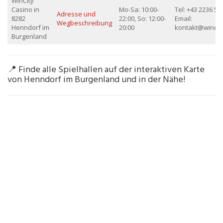
WinCity
Casino in
Mo-Sa: 10:00-
Tel: +43 2236 56
Adresse und
8282
22:00, So: 12:00-
Email:
Wegbeschreibung
Henndorf im
20:00
kontakt@wincity
Burgenland
📍 Finde alle Spielhallen auf der interaktiven Karte
von Henndorf im Burgenland und in der Nähe!