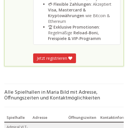
💳
Flexible Zahlungen
: Akzeptiert
Visa, Mastercard &
Kryptowährungen
wie Bitcoin &
Ethereum
🏆
Exklusive Promotionen
:
Regelmäßige
Reload-Boni,
Freispiele & VIP-Programm
Jetzt registrieren
Alle Spielhallen in Maria Bild mit Adresse,
Öffnungszeiten und Kontaktmöglichkeiten
Spielhalle
Adresse
Öffnungszeiten
Kontaktinform
Admiral VLT-