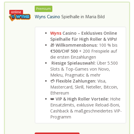
Premium
online
Wyns Casino
Spielhalle in
Maria Bild
Wyns
Casino – Exklusives Online
Spielhalle für High Roller & VIPs!
🎁
Willkommensbonus:
100 % bis
€500/CHF 500
+ 200 Freispiele auf
die ersten Einzahlungen
Riesige Spielauswahl:
Über 5.500
Slots & Top-Games von Novo,
Mekru, Pragmatic & mehr
💳
Flexible Zahlungen:
Visa,
Mastercard, Skrill, Neteller, Bitcoin,
Ethereum
👑
VIP & High Roller Vorteile:
Hohe
Einsatzlimits, exklusive Reload-Boni,
Cashback & maßgeschneidertes VIP-
Programm