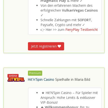
Pragmatic Play
& mehr ✓
Von den erfahrenen Machern des
erfolgreichen
VulkanVegas Casinos
✓
Schnelle Zahlungen mit
SOFORT
,
Paysafe, Crypto und mehr ✓
👉 Hier >> zum
FieryPlay Testbericht
Jetzt registrieren
Premium
online
Hit’n’Spin Casino
Spielhalle in
Maria Bild
★ Hit’N’Spin Casino – Für Spieler mit
Anspruch: Hohe Limits & exklusiver
VIP-Bonus!
🔥
Willkommensbonus:
Bis zu