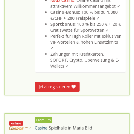
MAD Casino
: Online Casino mit
attraktivem Willkommensangebot ✓
Casino-Bonus:
100 % bis zu
1.000
€/CHF + 200 Freispiele
✓
Sportbonus
: 100 % bis 250 € + 20 €
Gratiswette für Sportwetten ✓
Perfekt für High Roller mit exklusiven
VIP-Vorteilen & hohen Einsatzlimits
✓
Zahlungen mit Kreditkarten,
SOFORT, Crypto, Überweisung & E-
Wallets ✓
Jetzt registrieren
Premium
online
Casina
Spielhalle in
Maria Bild