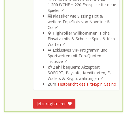
1.200 €/CHF
+ 220 Freispiele für neue
Spieler ✓
🎰 Klassiker wie Sizzling Hot &
weitere Top-Slots von Novoline &
Co.
✓
💎
Highroller willkommen:
Hohe
Einsatzlimits & Schnelle Spins & Kein
Warten ✓
👑 Exklusives VIP-Programm und
Sportwetten mit Top-Quoten
inklusive ✓
💳
Zahl bequem:
Akzeptiert
SOFORT, Paysafe, Kreditkarten, E-
Wallets & Kryptowährungen ✓
Zum
Testbericht des HitNSpin Casino
Jetzt registrieren