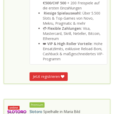
€500/CHF 500
+ 200 Freispiele auf
die ersten Einzahlungen
Riesige Spielauswahl:
Über 5.500
Slots & Top-Games von Novo,
Mekru, Pragmatic & mehr
💳
Flexible Zahlungen:
Visa,
Mastercard, Skrill, Neteller, Bitcoin,
Ethereum
👑
VIP & High Roller Vorteile:
Hohe
Einsatzlimits, exklusive Reload-Boni,
Cashback & maßgeschneidertes VIP-
Programm
Jetzt registrieren
Premium
online
Slotoro
Spielhalle in
Maria Bild