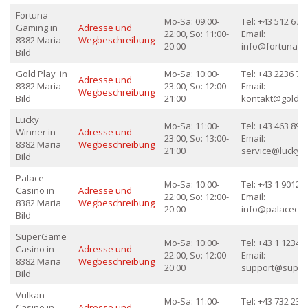
Fortuna
Mo-Sa: 09:00-
Tel: +43 512 678
Gaming in
Adresse und
22:00, So: 11:00-
Email:
8382 Maria
Wegbeschreibung
20:00
info@fortunaga
Bild
Gold Play in
Mo-Sa: 10:00-
Tel: +43 2236 78
Adresse und
8382 Maria
23:00, So: 12:00-
Email:
Wegbeschreibung
Bild
21:00
kontakt@goldpl
Lucky
Mo-Sa: 11:00-
Tel: +43 463 890
Winner in
Adresse und
23:00, So: 13:00-
Email:
8382 Maria
Wegbeschreibung
21:00
service@luckyw
Bild
Palace
Mo-Sa: 10:00-
Tel: +43 1 90123
Casino in
Adresse und
22:00, So: 12:00-
Email:
8382 Maria
Wegbeschreibung
20:00
info@palacecas
Bild
SuperGame
Mo-Sa: 10:00-
Tel: +43 1 12345
Casino in
Adresse und
22:00, So: 12:00-
Email:
8382 Maria
Wegbeschreibung
20:00
support@super
Bild
Vulkan
Mo-Sa: 11:00-
Tel: +43 732 234
Casino in
Adresse und