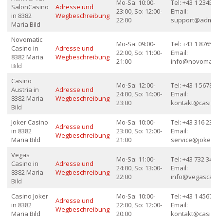
Mo-Sa: 10:00-
Tel: +43 1 23456
SalonCasino
Adresse und
23:00, So: 12:00-
Email:
in 8382
Wegbeschreibung
22:00
support@admira
Maria Bild
Novomatic
Mo-Sa: 09:00-
Tel: +43 1 87654
Casino in
Adresse und
22:00, So: 11:00-
Email:
8382 Maria
Wegbeschreibung
21:00
info@novomatic
Bild
Casino
Mo-Sa: 12:00-
Tel: +43 1 56789
Austria in
Adresse und
24:00, So: 14:00-
Email:
8382 Maria
Wegbeschreibung
23:00
kontakt@casino
Bild
Joker Casino
Mo-Sa: 10:00-
Tel: +43 316 234
Adresse und
in 8382
23:00, So: 12:00-
Email:
Wegbeschreibung
Maria Bild
21:00
service@jokerca
Vegas
Mo-Sa: 11:00-
Tel: +43 732 345
Casino in
Adresse und
24:00, So: 13:00-
Email:
8382 Maria
Wegbeschreibung
22:00
info@vegascasi
Bild
Casino Joker
Mo-Sa: 10:00-
Tel: +43 1 45678
Adresse und
in 8382
22:00, So: 12:00-
Email:
Wegbeschreibung
Maria Bild
20:00
kontakt@casino