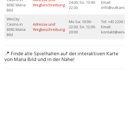
24:00, So: 13:00-
Email:
8382 Maria
Wegbeschreibung
22:00
info@vulkancas
Bild
WinCity
Mo-Sa: 10:00-
Tel: +43 2236 56
Casino in
Adresse und
22:00, So: 12:00-
Email:
8382 Maria
Wegbeschreibung
20:00
kontakt@wincity
Bild
📍 Finde alle Spielhallen auf der interaktiven Karte
von Maria Bild und in der Nähe!