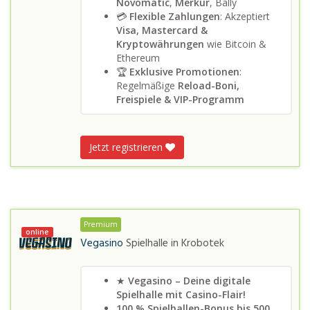
Novomatic
,
Merkur
, Bally
💳
Flexible Zahlungen
: Akzeptiert
Visa, Mastercard &
Kryptowährungen
wie Bitcoin &
Ethereum
🏆
Exklusive Promotionen
:
Regelmäßige
Reload-Boni,
Freispiele & VIP-Programm
Jetzt registrieren
Premium
online
Vegasino
Spielhalle in
Krobotek
★
Vegasino – Deine digitale
Spielhalle mit Casino-Flair!
100 % Spielhallen-Bonus bis 500