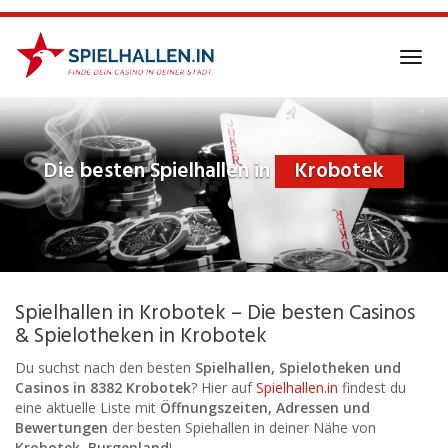
Skip
to
main
Toggl
content
navig
Die besten Spielhallen in
Krobotek
Spielhallen in Krobotek – Die besten Casinos
& Spielotheken in Krobotek
Du suchst nach den besten
Spielhallen, Spielotheken und
Casinos in 8382 Krobotek
? Hier auf
Spielhallen.in
findest du
eine aktuelle Liste mit
Öffnungszeiten, Adressen und
Bewertungen
der besten Spiehallen in deiner Nähe von
Krobotek, Burgenland
!