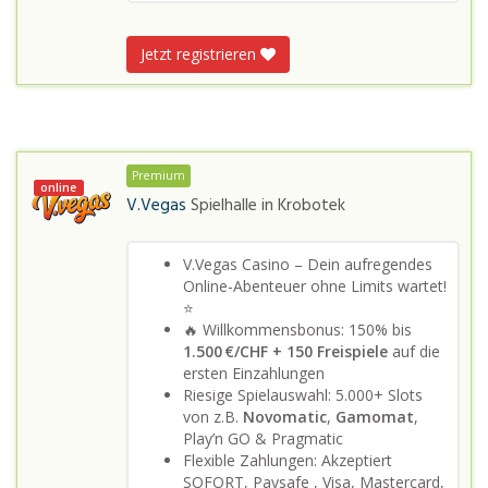
Jetzt registrieren
Premium
online
V.Vegas
Spielhalle in
Krobotek
V.Vegas Casino – Dein aufregendes
Online-Abenteuer ohne Limits wartet!
⭐
🔥 Willkommensbonus: 150% bis
1.500 €/CHF + 150 Freispiele
auf die
ersten Einzahlungen
Riesige Spielauswahl: 5.000+ Slots
von z.B.
Novomatic
,
Gamomat
,
Play’n GO & Pragmatic
Flexible Zahlungen: Akzeptiert
SOFORT, Paysafe , Visa, Mastercard,