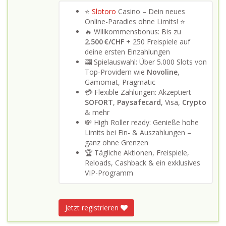
⭐
Slotoro
Casino – Dein neues
Online-Paradies ohne Limits! ⭐
🔥 Willkommensbonus: Bis zu
2.500 €/CHF
+ 250 Freispiele auf
deine ersten Einzahlungen
🎰 Spielauswahl: Über 5.000 Slots von
Top-Providern wie
Novoline
,
Gamomat, Pragmatic
💳 Flexible Zahlungen: Akzeptiert
SOFORT
,
Paysafecard
, Visa,
Crypto
& mehr
💸 High Roller ready: Genieße hohe
Limits bei Ein- & Auszahlungen –
ganz ohne Grenzen
🏆 Tägliche Aktionen, Freispiele,
Reloads, Cashback & ein exklusives
VIP-Programm
Jetzt registrieren