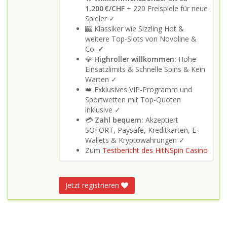
1.200 €/CHF
+ 220 Freispiele für neue
Spieler ✓
🎰 Klassiker wie Sizzling Hot &
weitere Top-Slots von Novoline &
Co.
✓
💎
Highroller willkommen:
Hohe
Einsatzlimits & Schnelle Spins & Kein
Warten ✓
👑 Exklusives VIP-Programm und
Sportwetten mit Top-Quoten
inklusive ✓
💳
Zahl bequem:
Akzeptiert
SOFORT, Paysafe, Kreditkarten, E-
Wallets & Kryptowährungen ✓
Zum
Testbericht des HitNSpin Casino
Jetzt registrieren