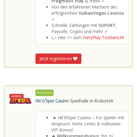
Pragmatic Play
& mehr ✓
Von den erfahrenen Machern des
erfolgreichen
VulkanVegas Casinos
✓
Schnelle Zahlungen mit
SOFORT
,
Paysafe, Crypto und mehr ✓
👉 Hier >> zum
FieryPlay Testbericht
Jetzt registrieren
Premium
online
Hit’n’Spin Casino
Spielhalle in
Krobotek
★ Hit’N’Spin Casino – Für Spieler mit
Anspruch: Hohe Limits & exklusiver
VIP-Bonus!
🔥
Willkommensbonus:
Bis zu