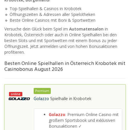
🔹 Top-Spielhallen & Casinos in Krobotek
🔹 Öffnungszeiten & Adressen aller Spielotheken
🔹 Beste Online Casinos mit Boni & Sportwetten
Versuche dein Glück beim Spiel im
Automatensalon
in
Krobotek, Österreich oder auch in Online Spielhallen bei den
besten Slots und mit Sportwetten mit einem Bonus zu jeder
Öffnungszeit. Jetzt anmelden und von hohen Bonusaktionen
profitieren.
Besten Online Spielhallen in Österreich Krobotek mit
Casinobonus August 2026
Premium
online
Golazzo
Spielhalle in
Krobotek
Golazzo
: Premium Online Casino mit
großem Sportsbook und exklusiven
Bonusaktionen ✓