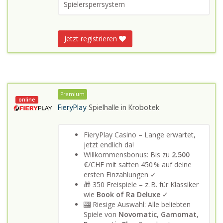
Spielersperrsystem
Jetzt registrieren
Premium
online
FieryPlay
Spielhalle in
Krobotek
FieryPlay Casino – Lange erwartet,
jetzt endlich da!
Willkommensbonus: Bis zu
2.500
€
/CHF mit satten 450 % auf deine
ersten Einzahlungen ✓
🎁 350 Freispiele – z. B. für Klassiker
wie
Book of Ra Deluxe
✓
🎰 Riesige Auswahl: Alle beliebten
Spiele von
Novomatic
,
Gamomat
,