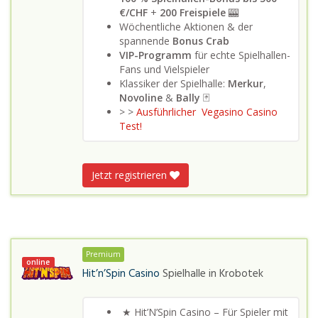
€/CHF
+
200 Freispiele
🎰
Wöchentliche Aktionen & der
spannende
Bonus Crab
VIP-Programm
für echte Spielhallen-
Fans und Vielspieler
Klassiker der Spielhalle:
Merkur
,
Novoline
&
Bally
🃏
> >
Ausführlicher Vegasino Casino
Test!
Jetzt registrieren
Premium
online
Hit’n’Spin Casino
Spielhalle in
Krobotek
★ Hit’N’Spin Casino – Für Spieler mit