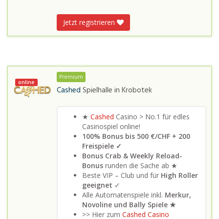
Jetzt registrieren
Premium
online
Cashed
Spielhalle in
Krobotek
★
Cashed
Casino > No.1 für edles
Casinospiel online!
100% Bonus bis 500 €/CHF + 200
Freispiele ✓
Bonus Crab &
Weekly Reload-
Bonus
runden die Sache ab ★
Beste VIP – Club und für
High Roller
geeignet
✓
Alle Automatenspiele inkl.
Merkur,
Novoline und Bally Spiele ★
>> Hier zum
Cashed Casino