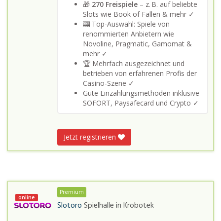
🎁
270 Freispiele
– z. B. auf beliebte
Slots wie Book of Fallen & mehr ✓
🎰 Top-Auswahl: Spiele von
renommierten Anbietern wie
Novoline, Pragmatic, Gamomat &
mehr ✓
🏆 Mehrfach ausgezeichnet und
betrieben von erfahrenen Profis der
Casino-Szene ✓
Gute Einzahlungsmethoden inklusive
SOFORT, Paysafecard und Crypto ✓
Jetzt registrieren
Premium
online
Slotoro
Spielhalle in
Krobotek