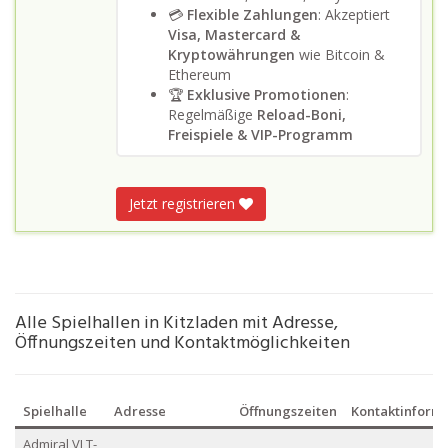
💳
Flexible Zahlungen
: Akzeptiert
Visa, Mastercard &
Kryptowährungen
wie Bitcoin &
Ethereum
🏆
Exklusive Promotionen
:
Regelmäßige
Reload-Boni,
Freispiele & VIP-Programm
Jetzt registrieren
Alle Spielhallen in Kitzladen mit Adresse,
Öffnungszeiten und Kontaktmöglichkeiten
Spielhalle
Adresse
Öffnungszeiten
Kontaktinform
Admiral VLT-