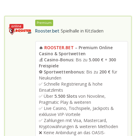
Premium
online
Rooster.bet
Spielhalle in
Kitzladen
🔥
ROOSTER.BET
– Premium Online
Casino & Sportwetten
💰
Casino-Bonus:
Bis zu
5.000 €
+
300
Freispiele
⚽
Sportwettenbonus:
Bis zu
200 €
für
Neukunden
✅ Schnelle Registrierung & hohe
Einsatzlimits
✅ Über
5.500 Slots
von Novoline,
Pragmatic Play & weiteren
✅ Live Casino, Tischspiele, Jackpots &
exklusive VIP-Vorteile
✅ Zahlungen mit Visa, Mastercard,
Kryptowährungen & weiteren Methoden
❌ Keine Anbindung an das OASIS-