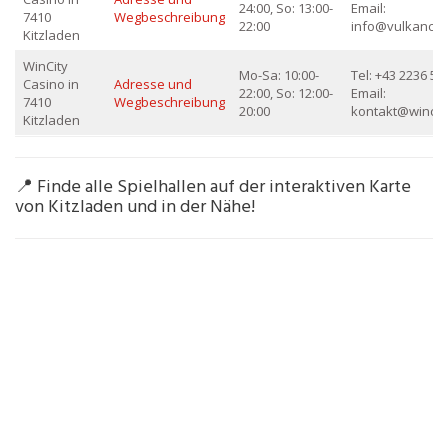
24:00, So: 13:00-
Email:
7410
Wegbeschreibung
22:00
info@vulkancas
Kitzladen
WinCity
Mo-Sa: 10:00-
Tel: +43 2236 56
Casino in
Adresse und
22:00, So: 12:00-
Email:
7410
Wegbeschreibung
20:00
kontakt@wincity
Kitzladen
📍 Finde alle Spielhallen auf der interaktiven Karte
von Kitzladen und in der Nähe!