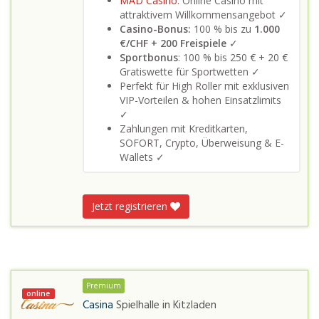
MAD Casino
: Online Casino mit
attraktivem Willkommensangebot ✓
Casino-Bonus:
100 % bis zu
1.000
€/CHF + 200 Freispiele
✓
Sportbonus
: 100 % bis 250 € + 20 €
Gratiswette für Sportwetten ✓
Perfekt für High Roller mit exklusiven
VIP-Vorteilen & hohen Einsatzlimits
✓
Zahlungen mit Kreditkarten,
SOFORT, Crypto, Überweisung & E-
Wallets ✓
Jetzt registrieren
Premium
online
Casina
Spielhalle in
Kitzladen