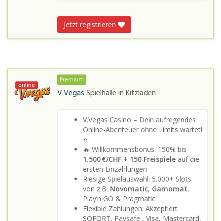
Jetzt registrieren
Premium
online
V.Vegas
Spielhalle in
Kitzladen
V.Vegas Casino – Dein aufregendes
Online-Abenteuer ohne Limits wartet!
⭐
🔥 Willkommensbonus: 150% bis
1.500 €/CHF + 150 Freispiele
auf die
ersten Einzahlungen
Riesige Spielauswahl: 5.000+ Slots
von z.B.
Novomatic
,
Gamomat
,
Play’n GO & Pragmatic
Flexible Zahlungen: Akzeptiert
SOFORT, Paysafe , Visa, Mastercard,