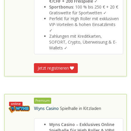
€/CHF + 200 Freispiele
✓
Sportbonus
: 100 % bis 250 € + 20 €
Gratiswette für Sportwetten ✓
Perfekt für High Roller mit exklusiven
VIP-Vorteilen & hohen Einsatzlimits
✓
Zahlungen mit Kreditkarten,
SOFORT, Crypto, Überweisung & E-
Wallets ✓
Jetzt registrieren
Premium
online
Wyns Casino
Spielhalle in
Kitzladen
Wyns Casino – Exklusives Online
Spielhalle für High Roller & VIPs!