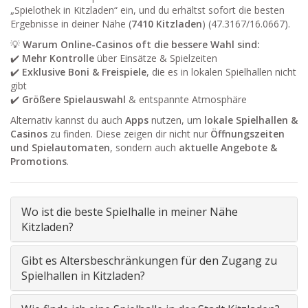
„Spielothek in Kitzladen“ ein, und du erhältst sofort die besten
Ergebnisse in deiner Nähe (
7410 Kitzladen
) (47.3167/16.0667).
💡
Warum Online-Casinos oft die bessere Wahl sind:
✔️
Mehr Kontrolle
über Einsätze & Spielzeiten
✔️
Exklusive Boni & Freispiele
, die es in lokalen Spielhallen nicht
gibt
✔️
Größere Spielauswahl
& entspannte Atmosphäre
Alternativ kannst du auch
Apps
nutzen, um
lokale Spielhallen &
Casinos
zu finden. Diese zeigen dir nicht nur
Öffnungszeiten
und Spielautomaten
, sondern auch
aktuelle Angebote &
Promotions
.
Wo ist die beste Spielhalle in meiner Nähe
Kitzladen?
Gibt es Altersbeschränkungen für den Zugang zu
Spielhallen in Kitzladen?