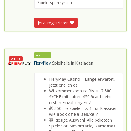
Spielersperrsystem
Jetzt registrieren
Premium
online
FieryPlay
Spielhalle in
Kitzladen
FieryPlay Casino – Lange erwartet,
jetzt endlich da!
Willkommensbonus: Bis zu
2.500
€
/CHF mit satten 450 % auf deine
ersten Einzahlungen ✓
🎁 350 Freispiele – z. B. für Klassiker
wie
Book of Ra Deluxe
✓
🎰 Riesige Auswahl: Alle beliebten
Spiele von
Novomatic
,
Gamomat
,