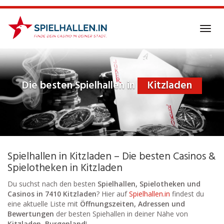
Skip
to
main
Toggl
content
navig
Die besten Spielhallen in
Kitzladen
Spielhallen in Kitzladen – Die besten Casinos &
Spielotheken in Kitzladen
Du suchst nach den besten
Spielhallen, Spielotheken und
Casinos in 7410 Kitzladen
? Hier auf
Spielhallen.in
findest du
eine aktuelle Liste mit
Öffnungszeiten, Adressen und
Bewertungen
der besten Spiehallen in deiner Nähe von
Kitzladen, Burgenland
!