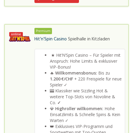
Premium
online
Hit’n’Spin Casino
Spielhalle in
Kitzladen
★ Hit’N’Spin Casino – Für Spieler mit
Anspruch: Hohe Limits & exklusiver
VIP-Bonus!
🔥
Willkommensbonus:
Bis zu
1.200 €/CHF
+ 220 Freispiele für neue
Spieler ✓
🎰 Klassiker wie Sizzling Hot &
weitere Top-Slots von Novoline &
Co.
✓
💎
Highroller willkommen:
Hohe
Einsatzlimits & Schnelle Spins & Kein
Warten ✓
👑 Exklusives VIP-Programm und
Sportwetten mit Top-Quoten