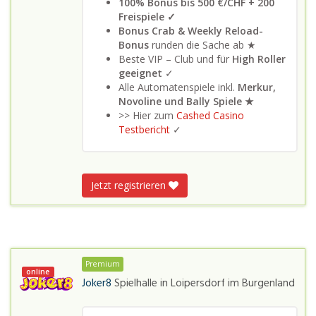
100% Bonus bis 500 €/CHF + 200
Freispiele ✓
Bonus Crab &
Weekly Reload-
Bonus
runden die Sache ab ★
Beste VIP – Club und für
High Roller
geeignet
✓
Alle Automatenspiele inkl.
Merkur,
Novoline und Bally Spiele ★
>> Hier zum
Cashed Casino
Testbericht
✓
Jetzt registrieren
Premium
online
Joker8
Spielhalle in
Loipersdorf im Burgenland