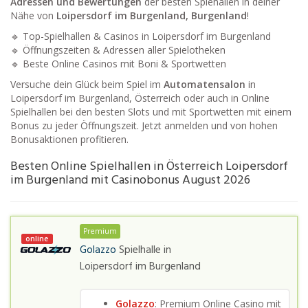
Adressen und Bewertungen
der besten Spiehallen in deiner
Nähe von
Loipersdorf im Burgenland, Burgenland
!
🔹 Top-Spielhallen & Casinos in Loipersdorf im Burgenland
🔹 Öffnungszeiten & Adressen aller Spielotheken
🔹 Beste Online Casinos mit Boni & Sportwetten
Versuche dein Glück beim Spiel im
Automatensalon
in
Loipersdorf im Burgenland, Österreich oder auch in Online
Spielhallen bei den besten Slots und mit Sportwetten mit einem
Bonus zu jeder Öffnungszeit. Jetzt anmelden und von hohen
Bonusaktionen profitieren.
Besten Online Spielhallen in Österreich Loipersdorf
im Burgenland mit Casinobonus August 2026
Premium
online
Golazzo
Spielhalle in
Loipersdorf im Burgenland
Golazzo
: Premium Online Casino mit