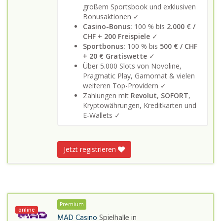
großem Sportsbook und exklusiven
Bonusaktionen ✓
Casino-Bonus:
100 % bis
2.000 € /
CHF + 200 Freispiele
✓
Sportbonus:
100 % bis
500 € / CHF
+ 20 € Gratiswette
✓
Über 5.000 Slots von Novoline,
Pragmatic Play, Gamomat & vielen
weiteren Top-Providern ✓
Zahlungen mit
Revolut
,
SOFORT
,
Kryptowährungen, Kreditkarten und
E-Wallets ✓
Jetzt registrieren
Premium
online
MAD Casino
Spielhalle in