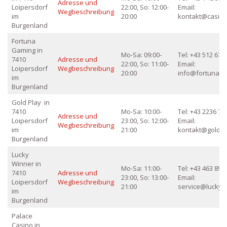
Adresse und
Loipersdorf
22:00, So: 12:00-
Email:
Wegbeschreibung
im
20:00
kontakt@casino
Burgenland
Fortuna
Gaming in
Mo-Sa: 09:00-
Tel: +43 512 678
7410
Adresse und
22:00, So: 11:00-
Email:
Loipersdorf
Wegbeschreibung
20:00
info@fortunaga
im
Burgenland
Gold Play in
7410
Mo-Sa: 10:00-
Tel: +43 2236 78
Adresse und
Loipersdorf
23:00, So: 12:00-
Email:
Wegbeschreibung
im
21:00
kontakt@goldpl
Burgenland
Lucky
Winner in
Mo-Sa: 11:00-
Tel: +43 463 890
7410
Adresse und
23:00, So: 13:00-
Email:
Loipersdorf
Wegbeschreibung
21:00
service@luckyw
im
Burgenland
Palace
Casino in