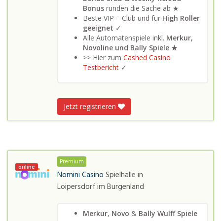
Bonus
runden die Sache ab ★
Beste VIP – Club und für
High Roller
geeignet
✓
Alle Automatenspiele inkl.
Merkur,
Novoline und Bally Spiele ★
>> Hier zum
Cashed Casino
Testbericht
✓
Jetzt registrieren
Premium
online
Nomini Casino
Spielhalle in
Loipersdorf im Burgenland
Merkur
,
Novo
&
Bally Wulff Spiele