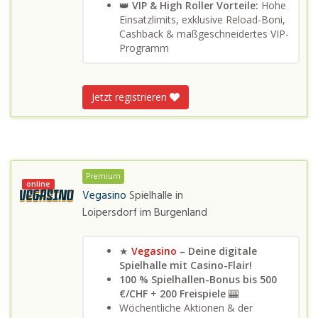
👑
VIP & High Roller Vorteile:
Hohe
Einsatzlimits, exklusive Reload-Boni,
Cashback & maßgeschneidertes VIP-
Programm
Jetzt registrieren
Premium
online
Vegasino
Spielhalle in
Loipersdorf im Burgenland
★
Vegasino
– Deine digitale
Spielhalle mit Casino-Flair!
100 % Spielhallen-Bonus bis 500
€/CHF
+
200 Freispiele
🎰
Wöchentliche Aktionen & der