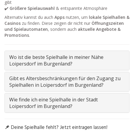
gibt
✔️
Größere Spielauswahl
& entspannte Atmosphäre
Alternativ kannst du auch
Apps
nutzen, um
lokale Spielhallen &
Casinos
zu finden. Diese zeigen dir nicht nur
Öffnungszeiten
und Spielautomaten
, sondern auch
aktuelle Angebote &
Promotions
.
Wo ist die beste Spielhalle in meiner Nähe
Loipersdorf im Burgenland?
Gibt es Altersbeschränkungen für den Zugang zu
Spielhallen in Loipersdorf im Burgenland?
Wie finde ich eine Spielhalle in der Stadt
Loipersdorf im Burgenland?
📌
Deine Spielhalle fehlt? Jetzt eintragen lassen!