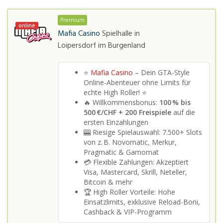
Premium
online
Mafia Casino
Spielhalle in
Loipersdorf im Burgenland
⭐
Mafia Casino
– Dein GTA-Style
Online-Abenteuer ohne Limits für
echte High Roller! ⭐
🔥 Willkommensbonus:
100 % bis
500 €/CHF + 200 Freispiele
auf die
ersten Einzahlungen
🎰 Riesige Spielauswahl: 7.500+ Slots
von z. B. Novomatic, Merkur,
Pragmatic & Gamomat
💳 Flexible Zahlungen: Akzeptiert
Visa, Mastercard, Skrill, Neteller,
Bitcoin & mehr
🏆 High Roller Vorteile: Hohe
Einsatzlimits, exklusive Reload-Boni,
Cashback & VIP-Programm