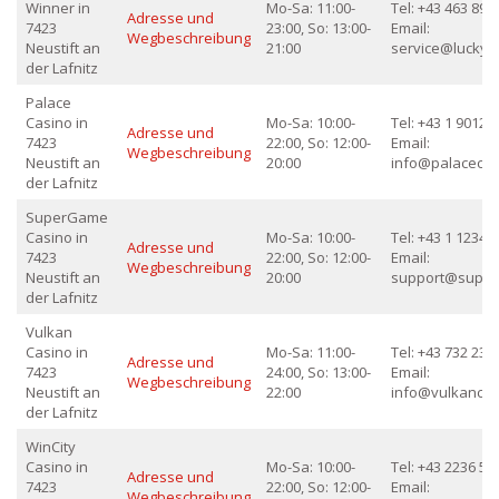
Winner in
Mo-Sa: 11:00-
Tel: +43 463 890
Adresse und
7423
23:00, So: 13:00-
Email:
Wegbeschreibung
Neustift an
21:00
service@luckyw
der Lafnitz
Palace
Casino in
Mo-Sa: 10:00-
Tel: +43 1 90123
Adresse und
7423
22:00, So: 12:00-
Email:
Wegbeschreibung
Neustift an
20:00
info@palacecas
der Lafnitz
SuperGame
Casino in
Mo-Sa: 10:00-
Tel: +43 1 12345
Adresse und
7423
22:00, So: 12:00-
Email:
Wegbeschreibung
Neustift an
20:00
support@super
der Lafnitz
Vulkan
Casino in
Mo-Sa: 11:00-
Tel: +43 732 234
Adresse und
7423
24:00, So: 13:00-
Email:
Wegbeschreibung
Neustift an
22:00
info@vulkancas
der Lafnitz
WinCity
Casino in
Mo-Sa: 10:00-
Tel: +43 2236 56
Adresse und
7423
22:00, So: 12:00-
Email:
Wegbeschreibung