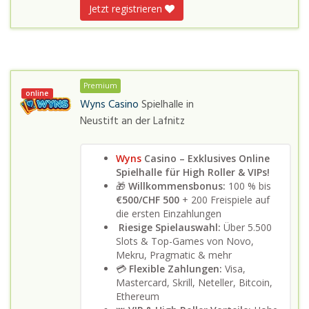
Jetzt registrieren
Premium
online
Wyns Casino
Spielhalle in
Neustift an der Lafnitz
Wyns
Casino – Exklusives Online
Spielhalle für High Roller & VIPs!
🎁
Willkommensbonus:
100 % bis
€500/CHF 500
+ 200 Freispiele auf
die ersten Einzahlungen
Riesige Spielauswahl:
Über 5.500
Slots & Top-Games von Novo,
Mekru, Pragmatic & mehr
💳
Flexible Zahlungen:
Visa,
Mastercard, Skrill, Neteller, Bitcoin,
Ethereum