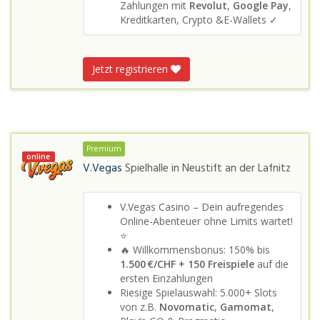
Zahlungen mit
Revolut
,
Google Pay
,
Kreditkarten, Crypto &E-Wallets ✓
Jetzt registrieren
Premium
online
V.Vegas
Spielhalle in
Neustift an der Lafnitz
V.Vegas Casino – Dein aufregendes
Online-Abenteuer ohne Limits wartet!
⭐
🔥 Willkommensbonus: 150% bis
1.500 €/CHF + 150 Freispiele
auf die
ersten Einzahlungen
Riesige Spielauswahl: 5.000+ Slots
von z.B.
Novomatic
,
Gamomat
,