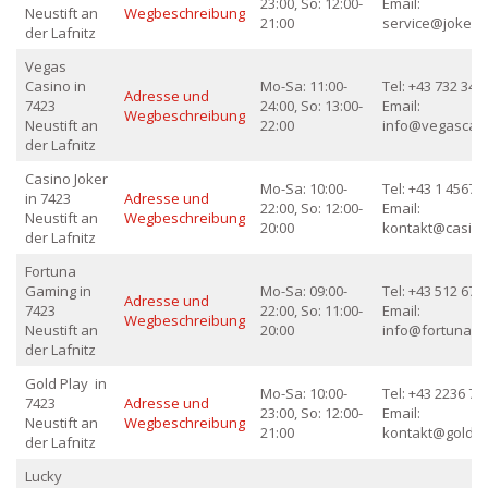
23:00, So: 12:00-
Email:
Neustift an
Wegbeschreibung
21:00
service@jokerca
der Lafnitz
Vegas
Casino in
Mo-Sa: 11:00-
Tel: +43 732 345
Adresse und
7423
24:00, So: 13:00-
Email:
Wegbeschreibung
Neustift an
22:00
info@vegascasi
der Lafnitz
Casino Joker
Mo-Sa: 10:00-
Tel: +43 1 45678
in 7423
Adresse und
22:00, So: 12:00-
Email:
Neustift an
Wegbeschreibung
20:00
kontakt@casino
der Lafnitz
Fortuna
Gaming in
Mo-Sa: 09:00-
Tel: +43 512 678
Adresse und
7423
22:00, So: 11:00-
Email:
Wegbeschreibung
Neustift an
20:00
info@fortunaga
der Lafnitz
Gold Play in
Mo-Sa: 10:00-
Tel: +43 2236 78
7423
Adresse und
23:00, So: 12:00-
Email:
Neustift an
Wegbeschreibung
21:00
kontakt@goldpl
der Lafnitz
Lucky