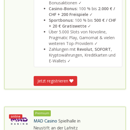
Bonusaktionen ✓
Casino-Bonus:
100 % bis
2.000 € /
CHF + 200 Freispiele
✓
Sportbonus:
100 % bis
500 € / CHF
+ 20 € Gratiswette
✓
Über 5.000 Slots von Novoline,
Pragmatic Play, Gamomat & vielen
weiteren Top-Providern ✓
Zahlungen mit
Revolut
,
SOFORT
,
Kryptowährungen, Kreditkarten und
E-Wallets ✓
Jetzt registrieren
Premium
online
MAD Casino
Spielhalle in
Neustift an der Lafnitz