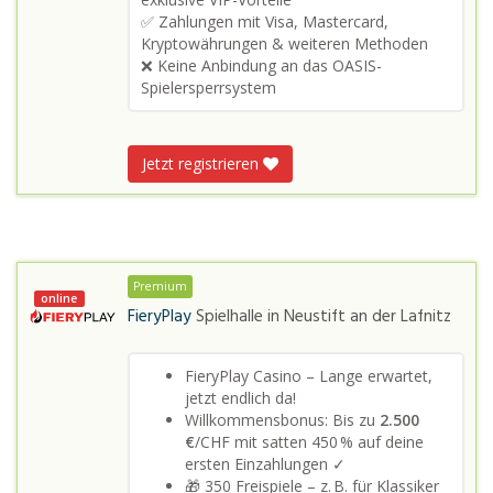
✅ Zahlungen mit Visa, Mastercard,
Kryptowährungen & weiteren Methoden
❌ Keine Anbindung an das OASIS-
Spielersperrsystem
Jetzt registrieren
Premium
online
FieryPlay
Spielhalle in
Neustift an der Lafnitz
FieryPlay Casino – Lange erwartet,
jetzt endlich da!
Willkommensbonus: Bis zu
2.500
€
/CHF mit satten 450 % auf deine
ersten Einzahlungen ✓
🎁 350 Freispiele – z. B. für Klassiker