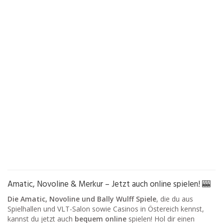
Amatic, Novoline & Merkur – Jetzt auch online spielen! 🎰
Die Amatic, Novoline und Bally Wulff Spiele
, die du aus
Spielhallen und VLT-Salon sowie Casinos in Östereich kennst,
kannst du jetzt auch
bequem online
spielen! Hol dir einen