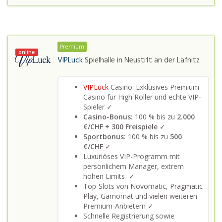
Premium
online
VIPLuck
Spielhalle in
Neustift an der Lafnitz
VIPLuck
Casino: Exklusives Premium-
Casino für High Roller und echte VIP-
Spieler ✓
Casino-Bonus:
100 % bis zu
2.000
€/CHF + 300 Freispiele
✓
Sportbonus:
100 % bis zu
500
€/CHF
✓
Luxuriöses VIP-Programm mit
persönlichem Manager, extrem
hohen Limits ✓
Top-Slots von Novomatic, Pragmatic
Play, Gamomat und vielen weiteren
Premium-Anbietern ✓
Schnelle Registrierung sowie