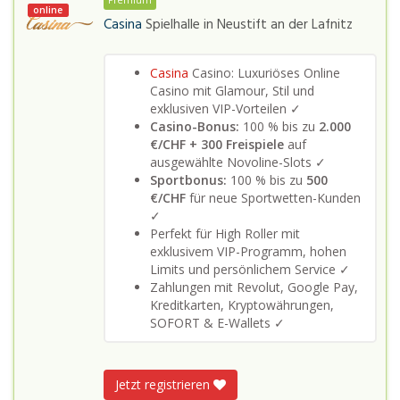
Premium
online
Casina
Spielhalle in
Neustift an der Lafnitz
Casina
Casino: Luxuriöses Online
Casino mit Glamour, Stil und
exklusiven VIP-Vorteilen ✓
Casino-Bonus:
100 % bis zu
2.000
€/CHF + 300 Freispiele
auf
ausgewählte Novoline-Slots ✓
Sportbonus:
100 % bis zu
500
€/CHF
für neue Sportwetten-Kunden
✓
Perfekt für High Roller mit
exklusivem VIP-Programm, hohen
Limits und persönlichem Service ✓
Zahlungen mit Revolut, Google Pay,
Kreditkarten, Kryptowährungen,
SOFORT & E-Wallets ✓
Jetzt registrieren