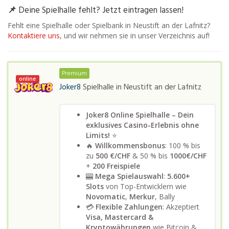
📌
Deine Spielhalle fehlt? Jetzt eintragen lassen!
Fehlt eine Spielhalle oder Spielbank in Neustift an der Lafnitz?
Kontaktiere uns
, und wir nehmen sie in unser Verzeichnis auf!
Premium
online
Joker8
Spielhalle in
Neustift an der Lafnitz
Joker8 Online Spielhalle – Dein
exklusives Casino-Erlebnis ohne
Limits!
⭐
🔥
Willkommensbonus
: 100 % bis
zu
500 €/CHF
& 50 % bis
1000€/CHF
+
200 Freispiele
🎰
Mega Spielauswahl
:
5.600+
Slots
von Top-Entwicklern wie
Novomatic
,
Merkur
, Bally
💳
Flexible Zahlungen
: Akzeptiert
Visa, Mastercard &
Kryptowährungen
wie Bitcoin &