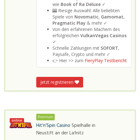
wie
Book of Ra Deluxe
✓
🎰 Riesige Auswahl: Alle beliebten
Spiele von
Novomatic
,
Gamomat
,
Pragmatic Play
& mehr ✓
Von den erfahrenen Machern des
erfolgreichen
VulkanVegas Casinos
✓
Schnelle Zahlungen mit
SOFORT
,
Paysafe, Crypto und mehr ✓
👉 Hier >> zum
FieryPlay Testbericht
Jetzt registrieren
Premium
online
Hit’n’Spin Casino
Spielhalle in
Neustift an der Lafnitz