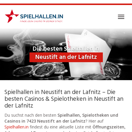
Skip
to
main
Toggl
content
navig
Die besten Spielhallen in
Neustift an der Lafnitz
Spielhallen in Neustift an der Lafnitz – Die
besten Casinos & Spielotheken in Neustift an
der Lafnitz
Du suchst nach den besten
Spielhallen, Spielotheken und
Casinos in 7423 Neustift an der Lafnitz
? Hier auf
Spielhallen.in
findest du eine aktuelle Liste mit
Öffnungszeiten,