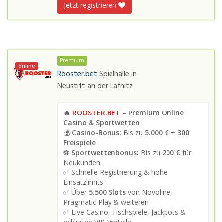
Jetzt registrieren
Premium
online
Rooster.bet
Spielhalle in
Neustift an der Lafnitz
🔥
ROOSTER.BET
– Premium Online
Casino & Sportwetten
💰
Casino-Bonus:
Bis zu
5.000 €
+
300
Freispiele
⚽
Sportwettenbonus:
Bis zu
200 €
für
Neukunden
✅ Schnelle Registrierung & hohe
Einsatzlimits
✅ Über
5.500 Slots
von Novoline,
Pragmatic Play & weiteren
✅ Live Casino, Tischspiele, Jackpots &
exklusive VIP-Vorteile