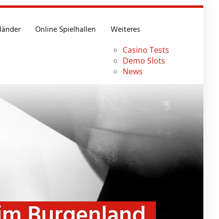
länder
Online Spielhallen
Weiteres
Casino Tests
Demo Slots
News
im Burgenland