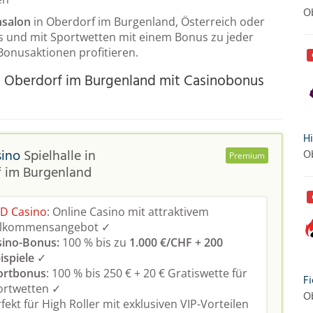
O
salon
in Oberdorf im Burgenland, Österreich oder
ots und mit Sportwetten mit einem Bonus zu jeder
Bonusaktionen profitieren.
ch Oberdorf im Burgenland mit Casinobonus
Hi
ino
Spielhalle in
O
Premium
 im Burgenland
D Casino
: Online Casino mit attraktivem
llkommensangebot ✓
sino-Bonus:
100 % bis zu
1.000 €/CHF + 200
ispiele
✓
ortbonus
: 100 % bis 250 € + 20 € Gratiswette für
Fi
ortwetten ✓
O
fekt für High Roller mit exklusiven VIP-Vorteilen