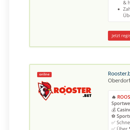
& h
Zah
Üb
Jetzt reg
Rooster.
online
Oberdorf
🔥
ROOS
Sportwe
💰
Casin
⚽
Sport
✅ Schnel
✅ Über