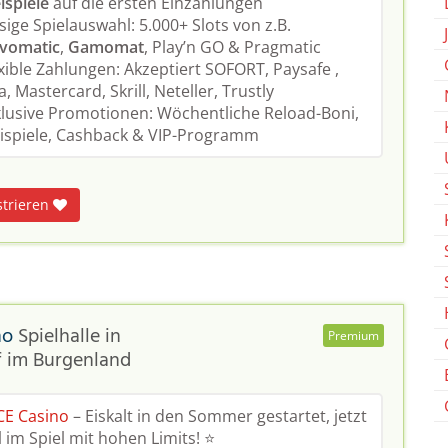
ispiele
auf die ersten Einzahlungen
sige Spielauswahl: 5.000+ Slots von z.B.
vomatic
,
Gamomat
, Play’n GO & Pragmatic
xible Zahlungen: Akzeptiert SOFORT, Paysafe ,
a, Mastercard, Skrill, Neteller, Trustly
lusive Promotionen: Wöchentliche Reload-Boni,
eispiele, Cashback & VIP-Programm
istrieren
no
Spielhalle in
Premium
 im Burgenland
CE Casino
– Eiskalt in den Sommer gestartet, jetzt
l im Spiel mit hohen Limits! ⭐