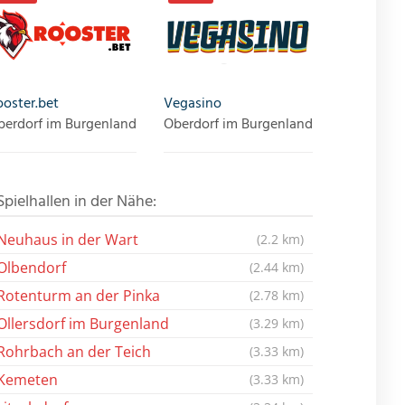
ooster.bet
Vegasino
berdorf im Burgenland
Oberdorf im Burgenland
Spielhallen in der Nähe:
Neuhaus in der Wart
(2.2 km)
Olbendorf
(2.44 km)
Rotenturm an der Pinka
(2.78 km)
Ollersdorf im Burgenland
(3.29 km)
Rohrbach an der Teich
(3.33 km)
Kemeten
(3.33 km)