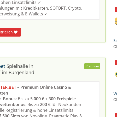
ohen Einsatzlimits ✓
lungen mit Kreditkarten, SOFORT, Crypto,
erweisung & E-Wallets ✓
istrieren
S
O
bet
Spielhalle in
Premium
 im Burgenland
TER.BET
– Premium Online Casino &
tten
W
o-Bonus:
Bis zu
5.000 €
+
300 Freispiele
O
wettenbonus:
Bis zu
200 €
für Neukunden
le Registrierung & hohe Einsatzlimits
5.500 Slots
von Novoline, Pragmatic Play &