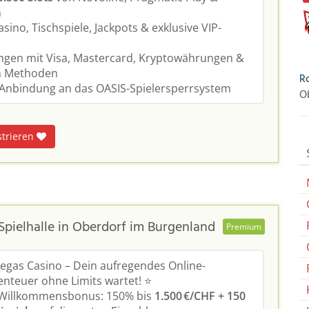
n
asino, Tischspiele, Jackpots & exklusive VIP-
ngen mit Visa, Mastercard, Kryptowährungen &
n Methoden
R
 Anbindung an das OASIS-Spielersperrsystem
O
istrieren
Spielhalle in
Oberdorf im Burgenland
Premium
egas Casino – Dein aufregendes Online-
nteuer ohne Limits wartet! ⭐
 Willkommensbonus: 150% bis
1.500 €/CHF + 150