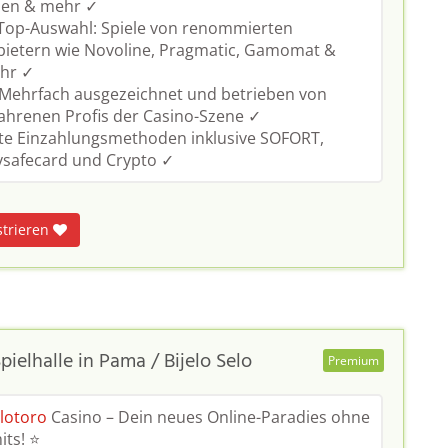
llen & mehr ✓
 Top-Auswahl: Spiele von renommierten
bietern wie Novoline, Pragmatic, Gamomat &
hr ✓
 Mehrfach ausgezeichnet und betrieben von
ahrenen Profis der Casino-Szene ✓
te Einzahlungsmethoden inklusive SOFORT,
ysafecard und Crypto ✓
istrieren
pielhalle in
Pama / Bijelo Selo
Premium
lotoro
Casino – Dein neues Online-Paradies ohne
its! ⭐