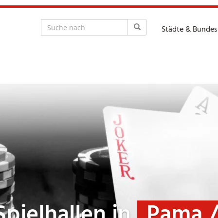
Städte & Bundes
Spielhallen in
Pama / 