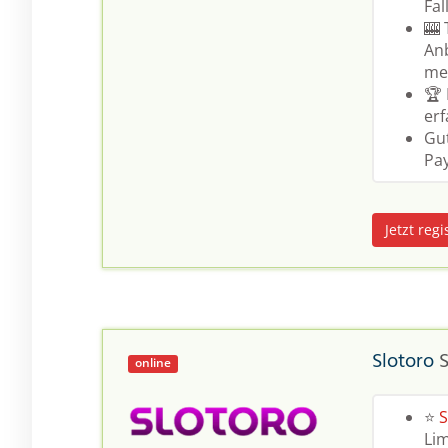
Fa
🎰
An
me
🏆
erf
Gu
Pa
Jetzt reg
Slotoro
S
online
⭐
S
Lim