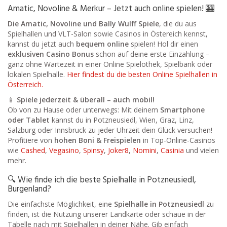
Amatic, Novoline & Merkur – Jetzt auch online spielen! 🎰
Die Amatic, Novoline und Bally Wulff Spiele
, die du aus
Spielhallen und VLT-Salon sowie Casinos in Östereich kennst,
kannst du jetzt auch
bequem online
spielen! Hol dir einen
exklusiven Casino Bonus
schon auf deine erste Einzahlung –
ganz ohne Wartezeit in einer Online Spielothek, Spielbank oder
lokalen Spielhalle.
Hier findest du die besten Online Spielhallen in
Österreich.
📱
Spiele jederzeit & überall – auch mobil!
Ob von zu Hause oder unterwegs: Mit deinem
Smartphone
oder Tablet
kannst du in Potzneusiedl, Wien, Graz, Linz,
Salzburg oder Innsbruck zu jeder Uhrzeit dein Glück versuchen!
Profitiere von
hohen Boni & Freispielen
in Top-Online-Casinos
wie
Cashed
,
Vegasino
,
Spinsy
,
Joker8
,
Nomini
,
Casinia
und vielen
mehr.
🔍 Wie finde ich die beste Spielhalle in Potzneusiedl,
Burgenland?
Die einfachste Möglichkeit, eine
Spielhalle in Potzneusiedl
zu
finden, ist die Nutzung unserer Landkarte oder schaue in der
Tabelle nach mit Spielhallen in deiner Nähe. Gib einfach