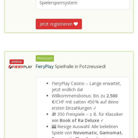
Spielersperrsystem
Jetzt registrieren
Premium
online
FieryPlay
Spielhalle in
Potzneusiedl
FieryPlay Casino – Lange erwartet,
jetzt endlich da!
Willkommensbonus: Bis zu
2.500
€
/CHF mit satten 450 % auf deine
ersten Einzahlungen ✓
🎁 350 Freispiele – z. B. für Klassiker
wie
Book of Ra Deluxe
✓
🎰 Riesige Auswahl: Alle beliebten
Spiele von
Novomatic
,
Gamomat
,