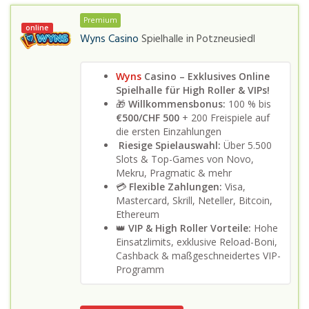
Premium
online
Wyns Casino
Spielhalle in
Potzneusiedl
Wyns
Casino – Exklusives Online
Spielhalle für High Roller & VIPs!
🎁
Willkommensbonus:
100 % bis
€500/CHF 500
+ 200 Freispiele auf
die ersten Einzahlungen
Riesige Spielauswahl:
Über 5.500
Slots & Top-Games von Novo,
Mekru, Pragmatic & mehr
💳
Flexible Zahlungen:
Visa,
Mastercard, Skrill, Neteller, Bitcoin,
Ethereum
👑
VIP & High Roller Vorteile:
Hohe
Einsatzlimits, exklusive Reload-Boni,
Cashback & maßgeschneidertes VIP-
Programm