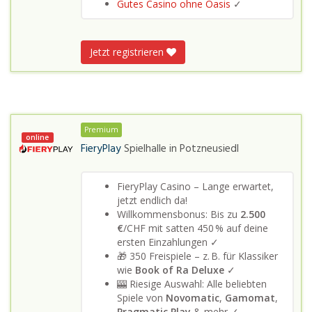
Gutes Casino ohne Oasis
✓
Jetzt registrieren
Premium
online
FieryPlay
Spielhalle in
Potzneusiedl
FieryPlay Casino – Lange erwartet,
jetzt endlich da!
Willkommensbonus: Bis zu
2.500
€
/CHF mit satten 450 % auf deine
ersten Einzahlungen ✓
🎁 350 Freispiele – z. B. für Klassiker
wie
Book of Ra Deluxe
✓
🎰 Riesige Auswahl: Alle beliebten
Spiele von
Novomatic
,
Gamomat
,
Pragmatic Play
& mehr ✓