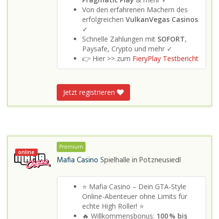
Von den erfahrenen Machern des
erfolgreichen
VulkanVegas Casinos
✓
Schnelle Zahlungen mit
SOFORT
,
Paysafe, Crypto und mehr ✓
👉 Hier >> zum
FieryPlay Testbericht
Jetzt registrieren
Premium
online
Mafia Casino
Spielhalle in
Potzneusiedl
⭐ Mafia Casino – Dein GTA-Style
Online-Abenteuer ohne Limits für
echte High Roller! ⭐
🔥 Willkommensbonus:
100 % bis