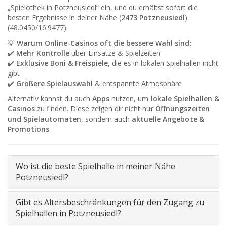
„Spielothek in Potzneusiedl“ ein, und du erhältst sofort die
besten Ergebnisse in deiner Nähe (
2473 Potzneusiedl
)
(48.0450/16.9477).
💡
Warum Online-Casinos oft die bessere Wahl sind:
✔️
Mehr Kontrolle
über Einsätze & Spielzeiten
✔️
Exklusive Boni & Freispiele
, die es in lokalen Spielhallen nicht
gibt
✔️
Größere Spielauswahl
& entspannte Atmosphäre
Alternativ kannst du auch
Apps
nutzen, um
lokale Spielhallen &
Casinos
zu finden. Diese zeigen dir nicht nur
Öffnungszeiten
und Spielautomaten
, sondern auch
aktuelle Angebote &
Promotions
.
Wo ist die beste Spielhalle in meiner Nähe
Potzneusiedl?
Gibt es Altersbeschränkungen für den Zugang zu
Spielhallen in Potzneusiedl?