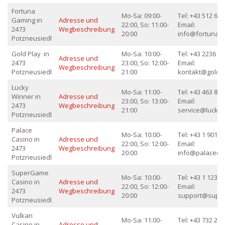
Fortuna
Mo-Sa: 09:00-
Tel: +43 512 678
Gaming in
Adresse und
22:00, So: 11:00-
Email:
2473
Wegbeschreibung
20:00
info@fortunaga
Potzneusiedl
Gold Play in
Mo-Sa: 10:00-
Tel: +43 2236 78
Adresse und
2473
23:00, So: 12:00-
Email:
Wegbeschreibung
Potzneusiedl
21:00
kontakt@goldpl
Lucky
Mo-Sa: 11:00-
Tel: +43 463 890
Winner in
Adresse und
23:00, So: 13:00-
Email:
2473
Wegbeschreibung
21:00
service@luckyw
Potzneusiedl
Palace
Mo-Sa: 10:00-
Tel: +43 1 90123
Casino in
Adresse und
22:00, So: 12:00-
Email:
2473
Wegbeschreibung
20:00
info@palacecas
Potzneusiedl
SuperGame
Mo-Sa: 10:00-
Tel: +43 1 12345
Casino in
Adresse und
22:00, So: 12:00-
Email:
2473
Wegbeschreibung
20:00
support@super
Potzneusiedl
Vulkan
Mo-Sa: 11:00-
Tel: +43 732 234
Casino in
Adresse und