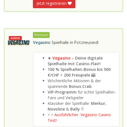
Jetzt registrieren
Premium
online
Vegasino
Spielhalle in
Potzneusiedl
★
Vegasino
– Deine digitale
Spielhalle mit Casino-Flair!
100 % Spielhallen-Bonus bis 500
€/CHF
+
200 Freispiele
🎰
Wöchentliche Aktionen & der
spannende
Bonus Crab
VIP-Programm
für echte Spielhallen-
Fans und Vielspieler
Klassiker der Spielhalle:
Merkur
,
Novoline
&
Bally
🃏
> >
Ausführlicher Vegasino Casino
Test!