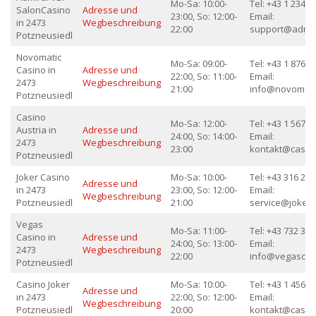
Mo-Sa: 10:00-
Tel: +43 1 23456
SalonCasino
Adresse und
23:00, So: 12:00-
Email:
in 2473
Wegbeschreibung
22:00
support@admira
Potzneusiedl
Novomatic
Mo-Sa: 09:00-
Tel: +43 1 87654
Casino in
Adresse und
22:00, So: 11:00-
Email:
2473
Wegbeschreibung
21:00
info@novomatic
Potzneusiedl
Casino
Mo-Sa: 12:00-
Tel: +43 1 56789
Austria in
Adresse und
24:00, So: 14:00-
Email:
2473
Wegbeschreibung
23:00
kontakt@casino
Potzneusiedl
Joker Casino
Mo-Sa: 10:00-
Tel: +43 316 234
Adresse und
in 2473
23:00, So: 12:00-
Email:
Wegbeschreibung
Potzneusiedl
21:00
service@jokerc
Vegas
Mo-Sa: 11:00-
Tel: +43 732 345
Casino in
Adresse und
24:00, So: 13:00-
Email:
2473
Wegbeschreibung
22:00
info@vegascasi
Potzneusiedl
Casino Joker
Mo-Sa: 10:00-
Tel: +43 1 45678
Adresse und
in 2473
22:00, So: 12:00-
Email:
Wegbeschreibung
Potzneusiedl
20:00
kontakt@casino