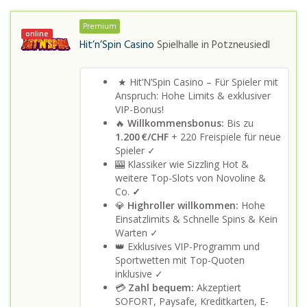
Premium
online
Hit’n’Spin Casino
Spielhalle in
Potzneusiedl
★ Hit’N’Spin Casino – Für Spieler mit
Anspruch: Hohe Limits & exklusiver
VIP-Bonus!
🔥
Willkommensbonus:
Bis zu
1.200 €/CHF
+ 220 Freispiele für neue
Spieler ✓
🎰 Klassiker wie Sizzling Hot &
weitere Top-Slots von Novoline &
Co.
✓
💎
Highroller willkommen:
Hohe
Einsatzlimits & Schnelle Spins & Kein
Warten ✓
👑 Exklusives VIP-Programm und
Sportwetten mit Top-Quoten
inklusive ✓
💳
Zahl bequem:
Akzeptiert
SOFORT, Paysafe, Kreditkarten, E-