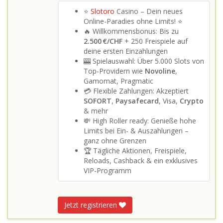
⭐
Slotoro
Casino – Dein neues
Online-Paradies ohne Limits! ⭐
🔥 Willkommensbonus: Bis zu
2.500 €/CHF
+ 250 Freispiele auf
deine ersten Einzahlungen
🎰 Spielauswahl: Über 5.000 Slots von
Top-Providern wie
Novoline
,
Gamomat, Pragmatic
💳 Flexible Zahlungen: Akzeptiert
SOFORT
,
Paysafecard
, Visa,
Crypto
& mehr
💸 High Roller ready: Genieße hohe
Limits bei Ein- & Auszahlungen –
ganz ohne Grenzen
🏆 Tägliche Aktionen, Freispiele,
Reloads, Cashback & ein exklusives
VIP-Programm
Jetzt registrieren