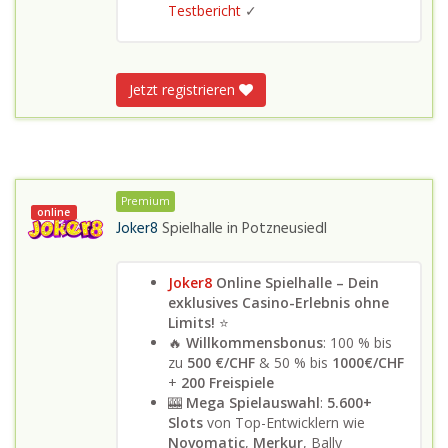
Testbericht
✓
Jetzt registrieren
Premium
online
Joker8
Spielhalle in
Potzneusiedl
Joker8
Online Spielhalle – Dein
exklusives Casino-Erlebnis ohne
Limits!
⭐
🔥
Willkommensbonus
: 100 % bis
zu
500 €/CHF
& 50 % bis
1000€/CHF
+
200 Freispiele
🎰
Mega Spielauswahl
:
5.600+
Slots
von Top-Entwicklern wie
Novomatic
,
Merkur
, Bally