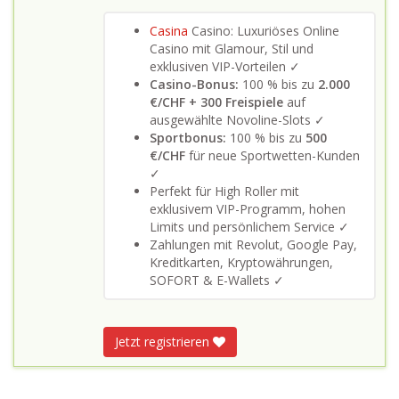
Casina
Casino: Luxuriöses Online
Casino mit Glamour, Stil und
exklusiven VIP-Vorteilen ✓
Casino-Bonus:
100 % bis zu
2.000
€/CHF + 300 Freispiele
auf
ausgewählte Novoline-Slots ✓
Sportbonus:
100 % bis zu
500
€/CHF
für neue Sportwetten-Kunden
✓
Perfekt für High Roller mit
exklusivem VIP-Programm, hohen
Limits und persönlichem Service ✓
Zahlungen mit Revolut, Google Pay,
Kreditkarten, Kryptowährungen,
SOFORT & E-Wallets ✓
Jetzt registrieren