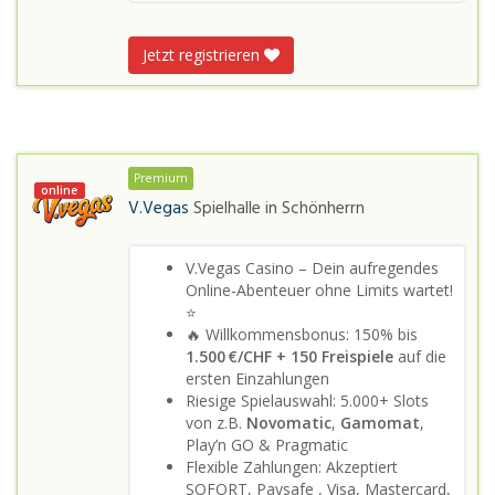
Jetzt registrieren
Premium
online
V.Vegas
Spielhalle in
Schönherrn
V.Vegas Casino – Dein aufregendes
Online-Abenteuer ohne Limits wartet!
⭐
🔥 Willkommensbonus: 150% bis
1.500 €/CHF + 150 Freispiele
auf die
ersten Einzahlungen
Riesige Spielauswahl: 5.000+ Slots
von z.B.
Novomatic
,
Gamomat
,
Play’n GO & Pragmatic
Flexible Zahlungen: Akzeptiert
SOFORT, Paysafe , Visa, Mastercard,