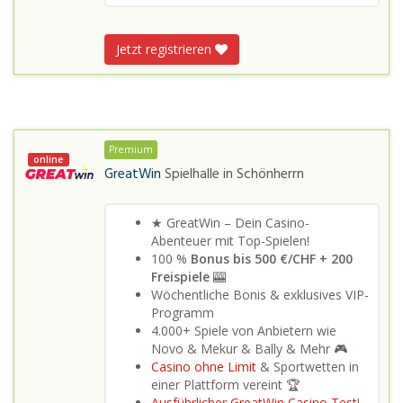
Jetzt registrieren
Premium
online
GreatWin
Spielhalle in
Schönherrn
★ GreatWin – Dein Casino-
Abenteuer mit Top-Spielen!
100 %
Bonus bis 500 €/CHF + 200
Freispiele
🎰
Wöchentliche Bonis & exklusives VIP-
Programm
4.000+ Spiele von Anbietern wie
Novo & Mekur & Bally & Mehr 🎮
Casino ohne Limit
& Sportwetten in
einer Plattform vereint 🏆
Ausführlicher GreatWin Casino Test
!