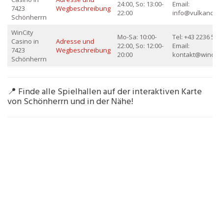
24:00, So: 13:00-
Email:
7423
Wegbeschreibung
22:00
info@vulkancas
Schönherrn
WinCity
Mo-Sa: 10:00-
Tel: +43 2236 56
Casino in
Adresse und
22:00, So: 12:00-
Email:
7423
Wegbeschreibung
20:00
kontakt@wincity
Schönherrn
📍 Finde alle Spielhallen auf der interaktiven Karte
von Schönherrn und in der Nähe!