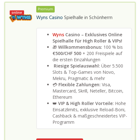
Premium
online
Wyns Casino
Spielhalle in
Schönherrn
Wyns
Casino – Exklusives Online
Spielhalle für High Roller & VIPs!
🎁
Willkommensbonus:
100 % bis
€500/CHF 500
+ 200 Freispiele auf
die ersten Einzahlungen
Riesige Spielauswahl:
Über 5.500
Slots & Top-Games von Novo,
Mekru, Pragmatic & mehr
💳
Flexible Zahlungen:
Visa,
Mastercard, Skrill, Neteller, Bitcoin,
Ethereum
👑
VIP & High Roller Vorteile:
Hohe
Einsatzlimits, exklusive Reload-Boni,
Cashback & maßgeschneidertes VIP-
Programm