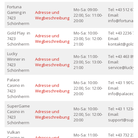
Fortuna
Mo-Sa: 09:00-
Tel: +43 512 678
Gaming in
Adresse und
22:00, So: 11:00-
Email:
7423
Wegbeschreibung
20:00
info@fortunaga
Schönherrn
Gold Play in
Mo-Sa: 10:00-
Tel: +43 2236 78
Adresse und
7423
23:00, So: 12:00-
Email:
Wegbeschreibung
Schönherrn
21:00
kontakt@goldpl
Lucky
Mo-Sa: 11:00-
Tel: +43 463 890
Winner in
Adresse und
23:00, So: 13:00-
Email:
7423
Wegbeschreibung
21:00
service@luckyw
Schönherrn
Palace
Mo-Sa: 10:00-
Tel: +43 1 90123
Casino in
Adresse und
22:00, So: 12:00-
Email:
7423
Wegbeschreibung
20:00
info@palacecas
Schönherrn
SuperGame
Mo-Sa: 10:00-
Tel: +43 1 12345
Casino in
Adresse und
22:00, So: 12:00-
Email:
7423
Wegbeschreibung
20:00
support@super
Schönherrn
Vulkan
Mo-Sa: 11:00-
Tel: +43 732 234
Casino in
Adresse und