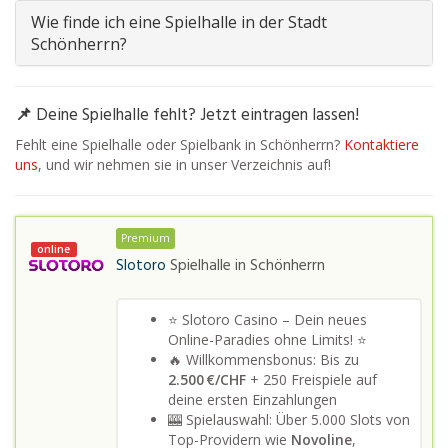
Wie finde ich eine Spielhalle in der Stadt
Schönherrn?
📌
Deine Spielhalle fehlt? Jetzt eintragen lassen!
Fehlt eine Spielhalle oder Spielbank in Schönherrn?
Kontaktiere
uns
, und wir nehmen sie in unser Verzeichnis auf!
Premium
online
Slotoro
Spielhalle in
Schönherrn
⭐ Slotoro Casino – Dein neues
Online-Paradies ohne Limits! ⭐
🔥 Willkommensbonus: Bis zu
2.500 €/CHF
+ 250 Freispiele auf
deine ersten Einzahlungen
🎰 Spielauswahl: Über 5.000 Slots von
Top-Providern wie
Novoline
,