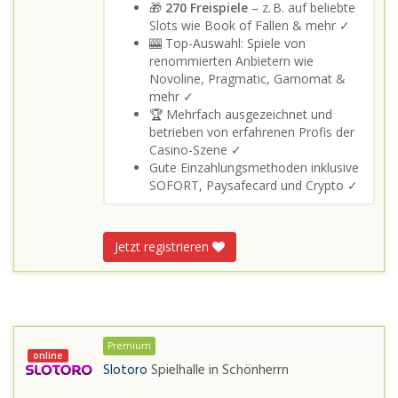
🎁
270 Freispiele
– z. B. auf beliebte
Slots wie Book of Fallen & mehr ✓
🎰 Top-Auswahl: Spiele von
renommierten Anbietern wie
Novoline, Pragmatic, Gamomat &
mehr ✓
🏆 Mehrfach ausgezeichnet und
betrieben von erfahrenen Profis der
Casino-Szene ✓
Gute Einzahlungsmethoden inklusive
SOFORT, Paysafecard und Crypto ✓
Jetzt registrieren
Premium
online
Slotoro
Spielhalle in
Schönherrn