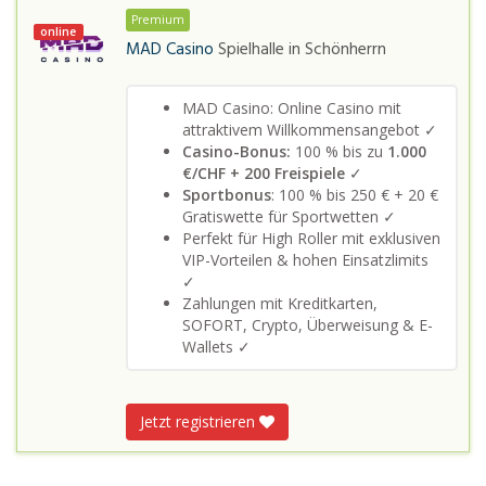
Premium
online
MAD Casino
Spielhalle in
Schönherrn
MAD Casino: Online Casino mit
attraktivem Willkommensangebot ✓
Casino-Bonus:
100 % bis zu
1.000
€/CHF + 200 Freispiele
✓
Sportbonus
: 100 % bis 250 € + 20 €
Gratiswette für Sportwetten ✓
Perfekt für High Roller mit exklusiven
VIP-Vorteilen & hohen Einsatzlimits
✓
Zahlungen mit Kreditkarten,
SOFORT, Crypto, Überweisung & E-
Wallets ✓
Jetzt registrieren