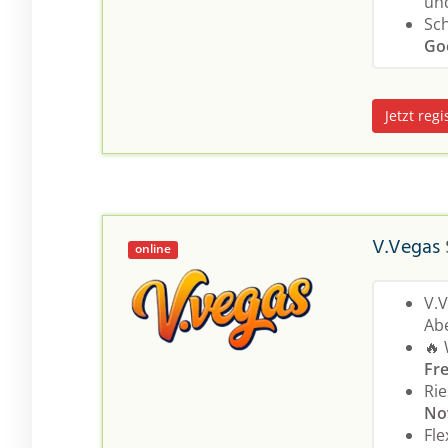
un
Sch
Go
Jetzt reg
V.Vegas
online
V.V
Abe
🔥
Fre
Rie
No
Fle