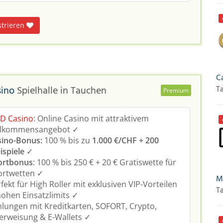
istrieren
C
ino
Spielhalle in
Tauchen
T
Premium
D Casino
: Online Casino mit attraktivem
llkommensangebot ✓
sino-Bonus:
100 % bis zu
1.000 €/CHF + 200
ispiele
✓
ortbonus
: 100 % bis 250 € + 20 € Gratiswette für
ortwetten ✓
M
fekt für High Roller mit exklusiven VIP-Vorteilen
T
ohen Einsatzlimits ✓
lungen mit Kreditkarten, SOFORT, Crypto,
erweisung & E-Wallets ✓