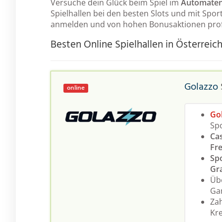
Versuche dein Glück beim Spiel im
Automaten
Spielhallen bei den besten Slots und mit Spor
anmelden und von hohen Bonusaktionen profi
Besten Online Spielhallen in Österrei
Golazzo
online
Go
Sp
Ca
Fre
Sp
Gr
Übe
Ga
Za
Kre