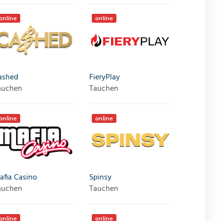
online
online
ashed
FieryPlay
auchen
Tauchen
online
online
afia Casino
Spinsy
auchen
Tauchen
online
online