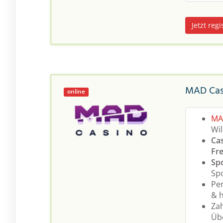
Jetzt reg
MAD Cas
online
MA
Wi
Ca
Fre
Sp
Sp
Per
& h
Zah
Üb