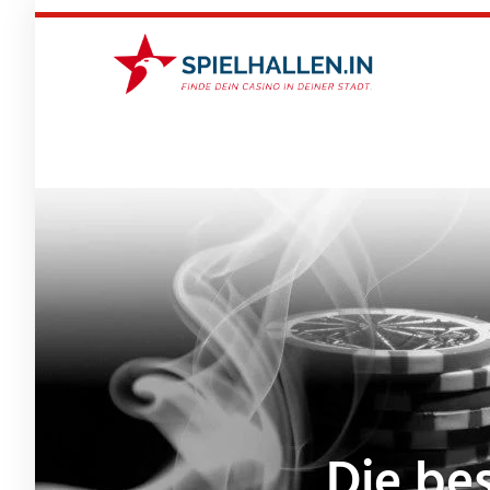
Skip
to
main
content
Die bes