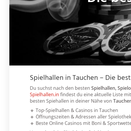
Spielhallen in Tauchen – Die bes
Du suchst nach den besten
Spielhallen, Spie
Spielhallen.in
findest du eine aktuelle Liste mi
besten Spiehallen in deiner Nähe von
Tauchen
🔹 Top-Spielhallen & Casinos in Tauchen
🔹 Öffnungszeiten & Adressen aller Spielothe
🔹 Beste Online Casinos mit Boni & Sportwett