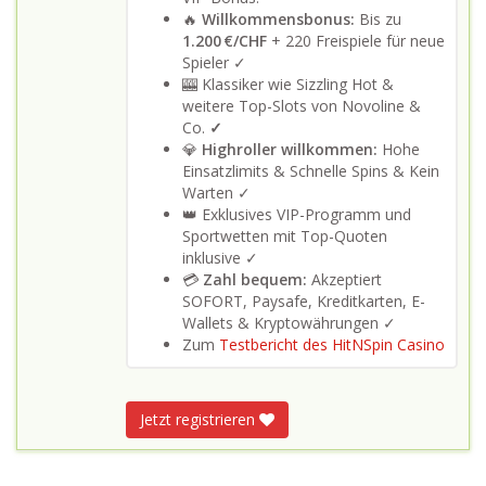
🔥
Willkommensbonus:
Bis zu
1.200 €/CHF
+ 220 Freispiele für neue
Spieler ✓
🎰 Klassiker wie Sizzling Hot &
weitere Top-Slots von Novoline &
Co.
✓
💎
Highroller willkommen:
Hohe
Einsatzlimits & Schnelle Spins & Kein
Warten ✓
👑 Exklusives VIP-Programm und
Sportwetten mit Top-Quoten
inklusive ✓
💳
Zahl bequem:
Akzeptiert
SOFORT, Paysafe, Kreditkarten, E-
Wallets & Kryptowährungen ✓
Zum
Testbericht des HitNSpin Casino
Jetzt registrieren