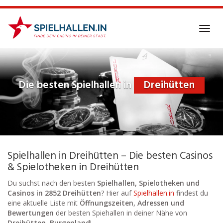
Skip
to
main
Toggl
content
navig
Die besten Spielhallen in
Dreihütten
Spielhallen in Dreihütten – Die besten Casinos
& Spielotheken in Dreihütten
Du suchst nach den besten
Spielhallen, Spielotheken und
Casinos in 2852 Dreihütten
? Hier auf
Spielhallen.in
findest du
eine aktuelle Liste mit
Öffnungszeiten, Adressen und
Bewertungen
der besten Spiehallen in deiner Nähe von
Dreihütten, Burgenland
!