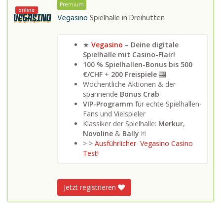
Premium
online
Vegasino
Spielhalle in
Dreihütten
★
Vegasino
– Deine digitale
Spielhalle mit Casino-Flair!
100 % Spielhallen-Bonus bis 500
€/CHF
+
200 Freispiele
🎰
Wöchentliche Aktionen & der
spannende
Bonus Crab
VIP-Programm
für echte Spielhallen-
Fans und Vielspieler
Klassiker der Spielhalle:
Merkur
,
Novoline
&
Bally
🃏
> >
Ausführlicher Vegasino Casino
Test!
Jetzt registrieren