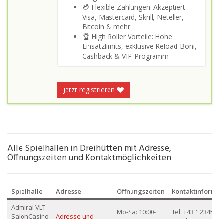
💳 Flexible Zahlungen: Akzeptiert
Visa, Mastercard, Skrill, Neteller,
Bitcoin & mehr
🏆 High Roller Vorteile: Hohe
Einsatzlimits, exklusive Reload-Boni,
Cashback & VIP-Programm
Jetzt registrieren
Alle Spielhallen in Dreihütten mit Adresse,
Öffnungszeiten und Kontaktmöglichkeiten
Spielhalle
Adresse
Öffnungszeiten
Kontaktinform
Admiral VLT-
Mo-Sa: 10:00-
Tel: +43 1 23456
SalonCasino
Adresse und