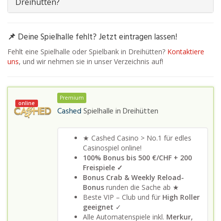
Dreihütten?
📌
Deine Spielhalle fehlt? Jetzt eintragen lassen!
Fehlt eine Spielhalle oder Spielbank in Dreihütten?
Kontaktiere
uns
, und wir nehmen sie in unser Verzeichnis auf!
Premium
online
Cashed
Spielhalle in
Dreihütten
★ Cashed Casino > No.1 für edles
Casinospiel online!
100% Bonus bis 500 €/CHF + 200
Freispiele ✓
Bonus Crab &
Weekly Reload-
Bonus
runden die Sache ab ★
Beste VIP – Club und für
High Roller
geeignet
✓
Alle Automatenspiele inkl.
Merkur,