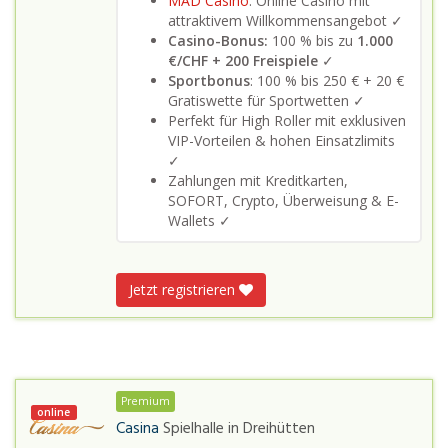
MAD Casino
: Online Casino mit
attraktivem Willkommensangebot ✓
Casino-Bonus:
100 % bis zu
1.000
€/CHF + 200 Freispiele
✓
Sportbonus
: 100 % bis 250 € + 20 €
Gratiswette für Sportwetten ✓
Perfekt für High Roller mit exklusiven
VIP-Vorteilen & hohen Einsatzlimits
✓
Zahlungen mit Kreditkarten,
SOFORT, Crypto, Überweisung & E-
Wallets ✓
Jetzt registrieren
Premium
online
Casina
Spielhalle in
Dreihütten