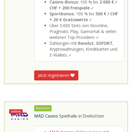
Casino-Bonus:
100 % bis
2.000 € /
CHF + 200 Freispiele
✓
Sportbonus:
100 % bis
500 € / CHF
+ 20 € Gratiswette
✓
Über 5.000 Slots von Novoline,
Pragmatic Play, Gamomat & vielen
weiteren Top-Providern ✓
Zahlungen mit
Revolut
,
SOFORT
,
Kryptowährungen, Kreditkarten und
E-Wallets ✓
Jetzt registrieren
Premium
online
MAD Casino
Spielhalle in
Dreihütten