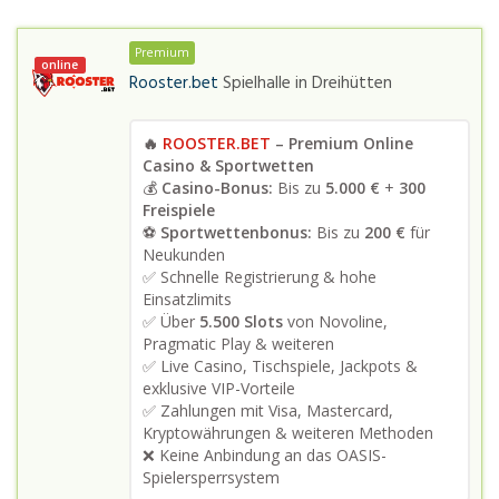
Premium
online
Rooster.bet
Spielhalle in
Dreihütten
🔥
ROOSTER.BET
– Premium Online
Casino & Sportwetten
💰
Casino-Bonus:
Bis zu
5.000 €
+
300
Freispiele
⚽
Sportwettenbonus:
Bis zu
200 €
für
Neukunden
✅ Schnelle Registrierung & hohe
Einsatzlimits
✅ Über
5.500 Slots
von Novoline,
Pragmatic Play & weiteren
✅ Live Casino, Tischspiele, Jackpots &
exklusive VIP-Vorteile
✅ Zahlungen mit Visa, Mastercard,
Kryptowährungen & weiteren Methoden
❌ Keine Anbindung an das OASIS-
Spielersperrsystem