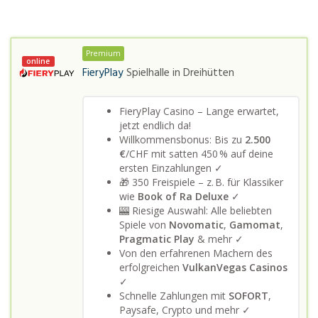
Premium
online
FieryPlay
Spielhalle in
Dreihütten
FieryPlay Casino – Lange erwartet,
jetzt endlich da!
Willkommensbonus: Bis zu
2.500
€
/CHF mit satten 450 % auf deine
ersten Einzahlungen ✓
🎁 350 Freispiele – z. B. für Klassiker
wie
Book of Ra Deluxe
✓
🎰 Riesige Auswahl: Alle beliebten
Spiele von
Novomatic
,
Gamomat
,
Pragmatic Play
& mehr ✓
Von den erfahrenen Machern des
erfolgreichen
VulkanVegas Casinos
✓
Schnelle Zahlungen mit
SOFORT
,
Paysafe, Crypto und mehr ✓