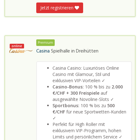
Jetzt registrieren
Premium
online
Casina
Spielhalle in
Dreihütten
Casina Casino: Luxuriöses Online
Casino mit Glamour, Stil und
exklusiven VIP-Vorteilen ✓
Casino-Bonus:
100 % bis zu
2.000
€/CHF + 300 Freispiele
auf
ausgewählte Novoline-Slots ✓
Sportbonus:
100 % bis zu
500
€/CHF
für neue Sportwetten-Kunden
✓
Perfekt für High Roller mit
exklusivem VIP-Programm, hohen
Limits und persönlichem Service ✓