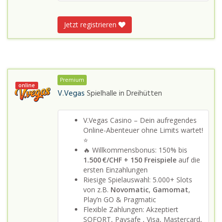
Jetzt registrieren
Premium
online
V.Vegas
Spielhalle in
Dreihütten
V.Vegas Casino – Dein aufregendes
Online-Abenteuer ohne Limits wartet!
⭐
🔥 Willkommensbonus: 150% bis
1.500 €/CHF + 150 Freispiele
auf die
ersten Einzahlungen
Riesige Spielauswahl: 5.000+ Slots
von z.B.
Novomatic
,
Gamomat
,
Play’n GO & Pragmatic
Flexible Zahlungen: Akzeptiert
SOFORT, Paysafe , Visa, Mastercard,