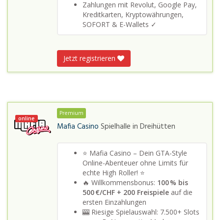
Zahlungen mit Revolut, Google Pay,
Kreditkarten, Kryptowährungen,
SOFORT & E-Wallets ✓
Jetzt registrieren
Premium
online
Mafia Casino
Spielhalle in
Dreihütten
⭐ Mafia Casino – Dein GTA-Style
Online-Abenteuer ohne Limits für
echte High Roller! ⭐
🔥 Willkommensbonus:
100 % bis
500 €/CHF + 200 Freispiele
auf die
ersten Einzahlungen
🎰 Riesige Spielauswahl: 7.500+ Slots