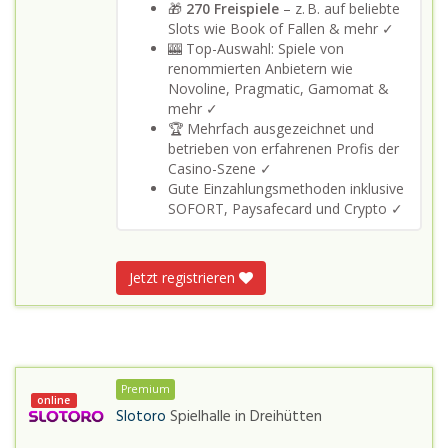
🎁
270 Freispiele
– z. B. auf beliebte
Slots wie Book of Fallen & mehr ✓
🎰 Top-Auswahl: Spiele von
renommierten Anbietern wie
Novoline, Pragmatic, Gamomat &
mehr ✓
🏆 Mehrfach ausgezeichnet und
betrieben von erfahrenen Profis der
Casino-Szene ✓
Gute Einzahlungsmethoden inklusive
SOFORT, Paysafecard und Crypto ✓
Jetzt registrieren
Premium
online
Slotoro
Spielhalle in
Dreihütten