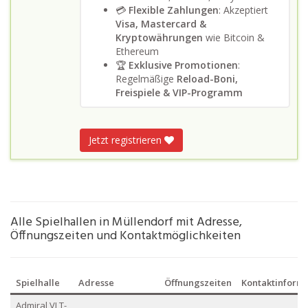
💳
Flexible Zahlungen
: Akzeptiert
Visa, Mastercard &
Kryptowährungen
wie Bitcoin &
Ethereum
🏆
Exklusive Promotionen
:
Regelmäßige
Reload-Boni,
Freispiele & VIP-Programm
Jetzt registrieren
Alle Spielhallen in Müllendorf mit Adresse,
Öffnungszeiten und Kontaktmöglichkeiten
Spielhalle
Adresse
Öffnungszeiten
Kontaktinform
Admiral VLT-