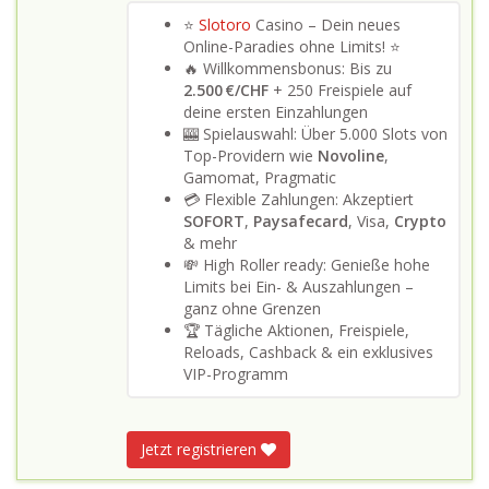
⭐
Slotoro
Casino – Dein neues
Online-Paradies ohne Limits! ⭐
🔥 Willkommensbonus: Bis zu
2.500 €/CHF
+ 250 Freispiele auf
deine ersten Einzahlungen
🎰 Spielauswahl: Über 5.000 Slots von
Top-Providern wie
Novoline
,
Gamomat, Pragmatic
💳 Flexible Zahlungen: Akzeptiert
SOFORT
,
Paysafecard
, Visa,
Crypto
& mehr
💸 High Roller ready: Genieße hohe
Limits bei Ein- & Auszahlungen –
ganz ohne Grenzen
🏆 Tägliche Aktionen, Freispiele,
Reloads, Cashback & ein exklusives
VIP-Programm
Jetzt registrieren