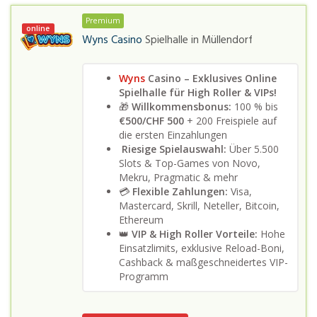
Premium
online
Wyns Casino
Spielhalle in
Müllendorf
Wyns
Casino – Exklusives Online
Spielhalle für High Roller & VIPs!
🎁
Willkommensbonus:
100 % bis
€500/CHF 500
+ 200 Freispiele auf
die ersten Einzahlungen
Riesige Spielauswahl:
Über 5.500
Slots & Top-Games von Novo,
Mekru, Pragmatic & mehr
💳
Flexible Zahlungen:
Visa,
Mastercard, Skrill, Neteller, Bitcoin,
Ethereum
👑
VIP & High Roller Vorteile:
Hohe
Einsatzlimits, exklusive Reload-Boni,
Cashback & maßgeschneidertes VIP-
Programm