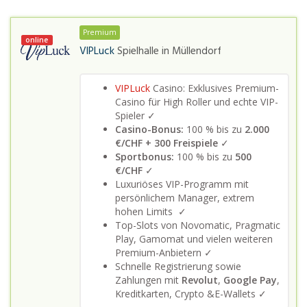
Premium
online
VIPLuck
Spielhalle in
Müllendorf
VIPLuck
Casino: Exklusives Premium-
Casino für High Roller und echte VIP-
Spieler ✓
Casino-Bonus:
100 % bis zu
2.000
€/CHF + 300 Freispiele
✓
Sportbonus:
100 % bis zu
500
€/CHF
✓
Luxuriöses VIP-Programm mit
persönlichem Manager, extrem
hohen Limits ✓
Top-Slots von Novomatic, Pragmatic
Play, Gamomat und vielen weiteren
Premium-Anbietern ✓
Schnelle Registrierung sowie
Zahlungen mit
Revolut
,
Google Pay
,
Kreditkarten, Crypto &E-Wallets ✓