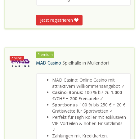
Jetzt registrieren
Premium
online
MAD Casino
Spielhalle in
Müllendorf
MAD Casino: Online Casino mit
attraktivem Willkommensangebot ✓
Casino-Bonus:
100 % bis zu
1.000
€/CHF + 200 Freispiele
✓
Sportbonus
: 100 % bis 250 € + 20 €
Gratiswette für Sportwetten ✓
Perfekt für High Roller mit exklusiven
VIP-Vorteilen & hohen Einsatzlimits
✓
Zahlungen mit Kreditkarten,