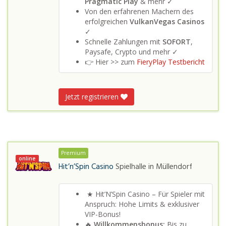
Pragmatic Play
& mehr ✓
Von den erfahrenen Machern des
erfolgreichen
VulkanVegas Casinos
✓
Schnelle Zahlungen mit
SOFORT
,
Paysafe, Crypto und mehr ✓
👉 Hier >> zum
FieryPlay Testbericht
Jetzt registrieren
Premium
online
Hit’n’Spin Casino
Spielhalle in
Müllendorf
★ Hit’N’Spin Casino – Für Spieler mit
Anspruch: Hohe Limits & exklusiver
VIP-Bonus!
🔥
Willkommensbonus:
Bis zu