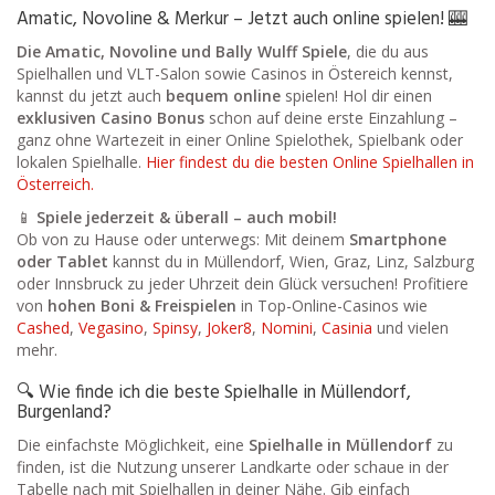
Amatic, Novoline & Merkur – Jetzt auch online spielen! 🎰
Die Amatic, Novoline und Bally Wulff Spiele
, die du aus
Spielhallen und VLT-Salon sowie Casinos in Östereich kennst,
kannst du jetzt auch
bequem online
spielen! Hol dir einen
exklusiven Casino Bonus
schon auf deine erste Einzahlung –
ganz ohne Wartezeit in einer Online Spielothek, Spielbank oder
lokalen Spielhalle.
Hier findest du die besten Online Spielhallen in
Österreich.
📱
Spiele jederzeit & überall – auch mobil!
Ob von zu Hause oder unterwegs: Mit deinem
Smartphone
oder Tablet
kannst du in Müllendorf, Wien, Graz, Linz, Salzburg
oder Innsbruck zu jeder Uhrzeit dein Glück versuchen! Profitiere
von
hohen Boni & Freispielen
in Top-Online-Casinos wie
Cashed
,
Vegasino
,
Spinsy
,
Joker8
,
Nomini
,
Casinia
und vielen
mehr.
🔍 Wie finde ich die beste Spielhalle in Müllendorf,
Burgenland?
Die einfachste Möglichkeit, eine
Spielhalle in Müllendorf
zu
finden, ist die Nutzung unserer Landkarte oder schaue in der
Tabelle nach mit Spielhallen in deiner Nähe. Gib einfach