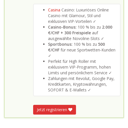
Casina
Casino: Luxuriöses Online
Casino mit Glamour, Stil und
exklusiven VIP-Vorteilen ✓
Casino-Bonus:
100 % bis zu
2.000
€/CHF + 300 Freispiele
auf
ausgewählte Novoline-Slots ✓
Sportbonus:
100 % bis zu
500
€/CHF
für neue Sportwetten-Kunden
✓
Perfekt für High Roller mit
exklusivem VIP-Programm, hohen
Limits und persönlichem Service ✓
Zahlungen mit Revolut, Google Pay,
Kreditkarten, Kryptowährungen,
SOFORT & E-Wallets ✓
Jetzt registrieren