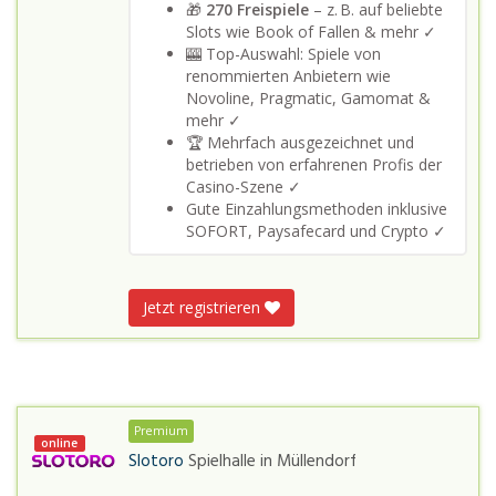
🎁
270 Freispiele
– z. B. auf beliebte
Slots wie Book of Fallen & mehr ✓
🎰 Top-Auswahl: Spiele von
renommierten Anbietern wie
Novoline, Pragmatic, Gamomat &
mehr ✓
🏆 Mehrfach ausgezeichnet und
betrieben von erfahrenen Profis der
Casino-Szene ✓
Gute Einzahlungsmethoden inklusive
SOFORT, Paysafecard und Crypto ✓
Jetzt registrieren
Premium
online
Slotoro
Spielhalle in
Müllendorf