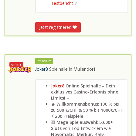
Testbericht
✓
Jetzt registrieren
Premium
online
Joker8
Spielhalle in
Müllendorf
Joker8
Online Spielhalle – Dein
exklusives Casino-Erlebnis ohne
Limits!
⭐
🔥
Willkommensbonus
: 100 % bis
zu
500 €/CHF
& 50 % bis
1000€/CHF
+
200 Freispiele
🎰
Mega Spielauswahl
:
5.600+
Slots
von Top-Entwicklern wie
Novomatic
,
Merkur
, Bally