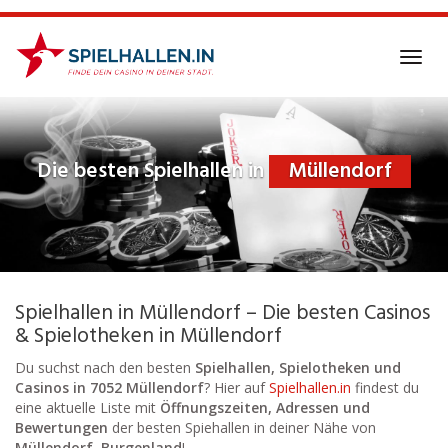
Skip
to
main
Toggl
content
navig
Die besten Spielhallen in
Müllendorf
Spielhallen in Müllendorf – Die besten Casinos
& Spielotheken in Müllendorf
Du suchst nach den besten
Spielhallen, Spielotheken und
Casinos in 7052 Müllendorf
? Hier auf
Spielhallen.in
findest du
eine aktuelle Liste mit
Öffnungszeiten, Adressen und
Bewertungen
der besten Spiehallen in deiner Nähe von
Müllendorf, Burgenland
!