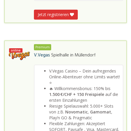
Jetzt registrieren
Premium
online
V.Vegas
Spielhalle in
Müllendorf
V.Vegas Casino – Dein aufregendes
Online-Abenteuer ohne Limits wartet!
⭐
🔥 Willkommensbonus: 150% bis
1.500 €/CHF + 150 Freispiele
auf die
ersten Einzahlungen
Riesige Spielauswahl: 5.000+ Slots
von z.B.
Novomatic
,
Gamomat
,
Play’n GO & Pragmatic
Flexible Zahlungen: Akzeptiert
SOFORT, Paysafe , Visa, Mastercard,