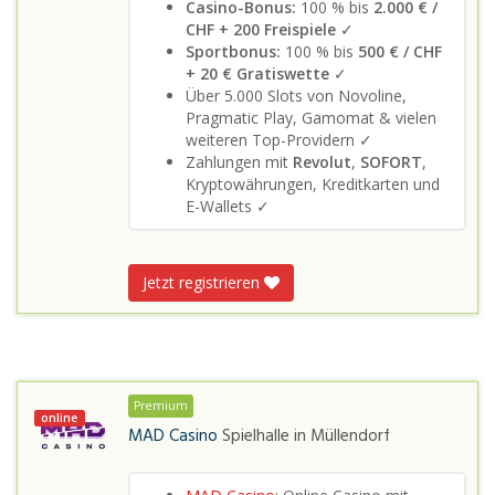
Casino-Bonus:
100 % bis
2.000 € /
CHF + 200 Freispiele
✓
Sportbonus:
100 % bis
500 € / CHF
+ 20 € Gratiswette
✓
Über 5.000 Slots von Novoline,
Pragmatic Play, Gamomat & vielen
weiteren Top-Providern ✓
Zahlungen mit
Revolut
,
SOFORT
,
Kryptowährungen, Kreditkarten und
E-Wallets ✓
Jetzt registrieren
Premium
online
MAD Casino
Spielhalle in
Müllendorf