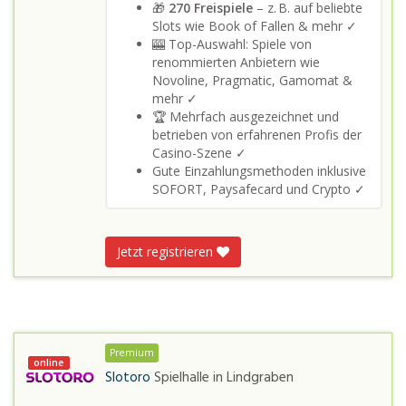
🎁
270 Freispiele
– z. B. auf beliebte
Slots wie Book of Fallen & mehr ✓
🎰 Top-Auswahl: Spiele von
renommierten Anbietern wie
Novoline, Pragmatic, Gamomat &
mehr ✓
🏆 Mehrfach ausgezeichnet und
betrieben von erfahrenen Profis der
Casino-Szene ✓
Gute Einzahlungsmethoden inklusive
SOFORT, Paysafecard und Crypto ✓
Jetzt registrieren
Premium
online
Slotoro
Spielhalle in
Lindgraben