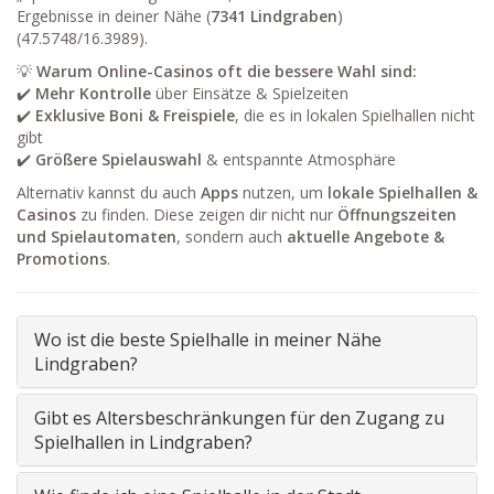
Ergebnisse in deiner Nähe (
7341 Lindgraben
)
(47.5748/16.3989).
💡
Warum Online-Casinos oft die bessere Wahl sind:
✔️
Mehr Kontrolle
über Einsätze & Spielzeiten
✔️
Exklusive Boni & Freispiele
, die es in lokalen Spielhallen nicht
gibt
✔️
Größere Spielauswahl
& entspannte Atmosphäre
Alternativ kannst du auch
Apps
nutzen, um
lokale Spielhallen &
Casinos
zu finden. Diese zeigen dir nicht nur
Öffnungszeiten
und Spielautomaten
, sondern auch
aktuelle Angebote &
Promotions
.
Wo ist die beste Spielhalle in meiner Nähe
Lindgraben?
Gibt es Altersbeschränkungen für den Zugang zu
Spielhallen in Lindgraben?