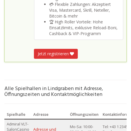
💳 Flexible Zahlungen: Akzeptiert
Visa, Mastercard, Skrill, Neteller,
Bitcoin & mehr
🏆 High Roller Vorteile: Hohe
Einsatzlimits, exklusive Reload-Boni,
Cashback & VIP-Programm
Jetzt registrieren
Alle Spielhallen in Lindgraben mit Adresse,
Öffnungszeiten und Kontaktmöglichkeiten
Spielhalle
Adresse
Öffnungszeiten
Kontaktinform
Admiral VLT-
Mo-Sa: 10:00-
Tel: +43 1 23456
SalonCasino
Adresse und