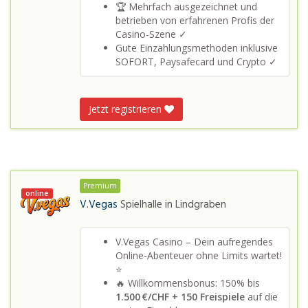
🏆 Mehrfach ausgezeichnet und
betrieben von erfahrenen Profis der
Casino-Szene ✓
Gute Einzahlungsmethoden inklusive
SOFORT, Paysafecard und Crypto ✓
Jetzt registrieren
Premium
online
V.Vegas
Spielhalle in
Lindgraben
V.Vegas Casino – Dein aufregendes
Online-Abenteuer ohne Limits wartet!
⭐
🔥 Willkommensbonus: 150% bis
1.500 €/CHF + 150 Freispiele
auf die