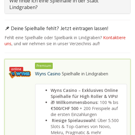
Wie finde ich eine Spielhalle in der Stadt
Lindgraben?
📌
Deine Spielhalle fehlt? Jetzt eintragen lassen!
Fehlt eine Spielhalle oder Spielbank in Lindgraben?
Kontaktiere
uns
, und wir nehmen sie in unser Verzeichnis auf!
Premium
online
Wyns Casino
Spielhalle in
Lindgraben
Wyns Casino – Exklusives Online
Spielhalle für High Roller & VIPs!
🎁
Willkommensbonus:
100 % bis
€500/CHF 500
+ 200 Freispiele auf
die ersten Einzahlungen
Riesige Spielauswahl:
Über 5.500
Slots & Top-Games von Novo,
Mekru, Pragmatic & mehr