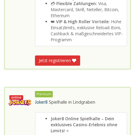
💳
Flexible Zahlungen:
Visa,
Mastercard, Skrill, Neteller, Bitcoin,
Ethereum
👑
VIP & High Roller Vorteile:
Hohe
Einsatzlimits, exklusive Reload-Boni,
Cashback & maßgeschneidertes VIP-
Programm
Jetzt registrieren
Premium
online
Joker8
Spielhalle in
Lindgraben
Joker8 Online Spielhalle – Dein
exklusives Casino-Erlebnis ohne
Limits!
⭐