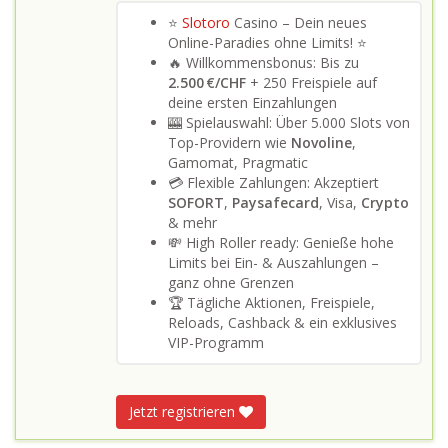
⭐
Slotoro
Casino – Dein neues
Online-Paradies ohne Limits! ⭐
🔥 Willkommensbonus: Bis zu
2.500 €/CHF
+ 250 Freispiele auf
deine ersten Einzahlungen
🎰 Spielauswahl: Über 5.000 Slots von
Top-Providern wie
Novoline
,
Gamomat, Pragmatic
💳 Flexible Zahlungen: Akzeptiert
SOFORT
,
Paysafecard
, Visa,
Crypto
& mehr
💸 High Roller ready: Genieße hohe
Limits bei Ein- & Auszahlungen –
ganz ohne Grenzen
🏆 Tägliche Aktionen, Freispiele,
Reloads, Cashback & ein exklusives
VIP-Programm
Jetzt registrieren