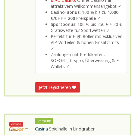
MAD Casino
: Online Casino mit
attraktivem Willkommensangebot ✓
Casino-Bonus:
100 % bis zu
1.000
€/CHF + 200 Freispiele
✓
Sportbonus
: 100 % bis 250 € + 20 €
Gratiswette für Sportwetten ✓
Perfekt für High Roller mit exklusiven
VIP-Vorteilen & hohen Einsatzlimits
✓
Zahlungen mit Kreditkarten,
SOFORT, Crypto, Überweisung & E-
Wallets ✓
Jetzt registrieren
Premium
online
Casina
Spielhalle in
Lindgraben