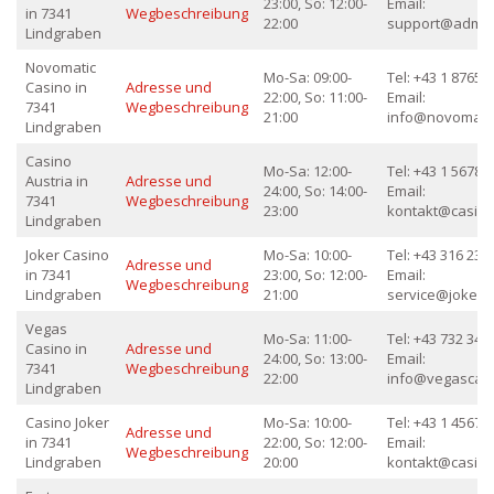
23:00, So: 12:00-
Email:
in 7341
Wegbeschreibung
22:00
support@admira
Lindgraben
Novomatic
Mo-Sa: 09:00-
Tel: +43 1 87654
Casino in
Adresse und
22:00, So: 11:00-
Email:
7341
Wegbeschreibung
21:00
info@novomatic
Lindgraben
Casino
Mo-Sa: 12:00-
Tel: +43 1 56789
Austria in
Adresse und
24:00, So: 14:00-
Email:
7341
Wegbeschreibung
23:00
kontakt@casino
Lindgraben
Joker Casino
Mo-Sa: 10:00-
Tel: +43 316 234
Adresse und
in 7341
23:00, So: 12:00-
Email:
Wegbeschreibung
Lindgraben
21:00
service@jokerca
Vegas
Mo-Sa: 11:00-
Tel: +43 732 345
Casino in
Adresse und
24:00, So: 13:00-
Email:
7341
Wegbeschreibung
22:00
info@vegascasi
Lindgraben
Casino Joker
Mo-Sa: 10:00-
Tel: +43 1 45678
Adresse und
in 7341
22:00, So: 12:00-
Email:
Wegbeschreibung
Lindgraben
20:00
kontakt@casino