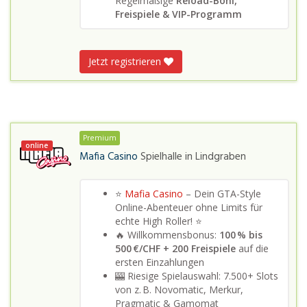
Regelmäßige
Reload-Boni,
Freispiele & VIP-Programm
Jetzt registrieren
Premium
online
Mafia Casino
Spielhalle in
Lindgraben
⭐
Mafia Casino
– Dein GTA-Style
Online-Abenteuer ohne Limits für
echte High Roller! ⭐
🔥 Willkommensbonus:
100 % bis
500 €/CHF + 200 Freispiele
auf die
ersten Einzahlungen
🎰 Riesige Spielauswahl: 7.500+ Slots
von z. B. Novomatic, Merkur,
Pragmatic & Gamomat