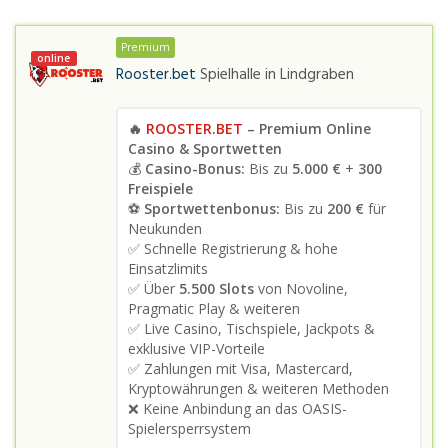
Premium
online
Rooster.bet
Spielhalle in
Lindgraben
🔥
ROOSTER.BET
– Premium Online
Casino & Sportwetten
💰
Casino-Bonus:
Bis zu
5.000 €
+
300
Freispiele
⚽
Sportwettenbonus:
Bis zu
200 €
für
Neukunden
✅ Schnelle Registrierung & hohe
Einsatzlimits
✅ Über
5.500 Slots
von Novoline,
Pragmatic Play & weiteren
✅ Live Casino, Tischspiele, Jackpots &
exklusive VIP-Vorteile
✅ Zahlungen mit Visa, Mastercard,
Kryptowährungen & weiteren Methoden
❌ Keine Anbindung an das OASIS-
Spielersperrsystem