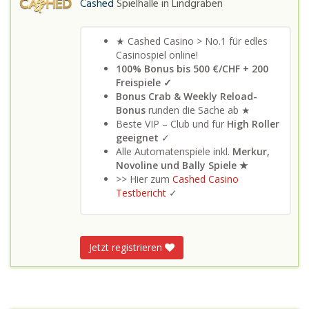
Cashed
Spielhalle in
Lindgraben
★ Cashed Casino > No.1 für edles
Casinospiel online!
100% Bonus bis 500 €/CHF + 200
Freispiele ✓
Bonus Crab &
Weekly Reload-
Bonus
runden die Sache ab ★
Beste VIP – Club und für
High Roller
geeignet
✓
Alle Automatenspiele inkl.
Merkur,
Novoline und Bally Spiele ★
>> Hier zum
Cashed Casino
Testbericht
✓
Jetzt registrieren