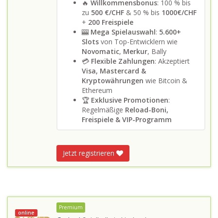
🔥
Willkommensbonus
: 100 % bis
zu
500 €/CHF
& 50 % bis
1000€/CHF
+
200 Freispiele
🎰
Mega Spielauswahl
:
5.600+
Slots
von Top-Entwicklern wie
Novomatic
,
Merkur
, Bally
💳
Flexible Zahlungen
: Akzeptiert
Visa, Mastercard &
Kryptowährungen
wie Bitcoin &
Ethereum
🏆
Exklusive Promotionen
:
Regelmäßige
Reload-Boni,
Freispiele & VIP-Programm
Jetzt registrieren
Premium
online