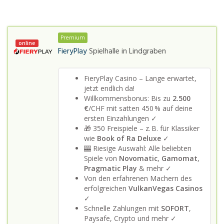
Premium
online
FieryPlay
Spielhalle in
Lindgraben
FieryPlay Casino – Lange erwartet,
jetzt endlich da!
Willkommensbonus: Bis zu
2.500
€
/CHF mit satten 450 % auf deine
ersten Einzahlungen ✓
🎁 350 Freispiele – z. B. für Klassiker
wie
Book of Ra Deluxe
✓
🎰 Riesige Auswahl: Alle beliebten
Spiele von
Novomatic
,
Gamomat
,
Pragmatic Play
& mehr ✓
Von den erfahrenen Machern des
erfolgreichen
VulkanVegas Casinos
✓
Schnelle Zahlungen mit
SOFORT
,
Paysafe, Crypto und mehr ✓