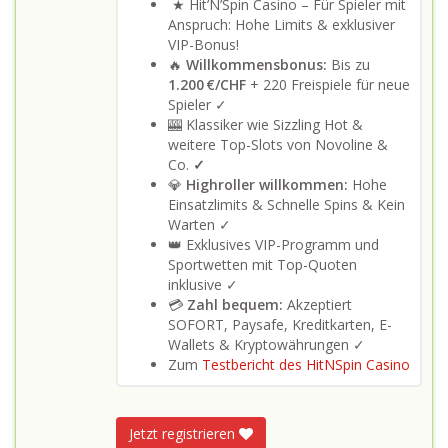
★ Hit’N’Spin Casino – Für Spieler mit
Anspruch: Hohe Limits & exklusiver
VIP-Bonus!
🔥
Willkommensbonus:
Bis zu
1.200 €/CHF
+ 220 Freispiele für neue
Spieler ✓
🎰 Klassiker wie Sizzling Hot &
weitere Top-Slots von Novoline &
Co.
✓
💎
Highroller willkommen:
Hohe
Einsatzlimits & Schnelle Spins & Kein
Warten ✓
👑 Exklusives VIP-Programm und
Sportwetten mit Top-Quoten
inklusive ✓
💳
Zahl bequem:
Akzeptiert
SOFORT, Paysafe, Kreditkarten, E-
Wallets & Kryptowährungen ✓
Zum
Testbericht des HitNSpin Casino
Jetzt registrieren