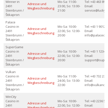
Winner in
Mo-Sa: 11:00-
Tel: +43 463 890
Adresse und
2491
23:00, So: 13:00-
Email:
Wegbeschreibung
Steinbrunn /
21:00
service@luckyw
Štikapron
Palace
Casino in
Mo-Sa: 10:00-
Tel: +43 1 90123
Adresse und
2491
22:00, So: 12:00-
Email:
Wegbeschreibung
Steinbrunn /
20:00
info@palacecas
Štikapron
SuperGame
Casino in
Mo-Sa: 10:00-
Tel: +43 1 12345
Adresse und
2491
22:00, So: 12:00-
Email:
Wegbeschreibung
Steinbrunn /
20:00
support@super
Štikapron
Vulkan
Casino in
Mo-Sa: 11:00-
Tel: +43 732 234
Adresse und
2491
24:00, So: 13:00-
Email:
Wegbeschreibung
Steinbrunn /
22:00
info@vulkancas
Štikapron
WinCity
Casino in
Mo-Sa: 10:00-
Tel: +43 2236 56
Adresse und
2491
22:00, So: 12:00-
Email:
Wegbeschreibung