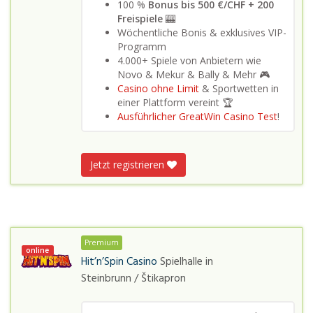
100 %
Bonus bis 500 €/CHF + 200
Freispiele
🎰
Wöchentliche Bonis & exklusives VIP-
Programm
4.000+ Spiele von Anbietern wie
Novo & Mekur & Bally & Mehr 🎮
Casino ohne Limit
& Sportwetten in
einer Plattform vereint 🏆
Ausführlicher GreatWin Casino Test
!
Jetzt registrieren
Premium
online
Hit’n’Spin Casino
Spielhalle in
Steinbrunn / Štikapron