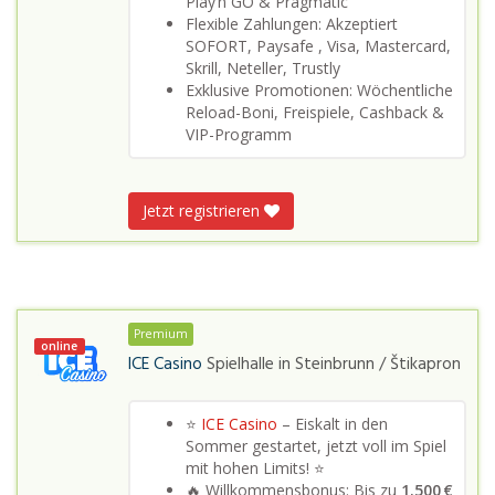
Play’n GO & Pragmatic
Flexible Zahlungen: Akzeptiert
SOFORT, Paysafe , Visa, Mastercard,
Skrill, Neteller, Trustly
Exklusive Promotionen: Wöchentliche
Reload-Boni, Freispiele, Cashback &
VIP-Programm
Jetzt registrieren
Premium
online
ICE Casino
Spielhalle in
Steinbrunn / Štikapron
⭐
ICE Casino
– Eiskalt in den
Sommer gestartet, jetzt voll im Spiel
mit hohen Limits! ⭐
🔥 Willkommensbonus: Bis zu
1.500 €