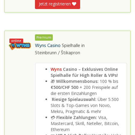
Jetzt registrieren
Premium
online
Wyns Casino
Spielhalle in
Steinbrunn / Štikapron
Wyns
Casino – Exklusives Online
Spielhalle für High Roller & VIPs!
🎁
Willkommensbonus:
100 % bis
€500/CHF 500
+ 200 Freispiele auf
die ersten Einzahlungen
Riesige Spielauswahl:
Über 5.500
Slots & Top-Games von Novo,
Mekru, Pragmatic & mehr
💳
Flexible Zahlungen:
Visa,
Mastercard, Skrill, Neteller, Bitcoin,
Ethereum