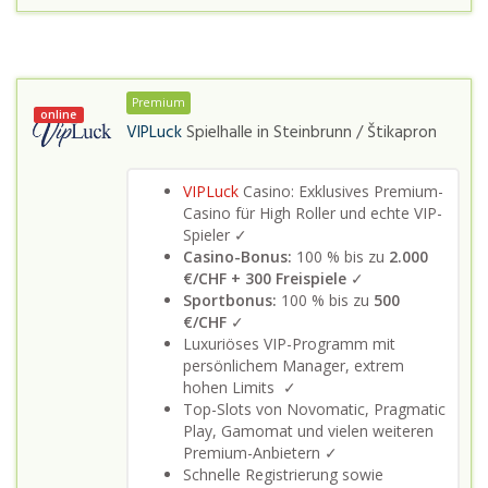
Premium
online
VIPLuck
Spielhalle in
Steinbrunn / Štikapron
VIPLuck
Casino: Exklusives Premium-
Casino für High Roller und echte VIP-
Spieler ✓
Casino-Bonus:
100 % bis zu
2.000
€/CHF + 300 Freispiele
✓
Sportbonus:
100 % bis zu
500
€/CHF
✓
Luxuriöses VIP-Programm mit
persönlichem Manager, extrem
hohen Limits ✓
Top-Slots von Novomatic, Pragmatic
Play, Gamomat und vielen weiteren
Premium-Anbietern ✓
Schnelle Registrierung sowie