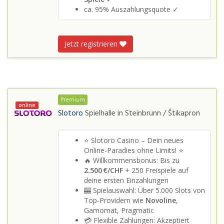
ca. 95% Auszahlungsquote ✓
Jetzt registrieren
Premium
online
Slotoro
Spielhalle in
Steinbrunn / Štikapron
⭐ Slotoro Casino – Dein neues
Online-Paradies ohne Limits! ⭐
🔥 Willkommensbonus: Bis zu
2.500 €/CHF
+ 250 Freispiele auf
deine ersten Einzahlungen
🎰 Spielauswahl: Über 5.000 Slots von
Top-Providern wie
Novoline
,
Gamomat, Pragmatic
💳 Flexible Zahlungen: Akzeptiert