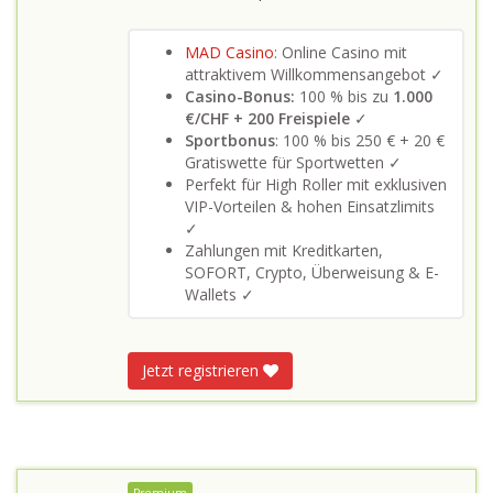
MAD Casino
: Online Casino mit
attraktivem Willkommensangebot ✓
Casino-Bonus:
100 % bis zu
1.000
€/CHF + 200 Freispiele
✓
Sportbonus
: 100 % bis 250 € + 20 €
Gratiswette für Sportwetten ✓
Perfekt für High Roller mit exklusiven
VIP-Vorteilen & hohen Einsatzlimits
✓
Zahlungen mit Kreditkarten,
SOFORT, Crypto, Überweisung & E-
Wallets ✓
Jetzt registrieren