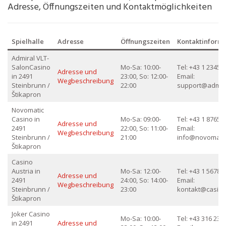
Adresse, Öffnungszeiten und Kontaktmöglichkeiten
Spielhalle
Adresse
Öffnungszeiten
Kontaktinform
Admiral VLT-
SalonCasino
Mo-Sa: 10:00-
Tel: +43 1 23456
Adresse und
in 2491
23:00, So: 12:00-
Email:
Wegbeschreibung
Steinbrunn /
22:00
support@admira
Štikapron
Novomatic
Casino in
Mo-Sa: 09:00-
Tel: +43 1 87654
Adresse und
2491
22:00, So: 11:00-
Email:
Wegbeschreibung
Steinbrunn /
21:00
info@novomatic
Štikapron
Casino
Austria in
Mo-Sa: 12:00-
Tel: +43 1 56789
Adresse und
2491
24:00, So: 14:00-
Email:
Wegbeschreibung
Steinbrunn /
23:00
kontakt@casino
Štikapron
Joker Casino
Mo-Sa: 10:00-
Tel: +43 316 234
in 2491
Adresse und