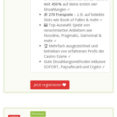
mit 450 %
auf deine ersten vier
Einzahlungen ✓
🎁
270 Freispiele
– z. B. auf beliebte
Slots wie Book of Fallen & mehr ✓
🎰 Top-Auswahl: Spiele von
renommierten Anbietern wie
Novoline, Pragmatic, Gamomat &
mehr ✓
🏆 Mehrfach ausgezeichnet und
betrieben von erfahrenen Profis der
Casino-Szene ✓
Gute Einzahlungsmethoden inklusive
SOFORT, Paysafecard und Crypto ✓
Jetzt registrieren
Premium
online