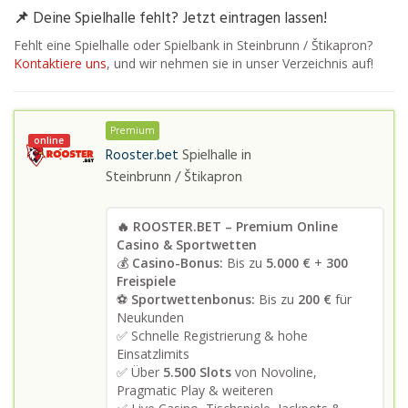
📌
Deine Spielhalle fehlt? Jetzt eintragen lassen!
Fehlt eine Spielhalle oder Spielbank in Steinbrunn / Štikapron?
Kontaktiere uns
, und wir nehmen sie in unser Verzeichnis auf!
Premium
online
Rooster.bet
Spielhalle in
Steinbrunn / Štikapron
🔥 ROOSTER.BET – Premium Online
Casino & Sportwetten
💰
Casino-Bonus:
Bis zu
5.000 €
+
300
Freispiele
⚽
Sportwettenbonus:
Bis zu
200 €
für
Neukunden
✅ Schnelle Registrierung & hohe
Einsatzlimits
✅ Über
5.500 Slots
von Novoline,
Pragmatic Play & weiteren