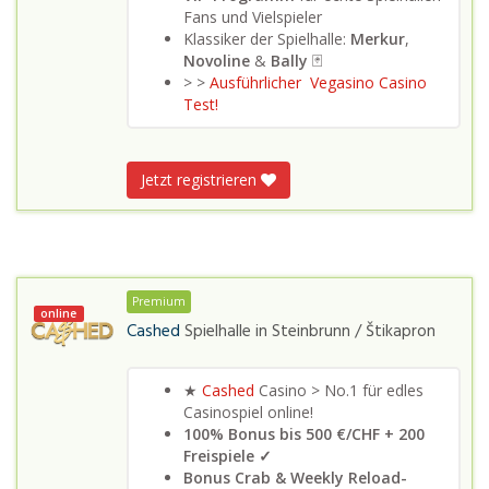
Fans und Vielspieler
Klassiker der Spielhalle:
Merkur
,
Novoline
&
Bally
🃏
> >
Ausführlicher Vegasino Casino
Test!
Jetzt registrieren
Premium
online
Cashed
Spielhalle in
Steinbrunn / Štikapron
★
Cashed
Casino > No.1 für edles
Casinospiel online!
100% Bonus bis 500 €/CHF + 200
Freispiele ✓
Bonus Crab &
Weekly Reload-