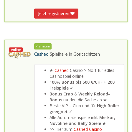
Jetzt registrieren
Premium
online
Cashed
Spielhalle in
Goritschitzen
★
Cashed
Casino > No.1 für edles
Casinospiel online!
100% Bonus bis 500 €/CHF + 200
Freispiele ✓
Bonus Crab &
Weekly Reload-
Bonus
runden die Sache ab ★
Beste VIP – Club und für
High Roller
geeignet
✓
Alle Automatenspiele inkl.
Merkur,
Novoline und Bally Spiele ★
>> Hier zum
Cashed Casino