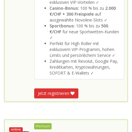
exklusiven VIP-Vorteilen ✓
Casino-Bonus:
100 % bis zu
2.000
€/CHF + 300 Freispiele
auf
ausgewählte Novoline-Slots ✓
Sportbonus:
100 % bis zu
500
€/CHF
für neue Sportwetten-Kunden
✓
Perfekt für High Roller mit
exklusivem VIP-Programm, hohen
Limits und persönlichem Service ✓
Zahlungen mit Revolut, Google Pay,
Kreditkarten, Kryptowährungen,
SOFORT & E-Wallets ✓
Jetzt registrieren
Premium
online