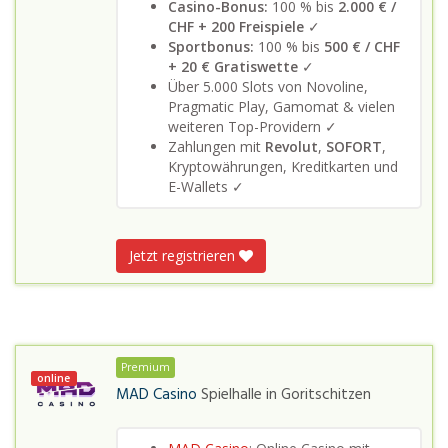
Casino-Bonus:
100 % bis
2.000 € /
CHF + 200 Freispiele
✓
Sportbonus:
100 % bis
500 € / CHF
+ 20 € Gratiswette
✓
Über 5.000 Slots von Novoline,
Pragmatic Play, Gamomat & vielen
weiteren Top-Providern ✓
Zahlungen mit
Revolut
,
SOFORT
,
Kryptowährungen, Kreditkarten und
E-Wallets ✓
Jetzt registrieren
Premium
online
MAD Casino
Spielhalle in
Goritschitzen