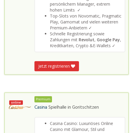
persönlichem Manager, extrem
hohen Limits ✓
Top-Slots von Novomatic, Pragmatic
Play, Gamomat und vielen weiteren
Premium-Anbietern ✓
Schnelle Registrierung sowie
Zahlungen mit
Revolut
,
Google Pay
,
Kreditkarten, Crypto &E-Wallets ✓
Jetzt registrieren
Premium
online
Casina
Spielhalle in
Goritschitzen
Casina Casino: Luxuriöses Online
Casino mit Glamour, Stil und