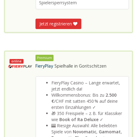
Spielersperrsystem
Jetzt registrieren
Premium
online
FieryPlay
Spielhalle in
Goritschitzen
FieryPlay Casino – Lange erwartet,
jetzt endlich da!
Willkommensbonus: Bis zu
2.500
€
/CHF mit satten 450 % auf deine
ersten Einzahlungen ✓
🎁 350 Freispiele – z. B. für Klassiker
wie
Book of Ra Deluxe
✓
🎰 Riesige Auswahl: Alle beliebten
Spiele von
Novomatic
,
Gamomat
,