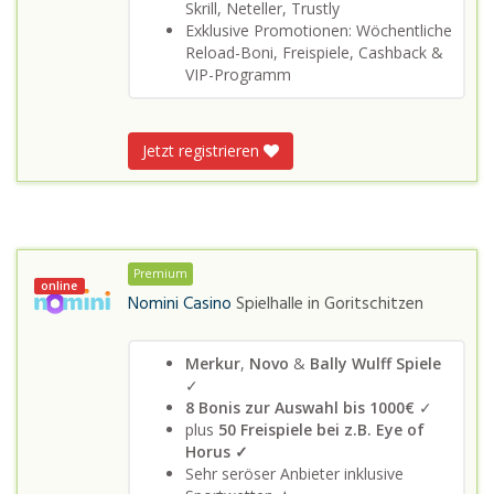
Skrill, Neteller, Trustly
Exklusive Promotionen: Wöchentliche
Reload-Boni, Freispiele, Cashback &
VIP-Programm
Jetzt registrieren
Premium
online
Nomini Casino
Spielhalle in
Goritschitzen
Merkur
,
Novo
&
Bally Wulff Spiele
✓
8 Bonis zur Auswahl bis 1000€
✓
plus
50 Freispiele bei z.B. Eye of
Horus ✓
Sehr seröser Anbieter inklusive