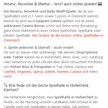
Amatic, Novoline & Merkur – Jetzt auch online spielen! 🎰
Die Amatic, Novoline und Bally Wulff Spiele
, die du aus
Spielhallen und VLT-Salon sowie Casinos in Östereich kennst,
kannst du jetzt auch
bequem online
spielen! Hol dir einen
exklusiven Casino Bonus
schon auf deine erste Einzahlung –
ganz ohne Wartezeit in einer Online Spielothek, Spielbank oder
lokalen Spielhalle.
Hier findest du die besten Online Spielhallen in
Österreich.
📱
Spiele jederzeit & überall – auch mobil!
Ob von zu Hause oder unterwegs: Mit deinem
Smartphone
oder Tablet
kannst du in Hohenfeld, Wien, Graz, Linz, Salzburg
oder Innsbruck zu jeder Uhrzeit dein Glück versuchen! Profitiere
von
hohen Boni & Freispielen
in Top-Online-Casinos wie
Cashed
,
Vegasino
,
Spinsy
,
Joker8
,
Nomini
,
Casinia
und vielen
mehr.
🔍 Wie finde ich die beste Spielhalle in Hohenfeld,
Kärnten?
Die einfachste Möglichkeit, eine
Spielhalle in Hohenfeld
zu
finden, ist die Nutzung unserer Landkarte oder schaue in der
Tabelle nach mit Spielhallen in deiner Nähe. Gib einfach