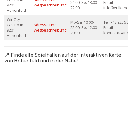
24:00, So: 13:00-
Email:
9201
Wegbeschreibung
22:00
info@vulkancas
Hohenfeld
WinCity
Mo-Sa: 10:00-
Tel: +43 2236 56
Casino in
Adresse und
22:00, So: 12:00-
Email:
9201
Wegbeschreibung
20:00
kontakt@wincity
Hohenfeld
📍 Finde alle Spielhallen auf der interaktiven Karte
von Hohenfeld und in der Nähe!