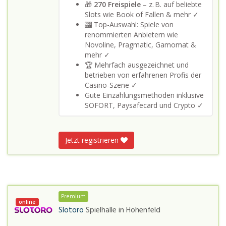
🎁
270 Freispiele
– z. B. auf beliebte
Slots wie Book of Fallen & mehr ✓
🎰 Top-Auswahl: Spiele von
renommierten Anbietern wie
Novoline, Pragmatic, Gamomat &
mehr ✓
🏆 Mehrfach ausgezeichnet und
betrieben von erfahrenen Profis der
Casino-Szene ✓
Gute Einzahlungsmethoden inklusive
SOFORT, Paysafecard und Crypto ✓
Jetzt registrieren
Premium
online
Slotoro
Spielhalle in
Hohenfeld