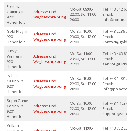
Fortuna
Mo-Sa: 09:00-
Tel: +43 512 678
Gaming in
Adresse und
22:00, So: 11:00-
Email:
9201
Wegbeschreibung
20:00
info@fortunaga
Hohenfeld
Gold Play in
Mo-Sa: 10:00-
Tel: +43 2236 78
Adresse und
9201
23:00, So: 12:00-
Email:
Wegbeschreibung
Hohenfeld
21:00
kontakt@goldpl
Lucky
Mo-Sa: 11:00-
Tel: +43 463 890
Winner in
Adresse und
23:00, So: 13:00-
Email:
9201
Wegbeschreibung
21:00
service@luckyw
Hohenfeld
Palace
Mo-Sa: 10:00-
Tel: +43 1 90123
Casino in
Adresse und
22:00, So: 12:00-
Email:
9201
Wegbeschreibung
20:00
info@palacecas
Hohenfeld
SuperGame
Mo-Sa: 10:00-
Tel: +43 1 12345
Casino in
Adresse und
22:00, So: 12:00-
Email:
9201
Wegbeschreibung
20:00
support@super
Hohenfeld
Vulkan
Mo-Sa: 11:00-
Tel: +43 732 234
Casino in
Adresse und