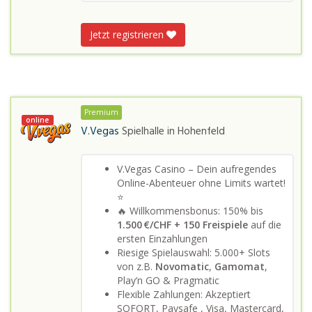
Jetzt registrieren
Premium
online
V.Vegas
Spielhalle in
Hohenfeld
V.Vegas Casino – Dein aufregendes
Online-Abenteuer ohne Limits wartet!
⭐
🔥 Willkommensbonus: 150% bis
1.500 €/CHF + 150 Freispiele
auf die
ersten Einzahlungen
Riesige Spielauswahl: 5.000+ Slots
von z.B.
Novomatic
,
Gamomat
,
Play’n GO & Pragmatic
Flexible Zahlungen: Akzeptiert
SOFORT, Paysafe , Visa, Mastercard,