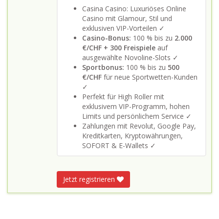
Casina Casino: Luxuriöses Online
Casino mit Glamour, Stil und
exklusiven VIP-Vorteilen ✓
Casino-Bonus:
100 % bis zu
2.000
€/CHF + 300 Freispiele
auf
ausgewählte Novoline-Slots ✓
Sportbonus:
100 % bis zu
500
€/CHF
für neue Sportwetten-Kunden
✓
Perfekt für High Roller mit
exklusivem VIP-Programm, hohen
Limits und persönlichem Service ✓
Zahlungen mit Revolut, Google Pay,
Kreditkarten, Kryptowährungen,
SOFORT & E-Wallets ✓
Jetzt registrieren