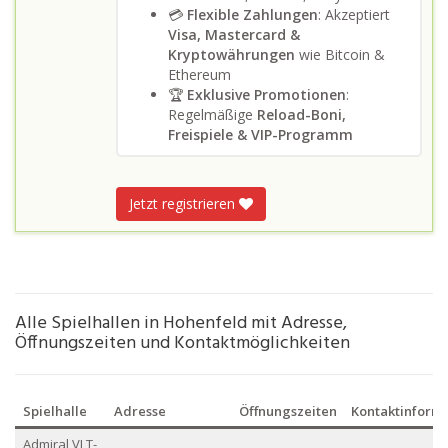
💳
Flexible Zahlungen
: Akzeptiert
Visa, Mastercard &
Kryptowährungen
wie Bitcoin &
Ethereum
🏆
Exklusive Promotionen
:
Regelmäßige
Reload-Boni,
Freispiele & VIP-Programm
Jetzt registrieren
Alle Spielhallen in Hohenfeld mit Adresse,
Öffnungszeiten und Kontaktmöglichkeiten
Spielhalle
Adresse
Öffnungszeiten
Kontaktinform
Admiral VLT-