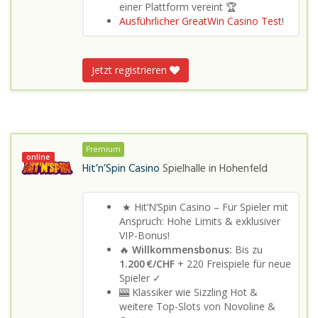
einer Plattform vereint 🏆
Ausführlicher GreatWin Casino Test
!
Jetzt registrieren
Premium
online
Hit’n’Spin Casino
Spielhalle in
Hohenfeld
★ Hit’N’Spin Casino – Für Spieler mit
Anspruch: Hohe Limits & exklusiver
VIP-Bonus!
🔥
Willkommensbonus:
Bis zu
1.200 €/CHF
+ 220 Freispiele für neue
Spieler ✓
🎰 Klassiker wie Sizzling Hot &
weitere Top-Slots von Novoline &