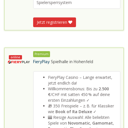
Spielersperrsystem
Jetzt registrieren
Premium
online
FieryPlay
Spielhalle in
Hohenfeld
FieryPlay Casino – Lange erwartet,
jetzt endlich da!
Willkommensbonus: Bis zu
2.500
€
/CHF mit satten 450 % auf deine
ersten Einzahlungen ✓
🎁 350 Freispiele – z. B. für Klassiker
wie
Book of Ra Deluxe
✓
🎰 Riesige Auswahl: Alle beliebten
Spiele von
Novomatic
,
Gamomat
,