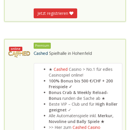
Jetzt registrieren
Premium
online
Cashed
Spielhalle in
Hohenfeld
★
Cashed
Casino > No.1 für edles
Casinospiel online!
100% Bonus bis 500 €/CHF + 200
Freispiele ✓
Bonus Crab &
Weekly Reload-
Bonus
runden die Sache ab ★
Beste VIP – Club und für
High Roller
geeignet
✓
Alle Automatenspiele inkl.
Merkur,
Novoline und Bally Spiele ★
>> Hier zum
Cashed Casino