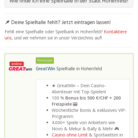
Wie finde ich eine Spielhalle in der Stadt Hohenfeld?
📌
Deine Spielhalle fehlt? Jetzt eintragen lassen!
Fehlt eine Spielhalle oder Spielbank in Hohenfeld?
Kontaktiere
uns
, und wir nehmen sie in unser Verzeichnis auf!
Premium
online
GreatWin
Spielhalle in
Hohenfeld
★ GreatWin – Dein Casino-
Abenteuer mit Top-Spielen!
100 %
Bonus bis 500 €/CHF + 200
Freispiele
🎰
Wöchentliche Bonis & exklusives VIP-
Programm
4.000+ Spiele von Anbietern wie
Novo & Mekur & Bally & Mehr 🎮
Casino ohne Limit
& Sportwetten in