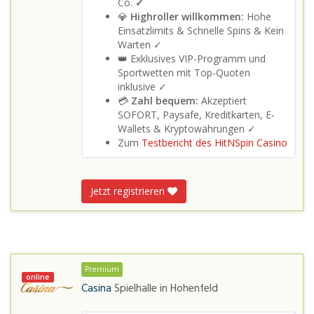
Co.
✓
💎
Highroller willkommen:
Hohe
Einsatzlimits & Schnelle Spins & Kein
Warten ✓
👑 Exklusives VIP-Programm und
Sportwetten mit Top-Quoten
inklusive ✓
💳
Zahl bequem:
Akzeptiert
SOFORT, Paysafe, Kreditkarten, E-
Wallets & Kryptowährungen ✓
Zum
Testbericht des HitNSpin Casino
Jetzt registrieren
Premium
online
Casina
Spielhalle in
Hohenfeld