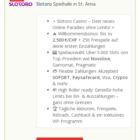
Slotoro
Spielhalle in
St. Anna
⭐ Slotoro Casino – Dein neues
Online-Paradies ohne Limits! ⭐
🔥 Willkommensbonus: Bis zu
2.500 €/CHF
+ 250 Freispiele auf
deine ersten Einzahlungen
🎰 Spielauswahl: Über 5.000 Slots von
Top-Providern wie
Novoline
,
Gamomat, Pragmatic
💳 Flexible Zahlungen: Akzeptiert
SOFORT
,
Paysafecard
, Visa,
Crypto
& mehr
💸 High Roller ready: Genieße hohe
Limits bei Ein- & Auszahlungen –
ganz ohne Grenzen
🏆 Tägliche Aktionen, Freispiele,
Reloads, Cashback & ein exklusives
VIP-Programm