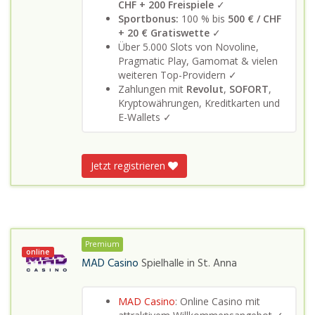
CHF + 200 Freispiele
✓
Sportbonus:
100 % bis
500 € / CHF
+ 20 € Gratiswette
✓
Über 5.000 Slots von Novoline,
Pragmatic Play, Gamomat & vielen
weiteren Top-Providern ✓
Zahlungen mit
Revolut
,
SOFORT
,
Kryptowährungen, Kreditkarten und
E-Wallets ✓
Jetzt registrieren
Premium
online
MAD Casino
Spielhalle in
St. Anna
MAD Casino
: Online Casino mit