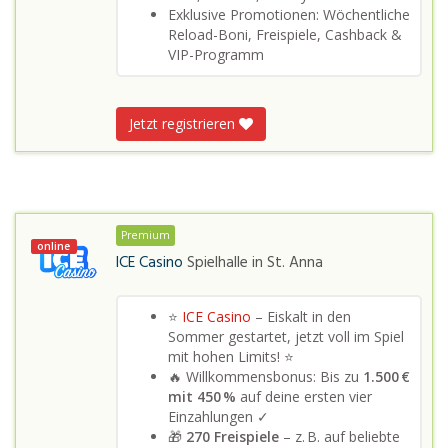
Exklusive Promotionen: Wöchentliche
Reload-Boni, Freispiele, Cashback &
VIP-Programm
Jetzt registrieren
Premium
online
ICE Casino
Spielhalle in
St. Anna
⭐
ICE Casino
– Eiskalt in den
Sommer gestartet, jetzt voll im Spiel
mit hohen Limits! ⭐
🔥 Willkommensbonus: Bis zu
1.500 €
mit 450 %
auf deine ersten vier
Einzahlungen ✓
🎁
270 Freispiele
– z. B. auf beliebte