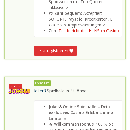
Sportwetten mit Top-Quoten
inklusive ✓
💳
Zahl bequem:
Akzeptiert
SOFORT, Paysafe, Kreditkarten, E-
Wallets & Kryptowährungen ✓
Zum
Testbericht des HitNSpin Casino
Jetzt registrieren
Premium
online
Joker8
Spielhalle in
St. Anna
Joker8 Online Spielhalle – Dein
exklusives Casino-Erlebnis ohne
Limits!
⭐
🔥
Willkommensbonus
: 100 % bis
zu
500 €/CHF
& 50 % bis
1000€/CHF