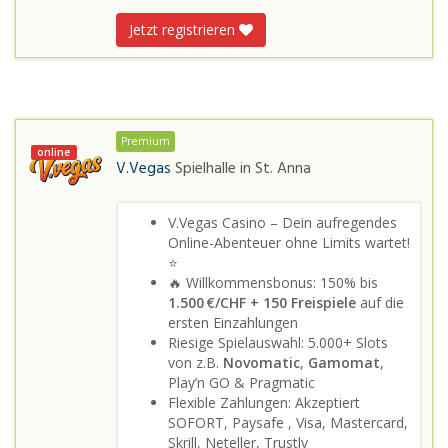
Jetzt registrieren
Premium
online
V.Vegas
Spielhalle in
St. Anna
V.Vegas Casino – Dein aufregendes
Online-Abenteuer ohne Limits wartet!
⭐
🔥 Willkommensbonus: 150% bis
1.500 €/CHF + 150 Freispiele
auf die
ersten Einzahlungen
Riesige Spielauswahl: 5.000+ Slots
von z.B.
Novomatic
,
Gamomat
,
Play’n GO & Pragmatic
Flexible Zahlungen: Akzeptiert
SOFORT, Paysafe , Visa, Mastercard,
Skrill, Neteller, Trustly