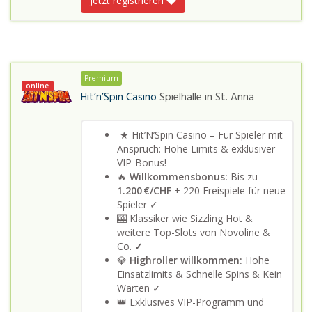
Jetzt registrieren
Premium
online
Hit’n’Spin Casino
Spielhalle in
St. Anna
★ Hit’N’Spin Casino – Für Spieler mit
Anspruch: Hohe Limits & exklusiver
VIP-Bonus!
🔥
Willkommensbonus:
Bis zu
1.200 €/CHF
+ 220 Freispiele für neue
Spieler ✓
🎰 Klassiker wie Sizzling Hot &
weitere Top-Slots von Novoline &
Co.
✓
💎
Highroller willkommen:
Hohe
Einsatzlimits & Schnelle Spins & Kein
Warten ✓
👑 Exklusives VIP-Programm und