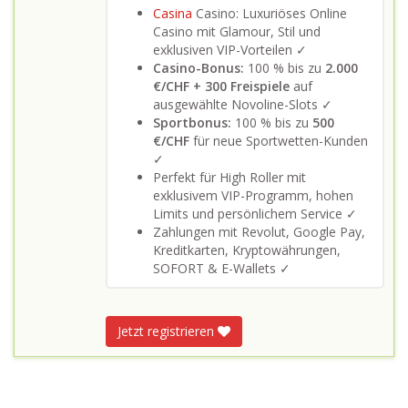
Casina
Casino: Luxuriöses Online
Casino mit Glamour, Stil und
exklusiven VIP-Vorteilen ✓
Casino-Bonus:
100 % bis zu
2.000
€/CHF + 300 Freispiele
auf
ausgewählte Novoline-Slots ✓
Sportbonus:
100 % bis zu
500
€/CHF
für neue Sportwetten-Kunden
✓
Perfekt für High Roller mit
exklusivem VIP-Programm, hohen
Limits und persönlichem Service ✓
Zahlungen mit Revolut, Google Pay,
Kreditkarten, Kryptowährungen,
SOFORT & E-Wallets ✓
Jetzt registrieren