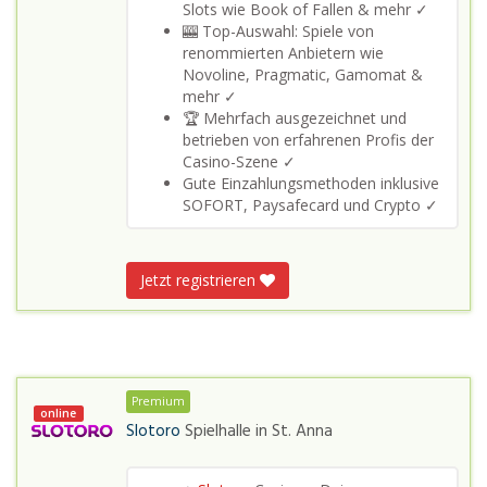
Slots wie Book of Fallen & mehr ✓
🎰 Top-Auswahl: Spiele von
renommierten Anbietern wie
Novoline, Pragmatic, Gamomat &
mehr ✓
🏆 Mehrfach ausgezeichnet und
betrieben von erfahrenen Profis der
Casino-Szene ✓
Gute Einzahlungsmethoden inklusive
SOFORT, Paysafecard und Crypto ✓
Jetzt registrieren
Premium
online
Slotoro
Spielhalle in
St. Anna