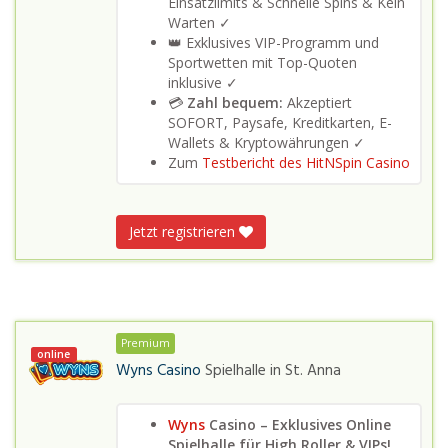
Einsatzlimits & Schnelle Spins & Kein
Warten ✓
👑 Exklusives VIP-Programm und
Sportwetten mit Top-Quoten
inklusive ✓
💳
Zahl bequem:
Akzeptiert
SOFORT, Paysafe, Kreditkarten, E-
Wallets & Kryptowährungen ✓
Zum
Testbericht des HitNSpin Casino
Jetzt registrieren
Premium
online
Wyns Casino
Spielhalle in
St. Anna
Wyns
Casino – Exklusives Online
Spielhalle für High Roller & VIPs!