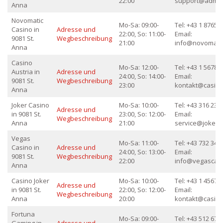
22:00
support@admira
Anna
Novomatic
Mo-Sa: 09:00-
Tel: +43 1 87654
Casino in
Adresse und
22:00, So: 11:00-
Email:
9081 St.
Wegbeschreibung
21:00
info@novomatic
Anna
Casino
Mo-Sa: 12:00-
Tel: +43 1 56789
Austria in
Adresse und
24:00, So: 14:00-
Email:
9081 St.
Wegbeschreibung
23:00
kontakt@casino
Anna
Joker Casino
Mo-Sa: 10:00-
Tel: +43 316 234
Adresse und
in 9081 St.
23:00, So: 12:00-
Email:
Wegbeschreibung
Anna
21:00
service@jokerca
Vegas
Mo-Sa: 11:00-
Tel: +43 732 345
Casino in
Adresse und
24:00, So: 13:00-
Email:
9081 St.
Wegbeschreibung
22:00
info@vegascasi
Anna
Casino Joker
Mo-Sa: 10:00-
Tel: +43 1 45678
Adresse und
in 9081 St.
22:00, So: 12:00-
Email:
Wegbeschreibung
Anna
20:00
kontakt@casino
Fortuna
Mo-Sa: 09:00-
Tel: +43 512 678