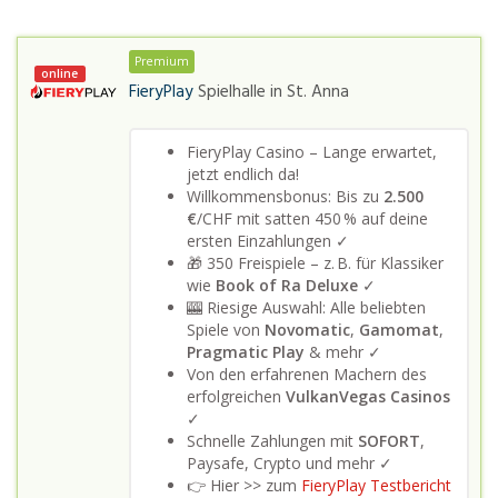
Premium
online
FieryPlay
Spielhalle in
St. Anna
FieryPlay Casino – Lange erwartet,
jetzt endlich da!
Willkommensbonus: Bis zu
2.500
€
/CHF mit satten 450 % auf deine
ersten Einzahlungen ✓
🎁 350 Freispiele – z. B. für Klassiker
wie
Book of Ra Deluxe
✓
🎰 Riesige Auswahl: Alle beliebten
Spiele von
Novomatic
,
Gamomat
,
Pragmatic Play
& mehr ✓
Von den erfahrenen Machern des
erfolgreichen
VulkanVegas Casinos
✓
Schnelle Zahlungen mit
SOFORT
,
Paysafe, Crypto und mehr ✓
👉 Hier >> zum
FieryPlay Testbericht