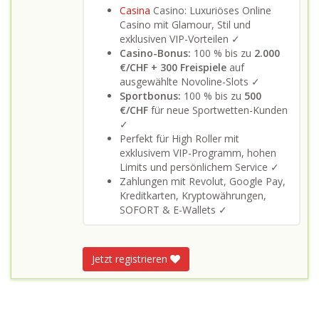
Casina
Casino: Luxuriöses Online
Casino mit Glamour, Stil und
exklusiven VIP-Vorteilen ✓
Casino-Bonus:
100 % bis zu
2.000
€/CHF + 300 Freispiele
auf
ausgewählte Novoline-Slots ✓
Sportbonus:
100 % bis zu
500
€/CHF
für neue Sportwetten-Kunden
✓
Perfekt für High Roller mit
exklusivem VIP-Programm, hohen
Limits und persönlichem Service ✓
Zahlungen mit Revolut, Google Pay,
Kreditkarten, Kryptowährungen,
SOFORT & E-Wallets ✓
Jetzt registrieren