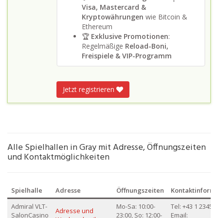
Visa, Mastercard &
Kryptowährungen
wie Bitcoin &
Ethereum
🏆
Exklusive Promotionen
:
Regelmäßige
Reload-Boni,
Freispiele & VIP-Programm
Jetzt registrieren
Alle Spielhallen in Gray mit Adresse, Öffnungszeiten
und Kontaktmöglichkeiten
Spielhalle
Adresse
Öffnungszeiten
Kontaktinform
Admiral VLT-
Mo-Sa: 10:00-
Tel: +43 1 23456
Adresse und
SalonCasino
23:00, So: 12:00-
Email: