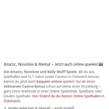
Amatic, Novoline & Merkur – Jetzt auch online spielen! 🎰
Die Amatic, Novoline und Bally Wulff Spiele
, die du aus
Spielhallen und VLT-Salon sowie Casinos in Östereich kennst,
kannst du jetzt auch
bequem online
spielen! Hol dir einen
exklusiven Casino Bonus
schon auf deine erste Einzahlung –
ganz ohne Wartezeit in einer Online Spielothek, Spielbank oder
lokalen Spielhalle.
Hier findest du die besten Online Spielhallen in
Österreich.
📱
Spiele jederzeit & überall – auch mobil!