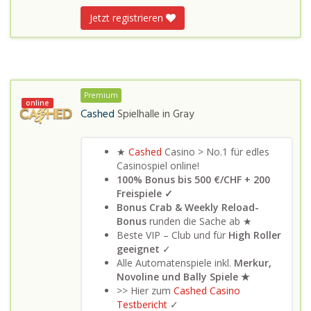
Jetzt registrieren
Premium
online
Cashed
Spielhalle in
Gray
★
Cashed
Casino > No.1 für edles
Casinospiel online!
100% Bonus bis 500 €/CHF + 200
Freispiele ✓
Bonus Crab &
Weekly Reload-
Bonus
runden die Sache ab ★
Beste VIP – Club und für
High Roller
geeignet
✓
Alle Automatenspiele inkl.
Merkur,
Novoline und Bally Spiele ★
>> Hier zum
Cashed Casino
Testbericht
✓