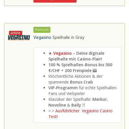
Premium
online
Vegasino
Spielhalle in
Gray
★
Vegasino
– Deine digitale
Spielhalle mit Casino-Flair!
100 % Spielhallen-Bonus bis 500
€/CHF
+
200 Freispiele
🎰
Wöchentliche Aktionen & der
spannende
Bonus Crab
VIP-Programm
für echte Spielhallen-
Fans und Vielspieler
Klassiker der Spielhalle:
Merkur
,
Novoline
&
Bally
🃏
> >
Ausführlicher Vegasino Casino
Test!