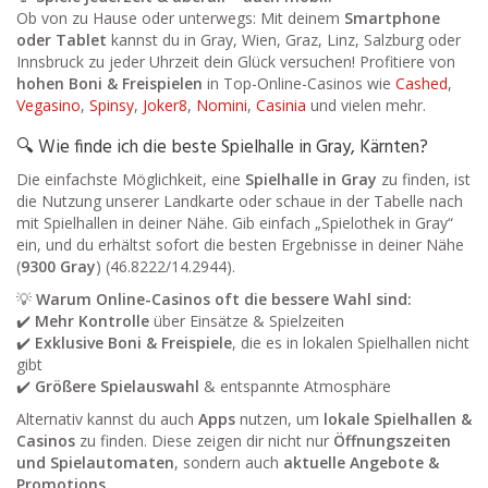
Ob von zu Hause oder unterwegs: Mit deinem
Smartphone
oder Tablet
kannst du in Gray, Wien, Graz, Linz, Salzburg oder
Innsbruck zu jeder Uhrzeit dein Glück versuchen! Profitiere von
hohen Boni & Freispielen
in Top-Online-Casinos wie
Cashed
,
Vegasino
,
Spinsy
,
Joker8
,
Nomini
,
Casinia
und vielen mehr.
🔍 Wie finde ich die beste Spielhalle in Gray, Kärnten?
Die einfachste Möglichkeit, eine
Spielhalle in Gray
zu finden, ist
die Nutzung unserer Landkarte oder schaue in der Tabelle nach
mit Spielhallen in deiner Nähe. Gib einfach „Spielothek in Gray“
ein, und du erhältst sofort die besten Ergebnisse in deiner Nähe
(
9300 Gray
) (46.8222/14.2944).
💡
Warum Online-Casinos oft die bessere Wahl sind:
✔️
Mehr Kontrolle
über Einsätze & Spielzeiten
✔️
Exklusive Boni & Freispiele
, die es in lokalen Spielhallen nicht
gibt
✔️
Größere Spielauswahl
& entspannte Atmosphäre
Alternativ kannst du auch
Apps
nutzen, um
lokale Spielhallen &
Casinos
zu finden. Diese zeigen dir nicht nur
Öffnungszeiten
und Spielautomaten
, sondern auch
aktuelle Angebote &
Promotions
.