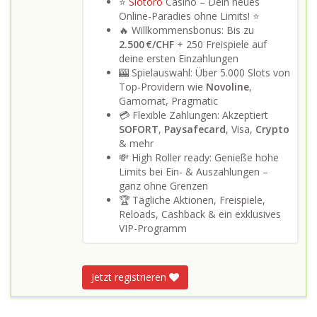
⭐
Slotoro
Casino – Dein neues
Online-Paradies ohne Limits! ⭐
🔥 Willkommensbonus: Bis zu
2.500 €/CHF
+ 250 Freispiele auf
deine ersten Einzahlungen
🎰 Spielauswahl: Über 5.000 Slots von
Top-Providern wie
Novoline
,
Gamomat, Pragmatic
💳 Flexible Zahlungen: Akzeptiert
SOFORT
,
Paysafecard
, Visa,
Crypto
& mehr
💸 High Roller ready: Genieße hohe
Limits bei Ein- & Auszahlungen –
ganz ohne Grenzen
🏆 Tägliche Aktionen, Freispiele,
Reloads, Cashback & ein exklusives
VIP-Programm
Jetzt registrieren