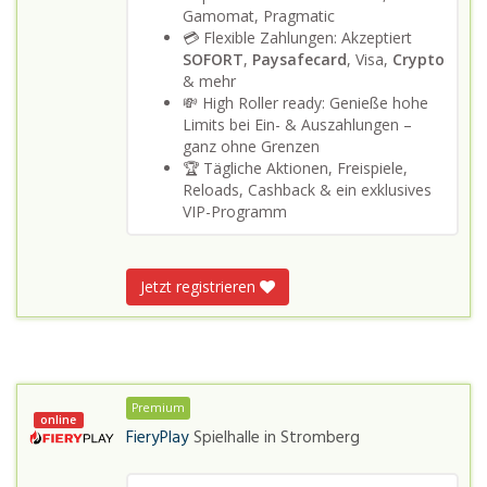
Gamomat, Pragmatic
💳 Flexible Zahlungen: Akzeptiert
SOFORT
,
Paysafecard
, Visa,
Crypto
& mehr
💸 High Roller ready: Genieße hohe
Limits bei Ein- & Auszahlungen –
ganz ohne Grenzen
🏆 Tägliche Aktionen, Freispiele,
Reloads, Cashback & ein exklusives
VIP-Programm
Jetzt registrieren
Premium
online
FieryPlay
Spielhalle in
Stromberg