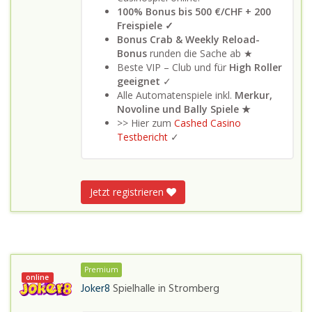
100% Bonus bis 500 €/CHF + 200
Freispiele ✓
Bonus Crab &
Weekly Reload-
Bonus
runden die Sache ab ★
Beste VIP – Club und für
High Roller
geeignet
✓
Alle Automatenspiele inkl.
Merkur,
Novoline und Bally Spiele ★
>> Hier zum
Cashed Casino
Testbericht
✓
Jetzt registrieren
Premium
online
Joker8
Spielhalle in
Stromberg