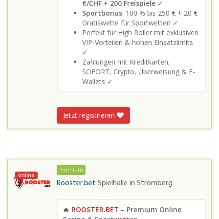
€/CHF + 200 Freispiele
✓
Sportbonus
: 100 % bis 250 € + 20 €
Gratiswette für Sportwetten ✓
Perfekt für High Roller mit exklusiven
VIP-Vorteilen & hohen Einsatzlimits
✓
Zahlungen mit Kreditkarten,
SOFORT, Crypto, Überweisung & E-
Wallets ✓
Jetzt registrieren
Premium
online
Rooster.bet
Spielhalle in
Stromberg
🔥
ROOSTER.BET
– Premium Online