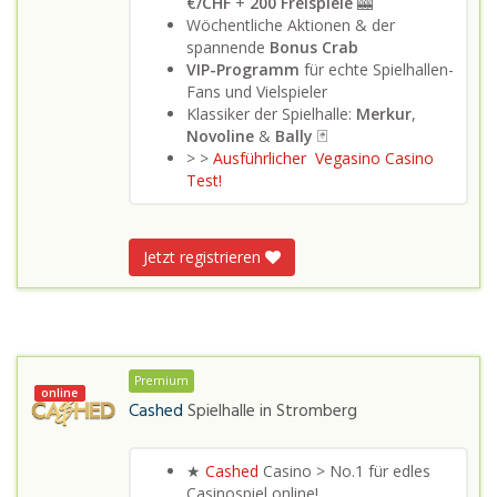
€/CHF
+
200 Freispiele
🎰
Wöchentliche Aktionen & der
spannende
Bonus Crab
VIP-Programm
für echte Spielhallen-
Fans und Vielspieler
Klassiker der Spielhalle:
Merkur
,
Novoline
&
Bally
🃏
> >
Ausführlicher Vegasino Casino
Test!
Jetzt registrieren
Premium
online
Cashed
Spielhalle in
Stromberg
★
Cashed
Casino > No.1 für edles
Casinospiel online!