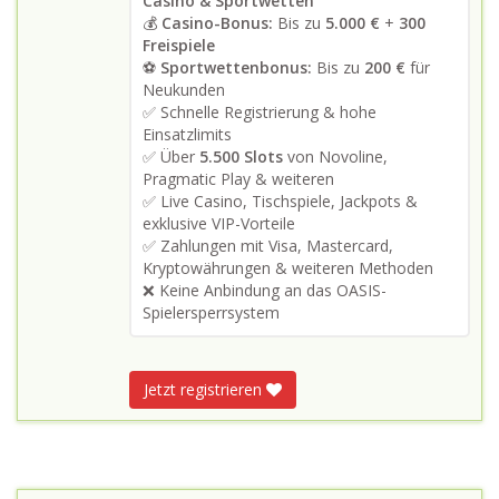
Casino & Sportwetten
💰
Casino-Bonus:
Bis zu
5.000 €
+
300
Freispiele
⚽
Sportwettenbonus:
Bis zu
200 €
für
Neukunden
✅ Schnelle Registrierung & hohe
Einsatzlimits
✅ Über
5.500 Slots
von Novoline,
Pragmatic Play & weiteren
✅ Live Casino, Tischspiele, Jackpots &
exklusive VIP-Vorteile
✅ Zahlungen mit Visa, Mastercard,
Kryptowährungen & weiteren Methoden
❌ Keine Anbindung an das OASIS-
Spielersperrsystem
Jetzt registrieren