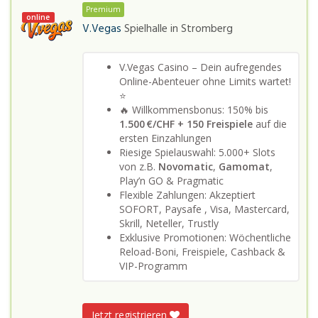
Premium
online
V.Vegas
Spielhalle in
Stromberg
V.Vegas Casino – Dein aufregendes
Online-Abenteuer ohne Limits wartet!
⭐
🔥 Willkommensbonus: 150% bis
1.500 €/CHF + 150 Freispiele
auf die
ersten Einzahlungen
Riesige Spielauswahl: 5.000+ Slots
von z.B.
Novomatic
,
Gamomat
,
Play’n GO & Pragmatic
Flexible Zahlungen: Akzeptiert
SOFORT, Paysafe , Visa, Mastercard,
Skrill, Neteller, Trustly
Exklusive Promotionen: Wöchentliche
Reload-Boni, Freispiele, Cashback &
VIP-Programm
Jetzt registrieren