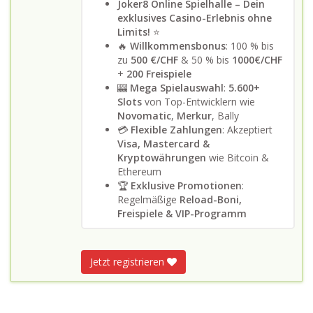
Joker8 Online Spielhalle – Dein
exklusives Casino-Erlebnis ohne
Limits!
⭐
🔥
Willkommensbonus
: 100 % bis
zu
500 €/CHF
& 50 % bis
1000€/CHF
+
200 Freispiele
🎰
Mega Spielauswahl
:
5.600+
Slots
von Top-Entwicklern wie
Novomatic
,
Merkur
, Bally
💳
Flexible Zahlungen
: Akzeptiert
Visa, Mastercard &
Kryptowährungen
wie Bitcoin &
Ethereum
🏆
Exklusive Promotionen
:
Regelmäßige
Reload-Boni,
Freispiele & VIP-Programm
Jetzt registrieren