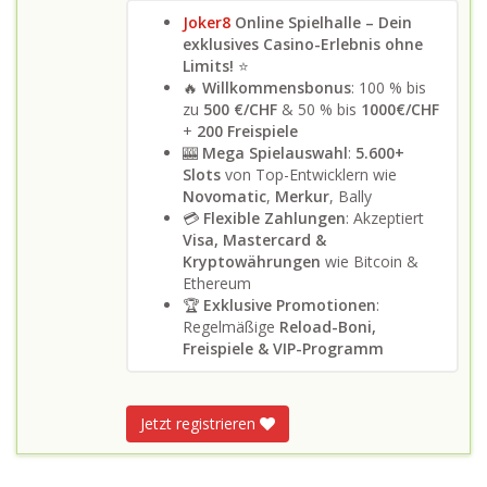
Joker8
Online Spielhalle – Dein
exklusives Casino-Erlebnis ohne
Limits!
⭐
🔥
Willkommensbonus
: 100 % bis
zu
500 €/CHF
& 50 % bis
1000€/CHF
+
200 Freispiele
🎰
Mega Spielauswahl
:
5.600+
Slots
von Top-Entwicklern wie
Novomatic
,
Merkur
, Bally
💳
Flexible Zahlungen
: Akzeptiert
Visa, Mastercard &
Kryptowährungen
wie Bitcoin &
Ethereum
🏆
Exklusive Promotionen
:
Regelmäßige
Reload-Boni,
Freispiele & VIP-Programm
Jetzt registrieren