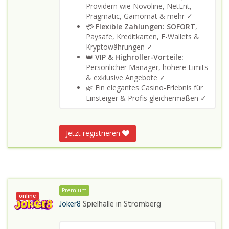
Providern wie Novoline, NetEnt,
Pragmatic, Gamomat & mehr ✓
💳
Flexible Zahlungen:
SOFORT
,
Paysafe, Kreditkarten, E-Wallets &
Kryptowährungen ✓
👑
VIP & Highroller-Vorteile:
Persönlicher Manager, höhere Limits
& exklusive Angebote ✓
🌿 Ein elegantes Casino-Erlebnis für
Einsteiger & Profis gleichermaßen ✓
Jetzt registrieren
Premium
online
Joker8
Spielhalle in
Stromberg