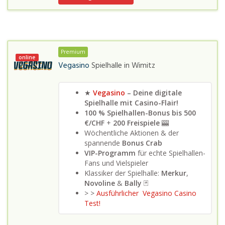
Premium
online
Vegasino
Spielhalle in
Wimitz
★
Vegasino
– Deine digitale
Spielhalle mit Casino-Flair!
100 % Spielhallen-Bonus bis 500
€/CHF
+
200 Freispiele
🎰
Wöchentliche Aktionen & der
spannende
Bonus Crab
VIP-Programm
für echte Spielhallen-
Fans und Vielspieler
Klassiker der Spielhalle:
Merkur
,
Novoline
&
Bally
🃏
> >
Ausführlicher Vegasino Casino
Test!