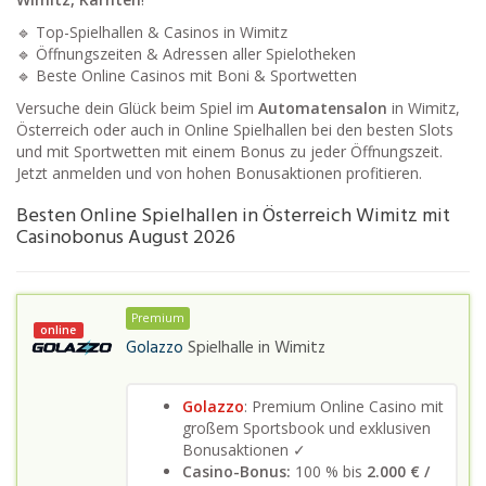
🔹 Top-Spielhallen & Casinos in Wimitz
🔹 Öffnungszeiten & Adressen aller Spielotheken
🔹 Beste Online Casinos mit Boni & Sportwetten
Versuche dein Glück beim Spiel im
Automatensalon
in Wimitz,
Österreich oder auch in Online Spielhallen bei den besten Slots
und mit Sportwetten mit einem Bonus zu jeder Öffnungszeit.
Jetzt anmelden und von hohen Bonusaktionen profitieren.
Besten Online Spielhallen in Österreich Wimitz mit
Casinobonus August 2026
Premium
online
Golazzo
Spielhalle in
Wimitz
Golazzo
: Premium Online Casino mit
großem Sportsbook und exklusiven
Bonusaktionen ✓
Casino-Bonus:
100 % bis
2.000 € /