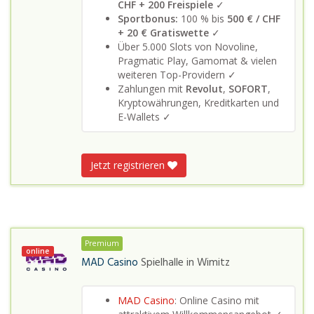
CHF + 200 Freispiele
✓
Sportbonus:
100 % bis
500 € / CHF
+ 20 € Gratiswette
✓
Über 5.000 Slots von Novoline,
Pragmatic Play, Gamomat & vielen
weiteren Top-Providern ✓
Zahlungen mit
Revolut
,
SOFORT
,
Kryptowährungen, Kreditkarten und
E-Wallets ✓
Jetzt registrieren
Premium
online
MAD Casino
Spielhalle in
Wimitz
MAD Casino
: Online Casino mit