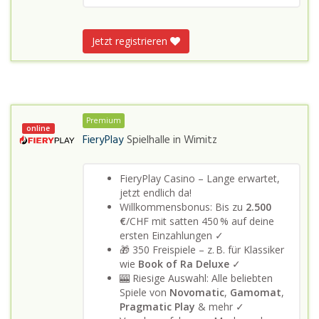
Jetzt registrieren
Premium
online
FieryPlay
Spielhalle in
Wimitz
FieryPlay Casino – Lange erwartet,
jetzt endlich da!
Willkommensbonus: Bis zu
2.500
€
/CHF mit satten 450 % auf deine
ersten Einzahlungen ✓
🎁 350 Freispiele – z. B. für Klassiker
wie
Book of Ra Deluxe
✓
🎰 Riesige Auswahl: Alle beliebten
Spiele von
Novomatic
,
Gamomat
,
Pragmatic Play
& mehr ✓