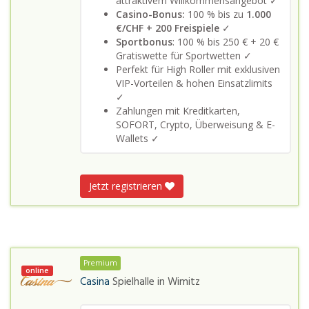
attraktivem Willkommensangebot ✓
Casino-Bonus:
100 % bis zu
1.000
€/CHF + 200 Freispiele
✓
Sportbonus
: 100 % bis 250 € + 20 €
Gratiswette für Sportwetten ✓
Perfekt für High Roller mit exklusiven
VIP-Vorteilen & hohen Einsatzlimits
✓
Zahlungen mit Kreditkarten,
SOFORT, Crypto, Überweisung & E-
Wallets ✓
Jetzt registrieren
Premium
online
Casina
Spielhalle in
Wimitz