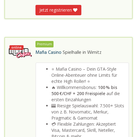
Jetzt registrieren
Premium
online
Mafia Casino
Spielhalle in
Wimitz
⭐ Mafia Casino – Dein GTA-Style
Online-Abenteuer ohne Limits für
echte High Roller! ⭐
🔥 Willkommensbonus:
100 % bis
500 €/CHF + 200 Freispiele
auf die
ersten Einzahlungen
🎰 Riesige Spielauswahl: 7.500+ Slots
von z. B. Novomatic, Merkur,
Pragmatic & Gamomat
💳 Flexible Zahlungen: Akzeptiert
Visa, Mastercard, Skrill, Neteller,
Bitcoin & mehr