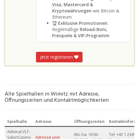
Visa, Mastercard &
Kryptowährungen
wie Bitcoin &
Ethereum
🏆
Exklusive Promotionen
:
Regelmäßige
Reload-Boni,
Freispiele & VIP-Programm
Jetzt registrieren
Alle Spielhallen in Wimitz mit Adresse,
Öffnungszeiten und Kontaktmöglichkeiten
Spielhalle
Adresse
Öffnungszeiten
Kontaktinform
Admiral VLT-
Mo-Sa: 10:00-
Tel: +43 1 23456
SalonCasino
Adresse und