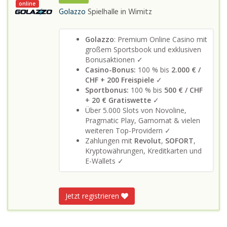
online
Golazzo
Spielhalle in
Wimitz
Golazzo
: Premium Online Casino mit
großem Sportsbook und exklusiven
Bonusaktionen ✓
Casino-Bonus:
100 % bis
2.000 € /
CHF + 200 Freispiele
✓
Sportbonus:
100 % bis
500 € / CHF
+ 20 € Gratiswette
✓
Über 5.000 Slots von Novoline,
Pragmatic Play, Gamomat & vielen
weiteren Top-Providern ✓
Zahlungen mit
Revolut
,
SOFORT
,
Kryptowährungen, Kreditkarten und
E-Wallets ✓
Jetzt registrieren