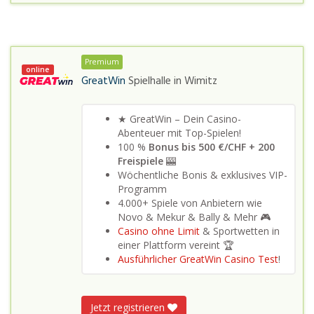
Premium
online
GreatWin
Spielhalle in
Wimitz
★ GreatWin – Dein Casino-
Abenteuer mit Top-Spielen!
100 %
Bonus bis 500 €/CHF + 200
Freispiele
🎰
Wöchentliche Bonis & exklusives VIP-
Programm
4.000+ Spiele von Anbietern wie
Novo & Mekur & Bally & Mehr 🎮
Casino ohne Limit
& Sportwetten in
einer Plattform vereint 🏆
Ausführlicher GreatWin Casino Test
!
Jetzt registrieren