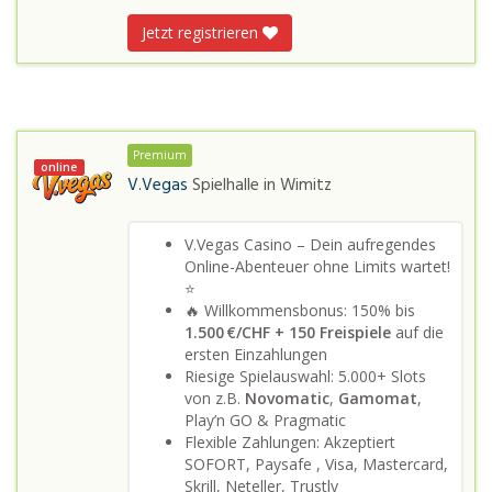
Jetzt registrieren
Premium
online
V.Vegas
Spielhalle in
Wimitz
V.Vegas Casino – Dein aufregendes
Online-Abenteuer ohne Limits wartet!
⭐
🔥 Willkommensbonus: 150% bis
1.500 €/CHF + 150 Freispiele
auf die
ersten Einzahlungen
Riesige Spielauswahl: 5.000+ Slots
von z.B.
Novomatic
,
Gamomat
,
Play’n GO & Pragmatic
Flexible Zahlungen: Akzeptiert
SOFORT, Paysafe , Visa, Mastercard,
Skrill, Neteller, Trustly