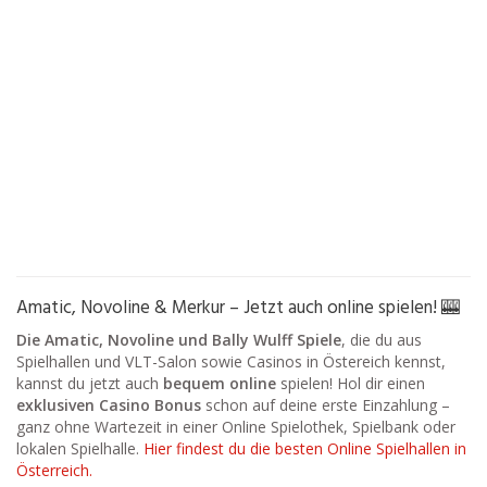
Amatic, Novoline & Merkur – Jetzt auch online spielen! 🎰
Die Amatic, Novoline und Bally Wulff Spiele
, die du aus
Spielhallen und VLT-Salon sowie Casinos in Östereich kennst,
kannst du jetzt auch
bequem online
spielen! Hol dir einen
exklusiven Casino Bonus
schon auf deine erste Einzahlung –
ganz ohne Wartezeit in einer Online Spielothek, Spielbank oder
lokalen Spielhalle.
Hier findest du die besten Online Spielhallen in
Österreich.