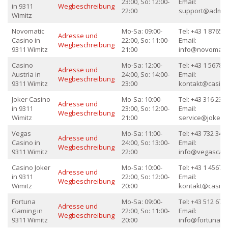
23:00, So: 12:00-
Email:
in 9311
Wegbeschreibung
22:00
support@admira
Wimitz
Novomatic
Mo-Sa: 09:00-
Tel: +43 1 87654
Adresse und
Casino in
22:00, So: 11:00-
Email:
Wegbeschreibung
9311 Wimitz
21:00
info@novomatic
Casino
Mo-Sa: 12:00-
Tel: +43 1 56789
Adresse und
Austria in
24:00, So: 14:00-
Email:
Wegbeschreibung
9311 Wimitz
23:00
kontakt@casino
Joker Casino
Mo-Sa: 10:00-
Tel: +43 316 234
Adresse und
in 9311
23:00, So: 12:00-
Email:
Wegbeschreibung
Wimitz
21:00
service@jokerca
Vegas
Mo-Sa: 11:00-
Tel: +43 732 345
Adresse und
Casino in
24:00, So: 13:00-
Email:
Wegbeschreibung
9311 Wimitz
22:00
info@vegascasi
Casino Joker
Mo-Sa: 10:00-
Tel: +43 1 45678
Adresse und
in 9311
22:00, So: 12:00-
Email:
Wegbeschreibung
Wimitz
20:00
kontakt@casino
Fortuna
Mo-Sa: 09:00-
Tel: +43 512 678
Adresse und
Gaming in
22:00, So: 11:00-
Email:
Wegbeschreibung
9311 Wimitz
20:00
info@fortunaga