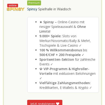
Premium
online
Spinsy
Spielhalle in
Waidisch
★
Spinsy –
Online-Casino mit
riesiger Spieleauswahl &
Ohne
Limits
!
9.000+ Spiele:
Slots von
Merkur/Novomatic/Bally & Mehr!,
Tischspiele & Live-Casino ✓
100 % Willkommensbonus
bis
500 €/CHF + 200 Freispiele
✓
Sportwetten-Sektion
für zahlreiche
Events ✓
💎
VIP-Programm & Highroller-
Vorteile
mit exklusiven Belohnungen
✓
Vielfältige Zahlungsmethoden:
Kreditkarten, E-Wallets & Krypto ✓
Jetzt registrieren