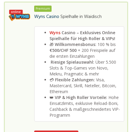
Premium
online
Wyns Casino
Spielhalle in
Waidisch
Wyns
Casino – Exklusives Online
Spielhalle für High Roller & VIPs!
🎁
Willkommensbonus:
100 % bis
€500/CHF 500
+ 200 Freispiele auf
die ersten Einzahlungen
Riesige Spielauswahl:
Über 5.500
Slots & Top-Games von Novo,
Mekru, Pragmatic & mehr
💳
Flexible Zahlungen:
Visa,
Mastercard, Skrill, Neteller, Bitcoin,
Ethereum
👑
VIP & High Roller Vorteile:
Hohe
Einsatzlimits, exklusive Reload-Boni,
Cashback & maßgeschneidertes VIP-
Programm