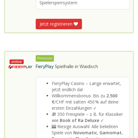
Spielersperrsystem
Jetzt registrieren
Premium
online
FieryPlay
Spielhalle in
Waidisch
FieryPlay Casino – Lange erwartet,
jetzt endlich da!
Willkommensbonus: Bis zu
2.500
€
/CHF mit satten 450 % auf deine
ersten Einzahlungen ✓
🎁 350 Freispiele – z. B. für Klassiker
wie
Book of Ra Deluxe
✓
🎰 Riesige Auswahl: Alle beliebten
Spiele von
Novomatic
,
Gamomat
,