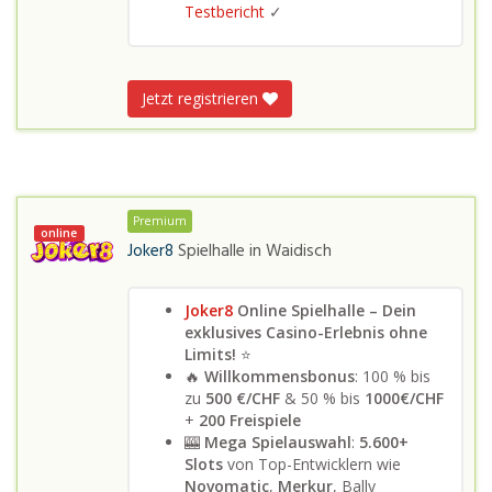
Testbericht
✓
Jetzt registrieren
Premium
online
Joker8
Spielhalle in
Waidisch
Joker8
Online Spielhalle – Dein
exklusives Casino-Erlebnis ohne
Limits!
⭐
🔥
Willkommensbonus
: 100 % bis
zu
500 €/CHF
& 50 % bis
1000€/CHF
+
200 Freispiele
🎰
Mega Spielauswahl
:
5.600+
Slots
von Top-Entwicklern wie
Novomatic
,
Merkur
, Bally