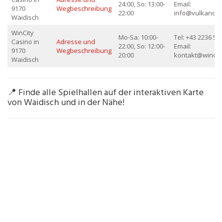
24:00, So: 13:00-
Email:
9170
Wegbeschreibung
22:00
info@vulkancas
Waidisch
WinCity
Mo-Sa: 10:00-
Tel: +43 2236 56
Casino in
Adresse und
22:00, So: 12:00-
Email:
9170
Wegbeschreibung
20:00
kontakt@wincity
Waidisch
📍 Finde alle Spielhallen auf der interaktiven Karte
von Waidisch und in der Nähe!