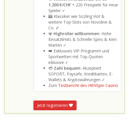
1.200 €/CHF
+ 220 Freispiele für neue
Spieler ✓
🎰 Klassiker wie Sizzling Hot &
weitere Top-Slots von Novoline &
Co.
✓
💎
Highroller willkommen:
Hohe
Einsatzlimits & Schnelle Spins & Kein
Warten ✓
👑 Exklusives VIP-Programm und
Sportwetten mit Top-Quoten
inklusive ✓
💳
Zahl bequem:
Akzeptiert
SOFORT, Paysafe, Kreditkarten, E-
Wallets & Kryptowährungen ✓
Zum
Testbericht des HitNSpin Casino
Jetzt registrieren