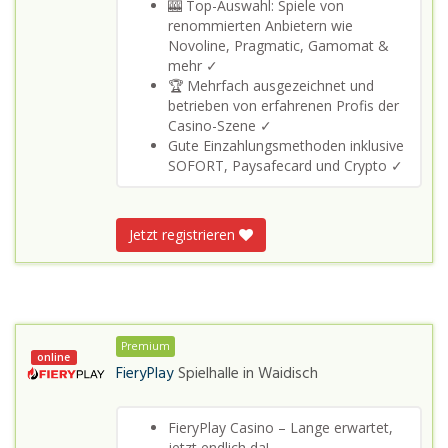
🎰 Top-Auswahl: Spiele von
renommierten Anbietern wie
Novoline, Pragmatic, Gamomat &
mehr ✓
🏆 Mehrfach ausgezeichnet und
betrieben von erfahrenen Profis der
Casino-Szene ✓
Gute Einzahlungsmethoden inklusive
SOFORT, Paysafecard und Crypto ✓
Jetzt registrieren
Premium
online
FieryPlay
Spielhalle in
Waidisch
FieryPlay Casino – Lange erwartet,
jetzt endlich da!