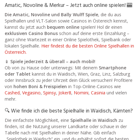
Amatic, Novoline & Merkur – Jetzt auch online spielen! 🎰
Die Amatic, Novoline und Bally Wulff Spiele
, die du aus
Spielhallen und VLT-Salon sowie Casinos in Östereich kennst,
kannst du jetzt auch
bequem online
spielen! Hol dir einen
exklusiven Casino Bonus
schon auf deine erste Einzahlung –
ganz ohne Wartezeit in einer Online Spielothek, Spielbank oder
lokalen Spielhalle.
Hier findest du die besten Online Spielhallen in
Österreich.
📱
Spiele jederzeit & überall – auch mobil!
Ob von zu Hause oder unterwegs: Mit deinem
Smartphone
oder Tablet
kannst du in Waidisch, Wien, Graz, Linz, Salzburg
oder Innsbruck zu jeder Uhrzeit dein Glück versuchen! Profitiere
von
hohen Boni & Freispielen
in Top-Online-Casinos wie
Cashed
,
Vegasino
,
Spinsy
,
Joker8
,
Nomini
,
Casinia
und vielen
mehr.
🔍 Wie finde ich die beste Spielhalle in Waidisch, Kärnten?
Die einfachste Möglichkeit, eine
Spielhalle in Waidisch
zu
finden, ist die Nutzung unserer Landkarte oder schaue in der
Tabelle nach mit Spielhallen in deiner Nähe. Gib einfach
„Spielothek in Waidisch“ ein, und du erhältst sofort die besten