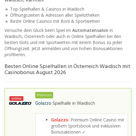
🔹 Top-Spielhallen & Casinos in Waidisch
🔹 Öffnungszeiten & Adressen aller Spielotheken
🔹 Beste Online Casinos mit Boni & Sportwetten
Versuche dein Glück beim Spiel im
Automatensalon
in
Waidisch, Österreich oder auch in Online Spielhallen bei den
besten Slots und mit Sportwetten mit einem Bonus zu jeder
Öffnungszeit. Jetzt anmelden und von hohen Bonusaktionen
profitieren.
Besten Online Spielhallen in Österreich Waidisch mit
Casinobonus August 2026
Premium
online
Golazzo
Spielhalle in
Waidisch
Golazzo
: Premium Online Casino mit
großem Sportsbook und exklusiven
Bonusaktionen ✓