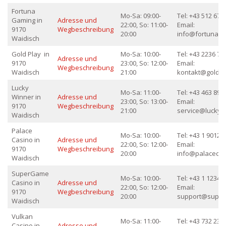
Fortuna
Mo-Sa: 09:00-
Tel: +43 512 678
Gaming in
Adresse und
22:00, So: 11:00-
Email:
9170
Wegbeschreibung
20:00
info@fortunaga
Waidisch
Gold Play in
Mo-Sa: 10:00-
Tel: +43 2236 78
Adresse und
9170
23:00, So: 12:00-
Email:
Wegbeschreibung
Waidisch
21:00
kontakt@goldpl
Lucky
Mo-Sa: 11:00-
Tel: +43 463 890
Winner in
Adresse und
23:00, So: 13:00-
Email:
9170
Wegbeschreibung
21:00
service@luckyw
Waidisch
Palace
Mo-Sa: 10:00-
Tel: +43 1 90123
Casino in
Adresse und
22:00, So: 12:00-
Email:
9170
Wegbeschreibung
20:00
info@palacecas
Waidisch
SuperGame
Mo-Sa: 10:00-
Tel: +43 1 12345
Casino in
Adresse und
22:00, So: 12:00-
Email:
9170
Wegbeschreibung
20:00
support@super
Waidisch
Vulkan
Mo-Sa: 11:00-
Tel: +43 732 234
Casino in
Adresse und