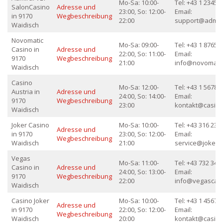
Mo-Sa: 10:00-
Tel: +43 1 23456
SalonCasino
Adresse und
23:00, So: 12:00-
Email:
in 9170
Wegbeschreibung
22:00
support@admira
Waidisch
Novomatic
Mo-Sa: 09:00-
Tel: +43 1 87654
Casino in
Adresse und
22:00, So: 11:00-
Email:
9170
Wegbeschreibung
21:00
info@novomatic
Waidisch
Casino
Mo-Sa: 12:00-
Tel: +43 1 56789
Austria in
Adresse und
24:00, So: 14:00-
Email:
9170
Wegbeschreibung
23:00
kontakt@casino
Waidisch
Joker Casino
Mo-Sa: 10:00-
Tel: +43 316 234
Adresse und
in 9170
23:00, So: 12:00-
Email:
Wegbeschreibung
Waidisch
21:00
service@jokerca
Vegas
Mo-Sa: 11:00-
Tel: +43 732 345
Casino in
Adresse und
24:00, So: 13:00-
Email:
9170
Wegbeschreibung
22:00
info@vegascasi
Waidisch
Casino Joker
Mo-Sa: 10:00-
Tel: +43 1 45678
Adresse und
in 9170
22:00, So: 12:00-
Email:
Wegbeschreibung
Waidisch
20:00
kontakt@casino