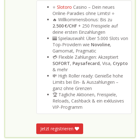
⭐
Slotoro
Casino – Dein neues
Online-Paradies ohne Limits! ⭐
🔥 Willkommensbonus: Bis zu
2.500 €/CHF
+ 250 Freispiele auf
deine ersten Einzahlungen
🎰 Spielauswahl: Über 5.000 Slots von
Top-Providern wie
Novoline
,
Gamomat, Pragmatic
💳 Flexible Zahlungen: Akzeptiert
SOFORT
,
Paysafecard
, Visa,
Crypto
& mehr
💸 High Roller ready: Genieße hohe
Limits bei Ein- & Auszahlungen –
ganz ohne Grenzen
🏆 Tägliche Aktionen, Freispiele,
Reloads, Cashback & ein exklusives
VIP-Programm
Jetzt registrieren