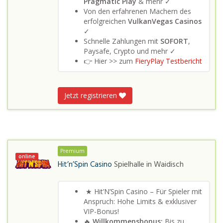
Pragmatic Play
& mehr ✓
Von den erfahrenen Machern des
erfolgreichen
VulkanVegas Casinos
✓
Schnelle Zahlungen mit
SOFORT
,
Paysafe, Crypto und mehr ✓
👉 Hier >> zum
FieryPlay Testbericht
Jetzt registrieren
Premium
online
Hit’n’Spin Casino
Spielhalle in
Waidisch
★ Hit’N’Spin Casino – Für Spieler mit
Anspruch: Hohe Limits & exklusiver
VIP-Bonus!
🔥
Willkommensbonus:
Bis zu