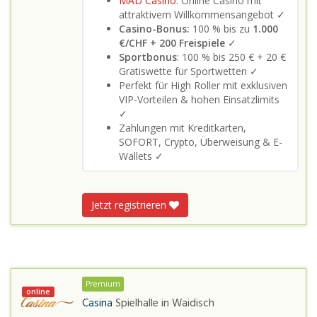
MAD Casino
: Online Casino mit
attraktivem Willkommensangebot ✓
Casino-Bonus:
100 % bis zu
1.000
€/CHF + 200 Freispiele
✓
Sportbonus
: 100 % bis 250 € + 20 €
Gratiswette für Sportwetten ✓
Perfekt für High Roller mit exklusiven
VIP-Vorteilen & hohen Einsatzlimits
✓
Zahlungen mit Kreditkarten,
SOFORT, Crypto, Überweisung & E-
Wallets ✓
Jetzt registrieren
Premium
online
Casina
Spielhalle in
Waidisch