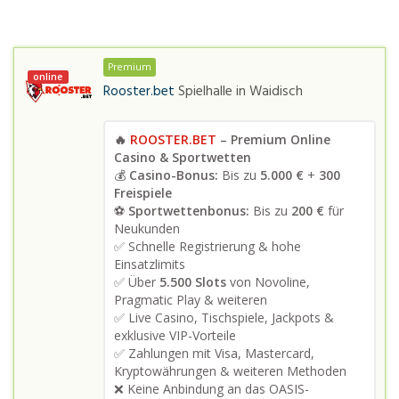
Premium
online
Rooster.bet
Spielhalle in
Waidisch
🔥
ROOSTER.BET
– Premium Online
Casino & Sportwetten
💰
Casino-Bonus:
Bis zu
5.000 €
+
300
Freispiele
⚽
Sportwettenbonus:
Bis zu
200 €
für
Neukunden
✅ Schnelle Registrierung & hohe
Einsatzlimits
✅ Über
5.500 Slots
von Novoline,
Pragmatic Play & weiteren
✅ Live Casino, Tischspiele, Jackpots &
exklusive VIP-Vorteile
✅ Zahlungen mit Visa, Mastercard,
Kryptowährungen & weiteren Methoden
❌ Keine Anbindung an das OASIS-