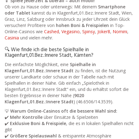
📱
Spiele jederzeit & überall – auch mobil!
Ob von zu Hause oder unterwegs: Mit deinem
Smartphone
oder Tablet
kannst du in Klagenfurt,01.Bez.:Innere Stadt, Wien,
Graz, Linz, Salzburg oder Innsbruck zu jeder Uhrzeit dein Glück
versuchen! Profitiere von
hohen Boni & Freispielen
in Top-
Online-Casinos wie
Cashed
,
Vegasino
,
Spinsy
,
Joker8
,
Nomini
,
Casinia
und vielen mehr.
🔍 Wie finde ich die beste Spielhalle in
Klagenfurt,01.Bez.:Innere Stadt, Kärnten?
Die einfachste Möglichkeit, eine
Spielhalle in
Klagenfurt,01.Bez.:Innere Stadt
zu finden, ist die Nutzung
unserer Landkarte oder schaue in der Tabelle nach mit
Spielhallen in deiner Nähe. Gib einfach „Spielothek in
Klagenfurt,01.Bez.:Innere Stadt“ ein, und du erhältst sofort die
besten Ergebnisse in deiner Nähe (
9020
Klagenfurt,01.Bez.:Innere Stadt
) (46.6506/14.3539).
💡
Warum Online-Casinos oft die bessere Wahl sind:
✔️
Mehr Kontrolle
über Einsätze & Spielzeiten
✔️
Exklusive Boni & Freispiele
, die es in lokalen Spielhallen nicht
gibt
✔️
Größere Spielauswahl
& entspannte Atmosphäre