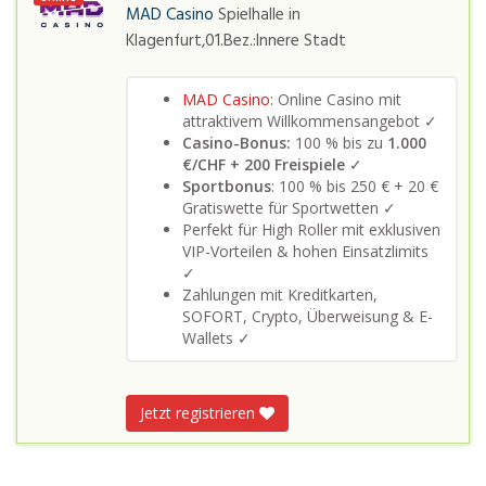
MAD Casino
Spielhalle in
Klagenfurt,01.Bez.:Innere Stadt
MAD Casino
: Online Casino mit
attraktivem Willkommensangebot ✓
Casino-Bonus:
100 % bis zu
1.000
€/CHF + 200 Freispiele
✓
Sportbonus
: 100 % bis 250 € + 20 €
Gratiswette für Sportwetten ✓
Perfekt für High Roller mit exklusiven
VIP-Vorteilen & hohen Einsatzlimits
✓
Zahlungen mit Kreditkarten,
SOFORT, Crypto, Überweisung & E-
Wallets ✓
Jetzt registrieren