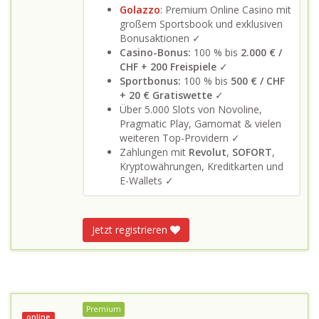
Golazzo
: Premium Online Casino mit
großem Sportsbook und exklusiven
Bonusaktionen ✓
Casino-Bonus:
100 % bis
2.000 € /
CHF + 200 Freispiele
✓
Sportbonus:
100 % bis
500 € / CHF
+ 20 € Gratiswette
✓
Über 5.000 Slots von Novoline,
Pragmatic Play, Gamomat & vielen
weiteren Top-Providern ✓
Zahlungen mit
Revolut
,
SOFORT
,
Kryptowährungen, Kreditkarten und
E-Wallets ✓
Jetzt registrieren
Premium
online