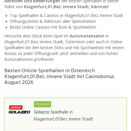
Adressen und Bewertungen
der besten Spiehallen in deiner
Nähe von
Klagenfurt,01.Bez.:Innere Stadt, Kärnten
!
🔹 Top-Spielhallen & Casinos in Klagenfurt,01.Bez.:Innere Stadt
🔹 Öffnungszeiten & Adressen aller Spielotheken
🔹 Beste Online Casinos mit Boni & Sportwetten
Versuche dein Glück beim Spiel im
Automatensalon
in
Klagenfurt,01.Bez.:Innere Stadt, Österreich oder auch in Online
Spielhallen bei den besten Slots und mit Sportwetten mit einem
Bonus zu jeder Öffnungszeit. Jetzt anmelden und von hohen
Bonusaktionen profitieren.
Besten Online Spielhallen in Österreich
Klagenfurt,01.Bez.:Innere Stadt mit Casinobonus
August 2026
Premium
online
Golazzo
Spielhalle in
Klagenfurt,01.Bez.:Innere Stadt