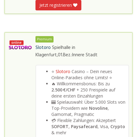
Jetzt registrieren
Premium
online
Slotoro
Spielhalle in
Klagenfurt,01.Bez.:Innere Stadt
⭐
Slotoro
Casino – Dein neues
Online-Paradies ohne Limits! ⭐
🔥 Willkommensbonus: Bis zu
2.500 €/CHF
+ 250 Freispiele auf
deine ersten Einzahlungen
🎰 Spielauswahl: Über 5.000 Slots von
Top-Providern wie
Novoline
,
Gamomat, Pragmatic
💳 Flexible Zahlungen: Akzeptiert
SOFORT
,
Paysafecard
, Visa,
Crypto
& mehr