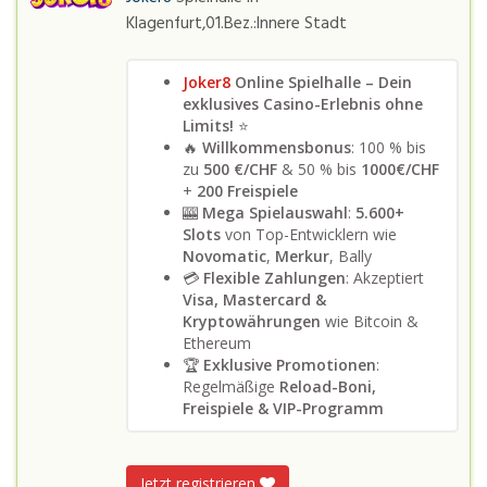
Klagenfurt,01.Bez.:Innere Stadt
Joker8
Online Spielhalle – Dein
exklusives Casino-Erlebnis ohne
Limits!
⭐
🔥
Willkommensbonus
: 100 % bis
zu
500 €/CHF
& 50 % bis
1000€/CHF
+
200 Freispiele
🎰
Mega Spielauswahl
:
5.600+
Slots
von Top-Entwicklern wie
Novomatic
,
Merkur
, Bally
💳
Flexible Zahlungen
: Akzeptiert
Visa, Mastercard &
Kryptowährungen
wie Bitcoin &
Ethereum
🏆
Exklusive Promotionen
:
Regelmäßige
Reload-Boni,
Freispiele & VIP-Programm
Jetzt registrieren