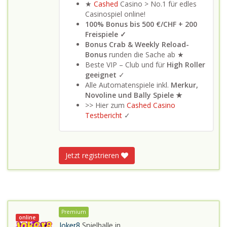
★
Cashed
Casino > No.1 für edles
Casinospiel online!
100% Bonus bis 500 €/CHF + 200
Freispiele ✓
Bonus Crab &
Weekly Reload-
Bonus
runden die Sache ab ★
Beste VIP – Club und für
High Roller
geeignet
✓
Alle Automatenspiele inkl.
Merkur,
Novoline und Bally Spiele ★
>> Hier zum
Cashed Casino
Testbericht
✓
Jetzt registrieren
Premium
online
Joker8
Spielhalle in