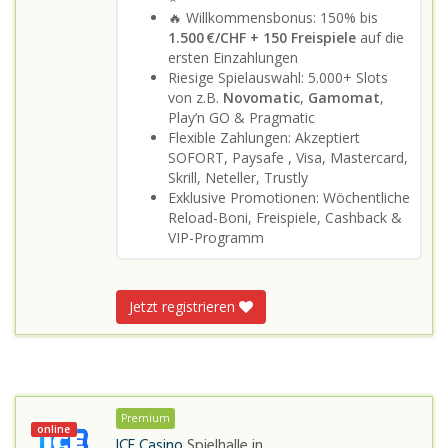
🔥 Willkommensbonus: 150% bis
1.500 €/CHF + 150 Freispiele
auf die
ersten Einzahlungen
Riesige Spielauswahl: 5.000+ Slots
von z.B.
Novomatic
,
Gamomat
,
Play’n GO & Pragmatic
Flexible Zahlungen: Akzeptiert
SOFORT, Paysafe , Visa, Mastercard,
Skrill, Neteller, Trustly
Exklusive Promotionen: Wöchentliche
Reload-Boni, Freispiele, Cashback &
VIP-Programm
Jetzt registrieren
Premium
online
ICE Casino
Spielhalle in