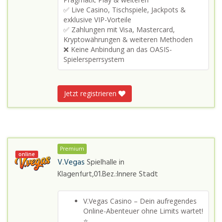
✅ Live Casino, Tischspiele, Jackpots &
exklusive VIP-Vorteile
✅ Zahlungen mit Visa, Mastercard,
Kryptowährungen & weiteren Methoden
❌ Keine Anbindung an das OASIS-
Spielersperrsystem
Jetzt registrieren
Premium
online
V.Vegas
Spielhalle in
Klagenfurt,01.Bez.:Innere Stadt
V.Vegas Casino – Dein aufregendes
Online-Abenteuer ohne Limits wartet!
⭐