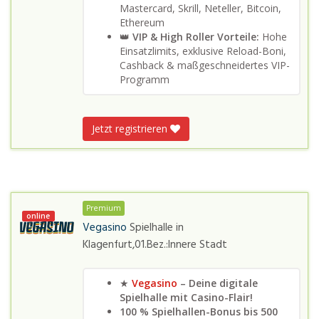
Mastercard, Skrill, Neteller, Bitcoin,
Ethereum
👑
VIP & High Roller Vorteile:
Hohe
Einsatzlimits, exklusive Reload-Boni,
Cashback & maßgeschneidertes VIP-
Programm
Jetzt registrieren
Premium
online
Vegasino
Spielhalle in
Klagenfurt,01.Bez.:Innere Stadt
★
Vegasino
– Deine digitale
Spielhalle mit Casino-Flair!
100 % Spielhallen-Bonus bis 500