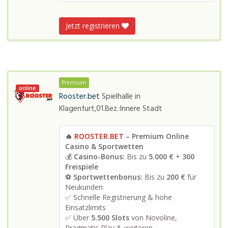
Jetzt registrieren
Premium
online
Rooster.bet
Spielhalle in
Klagenfurt,01.Bez.:Innere Stadt
🔥
ROOSTER.BET
– Premium Online
Casino & Sportwetten
💰
Casino-Bonus:
Bis zu
5.000 €
+
300
Freispiele
⚽
Sportwettenbonus:
Bis zu
200 €
für
Neukunden
✅ Schnelle Registrierung & hohe
Einsatzlimits
✅ Über
5.500 Slots
von Novoline,
Pragmatic Play & weiteren