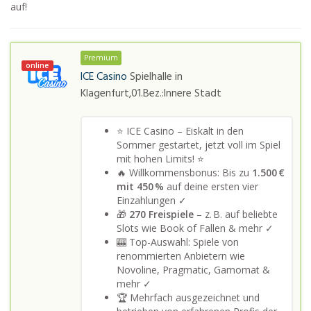
auf!
Premium
online
ICE Casino
Spielhalle in
Klagenfurt,01.Bez.:Innere Stadt
⭐ ICE Casino – Eiskalt in den
Sommer gestartet, jetzt voll im Spiel
mit hohen Limits! ⭐
🔥 Willkommensbonus: Bis zu
1.500 €
mit 450 %
auf deine ersten vier
Einzahlungen ✓
🎁
270 Freispiele
– z. B. auf beliebte
Slots wie Book of Fallen & mehr ✓
🎰 Top-Auswahl: Spiele von
renommierten Anbietern wie
Novoline, Pragmatic, Gamomat &
mehr ✓
🏆 Mehrfach ausgezeichnet und