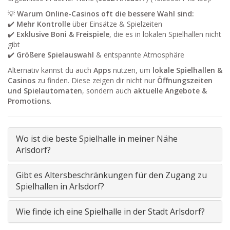
💡
Warum Online-Casinos oft die bessere Wahl sind:
✔️
Mehr Kontrolle
über Einsätze & Spielzeiten
✔️
Exklusive Boni & Freispiele
, die es in lokalen Spielhallen nicht
gibt
✔️
Größere Spielauswahl
& entspannte Atmosphäre
Alternativ kannst du auch
Apps
nutzen, um
lokale Spielhallen &
Casinos
zu finden. Diese zeigen dir nicht nur
Öffnungszeiten
und Spielautomaten
, sondern auch
aktuelle Angebote &
Promotions
.
Wo ist die beste Spielhalle in meiner Nähe
Arlsdorf?
Gibt es Altersbeschränkungen für den Zugang zu
Spielhallen in Arlsdorf?
Wie finde ich eine Spielhalle in der Stadt Arlsdorf?