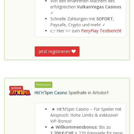
Von den erfahrenen Machern des
erfolgreichen
VulkanVegas Casinos
✓
Schnelle Zahlungen mit
SOFORT
,
Paysafe, Crypto und mehr ✓
👉 Hier >> zum
FieryPlay Testbericht
Jetzt registrieren
Premium
online
Hit’n’Spin Casino
Spielhalle in
Arlsdorf
★ Hit’N’Spin Casino – Für Spieler mit
Anspruch: Hohe Limits & exklusiver
VIP-Bonus!
🔥
Willkommensbonus:
Bis zu
1.200 €/CHF
+ 220 Freispiele für neue