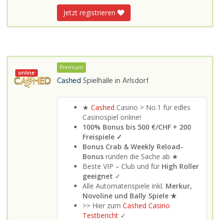
Jetzt registrieren
Premium
online
Cashed
Spielhalle in
Arlsdorf
★
Cashed
Casino > No.1 für edles
Casinospiel online!
100% Bonus bis 500 €/CHF + 200
Freispiele ✓
Bonus Crab &
Weekly Reload-
Bonus
runden die Sache ab ★
Beste VIP – Club und für
High Roller
geeignet
✓
Alle Automatenspiele inkl.
Merkur,
Novoline und Bally Spiele ★
>> Hier zum
Cashed Casino
Testbericht
✓