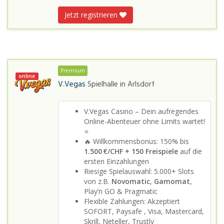
Jetzt registrieren
Premium
online
V.Vegas
Spielhalle in
Arlsdorf
V.Vegas Casino – Dein aufregendes
Online-Abenteuer ohne Limits wartet!
⭐
🔥 Willkommensbonus: 150% bis
1.500 €/CHF + 150 Freispiele
auf die
ersten Einzahlungen
Riesige Spielauswahl: 5.000+ Slots
von z.B.
Novomatic
,
Gamomat
,
Play’n GO & Pragmatic
Flexible Zahlungen: Akzeptiert
SOFORT, Paysafe , Visa, Mastercard,
Skrill, Neteller, Trustly