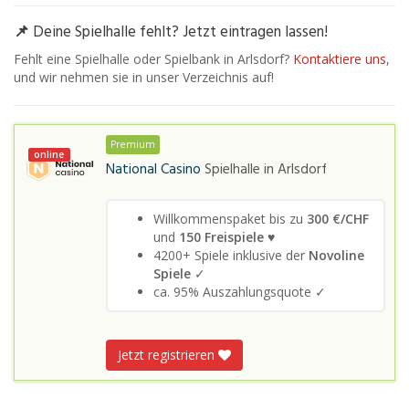
📌
Deine Spielhalle fehlt? Jetzt eintragen lassen!
Fehlt eine Spielhalle oder Spielbank in Arlsdorf?
Kontaktiere uns
,
und wir nehmen sie in unser Verzeichnis auf!
Premium
online
National Casino
Spielhalle in
Arlsdorf
Willkommenspaket bis zu
300 €/CHF
und
150 Freispiele ♥
4200+ Spiele inklusive der
Novoline
Spiele
✓
ca. 95% Auszahlungsquote ✓
Jetzt registrieren