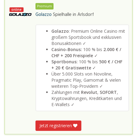
Premium
online
Golazzo
Spielhalle in
Arlsdorf
Golazzo
: Premium Online Casino mit
großem Sportsbook und exklusiven
Bonusaktionen ✓
Casino-Bonus:
100 % bis
2.000 € /
CHF + 200 Freispiele
✓
Sportbonus:
100 % bis
500 € / CHF
+ 20 € Gratiswette
✓
Über 5.000 Slots von Novoline,
Pragmatic Play, Gamomat & vielen
weiteren Top-Providern ✓
Zahlungen mit
Revolut
,
SOFORT
,
Kryptowährungen, Kreditkarten und
E-Wallets ✓
Jetzt registrieren