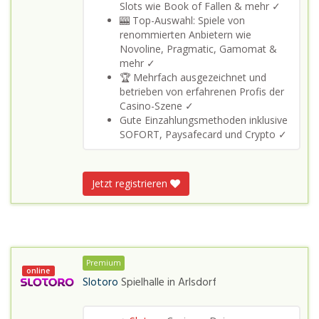
Slots wie Book of Fallen & mehr ✓
🎰 Top-Auswahl: Spiele von
renommierten Anbietern wie
Novoline, Pragmatic, Gamomat &
mehr ✓
🏆 Mehrfach ausgezeichnet und
betrieben von erfahrenen Profis der
Casino-Szene ✓
Gute Einzahlungsmethoden inklusive
SOFORT, Paysafecard und Crypto ✓
Jetzt registrieren
Premium
online
Slotoro
Spielhalle in
Arlsdorf