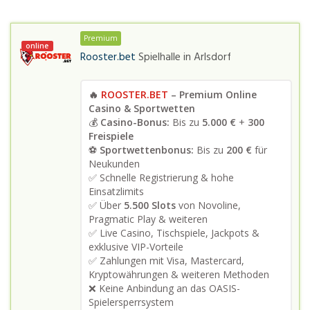
Premium
online
Rooster.bet
Spielhalle in
Arlsdorf
🔥
ROOSTER.BET
– Premium Online
Casino & Sportwetten
💰
Casino-Bonus:
Bis zu
5.000 €
+
300
Freispiele
⚽
Sportwettenbonus:
Bis zu
200 €
für
Neukunden
✅ Schnelle Registrierung & hohe
Einsatzlimits
✅ Über
5.500 Slots
von Novoline,
Pragmatic Play & weiteren
✅ Live Casino, Tischspiele, Jackpots &
exklusive VIP-Vorteile
✅ Zahlungen mit Visa, Mastercard,
Kryptowährungen & weiteren Methoden
❌ Keine Anbindung an das OASIS-
Spielersperrsystem