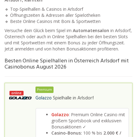
🔹 Top-Spielhallen & Casinos in Arlsdorf
🔹 Öffnungszeiten & Adressen aller Spielotheken
🔹 Beste Online Casinos mit Boni & Sportwetten
Versuche dein Glück beim Spiel im
Automatensalon
in Arlsdorf,
Österreich oder auch in Online Spielhallen bei den besten Slots
und mit Sportwetten mit einem Bonus zu jeder Öffnungszeit.
Jetzt anmelden und von hohen Bonusaktionen profitieren.
Besten Online Spielhallen in Österreich Arlsdorf mit
Casinobonus August 2026
Premium
online
Golazzo
Spielhalle in
Arlsdorf
Golazzo
: Premium Online Casino mit
großem Sportsbook und exklusiven
Bonusaktionen ✓
Casino-Bonus:
100 % bis
2.000 € /