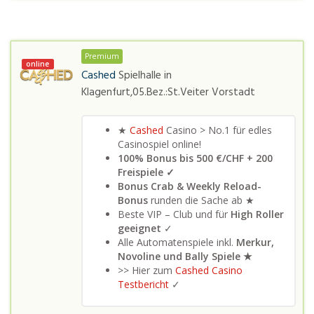
Premium
online
Cashed
Spielhalle in
Klagenfurt,05.Bez.:St.Veiter Vorstadt
★
Cashed
Casino > No.1 für edles
Casinospiel online!
100% Bonus bis 500 €/CHF + 200
Freispiele ✓
Bonus Crab &
Weekly Reload-
Bonus
runden die Sache ab ★
Beste VIP – Club und für
High Roller
geeignet
✓
Alle Automatenspiele inkl.
Merkur,
Novoline und Bally Spiele ★
>> Hier zum
Cashed Casino
Testbericht
✓