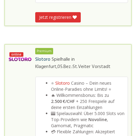
Jetzt registrieren
Premium
online
Slotoro
Spielhalle in
Klagenfurt,05.Bez.:St.Veiter Vorstadt
⭐
Slotoro
Casino – Dein neues
Online-Paradies ohne Limits! ⭐
🔥 Willkommensbonus: Bis zu
2.500 €/CHF
+ 250 Freispiele auf
deine ersten Einzahlungen
🎰 Spielauswahl: Über 5.000 Slots von
Top-Providern wie
Novoline
,
Gamomat, Pragmatic
💳 Flexible Zahlungen: Akzeptiert