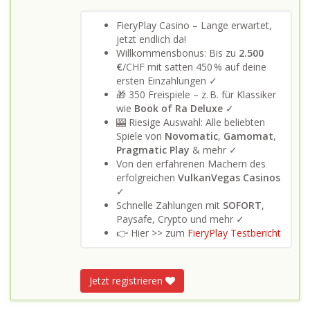
FieryPlay Casino – Lange erwartet,
jetzt endlich da!
Willkommensbonus: Bis zu
2.500
€
/CHF mit satten 450 % auf deine
ersten Einzahlungen ✓
🎁 350 Freispiele – z. B. für Klassiker
wie
Book of Ra Deluxe
✓
🎰 Riesige Auswahl: Alle beliebten
Spiele von
Novomatic
,
Gamomat
,
Pragmatic Play
& mehr ✓
Von den erfahrenen Machern des
erfolgreichen
VulkanVegas Casinos
✓
Schnelle Zahlungen mit
SOFORT
,
Paysafe, Crypto und mehr ✓
👉 Hier >> zum
FieryPlay Testbericht
Jetzt registrieren