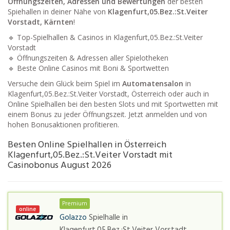
Öffnungszeiten, Adressen und Bewertungen
der besten
Spiehallen in deiner Nähe von
Klagenfurt,05.Bez.:St.Veiter
Vorstadt, Kärnten
!
🔹 Top-Spielhallen & Casinos in Klagenfurt,05.Bez.:St.Veiter
Vorstadt
🔹 Öffnungszeiten & Adressen aller Spielotheken
🔹 Beste Online Casinos mit Boni & Sportwetten
Versuche dein Glück beim Spiel im
Automatensalon
in
Klagenfurt,05.Bez.:St.Veiter Vorstadt, Österreich oder auch in
Online Spielhallen bei den besten Slots und mit Sportwetten mit
einem Bonus zu jeder Öffnungszeit. Jetzt anmelden und von
hohen Bonusaktionen profitieren.
Besten Online Spielhallen in Österreich
Klagenfurt,05.Bez.:St.Veiter Vorstadt mit
Casinobonus August 2026
Premium
online
Golazzo
Spielhalle in