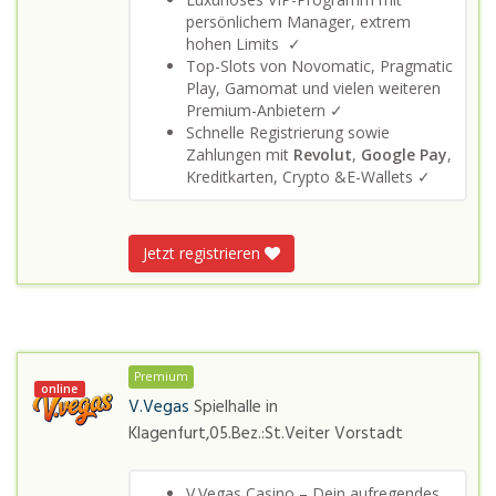
persönlichem Manager, extrem
hohen Limits ✓
Top-Slots von Novomatic, Pragmatic
Play, Gamomat und vielen weiteren
Premium-Anbietern ✓
Schnelle Registrierung sowie
Zahlungen mit
Revolut
,
Google Pay
,
Kreditkarten, Crypto &E-Wallets ✓
Jetzt registrieren
Premium
online
V.Vegas
Spielhalle in
Klagenfurt,05.Bez.:St.Veiter Vorstadt
V.Vegas Casino – Dein aufregendes