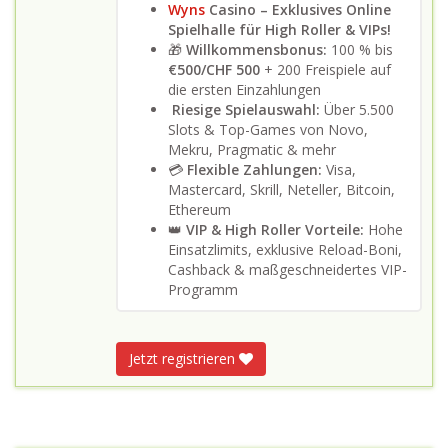
Wyns
Casino – Exklusives Online
Spielhalle für High Roller & VIPs!
🎁
Willkommensbonus:
100 % bis
€500/CHF 500
+ 200 Freispiele auf
die ersten Einzahlungen
Riesige Spielauswahl:
Über 5.500
Slots & Top-Games von Novo,
Mekru, Pragmatic & mehr
💳
Flexible Zahlungen:
Visa,
Mastercard, Skrill, Neteller, Bitcoin,
Ethereum
👑
VIP & High Roller Vorteile:
Hohe
Einsatzlimits, exklusive Reload-Boni,
Cashback & maßgeschneidertes VIP-
Programm
Jetzt registrieren