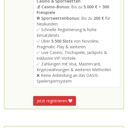
Casino & Sportwetten
💰
Casino-Bonus:
Bis zu
5.000 €
+
300
Freispiele
⚽
Sportwettenbonus:
Bis zu
200 €
für
Neukunden
✅ Schnelle Registrierung & hohe
Einsatzlimits
✅ Über
5.500 Slots
von Novoline,
Pragmatic Play & weiteren
✅ Live Casino, Tischspiele, Jackpots &
exklusive VIP-Vorteile
✅ Zahlungen mit Visa, Mastercard,
Kryptowährungen & weiteren Methoden
❌ Keine Anbindung an das OASIS-
Spielersperrsystem
Jetzt registrieren