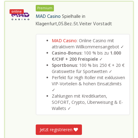
Premium
online
MAD Casino
Spielhalle in
Klagenfurt,05.Bez.:St.Veiter Vorstadt
MAD Casino
: Online Casino mit
attraktivem Willkommensangebot ✓
Casino-Bonus:
100 % bis zu
1.000
€/CHF + 200 Freispiele
✓
Sportbonus
: 100 % bis 250 € + 20 €
Gratiswette für Sportwetten ✓
Perfekt für High Roller mit exklusiven
VIP-Vorteilen & hohen Einsatzlimits
✓
Zahlungen mit Kreditkarten,
SOFORT, Crypto, Überweisung & E-
Wallets ✓
Jetzt registrieren