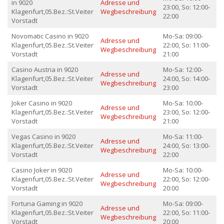
in 9020
Adresse und
23:00, So: 12:00-
E
Klagenfurt,05.Bez.:St.Veiter
Wegbeschreibung
22:00
s
Vorstadt
Novomatic Casino in 9020
Mo-Sa: 09:00-
T
Adresse und
Klagenfurt,05.Bez.:St.Veiter
22:00, So: 11:00-
E
Wegbeschreibung
Vorstadt
21:00
i
Casino Austria in 9020
Mo-Sa: 12:00-
T
Adresse und
Klagenfurt,05.Bez.:St.Veiter
24:00, So: 14:00-
E
Wegbeschreibung
Vorstadt
23:00
k
Joker Casino in 9020
Mo-Sa: 10:00-
T
Adresse und
Klagenfurt,05.Bez.:St.Veiter
23:00, So: 12:00-
E
Wegbeschreibung
Vorstadt
21:00
s
Vegas Casino in 9020
Mo-Sa: 11:00-
T
Adresse und
Klagenfurt,05.Bez.:St.Veiter
24:00, So: 13:00-
E
Wegbeschreibung
Vorstadt
22:00
i
Casino Joker in 9020
Mo-Sa: 10:00-
T
Adresse und
Klagenfurt,05.Bez.:St.Veiter
22:00, So: 12:00-
E
Wegbeschreibung
Vorstadt
20:00
k
Fortuna Gaming in 9020
Mo-Sa: 09:00-
T
Adresse und
Klagenfurt,05.Bez.:St.Veiter
22:00, So: 11:00-
E
Wegbeschreibung
Vorstadt
20:00
i