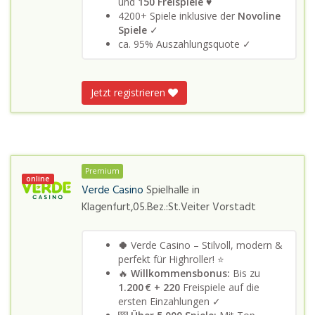
und
150 Freispiele ♥
4200+ Spiele inklusive der
Novoline
Spiele
✓
ca. 95% Auszahlungsquote ✓
Jetzt registrieren
Premium
online
Verde Casino
Spielhalle in
Klagenfurt,05.Bez.:St.Veiter Vorstadt
🍀
Verde Casino – Stilvoll, modern &
perfekt für Highroller! ⭐
🔥
Willkommensbonus:
Bis zu
1.200 € + 220
Freispiele auf die
ersten Einzahlungen ✓