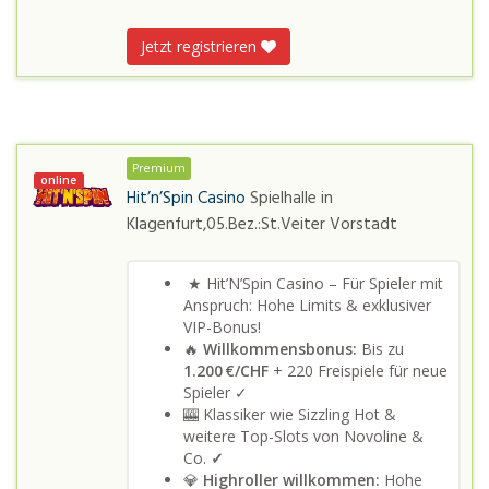
Jetzt registrieren
Premium
online
Hit’n’Spin Casino
Spielhalle in
Klagenfurt,05.Bez.:St.Veiter Vorstadt
★ Hit’N’Spin Casino – Für Spieler mit
Anspruch: Hohe Limits & exklusiver
VIP-Bonus!
🔥
Willkommensbonus:
Bis zu
1.200 €/CHF
+ 220 Freispiele für neue
Spieler ✓
🎰 Klassiker wie Sizzling Hot &
weitere Top-Slots von Novoline &
Co.
✓
💎
Highroller willkommen:
Hohe