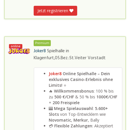
Jetzt registrieren
Premium
online
Joker8
Spielhalle in
Klagenfurt,05.Bez.:St.Veiter Vorstadt
Joker8
Online Spielhalle – Dein
exklusives Casino-Erlebnis ohne
Limits!
⭐
🔥
Willkommensbonus
: 100 % bis
zu
500 €/CHF
& 50 % bis
1000€/CHF
+
200 Freispiele
🎰
Mega Spielauswahl
:
5.600+
Slots
von Top-Entwicklern wie
Novomatic
,
Merkur
, Bally
💳
Flexible Zahlungen
: Akzeptiert