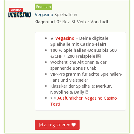
Premium
online
Vegasino
Spielhalle in
Klagenfurt,05.Bez.:St.Veiter Vorstadt
★
Vegasino
– Deine digitale
Spielhalle mit Casino-Flair!
100 % Spielhallen-Bonus bis 500
€/CHF
+
200 Freispiele
🎰
Wöchentliche Aktionen & der
spannende
Bonus Crab
VIP-Programm
für echte Spielhallen-
Fans und Vielspieler
Klassiker der Spielhalle:
Merkur
,
Novoline
&
Bally
🃏
> >
Ausführlicher Vegasino Casino
Test!
Jetzt registrieren