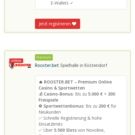
E-Wallets ✓
Jetzt registrieren
Premium
online
Rooster.bet
Spielhalle in
Köstendorf
🔥 ROOSTER.BET – Premium Online
Casino & Sportwetten
💰
Casino-Bonus:
Bis zu
5.000 €
+
300
Freispiele
⚽
Sportwettenbonus:
Bis zu
200 €
für
Neukunden
✅ Schnelle Registrierung & hohe
Einsatzlimits
✅ Über
5.500 Slots
von Novoline,