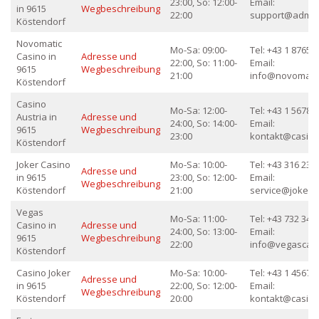
23:00, So: 12:00-
Email:
in 9615
Wegbeschreibung
22:00
support@admira
Köstendorf
Novomatic
Mo-Sa: 09:00-
Tel: +43 1 87654
Casino in
Adresse und
22:00, So: 11:00-
Email:
9615
Wegbeschreibung
21:00
info@novomatic
Köstendorf
Casino
Mo-Sa: 12:00-
Tel: +43 1 56789
Austria in
Adresse und
24:00, So: 14:00-
Email:
9615
Wegbeschreibung
23:00
kontakt@casino
Köstendorf
Joker Casino
Mo-Sa: 10:00-
Tel: +43 316 234
Adresse und
in 9615
23:00, So: 12:00-
Email:
Wegbeschreibung
Köstendorf
21:00
service@jokerca
Vegas
Mo-Sa: 11:00-
Tel: +43 732 345
Casino in
Adresse und
24:00, So: 13:00-
Email:
9615
Wegbeschreibung
22:00
info@vegascasi
Köstendorf
Casino Joker
Mo-Sa: 10:00-
Tel: +43 1 45678
Adresse und
in 9615
22:00, So: 12:00-
Email:
Wegbeschreibung
Köstendorf
20:00
kontakt@casino