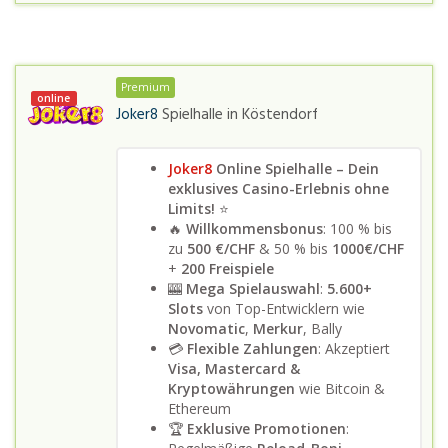
Premium
online
Joker8
Spielhalle in
Köstendorf
Joker8
Online Spielhalle – Dein
exklusives Casino-Erlebnis ohne
Limits!
⭐
🔥
Willkommensbonus
: 100 % bis
zu
500 €/CHF
& 50 % bis
1000€/CHF
+
200 Freispiele
🎰
Mega Spielauswahl
:
5.600+
Slots
von Top-Entwicklern wie
Novomatic
,
Merkur
, Bally
💳
Flexible Zahlungen
: Akzeptiert
Visa, Mastercard &
Kryptowährungen
wie Bitcoin &
Ethereum
🏆
Exklusive Promotionen
: