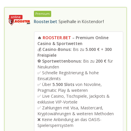
Premium
online
Rooster.bet
Spielhalle in
Köstendorf
🔥
ROOSTER.BET
– Premium Online
Casino & Sportwetten
💰
Casino-Bonus:
Bis zu
5.000 €
+
300
Freispiele
⚽
Sportwettenbonus:
Bis zu
200 €
für
Neukunden
✅ Schnelle Registrierung & hohe
Einsatzlimits
✅ Über
5.500 Slots
von Novoline,
Pragmatic Play & weiteren
✅ Live Casino, Tischspiele, Jackpots &
exklusive VIP-Vorteile
✅ Zahlungen mit Visa, Mastercard,
Kryptowährungen & weiteren Methoden
❌ Keine Anbindung an das OASIS-
Spielersperrsystem