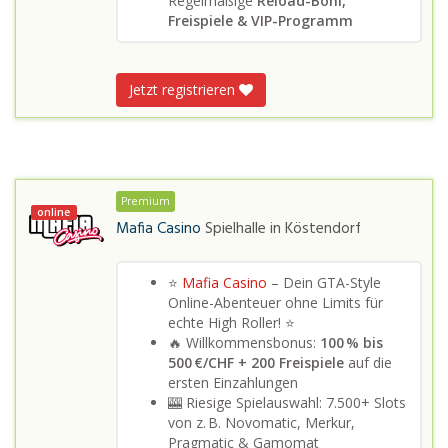
Regelmäßige
Reload-Boni,
Freispiele & VIP-Programm
Jetzt registrieren
Premium
online
Mafia Casino
Spielhalle in
Köstendorf
⭐
Mafia Casino
– Dein GTA-Style
Online-Abenteuer ohne Limits für
echte High Roller! ⭐
🔥 Willkommensbonus:
100 % bis
500 €/CHF + 200 Freispiele
auf die
ersten Einzahlungen
🎰 Riesige Spielauswahl: 7.500+ Slots
von z. B. Novomatic, Merkur,
Pragmatic & Gamomat