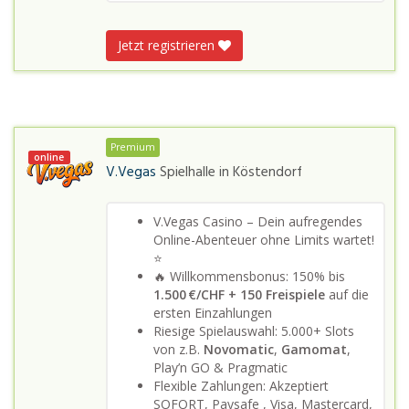
Jetzt registrieren
Premium
online
V.Vegas
Spielhalle in
Köstendorf
V.Vegas Casino – Dein aufregendes
Online-Abenteuer ohne Limits wartet!
⭐
🔥 Willkommensbonus: 150% bis
1.500 €/CHF + 150 Freispiele
auf die
ersten Einzahlungen
Riesige Spielauswahl: 5.000+ Slots
von z.B.
Novomatic
,
Gamomat
,
Play’n GO & Pragmatic
Flexible Zahlungen: Akzeptiert
SOFORT, Paysafe , Visa, Mastercard,