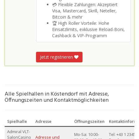
💳 Flexible Zahlungen: Akzeptiert
Visa, Mastercard, Skrill, Neteller,
Bitcoin & mehr
🏆 High Roller Vorteile: Hohe
Einsatzlimits, exklusive Reload-Boni,
Cashback & VIP-Programm
Jetzt registrieren
Alle Spielhallen in Köstendorf mit Adresse,
Öffnungszeiten und Kontaktmöglichkeiten
Spielhalle
Adresse
Öffnungszeiten
Kontaktinform
Admiral VLT-
Mo-Sa: 10:00-
Tel: +43 1 23456
SalonCasino
Adresse und