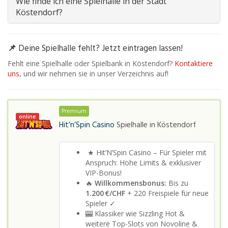
Wie finde ich eine Spielhalle in der Stadt
Köstendorf?
📌
Deine Spielhalle fehlt? Jetzt eintragen lassen!
Fehlt eine Spielhalle oder Spielbank in Köstendorf?
Kontaktiere
uns
, und wir nehmen sie in unser Verzeichnis auf!
Premium
online
Hit’n’Spin Casino
Spielhalle in
Köstendorf
★ Hit’N’Spin Casino – Für Spieler mit
Anspruch: Hohe Limits & exklusiver
VIP-Bonus!
🔥
Willkommensbonus:
Bis zu
1.200 €/CHF
+ 220 Freispiele für neue
Spieler ✓
🎰 Klassiker wie Sizzling Hot &
weitere Top-Slots von Novoline &