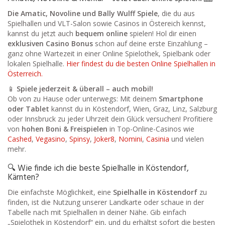
Die Amatic, Novoline und Bally Wulff Spiele
, die du aus
Spielhallen und VLT-Salon sowie Casinos in Östereich kennst,
kannst du jetzt auch
bequem online
spielen! Hol dir einen
exklusiven Casino Bonus
schon auf deine erste Einzahlung –
ganz ohne Wartezeit in einer Online Spielothek, Spielbank oder
lokalen Spielhalle.
Hier findest du die besten Online Spielhallen in
Österreich.
📱
Spiele jederzeit & überall – auch mobil!
Ob von zu Hause oder unterwegs: Mit deinem
Smartphone
oder Tablet
kannst du in Köstendorf, Wien, Graz, Linz, Salzburg
oder Innsbruck zu jeder Uhrzeit dein Glück versuchen! Profitiere
von
hohen Boni & Freispielen
in Top-Online-Casinos wie
Cashed
,
Vegasino
,
Spinsy
,
Joker8
,
Nomini
,
Casinia
und vielen
mehr.
🔍 Wie finde ich die beste Spielhalle in Köstendorf,
Kärnten?
Die einfachste Möglichkeit, eine
Spielhalle in Köstendorf
zu
finden, ist die Nutzung unserer Landkarte oder schaue in der
Tabelle nach mit Spielhallen in deiner Nähe. Gib einfach
„Spielothek in Köstendorf“ ein, und du erhältst sofort die besten