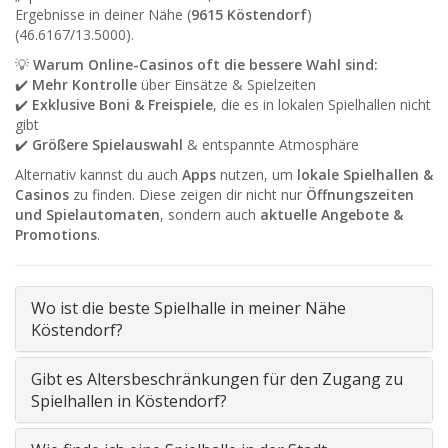
Ergebnisse in deiner Nähe (
9615 Köstendorf
)
(46.6167/13.5000).
💡
Warum Online-Casinos oft die bessere Wahl sind:
✔️
Mehr Kontrolle
über Einsätze & Spielzeiten
✔️
Exklusive Boni & Freispiele
, die es in lokalen Spielhallen nicht
gibt
✔️
Größere Spielauswahl
& entspannte Atmosphäre
Alternativ kannst du auch
Apps
nutzen, um
lokale Spielhallen &
Casinos
zu finden. Diese zeigen dir nicht nur
Öffnungszeiten
und Spielautomaten
, sondern auch
aktuelle Angebote &
Promotions
.
Wo ist die beste Spielhalle in meiner Nähe
Köstendorf?
Gibt es Altersbeschränkungen für den Zugang zu
Spielhallen in Köstendorf?