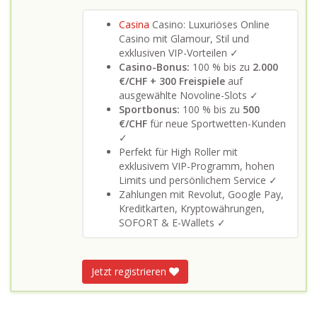
Casina
Casino: Luxuriöses Online
Casino mit Glamour, Stil und
exklusiven VIP-Vorteilen ✓
Casino-Bonus:
100 % bis zu
2.000
€/CHF + 300 Freispiele
auf
ausgewählte Novoline-Slots ✓
Sportbonus:
100 % bis zu
500
€/CHF
für neue Sportwetten-Kunden
✓
Perfekt für High Roller mit
exklusivem VIP-Programm, hohen
Limits und persönlichem Service ✓
Zahlungen mit Revolut, Google Pay,
Kreditkarten, Kryptowährungen,
SOFORT & E-Wallets ✓
Jetzt registrieren