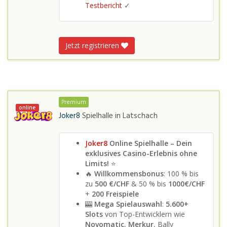
Testbericht
✓
Jetzt registrieren
Premium
online
Joker8
Spielhalle in
Latschach
Joker8
Online Spielhalle – Dein
exklusives Casino-Erlebnis ohne
Limits!
⭐
🔥
Willkommensbonus
: 100 % bis
zu
500 €/CHF
& 50 % bis
1000€/CHF
+
200 Freispiele
🎰
Mega Spielauswahl
:
5.600+
Slots
von Top-Entwicklern wie
Novomatic
,
Merkur
, Bally