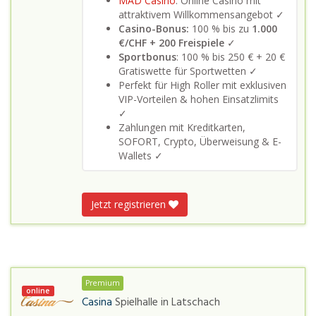
MAD Casino
: Online Casino mit
attraktivem Willkommensangebot ✓
Casino-Bonus:
100 % bis zu
1.000
€/CHF + 200 Freispiele
✓
Sportbonus
: 100 % bis 250 € + 20 €
Gratiswette für Sportwetten ✓
Perfekt für High Roller mit exklusiven
VIP-Vorteilen & hohen Einsatzlimits
✓
Zahlungen mit Kreditkarten,
SOFORT, Crypto, Überweisung & E-
Wallets ✓
Jetzt registrieren
Premium
online
Casina
Spielhalle in
Latschach