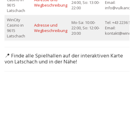
24:00, So: 13:00-
Email:
9615
Wegbeschreibung
22:00
info@vulkancas
Latschach
WinCity
Mo-Sa: 10:00-
Tel: +43 2236 56
Casino in
Adresse und
22:00, So: 12:00-
Email:
9615
Wegbeschreibung
20:00
kontakt@wincity
Latschach
📍 Finde alle Spielhallen auf der interaktiven Karte
von Latschach und in der Nähe!