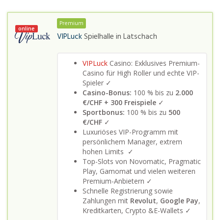
Premium
online
VIPLuck
Spielhalle in
Latschach
VIPLuck
Casino: Exklusives Premium-
Casino für High Roller und echte VIP-
Spieler ✓
Casino-Bonus:
100 % bis zu
2.000
€/CHF + 300 Freispiele
✓
Sportbonus:
100 % bis zu
500
€/CHF
✓
Luxuriöses VIP-Programm mit
persönlichem Manager, extrem
hohen Limits ✓
Top-Slots von Novomatic, Pragmatic
Play, Gamomat und vielen weiteren
Premium-Anbietern ✓
Schnelle Registrierung sowie
Zahlungen mit
Revolut
,
Google Pay
,
Kreditkarten, Crypto &E-Wallets ✓