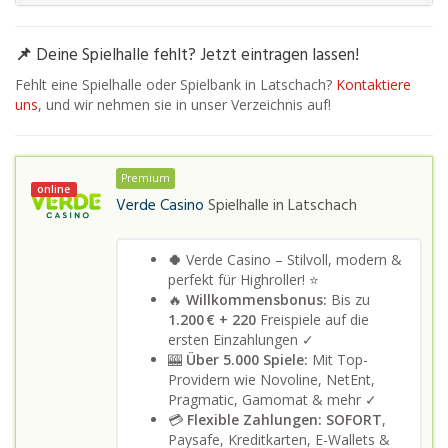
📌
Deine Spielhalle fehlt? Jetzt eintragen lassen!
Fehlt eine Spielhalle oder Spielbank in Latschach?
Kontaktiere
uns
, und wir nehmen sie in unser Verzeichnis auf!
Premium
online
Verde Casino
Spielhalle in
Latschach
🍀
Verde Casino – Stilvoll, modern &
perfekt für Highroller! ⭐
🔥
Willkommensbonus:
Bis zu
1.200 € + 220
Freispiele auf die
ersten Einzahlungen ✓
🎰
Über 5.000 Spiele:
Mit Top-
Providern wie Novoline, NetEnt,
Pragmatic, Gamomat & mehr ✓
💳
Flexible Zahlungen:
SOFORT
,
Paysafe, Kreditkarten, E-Wallets &