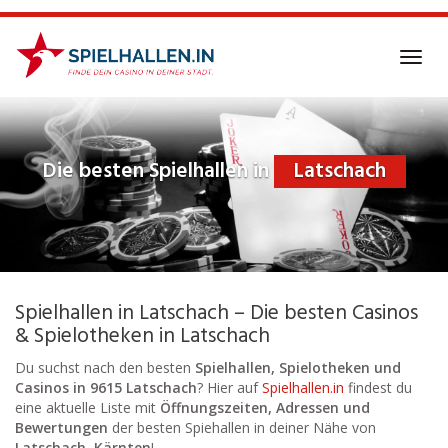
Skip
to
main
Toggl
content
navig
Die besten Spielhallen in
Latschach
Spielhallen in Latschach – Die besten Casinos
& Spielotheken in Latschach
Du suchst nach den besten
Spielhallen, Spielotheken und
Casinos in 9615 Latschach
? Hier auf
Spielhallen.in
findest du
eine aktuelle Liste mit
Öffnungszeiten, Adressen und
Bewertungen
der besten Spiehallen in deiner Nähe von
Latschach, Kärnten
!