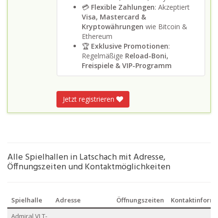
💳
Flexible Zahlungen
: Akzeptiert
Visa, Mastercard &
Kryptowährungen
wie Bitcoin &
Ethereum
🏆
Exklusive Promotionen
:
Regelmäßige
Reload-Boni,
Freispiele & VIP-Programm
Jetzt registrieren
Alle Spielhallen in Latschach mit Adresse,
Öffnungszeiten und Kontaktmöglichkeiten
Spielhalle
Adresse
Öffnungszeiten
Kontaktinform
Admiral VLT-