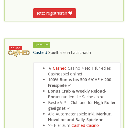
Jetzt registrieren
Premium
online
Cashed
Spielhalle in
Latschach
★
Cashed
Casino > No.1 für edles
Casinospiel online!
100% Bonus bis 500 €/CHF + 200
Freispiele ✓
Bonus Crab &
Weekly Reload-
Bonus
runden die Sache ab ★
Beste VIP – Club und für
High Roller
geeignet
✓
Alle Automatenspiele inkl.
Merkur,
Novoline und Bally Spiele ★
>> Hier zum
Cashed Casino